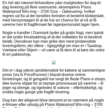
En hel del internet forhandlere yder muligheden for dag-til-
dag levering på flere varenumre, eksempelvis Plano
Waterproof W/o-ring – 3700 Size – Opbevaring, hvilket
regnes ud fra at der bestilles forinden et bestemt klokkeslæt,
med hensynstagen til at de har en chance for at nå at få
varerne hen til fragtfirmaet før lagerpersonalet tager hjem.
Nogle e-handler i Danmark byder på gratis fragt, men typisk
er det under forudsætning af at der indkøbes for et bestemt
beløb. Derudover kan man gribe den mest prisbevidste
leveringsform, der oftest – ligegyldigt om man er i Taastrup,
Værløse eller Skjern – vil være at få dem til at køre din ordre
til en pakkeshop.
Det er i dag yderst uproblematisk for købere at sammenligne
priser (via fx PriceRunner) i blandt diverse online
forretninger, og til gengæld har langt de fleste Plano e-shops
ikke kunne slippe for at stampe prisniveauet på varerne – til
piger og drenge, og ligeledes til voksne – eftertrykkeligt, og
endda nogle gange yde fragtfri levering.
Dog kan det alligevel blive lønsomt at se nærmere på nogle
e-firmaer efter udsalg på Plano Waterproof W/o-ring – 3700