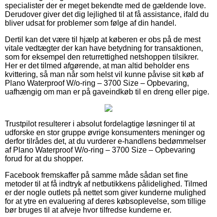
specialister der er meget bekendte med de gældende love.
Derudover giver det dig lejlighed til at få assistance, ifald du
bliver udsat for problemer som følge af din handel.
Dertil kan det være til hjælp at køberen er obs på de mest
vitale vedtægter der kan have betydning for transaktionen,
som for eksempel den returrettighed netshoppen tilsikrer.
Her er det tilmed afgørende, at man altid beholder ens
kvittering, så man når som helst vil kunne påvise sit køb af
Plano Waterproof W/o-ring – 3700 Size – Opbevaring,
uafhængig om man er på gaveindkøb til en dreng eller pige.
Trustpilot resulterer i absolut fordelagtige løsninger til at
udforske en stor gruppe øvrige konsumenters meninger og
derfor tilrådes det, at du vurderer e-handlens bedømmelser
af Plano Waterproof W/o-ring – 3700 Size – Opbevaring
forud for at du shopper.
Facebook fremskaffer på samme måde sådan set fine
metoder til at få indtryk af netbutikkens pålidelighed. Tilmed
er der nogle outlets på nettet som giver kunderne mulighed
for at ytre en evaluering af deres købsoplevelse, som tillige
bør bruges til at afveje hvor tilfredse kunderne er.