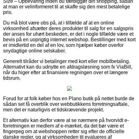
Size – Opbevaring inden du færdiggør din shopping, sådan
at man er velinformeret til at skaffe sig den mest betalelige
pris.
Du må blot være obs på, at i tilfælde af at en online
virksomhed afsætter deres produkter til salg for en salgspris
der anses for uhørt beskeden, er det i nogle tilfælde være et
bevis på en uoprigtig internet webshop. Bestillinger med kort
er imidlertid en del af en lov, som hjælper køber overfor
snydagtige online selskaber.
Generelt tilråder vi betalinger med kort eller mobilbetaling.
Alternativt kan du udnytte en afdragsløsning som fx ViaBill,
når du higer efter at finansiere regningen over et længere
tidsrum.
Forud for at folk køber hos en Plano butik på nettet burde de
sådan set få overblik over webbutikkens forretningsaftale,
men det er naturligvis et tidskrævende projekt.
Et alternativ kan derfor være at se nærmere på hvorvidt e-
forretningen er medlem af e-mærket, da det bør være et
fingerpeg om at webshoppen retter sig efter de officielle
danske regler, og at virksomheden tit evalueres af