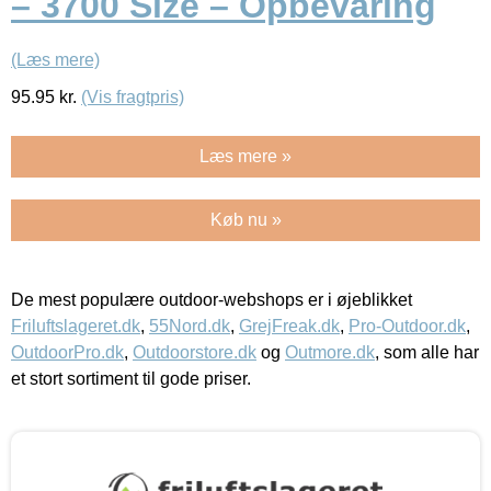
– 3700 Size – Opbevaring
(Læs mere)
95.95
kr.
(Vis fragtpris)
Læs mere »
Køb nu »
De mest populære outdoor-webshops er i øjeblikket
Friluftslageret.dk
,
55Nord.dk
,
GrejFreak.dk
,
Pro-Outdoor.dk
,
OutdoorPro.dk
,
Outdoorstore.dk
og
Outmore.dk
, som alle har
et stort sortiment til gode priser.