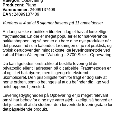
Kategori:
Opbevaring
Producent:
Plano
Varenummer:
24099137409
EAN:
24099137409
Vurderet til
4
ud af 5 stjerner baseret på
11
anmeldelser
En lang række e-butikker tildeler i dag et hav af forskellige
fragtmetoder. En der er meget populær er for nærværende
pakkeshoppen, og så henter du bare dine nye produkter når
det passer ind i din kalender. Løsningen er jo ret praktisk, og
typisk derudover den mindst kostelige leveringsmetode ved
køb af Plano Waterproof W/o-ring – 3700 Size – Opbevaring.
Du kan ligeledes foretrække at bestille levering til din
privatbolig eller til adressen på dit arbejde. Fragtmetoden er
af og til et hak dyrere, men til gengæld ekstremt
ukompliceret. Den prisbilligste form for fragt er dog selv at
hente ordren, som jo betinges af at du befinder dig lige ved
netshoppens hjemsted.
Leveringsdygtigheden på Opbevaring er jo meget relevant
om vi har behov for dine nye varer øjeblikkeligt, så herved er
det jo centralt at du studerer den forventede leveringsdato for
det pågældende produkt.