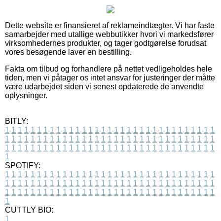
Dette website er finansieret af reklameindtægter. Vi har faste
samarbejder med utallige webbutikker hvori vi markedsfører
virksomhedernes produkter, og tager godtgørelse forudsat
vores besøgende laver en bestilling.
Fakta om tilbud og forhandlere på nettet vedligeholdes hele
tiden, men vi påtager os intet ansvar for justeringer der måtte
være udarbejdet siden vi senest opdaterede de anvendte
oplysninger.
BITLY:
1
1
1
1
1
1
1
1
1
1
1
1
1
1
1
1
1
1
1
1
1
1
1
1
1
1
1
1
1
1
1
1
1
1
1
1
1
1
1
1
1
1
1
1
1
1
1
1
1
1
1
1
1
1
1
1
1
1
1
1
1
1
1
1
1
1
1
1
1
1
1
1
1
1
1
1
1
1
1
1
1
1
1
1
1
1
1
1
1
1
1
1
1
1
1
1
1
1
1
1
SPOTIFY:
1
1
1
1
1
1
1
1
1
1
1
1
1
1
1
1
1
1
1
1
1
1
1
1
1
1
1
1
1
1
1
1
1
1
1
1
1
1
1
1
1
1
1
1
1
1
1
1
1
1
1
1
1
1
1
1
1
1
1
1
1
1
1
1
1
1
1
1
1
1
1
1
1
1
1
1
1
1
1
1
1
1
1
1
1
1
1
1
1
1
1
1
1
1
1
1
1
1
1
1
CUTTLY BIO:
1