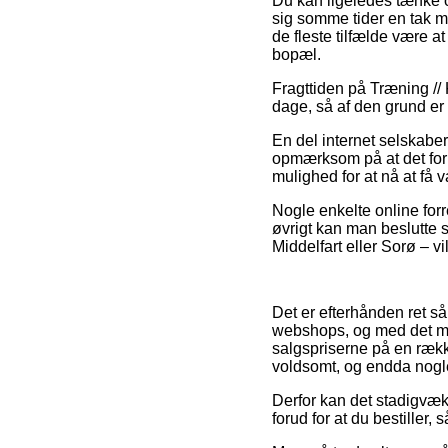
Du kan ligeledes tænke ov
sig somme tider en tak m
de fleste tilfælde være a
bopæl.
Fragttiden på Træning // 
dage, så af den grund er
En del internet selskabe
opmærksom på at det foru
mulighed for at nå at få v
Nogle enkelte online forre
øvrigt kan man beslutte s
Middelfart eller Sorø – vi
Det er efterhånden ret så
webshops, og med det mot
salgspriserne på en række
voldsomt, og endda nogle
Derfor kan det stadigvæk 
forud for at du bestiller,