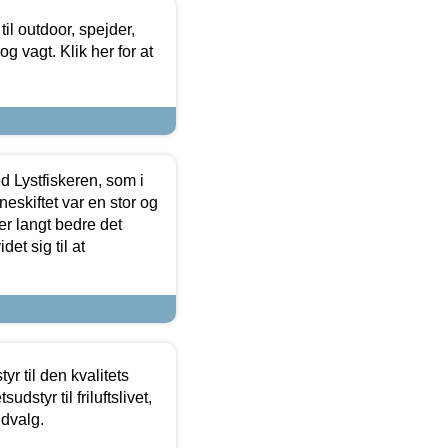
il outdoor, spejder,
 og vagt. Klik her for at
d Lystfiskeren, som i
neskiftet var en stor og
r langt bedre det
et sig til at
r til den kvalitets
dstyr til friluftslivet,
udvalg.