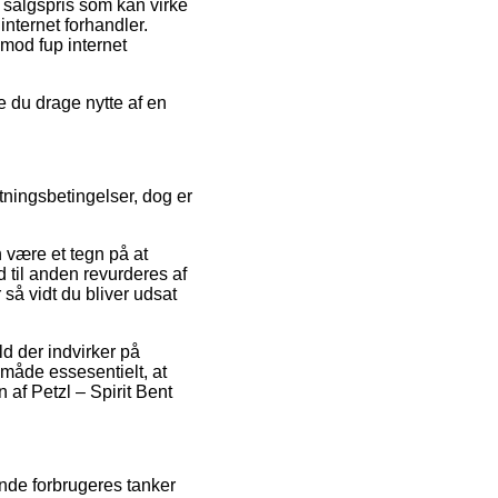
n salgspris som kan virke
nternet forhandler.
imod fup internet
e du drage nytte af en
tningsbetingelser, dog er
 være et tegn på at
 til anden revurderes af
 så vidt du bliver udsat
d der indvirker på
måde essesentielt, at
 af Petzl – Spirit Bent
rende forbrugeres tanker