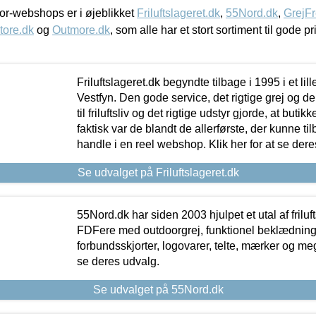
r-webshops er i øjeblikket
Friluftslageret.dk
,
55Nord.dk
,
GrejFr
tore.dk
og
Outmore.dk
, som alle har et stort sortiment til gode pr
Friluftslageret.dk begyndte tilbage i 1995 i et lil
Vestfyn. Den gode service, det rigtige grej og 
til friluftsliv og det rigtige udstyr gjorde, at buti
faktisk var de blandt de allerførste, der kunne ti
handle i en reel webshop. Klik her for at se dere
Se udvalget på Friluftslageret.dk
55Nord.dk har siden 2003 hjulpet et utal af friluf
FDFere med outdoorgrej, funktionel beklædning,
forbundsskjorter, logovarer, telte, mærker og meg
se deres udvalg.
Se udvalget på 55Nord.dk