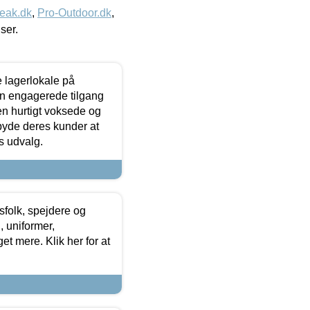
eak.dk
,
Pro-Outdoor.dk
,
iser.
le lagerlokale på
den engagerede tilgang
kken hurtigt voksede og
lbyde deres kunder at
s udvalg.
tsfolk, spejdere og
 uniformer,
et mere. Klik her for at