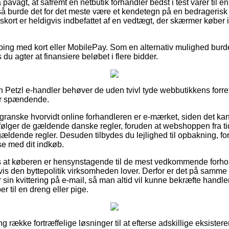
påvagt, at såfremt en netbutik forhandler bedst i test varer til e
så burde det for det meste være et kendetegn på en bedragerisk i
skort er heldigvis indbefattet af en vedtægt, der skærmer køber 
pping med kort eller MobilePay. Som en alternativ mulighed burd
s du agter at finansiere beløbet i flere bidder.
n Petzl e-handler behøver de uden tvivl tyde webbutikkens forre
er spændende.
 granske hvorvidt online forhandleren er e-mærket, siden det kan
rfølger de gældende danske regler, foruden at webshoppen fra tid
 gældende regler. Desuden tilbydes du lejlighed til opbakning, for
se med dit indkøb.
es at køberen er hensynstagende til de mest vedkommende forhol
is den byttepolitik virksomheden lover. Derfor er det på samme 
n kvittering på e-mail, så man altid vil kunne bekræfte handlen
 til en dreng eller pige.
ng række fortræffelige løsninger til at efterse adskillige eksiste