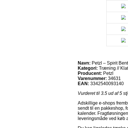
Navn:
Petzl – Spirit Ben
Kategori:
Træning // Kla
Producent:
Petzl
Varenummer:
34631
EAN:
3342540093140
Vurderet til
3.5
ud af 5 st
Adskillige e-shops frem
sendt til en pakkeshop, for
kalender. Fragtløsningen
leveringsmåde ved køb af