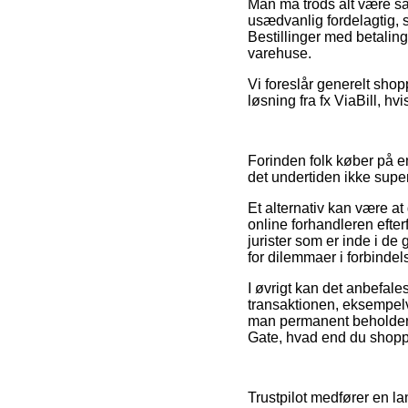
Man må trods alt være så 
usædvanlig fordelagtig, 
Bestillinger med betaling
varehuse.
Vi foreslår generelt sho
løsning fra fx ViaBill, hvi
Forinden folk køber på e
det undertiden ikke sup
Et alternativ kan være at
online forhandleren efte
jurister som er inde i de
for dilemmaer i forbindel
I øvrigt kan det anbefal
transaktionen, eksempelv
man permanent beholder si
Gate, hvad end du shopper
Trustpilot medfører en la