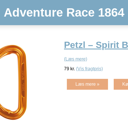
Adventure Race 1864
Petzl – Spirit 
(Læs mere)
79
kr.
(Vis fragtpris)
Læs mere »
Kø