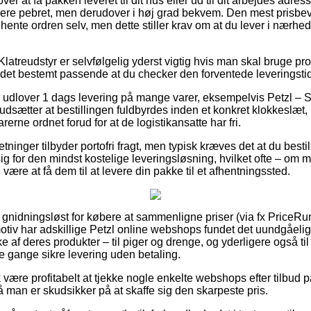
er at få pakken leveret til dit hus eller ud til dit arbejdes adre
ere pebret, men derudover i høj grad bekvem. Den mest prisbevid
t hente ordren selv, men dette stiller krav om at du lever i nærh
Klatreudstyr er selvfølgelig yderst vigtig hvis man skal bruge pr
 det bestemt passende at du checker den forventede leveringstid 
r udlover 1 dags levering på mange varer, eksempelvis Petzl – S
dsætter at bestillingen fuldbyrdes inden et konkret klokkeslæt, 
arerne ordnet forud for at de logistikansatte har fri.
tninger tilbyder portofri fragt, men typisk kræves det at du bestil
ig for den mindst kostelige leveringsløsning, hvilket ofte – om 
l være at få dem til at levere din pakke til et afhentningssted.
 gnidningsløst for købere at sammenligne priser (via fx PriceRun
iv har adskillige Petzl online webshops fundet det uundgåelig
 af deres produkter – til piger og drenge, og yderligere også ti
 gange sikre levering uden betaling.
være profitabelt at tjekke nogle enkelte webshops efter tilbud p
 så man er skudsikker på at skaffe sig den skarpeste pris.