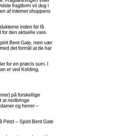
sse. Fragtløsningen viser
ste fragtform vil dog i
eden af internet shoppens
odukterne inden for få
for den aktuelle vare.
pirit Bent Gate, men vær
med det formål at de har
ler for en præcis sum. I
man er ved Kolding,
ner) på forskellige
t at nedbringe
l damer og herrer –
å Petzl – Spirit Bent Gate