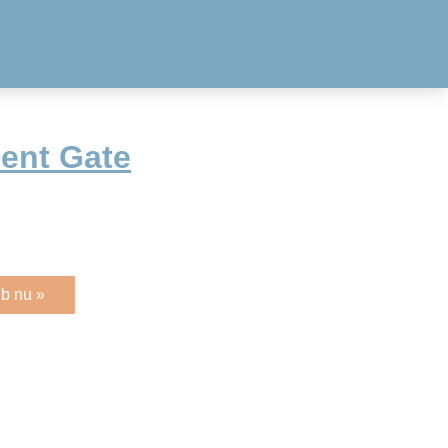
Bent Gate
b nu »