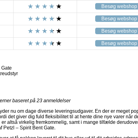
Besøg webshop
Besøg webshop
Besøg webshop
Besøg webshop
t Gate
treudstyr
jerner baseret på
23
anmeldelser
byder nu om dage diverse leveringsudgaver. En der er meget pop
di det giver dig fuld fleksibilitet til at hente dine nye varer når d
 er altså virkelig fremkommelig, samt i mange tilfælde derudove
 Petzl – Spirit Bent Gate.