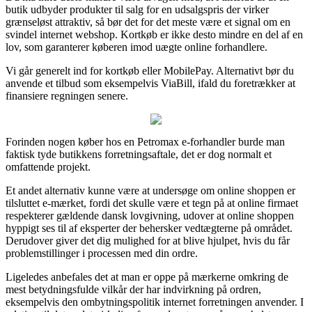
butik udbyder produkter til salg for en udsalgspris der virker
grænseløst attraktiv, så bør det for det meste være et signal om en
svindel internet webshop. Kortkøb er ikke desto mindre en del af en
lov, som garanterer køberen imod uægte online forhandlere.
Vi går generelt ind for kortkøb eller MobilePay. Alternativt bør du
anvende et tilbud som eksempelvis ViaBill, ifald du foretrækker at
finansiere regningen senere.
Forinden nogen køber hos en Petromax e-forhandler burde man
faktisk tyde butikkens forretningsaftale, det er dog normalt et
omfattende projekt.
Et andet alternativ kunne være at undersøge om online shoppen er
tilsluttet e-mærket, fordi det skulle være et tegn på at online firmaet
respekterer gældende dansk lovgivning, udover at online shoppen
hyppigt ses til af eksperter der behersker vedtægterne på området.
Derudover giver det dig mulighed for at blive hjulpet, hvis du får
problemstillinger i processen med din ordre.
Ligeledes anbefales det at man er oppe på mærkerne omkring de
mest betydningsfulde vilkår der har indvirkning på ordren,
eksempelvis den ombytningspolitik internet forretningen anvender. I