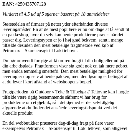
EAN:
4250435707128
Vurderet til
4.5
ud af 5 stjerner baseret på
18
anmeldelser
Størstedelen af firmaer på nettet yder efterhånden diverse
leveringsmåder. En af de mest populære er nu om dage at få sendt til
en pakkeshop, hvor du selv kan hente produkterne præcis når det
passer dig. Leveringstypen er jo i høj grad bekvem, samt i mange
tilfælde desuden den mest betalelige fragtmetode ved køb af
Petromax – Skorstensrør til Loki teltovn.
Du bør omvendt forsøge at få ordren bragt til din bolig eller ud på
din arbejdsplads. Fragtformen viser sig godt nok en tak mere pebret,
men endda temmelig smertefri. Den mest betalelige mulighed for
levering er dog selv at hente pakken, men den løsning er betinget af
at du lever i kort afstand af webshoppens bopæl.
Fragtperioden på Outdoor // Telte & Tilbehør // Teltovne kan i nogle
tilfælde være rigtig bestemmende såfremt vi har brug for
produkterne om et øjeblik, så i det øjemed er det selvfølgelig
afgørende at du finder det anslåede leveringstidspunkt ved det
aktuelle produkt.
En del webbutikker præsterer dag-til-dag fragt på flere varer,
eksempelvis Petromax – Skorstensrør til Loki teltovn, som alligevel