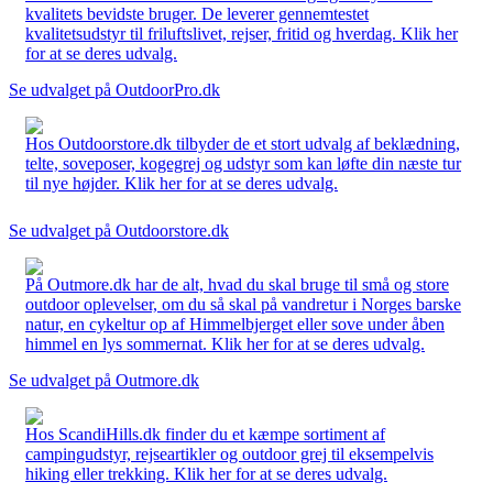
kvalitets bevidste bruger. De leverer gennemtestet
kvalitetsudstyr til friluftslivet, rejser, fritid og hverdag. Klik her
for at se deres udvalg.
Se udvalget på OutdoorPro.dk
Hos Outdoorstore.dk tilbyder de et stort udvalg af beklædning,
telte, soveposer, kogegrej og udstyr som kan løfte din næste tur
til nye højder. Klik her for at se deres udvalg.
Se udvalget på Outdoorstore.dk
På Outmore.dk har de alt, hvad du skal bruge til små og store
outdoor oplevelser, om du så skal på vandretur i Norges barske
natur, en cykeltur op af Himmelbjerget eller sove under åben
himmel en lys sommernat. Klik her for at se deres udvalg.
Se udvalget på Outmore.dk
Hos ScandiHills.dk finder du et kæmpe sortiment af
campingudstyr, rejseartikler og outdoor grej til eksempelvis
hiking eller trekking. Klik her for at se deres udvalg.