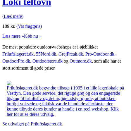
Loki teltovn
(Læs mere)
189
kr.
(Vis fragtpris)
Læs mere »
Køb nu »
De mest populære outdoor-webshops er i øjeblikket
Friluftslageret.dk
,
55Nord.dk
,
GrejFreak.dk
,
Pro-Outdoor.dk
,
OutdoorPro.dk
,
Outdoorstore.dk
og
Outmore.dk
, som alle har et
stort sortiment til gode priser.
Friluftslageret.dk begyndte tilbage i 1995 i et lille lagerlokale på
Vestfyn. Den gode service, det rigtige grej og den engagerede
tilgang til friluftsliv og det rigtige udstyr gjorde, at butikken
hurtigt voksede og faktisk var de blandt de allerførste, der
kunne tilbyde deres kunder at handle i en reel webshop. Klik
her for at se deres udvalg.
Se udvalget på Friluftslageret.dk