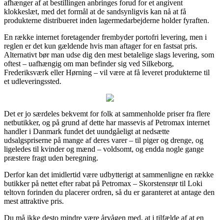
afhænger af at bestillingen anbringes forud for et angivent
klokkeslæt, med det formål at de sandsynligvis kan nå at få
produkterne distribueret inden lagermedarbejderne holder fyraften.
En række internet foretagender frembyder portofri levering, men i
reglen er det kun gældende hvis man aftager for en fastsat pris.
Alternativt bør man udse dig den mest betalelige slags levering, som
oftest – uafhængig om man befinder sig ved Silkeborg,
Frederiksværk eller Hørning – vil være at få leveret produkterne til
et udleveringssted.
Det er jo særdeles bekvemt for folk at sammenholde priser fra flere
netbutikker, og på grund af dette har massevis af Petromax internet
handler i Danmark fundet det uundgåeligt at nedsætte
udsalgspriserne på mange af deres varer – til piger og drenge, og
ligeledes til kvinder og mænd – voldsomt, og endda nogle gange
præstere fragt uden beregning.
Derfor kan det imidlertid være udbytterigt at sammenligne en række
butikker på nettet efter rabat på Petromax – Skorstensrør til Loki
teltovn forinden du placerer ordren, så du er garanteret at antage den
mest attraktive pris.
Du må ikke desto mindre være årvågen med, at i tilfælde af at en