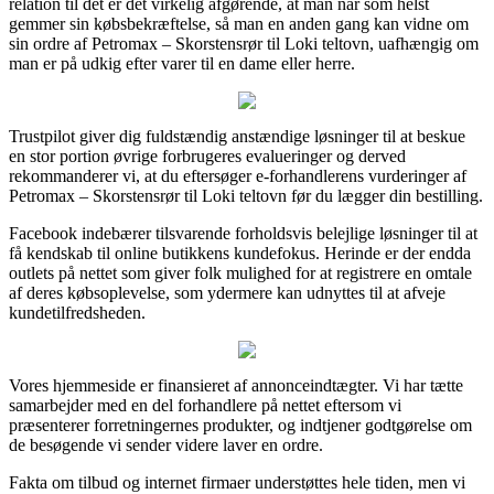
relation til det er det virkelig afgørende, at man når som helst
gemmer sin købsbekræftelse, så man en anden gang kan vidne om
sin ordre af Petromax – Skorstensrør til Loki teltovn, uafhængig om
man er på udkig efter varer til en dame eller herre.
Trustpilot giver dig fuldstændig anstændige løsninger til at beskue
en stor portion øvrige forbrugeres evalueringer og derved
rekommanderer vi, at du eftersøger e-forhandlerens vurderinger af
Petromax – Skorstensrør til Loki teltovn før du lægger din bestilling.
Facebook indebærer tilsvarende forholdsvis belejlige løsninger til at
få kendskab til online butikkens kundefokus. Herinde er der endda
outlets på nettet som giver folk mulighed for at registrere en omtale
af deres købsoplevelse, som ydermere kan udnyttes til at afveje
kundetilfredsheden.
Vores hjemmeside er finansieret af annonceindtægter. Vi har tætte
samarbejder med en del forhandlere på nettet eftersom vi
præsenterer forretningernes produkter, og indtjener godtgørelse om
de besøgende vi sender videre laver en ordre.
Fakta om tilbud og internet firmaer understøttes hele tiden, men vi