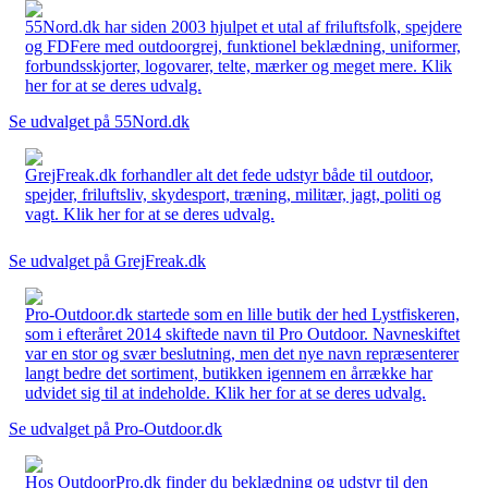
55Nord.dk har siden 2003 hjulpet et utal af friluftsfolk, spejdere
og FDFere med outdoorgrej, funktionel beklædning, uniformer,
forbundsskjorter, logovarer, telte, mærker og meget mere. Klik
her for at se deres udvalg.
Se udvalget på 55Nord.dk
GrejFreak.dk forhandler alt det fede udstyr både til outdoor,
spejder, friluftsliv, skydesport, træning, militær, jagt, politi og
vagt. Klik her for at se deres udvalg.
Se udvalget på GrejFreak.dk
Pro-Outdoor.dk startede som en lille butik der hed Lystfiskeren,
som i efteråret 2014 skiftede navn til Pro Outdoor. Navneskiftet
var en stor og svær beslutning, men det nye navn repræsenterer
langt bedre det sortiment, butikken igennem en årrække har
udvidet sig til at indeholde. Klik her for at se deres udvalg.
Se udvalget på Pro-Outdoor.dk
Hos OutdoorPro.dk finder du beklædning og udstyr til den