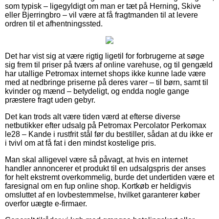
som typisk – ligegyldigt om man er tæt på Herning, Skive
eller Bjerringbro – vil være at få fragtmanden til at levere
ordren til et afhentningssted.
Det har vist sig at være rigtig ligetil for forbrugerne at søge
sig frem til priser på tværs af online varehuse, og til gengæld
har utallige Petromax internet shops ikke kunne lade være
med at nedbringe priserne på deres varer – til børn, samt til
kvinder og mænd – betydeligt, og endda nogle gange
præstere fragt uden gebyr.
Det kan trods alt være tiden værd at efterse diverse
netbutikker efter udsalg på Petromax Percolator Perkomax
le28 – Kande i rustfrit stål før du bestiller, sådan at du ikke er
i tvivl om at få fat i den mindst kostelige pris.
Man skal alligevel være så påvagt, at hvis en internet
handler annoncerer et produkt til en udsalgspris der anses
for helt ekstremt overkommelig, burde det undertiden være et
faresignal om en fup online shop. Kortkøb er heldigvis
omsluttet af en lovbestemmelse, hvilket garanterer køber
overfor uægte e-firmaer.