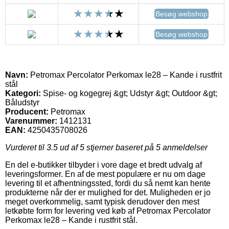
Besøg webshop
Besøg webshop
Navn:
Petromax Percolator Perkomax le28 – Kande i rustfrit
stål
Kategori:
Spise- og kogegrej &gt; Udstyr &gt; Outdoor &gt;
Båludstyr
Producent:
Petromax
Varenummer:
1412131
EAN:
4250435708026
Vurderet til
3.5
ud af 5 stjerner baseret på
5
anmeldelser
En del e-butikker tilbyder i vore dage et bredt udvalg af
leveringsformer. En af de mest populære er nu om dage
levering til et afhentningssted, fordi du så nemt kan hente
produkterne når der er mulighed for det. Muligheden er jo
meget overkommelig, samt typisk derudover den mest
letkøbte form for levering ved køb af Petromax Percolator
Perkomax le28 – Kande i rustfrit stål.