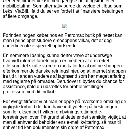
Generelt tilråder vi køb med gængse betalingskort eller
mobilbetaling. Som alternativ burde du vælge et tilbud som
f.eks. ViaBill, ifald du ser en fordel i at finansiere betalingen
af flere omgange.
Forinden nogen køber hos en Petromax butik på nettet kan
man i princippet studere e-shoppens vilkår, det er dog
undertiden ikke specielt ophidsende.
En nemmere løsning kunne derfor være at undersøge
hvorvidt internet forretningen er medlem af e-mærket,
eftersom det skulle være en indikator for at online shoppen
efterkommer de danske retningslinjer, og at internet shoppen
fra tid til anden vurderes af fagmænd som har meget erfaring
med reglerne på området. Derudover tilbydes du chance for
assistance, ifald du udsættes for problemstillinger i
processen med dit indkøb.
For øvrigt tilråder vi at man er oppe på mærkerne omkring de
vigtigste forhold der kan have indflydelse på bestillingen,
som for eksempel hvilken ombytningsrettighed e-
forretningen lover. På grund af dette er det samtidig vigtigt, at
man til enhver tid beholder ens e-mail kvittering, så man til
enhver tid kan dokumentere sin ordre af Petromax