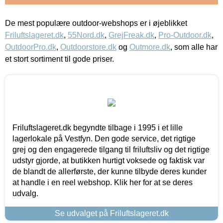
De mest populære outdoor-webshops er i øjeblikket
Friluftslageret.dk
,
55Nord.dk
,
GrejFreak.dk
,
Pro-Outdoor.dk
,
OutdoorPro.dk
,
Outdoorstore.dk
og
Outmore.dk
, som alle har
et stort sortiment til gode priser.
Friluftslageret.dk begyndte tilbage i 1995 i et lille
lagerlokale på Vestfyn. Den gode service, det rigtige
grej og den engagerede tilgang til friluftsliv og det rigtige
udstyr gjorde, at butikken hurtigt voksede og faktisk var
de blandt de allerførste, der kunne tilbyde deres kunder
at handle i en reel webshop. Klik her for at se deres
udvalg.
Se udvalget på Friluftslageret.dk