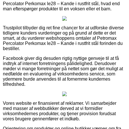
Percolator Perkomax le28 – Kande i rustfrit stål, hvad end
man efterspørger produkter til en voksen eller et barn.
Trustpilot tilbyder dig ret fine chancer for at udforske diverse
tidligere kunders vurderinger og på grund af dette er det
smart, at du vurderer webshoppens omtaler af Petromax
Percolator Perkomax le28 – Kande i rustfrit stål forinden du
bestiller.
Facebook giver dig desuden rigtig nyttige genveje til at få
indtryk af internet forretningens pålidelighed. Derudover
møder vi mange forretninger på nettet som gør det muligt at
nedfælde en evaluering af virksomhedens service, som
ydermere burde anvendes til at fornemme kundernes
tilfredshed.
Vores website er finansieret af reklamer. Vi samarbejder
med masser af webbutikker derved at vi formidler
virksomhedernes produkter, og tjener provision forudsat
vores brugere gennemfører et indkøb.
Orientering om produkter og online butikker værnes om fra