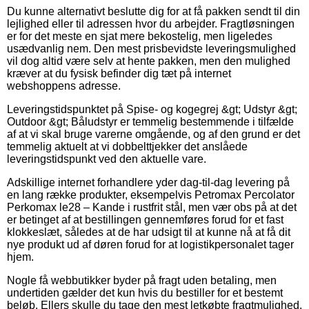
Du kunne alternativt beslutte dig for at få pakken sendt til din
lejlighed eller til adressen hvor du arbejder. Fragtløsningen
er for det meste en sjat mere bekostelig, men ligeledes
usædvanlig nem. Den mest prisbevidste leveringsmulighed
vil dog altid være selv at hente pakken, men den mulighed
kræver at du fysisk befinder dig tæt på internet
webshoppens adresse.
Leveringstidspunktet på Spise- og kogegrej &gt; Udstyr &gt;
Outdoor &gt; Båludstyr er temmelig bestemmende i tilfælde
af at vi skal bruge varerne omgående, og af den grund er det
temmelig aktuelt at vi dobbelttjekker det anslåede
leveringstidspunkt ved den aktuelle vare.
Adskillige internet forhandlere yder dag-til-dag levering på
en lang række produkter, eksempelvis Petromax Percolator
Perkomax le28 – Kande i rustfrit stål, men vær obs på at det
er betinget af at bestillingen gennemføres forud for et fast
klokkeslæt, således at de har udsigt til at kunne nå at få dit
nye produkt ud af døren forud for at logistikpersonalet tager
hjem.
Nogle få webbutikker byder på fragt uden betaling, men
undertiden gælder det kun hvis du bestiller for et bestemt
beløb. Ellers skulle du tage den mest letkøbte fragtmulighed,