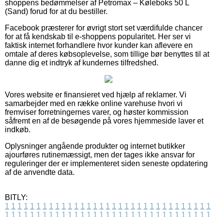
shoppens bedømmelser af Petromax – Køleboks 50 L
(Sand) forud for at du bestiller.
Facebook præsterer for øvrigt stort set værdifulde chancer
for at få kendskab til e-shoppens popularitet. Her ser vi
faktisk internet forhandlere hvor kunder kan aflevere en
omtale af deres købsoplevelse, som tillige bør benyttes til at
danne dig et indtryk af kundernes tilfredshed.
Vores website er finansieret ved hjælp af reklamer. Vi
samarbejder med en række online varehuse hvori vi
fremviser forretningernes varer, og høster kommission
såfremt en af de besøgende på vores hjemmeside laver et
indkøb.
Oplysninger angående produkter og internet butikker
ajourføres rutinemæssigt, men der tages ikke ansvar for
reguleringer der er implementeret siden seneste opdatering
af de anvendte data.
BITLY:
1
1
1
1
1
1
1
1
1
1
1
1
1
1
1
1
1
1
1
1
1
1
1
1
1
1
1
1
1
1
1
1
1
1
1
1
1
1
1
1
1
1
1
1
1
1
1
1
1
1
1
1
1
1
1
1
1
1
1
1
1
1
1
1
1
1