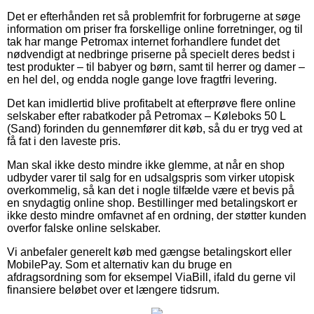
Det er efterhånden ret så problemfrit for forbrugerne at søge
information om priser fra forskellige online forretninger, og til
tak har mange Petromax internet forhandlere fundet det
nødvendigt at nedbringe priserne på specielt deres bedst i
test produkter – til babyer og børn, samt til herrer og damer –
en hel del, og endda nogle gange love fragtfri levering.
Det kan imidlertid blive profitabelt at efterprøve flere online
selskaber efter rabatkoder på Petromax – Køleboks 50 L
(Sand) forinden du gennemfører dit køb, så du er tryg ved at
få fat i den laveste pris.
Man skal ikke desto mindre ikke glemme, at når en shop
udbyder varer til salg for en udsalgspris som virker utopisk
overkommelig, så kan det i nogle tilfælde være et bevis på
en snydagtig online shop. Bestillinger med betalingskort er
ikke desto mindre omfavnet af en ordning, der støtter kunden
overfor falske online selskaber.
Vi anbefaler generelt køb med gængse betalingskort eller
MobilePay. Som et alternativ kan du bruge en
afdragsordning som for eksempel ViaBill, ifald du gerne vil
finansiere beløbet over et længere tidsrum.