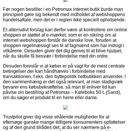
Før nogen bestiller i en Petromax internet butik burde man
principielt gøre sig bekendt med indholdet af webshoppens
handelsaftale, men det er i reglen ikke specielt ophidsende.
Et alternativt forslag kan derfor være at kontrollere om online
shoppen er støttet af e-mærket, som er en sikring om at
internet webshoppen forstår de danske love, foruden at
shoppen regelmæssigt ses til af fagmænd som har indsigt i
vilkårene. Desuden giver det dig genvej til at blive hjulpet,
når du skulle få besvær i forbindelse med din ordre.
Desuden foreslår vi at køber er på vagt for de mest centrale
betingelser der kan håndhæves i forbindelse med
transaktionen, f.eks. den byttepolitik netbutikken anvender. I
den sammenhæng er det også relevant, at man stadigvæk
bevarer ens købsbekræftelse, så man til enhver tid kan
påvise sin bestilling af Petromax – Køleboks 50 L (Sand),
om du søger et produkt til en herre eller dame.
Trustpilot giver dig visse strålende muligheder for at
eftersøge ganske mange tidligere konsumenters opfattelser
og af den grund tilrådes det, at du ser nærmere på e-