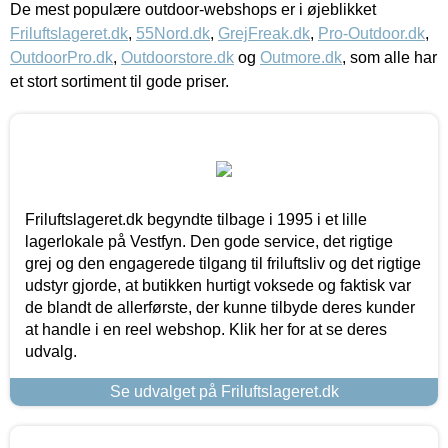
De mest populære outdoor-webshops er i øjeblikket
Friluftslageret.dk
,
55Nord.dk
,
GrejFreak.dk
,
Pro-Outdoor.dk
,
OutdoorPro.dk
,
Outdoorstore.dk
og
Outmore.dk
, som alle har
et stort sortiment til gode priser.
Friluftslageret.dk begyndte tilbage i 1995 i et lille
lagerlokale på Vestfyn. Den gode service, det rigtige
grej og den engagerede tilgang til friluftsliv og det rigtige
udstyr gjorde, at butikken hurtigt voksede og faktisk var
de blandt de allerførste, der kunne tilbyde deres kunder
at handle i en reel webshop. Klik her for at se deres
udvalg.
Se udvalget på Friluftslageret.dk