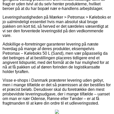
fragt er uden tvivl at du selv henter produkterne, hvilket
beroer på at du har bopæl nær e-handlens arbejdslager.
Leveringshastigheden på Mærker > Petromax > Køleboks er
jo ualmindeligt essentiel hvis man absolut skal bruge
pakken om kort tid, så herved er det særdeles væsentligt at
vi ser den forventede leveringstid på den vedkommende
vare.
Adskillige e-forretninger garanterer levering på næste
hverdag på mange af deres produkter, eksempelvis
Petromax – Køleboks 50 L (Sand), men vær påpasselig da
det betinges af at bestillingen placeres tidligere end et
angivent tidspunkt, med det formål at de har mulighed for at
nå at få pakken ud af døren forinden de logistikansatte
holder fyraften.
Visse e-shops i Danmark præsterer levering uden gebyr,
men i mange tilfælde er det så præmissen at der bestilles for
et præcist beløb. Derudover skal du foretrække den mest
prisbevidste leveringsudgave, der i mange tilfælde – uanset
om man er nær Odense, Rønne eller Tønder – er at få
fragtmanden til at køre din ordre til et udleveringssted.