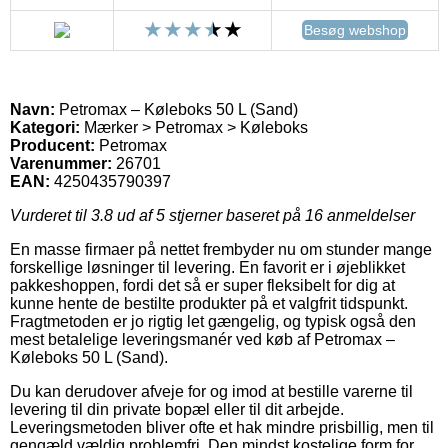
Besøg webshop
Navn:
Petromax – Køleboks 50 L (Sand)
Kategori:
Mærker > Petromax > Køleboks
Producent:
Petromax
Varenummer:
26701
EAN:
4250435790397
Vurderet til
3.8
ud af 5 stjerner baseret på
16
anmeldelser
En masse firmaer på nettet frembyder nu om stunder mange
forskellige løsninger til levering. En favorit er i øjeblikket
pakkeshoppen, fordi det så er super fleksibelt for dig at
kunne hente de bestilte produkter på et valgfrit tidspunkt.
Fragtmetoden er jo rigtig let gængelig, og typisk også den
mest betalelige leveringsmanér ved køb af Petromax –
Køleboks 50 L (Sand).
Du kan derudover afveje for og imod at bestille varerne til
levering til din private bopæl eller til dit arbejde.
Leveringsmetoden bliver ofte et hak mindre prisbillig, men til
gengæld vældig problemfri. Den mindst kostelige form for