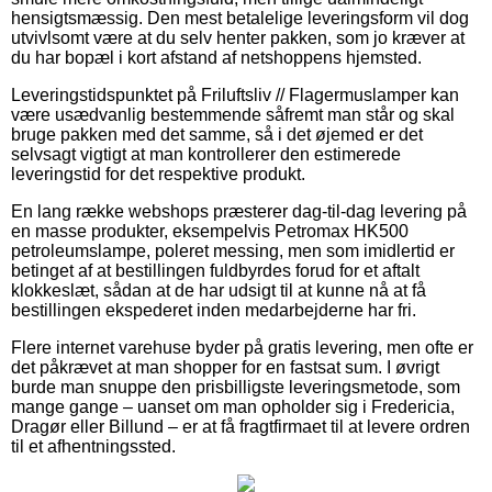
hensigtsmæssig. Den mest betalelige leveringsform vil dog
utvivlsomt være at du selv henter pakken, som jo kræver at
du har bopæl i kort afstand af netshoppens hjemsted.
Leveringstidspunktet på Friluftsliv // Flagermuslamper kan
være usædvanlig bestemmende såfremt man står og skal
bruge pakken med det samme, så i det øjemed er det
selvsagt vigtigt at man kontrollerer den estimerede
leveringstid for det respektive produkt.
En lang række webshops præsterer dag-til-dag levering på
en masse produkter, eksempelvis Petromax HK500
petroleumslampe, poleret messing, men som imidlertid er
betinget af at bestillingen fuldbyrdes forud for et aftalt
klokkeslæt, sådan at de har udsigt til at kunne nå at få
bestillingen ekspederet inden medarbejderne har fri.
Flere internet varehuse byder på gratis levering, men ofte er
det påkrævet at man shopper for en fastsat sum. I øvrigt
burde man snuppe den prisbilligste leveringsmetode, som
mange gange – uanset om man opholder sig i Fredericia,
Dragør eller Billund – er at få fragtfirmaet til at levere ordren
til et afhentningssted.