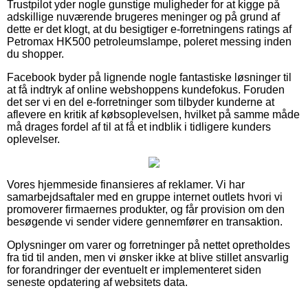
Trustpilot yder nogle gunstige muligheder for at kigge på
adskillige nuværende brugeres meninger og på grund af
dette er det klogt, at du besigtiger e-forretningens ratings af
Petromax HK500 petroleumslampe, poleret messing inden
du shopper.
Facebook byder på lignende nogle fantastiske løsninger til
at få indtryk af online webshoppens kundefokus. Foruden
det ser vi en del e-forretninger som tilbyder kunderne at
aflevere en kritik af købsoplevelsen, hvilket på samme måde
må drages fordel af til at få et indblik i tidligere kunders
oplevelser.
Vores hjemmeside finansieres af reklamer. Vi har
samarbejdsaftaler med en gruppe internet outlets hvori vi
promoverer firmaernes produkter, og får provision om den
besøgende vi sender videre gennemfører en transaktion.
Oplysninger om varer og forretninger på nettet opretholdes
fra tid til anden, men vi ønsker ikke at blive stillet ansvarlig
for forandringer der eventuelt er implementeret siden
seneste opdatering af websitets data.