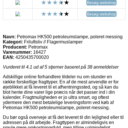
Besøg webshop
Besøg webshop
Navn:
Petromax HK500 petroleumslampe, poleret messing
Kategori:
Friluftsliv // Flagermuslamper
Producent:
Petromax
Varenummer:
16427
EAN:
4250435700020
Vurderet til
4.1
ud af 5 stjerner baseret på
38
anmeldelser
Adskillige online forhandlere tildeler nu om stunder en
række forskellige fragttyper. En af de mest anvendte er for
øjeblikket at få leveret til et afhentningssted, og så kan du
blot hente dine varer lige præcis når det passer ind i din
kalender. Fragtmuligheden er jo ultra smart, og oftest
ydermere den mest betalelige leveringsform ved køb af
Petromax HK500 petroleumslampe, poleret messing.
Du bør også overveje at få det leveret til din lejlighed eller til
adressen på dit arbejde. Fragttypen er almindeligvis en
smule mere omkostningsfuld, men tillige ualmindeligt