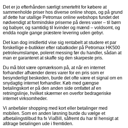
Det er jo efterhånden særligt smertefrit for købere at
sammenholde priser hos diverse online shops, og på grund
af dette har utallige Petromax online webshops fundet det
nødvendigt at formindske priserne på deres varer – til børn
og babyer, og samtidig til kvinder og mænd – voldsomt, og
endda nogle gange præstere levering uden gebyr.
Det kan dog imidlertid vise sig rentabelt at studere et par
forskellige e-butikker efter rabatkoder på Petromax HK500
petroleumslampe, poleret messing før du handler, sådan at
man er garanteret at skaffe sig den skarpeste pris.
Du må blot være opmærksom på, at når en internet
forhandler afhænder deres varer for en pris som er
besynderligt beskeden, burde det ofte være et signal om en
snydagtig internet forhandler. Køb med gængse
betalingskort er på den anden side omfattet af en
retningslinje, hvilket skærmer en overfor bedrageriske
internet virksomheder.
Vi anbefaler shopping med kort eller betalinger med
mobilen. Som en anden løsning burde du vælge et
afbetalingstilbud fra fx ViaBill, såfremt du har til hensigt at
afdrage betalingen ude i fremtiden.