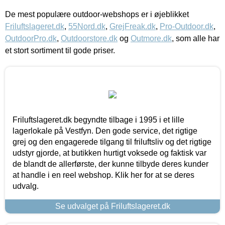
De mest populære outdoor-webshops er i øjeblikket
Friluftslageret.dk
,
55Nord.dk
,
GrejFreak.dk
,
Pro-Outdoor.dk
,
OutdoorPro.dk
,
Outdoorstore.dk
og
Outmore.dk
, som alle har
et stort sortiment til gode priser.
Friluftslageret.dk begyndte tilbage i 1995 i et lille
lagerlokale på Vestfyn. Den gode service, det rigtige
grej og den engagerede tilgang til friluftsliv og det rigtige
udstyr gjorde, at butikken hurtigt voksede og faktisk var
de blandt de allerførste, der kunne tilbyde deres kunder
at handle i en reel webshop. Klik her for at se deres
udvalg.
Se udvalget på Friluftslageret.dk