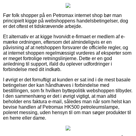
Før folk shopper på en Petromax internet shop bør man
principielt kigge på webshoppens handelsbetingelser, dog
er det oftest et tidskrævende arbejde.
Et alternativ er at kigge hvorvidt e-firmaet er medlem af e-
mærke ordningen, eftersom det almindeligvis er en
påvisning af at netshoppen forsvarer de officielle regler, og
at internet shoppen regelmæssigt vurderes af eksperter som
er meget fortrolige retningslinjerne. Dette er en god
anledning til support, ifald du oplever udfordringer i
forbindelse med dit indkøb.
I øvrigt er det fornuftigt at kunden er sat ind i de mest basale
betingelser der kan håndhæves i forbindelse med
bestillingen, som fx hvilken byttepolitik webshoppen tilbyder.
I den sammenhæng er det i øvrigt vigtigt, at man altid
beholder ens faktura e-mail, således man når som helst kan
bevise handlen af Petromax HK500 petroleumslampe,
poleret messing, uden hensyn til om man søger produkter til
en herre eller dame.