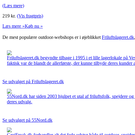
(Læs mere)
219
kr.
(Vis fragtpris)
Læs mere »
Køb nu »
De mest populære outdoor-webshops er i øjeblikket
Friluftslageret.dk
Friluftslageret.dk begyndte tilbage i 1995 i et lille lagerlokale på V
faktisk var de blandt de allerførste, der kunne tilbyde deres kunder 
Se udvalget på Friluftslageret.dk
55Nord.dk har siden 2003 hjulpet et utal af friluftsfolk, spejdere 
deres udvalg.
Se udvalget på 55Nord.dk
GrejFreak.dk forhandler alt det fede udstyr både til outdoor, spejder, 