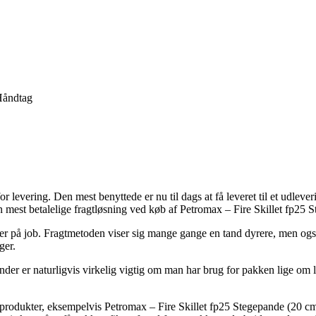
Håndtag
vering. Den mest benyttede er nu til dags at få leveret til et udlevering
 mest betalelige fragtløsning ved køb af Petromax – Fire Skillet fp2
r du er på job. Fragtmetoden viser sig mange gange en tand dyrere, men o
ger.
er er naturligvis virkelig vigtig om man har brug for pakken lige om lid
f produkter, eksempelvis Petromax – Fire Skillet fp25 Stegepande (20