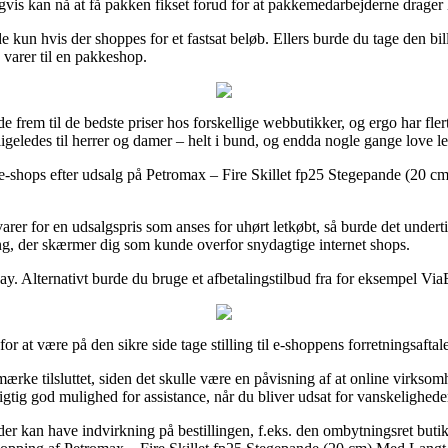
nligvis kan nå at få pakken fikset forud for at pakkemedarbejderne drager
lde kun hvis der shoppes for et fastsat beløb. Ellers burde du tage den bi
 varer til en pakkeshop.
nde frem til de bedste priser hos forskellige webbutikker, og ergo har fle
n ligeledes til herrer og damer – helt i bund, og endda nogle gange love 
ige e-shops efter udsalg på Petromax – Fire Skillet fp25 Stegepande (20
 varer for en udsalgspris som anses for uhørt letkøbt, så burde det un
ing, der skærmer dig som kunde overfor snydagtige internet shops.
ePay. Alternativt burde du bruge et afbetalingstilbud fra for eksempel Vi
r at være på den sikre side tage stilling til e-shoppens forretningsafta
rke tilsluttet, siden det skulle være en påvisning af at online virksomhe
gtig god mulighed for assistance, når du bliver udsat for vanskeligheder
der kan have indvirkning på bestillingen, f.eks. den ombytningsret butik