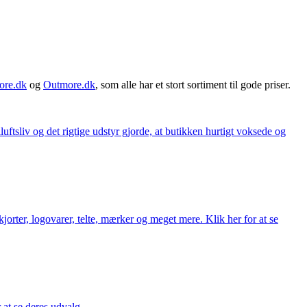
ore.dk
og
Outmore.dk
, som alle har et stort sortiment til gode priser.
iluftsliv og det rigtige udstyr gjorde, at butikken hurtigt voksede og
orter, logovarer, telte, mærker og meget mere. Klik her for at se
r at se deres udvalg.