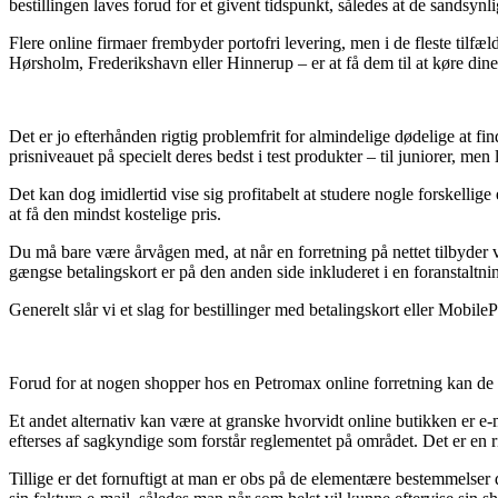
bestillingen laves forud for et givent tidspunkt, således at de sandsy
Flere online firmaer frembyder portofri levering, men i de fleste tilfæ
Hørsholm, Frederikshavn eller Hinnerup – er at få dem til at køre dine
Det er jo efterhånden rigtig problemfrit for almindelige dødelige at fi
prisniveauet på specielt deres bedst i test produkter – til juniorer, me
Det kan dog imidlertid vise sig profitabelt at studere nogle forskell
at få den mindst kostelige pris.
Du må bare være årvågen med, at når en forretning på nettet tilbyder
gængse betalingskort er på den anden side inkluderet i en foranstaltn
Generelt slår vi et slag for bestillinger med betalingskort eller Mobil
Forud for at nogen shopper hos en Petromax online forretning kan de fo
Et andet alternativ kan være at granske hvorvidt online butikken er e-mæ
efterses af sagkyndige som forstår reglementet på området. Det er en ri
Tillige er det fornuftigt at man er obs på de elementære bestemmelser 