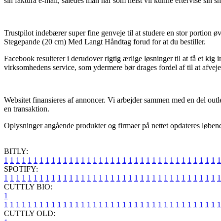
sin faktura e-mail, således man når som helst vil kunne eftervise sin
Trustpilot indebærer super fine genveje til at studere en stor portion
Stegepande (20 cm) Med Langt Håndtag forud for at du bestiller.
Facebook resulterer i derudover rigtig ærlige løsninger til at få et ki
virksomhedens service, som ydermere bør drages fordel af til at afvej
Websitet finansieres af annoncer. Vi arbejder sammen med en del outl
en transaktion.
Oplysninger angående produkter og firmaer på nettet opdateres løbende,
BITLY:
1
1
1
1
1
1
1
1
1
1
1
1
1
1
1
1
1
1
1
1
1
1
1
1
1
1
1
1
1
1
1
1
1
1
1
1
1
SPOTIFY:
1
1
1
1
1
1
1
1
1
1
1
1
1
1
1
1
1
1
1
1
1
1
1
1
1
1
1
1
1
1
1
1
1
1
1
1
1
CUTTLY BIO:
1
1
1
1
1
1
1
1
1
1
1
1
1
1
1
1
1
1
1
1
1
1
1
1
1
1
1
1
1
1
1
1
1
1
1
1
1
1
CUTTLY OLD: