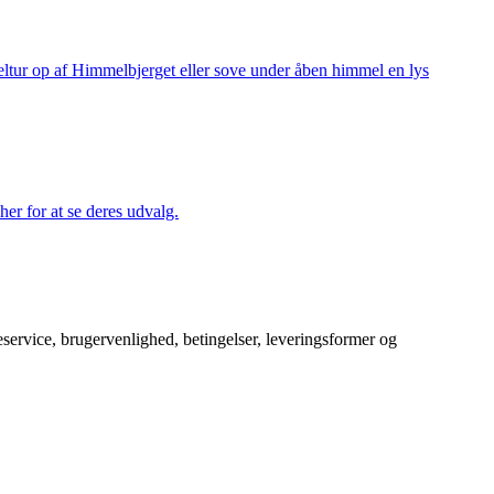
keltur op af Himmelbjerget eller sove under åben himmel en lys
her for at se deres udvalg.
service, brugervenlighed, betingelser, leveringsformer og