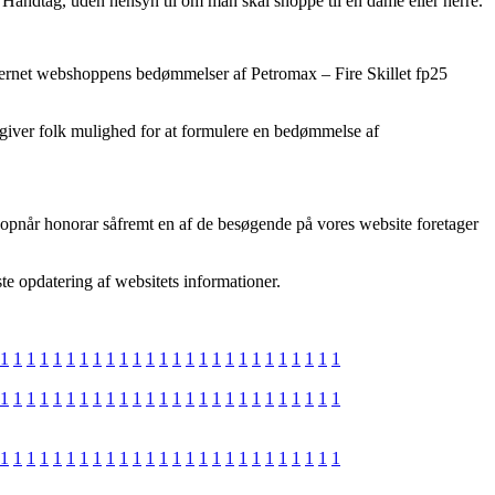
 Håndtag, uden hensyn til om man skal shoppe til en dame eller herre.
 internet webshoppens bedømmelser af Petromax – Fire Skillet fp25
om giver folk mulighed for at formulere en bedømmelse af
 opnår honorar såfremt en af de besøgende på vores website foretager
te opdatering af websitets informationer.
1
1
1
1
1
1
1
1
1
1
1
1
1
1
1
1
1
1
1
1
1
1
1
1
1
1
1
1
1
1
1
1
1
1
1
1
1
1
1
1
1
1
1
1
1
1
1
1
1
1
1
1
1
1
1
1
1
1
1
1
1
1
1
1
1
1
1
1
1
1
1
1
1
1
1
1
1
1