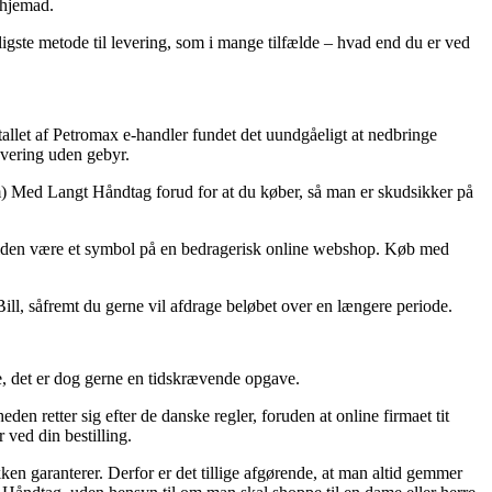
 hjemad.
lligste metode til levering, som i mange tilfælde – hvad end du er ved
rtallet af Petromax e-handler fundet det uundgåeligt at nedbringe
levering uden gebyr.
 cm) Med Langt Håndtag forud for at du køber, så man er skudsikker på
dertiden være et symbol på en bedragerisk online webshop. Køb med
aBill, såfremt du gerne vil afdrage beløbet over en længere periode.
le, det er dog gerne en tidskrævende opgave.
den retter sig efter de danske regler, foruden at online firmaet tit
 ved din bestilling.
ken garanterer. Derfor er det tillige afgørende, at man altid gemmer