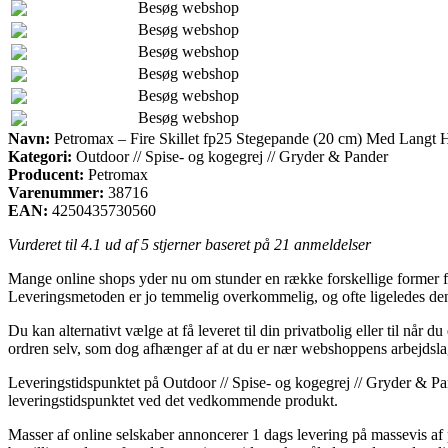
Besøg webshop
Besøg webshop
Besøg webshop
Besøg webshop
Besøg webshop
Besøg webshop
Navn:
Petromax – Fire Skillet fp25 Stegepande (20 cm) Med Langt 
Kategori:
Outdoor // Spise- og kogegrej // Gryder & Pander
Producent:
Petromax
Varenummer:
38716
EAN:
4250435730560
Vurderet til
4.1
ud af 5 stjerner baseret på
21
anmeldelser
Mange online shops yder nu om stunder en række forskellige former for le
Leveringsmetoden er jo temmelig overkommelig, og ofte ligeledes den
Du kan alternativt vælge at få leveret til din privatbolig eller til nå
ordren selv, som dog afhænger af at du er nær webshoppens arbejdsla
Leveringstidspunktet på Outdoor // Spise- og kogegrej // Gryder & Pand
leveringstidspunktet ved det vedkommende produkt.
Masser af online selskaber annoncerer 1 dags levering på massevis a