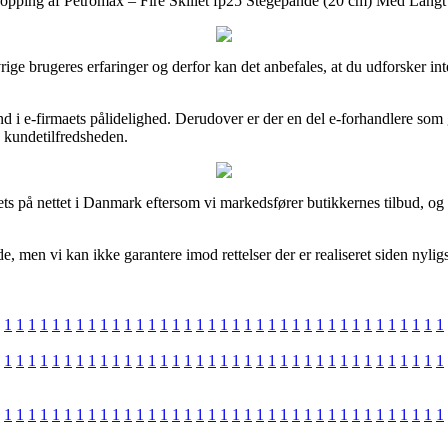
 shopping af Petromax – Fire Skillet fp25 Stegepande (20 cm) Med Langt
 øvrige brugeres erfaringer og derfor kan det anbefales, at du udforsker
g ind i e-firmaets pålidelighed. Derudover er der en del e-forhandlere s
e kundetilfredsheden.
ets på nettet i Danmark eftersom vi markedsfører butikkernes tilbud, og
 men vi kan ikke garantere imod rettelser der er realiseret siden nyligs
1
1
1
1
1
1
1
1
1
1
1
1
1
1
1
1
1
1
1
1
1
1
1
1
1
1
1
1
1
1
1
1
1
1
1
1
1
1
1
1
1
1
1
1
1
1
1
1
1
1
1
1
1
1
1
1
1
1
1
1
1
1
1
1
1
1
1
1
1
1
1
1
1
1
1
1
1
1
1
1
1
1
1
1
1
1
1
1
1
1
1
1
1
1
1
1
1
1
1
1
1
1
1
1
1
1
1
1
1
1
1