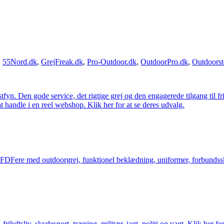
,
55Nord.dk
,
GrejFreak.dk
,
Pro-Outdoor.dk
,
OutdoorPro.dk
,
Outdoorst
estfyn. Den gode service, det rigtige grej og den engagerede tilgang til fr
at handle i en reel webshop. Klik her for at se deres udvalg.
og FDFere med outdoorgrej, funktionel beklædning, uniformer, forbundsskj
friluftsliv, skydesport, træning, militær, jagt, politi og vagt. Klik her fo