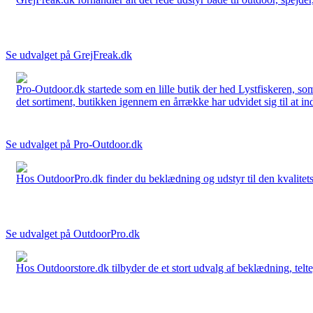
Se udvalget på GrejFreak.dk
Pro-Outdoor.dk startede som en lille butik der hed Lystfiskeren, so
det sortiment, butikken igennem en årrække har udvidet sig til at in
Se udvalget på Pro-Outdoor.dk
Hos OutdoorPro.dk finder du beklædning og udstyr til den kvalitets bev
Se udvalget på OutdoorPro.dk
Hos Outdoorstore.dk tilbyder de et stort udvalg af beklædning, telte,