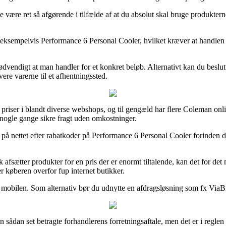
ære ret så afgørende i tilfælde af at du absolut skal bruge produkterne 
r, eksempelvis Performance 6 Personal Cooler, hvilket kræver at handlen l
nødvendigt at man handler for et konkret beløb. Alternativt kan du besl
vere varerne til et afhentningssted.
e priser i blandt diverse webshops, og til gengæld har flere Coleman onli
a nogle gange sikre fragt uden omkostninger.
på nettet efter rabatkoder på Performance 6 Personal Cooler forinden d
k afsætter produkter for en pris der er enormt tiltalende, kan det for 
er køberen overfor fup internet butikker.
 mobilen. Som alternativ bør du udnytte en afdragsløsning som fx ViaBill, 
ådan set betragte forhandlerens forretningsaftale, men det er i reglen 