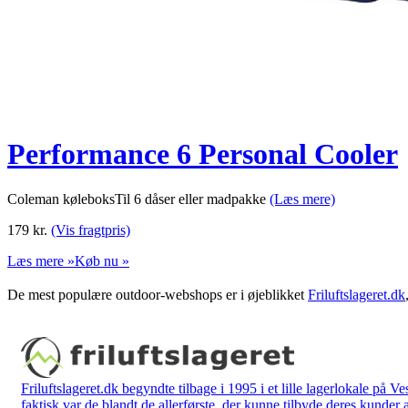
Performance 6 Personal Cooler
Coleman køleboksTil 6 dåser eller madpakke
(Læs mere)
179
kr.
(Vis fragtpris)
Læs mere »
Køb nu »
De mest populære outdoor-webshops er i øjeblikket
Friluftslageret.dk
Friluftslageret.dk begyndte tilbage i 1995 i et lille lagerlokale på V
faktisk var de blandt de allerførste, der kunne tilbyde deres kunder 