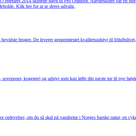
m i efteråret 2014 skiftede navn til Pro Outdoor. Navneskiftet var en st
deholde. Klik her for at se deres udvalg.
idste bruger. De leverer gennemtestet kvalitetsudstyr til friluftslivet, 
 soveposer, kogegrej og udstyr som kan løfte din næste tur til nye højde
or oplevelser, om du så skal på vandretur i Norges barske natur, en cy