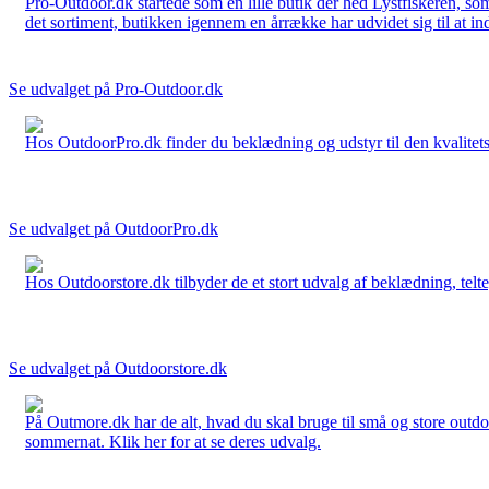
Pro-Outdoor.dk startede som en lille butik der hed Lystfiskeren, so
det sortiment, butikken igennem en årrække har udvidet sig til at in
Se udvalget på Pro-Outdoor.dk
Hos OutdoorPro.dk finder du beklædning og udstyr til den kvalitets bev
Se udvalget på OutdoorPro.dk
Hos Outdoorstore.dk tilbyder de et stort udvalg af beklædning, telte,
Se udvalget på Outdoorstore.dk
På Outmore.dk har de alt, hvad du skal bruge til små og store outdo
sommernat. Klik her for at se deres udvalg.