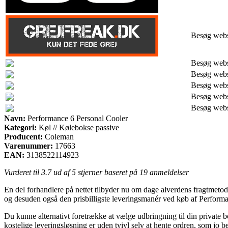
Besøg web
Besøg web
Besøg web
Besøg web
Besøg web
Besøg web
Navn:
Performance 6 Personal Cooler
Kategori:
Køl // Kølebokse passive
Producent:
Coleman
Varenummer:
17663
EAN:
3138522114923
Vurderet til
3.7
ud af 5 stjerner baseret på
19
anmeldelser
En del forhandlere på nettet tilbyder nu om dage alverdens fragtmetod
og desuden også den prisbilligste leveringsmanér ved køb af Perform
Du kunne alternativt foretrække at vælge udbringning til din private 
kostelige leveringsløsning er uden tvivl selv at hente ordren, som jo be