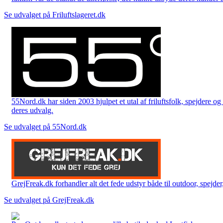
Se udvalget på Friluftslageret.dk
55Nord.dk har siden 2003 hjulpet et utal af friluftsfolk, spejdere 
deres udvalg.
Se udvalget på 55Nord.dk
GrejFreak.dk forhandler alt det fede udstyr både til outdoor, spejder, 
Se udvalget på GrejFreak.dk