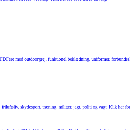
og FDFere med outdoorgrej, funktionel beklædning, uniformer, forbundsskj
friluftsliv, skydesport, træning, militær, jagt, politi og vagt. Klik her fo