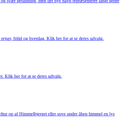
or og svær beslutning, men det nye navn repræsenterer langt bedre
rejser, fritid og hverdag. Klik her for at se deres udvalg.
r. Klik her for at se deres udvalg.
keltur op af Himmelbjerget eller sove under åben himmel en lys