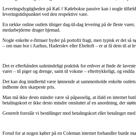
Leveringsdygtigheden på Køl // Kølebokse passive kan i nogle tilfælde v
leveringstidspunktet ved den respektive vare.
En række online outlets tilsiger dag-til-dag levering på de fleste vare
medarbejderne drager hjemad.
Nogle enkelte e-firmaer byder på portofri fragt, men typisk er det så 
– om man bor i Aarhus, Haderslev eller Ebeltoft – er at få dem til at le
Det er efterhånden ualmindeligt praktisk for enhver at finde de lavest
varer – til piger og drenge, samt til voksne – eftertrykkeligt, og endd
Det kan dog imidlertid være lønnende at sammenholde enkelte outlets 
indhente den skarpeste pris.
Man må ikke desto mindre være så påpasselig, at ifald en internet buti
betalingskort er ikke desto mindre omsluttet af en anordning, der støtt
Generelt foreslår vi bestillinger med betalingskort eller betalinger med
Forud for at nogen køber på en Coleman internet forhandler burde man s