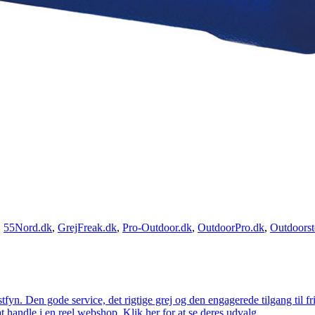
,
55Nord.dk
,
GrejFreak.dk
,
Pro-Outdoor.dk
,
OutdoorPro.dk
,
Outdoorst
estfyn. Den gode service, det rigtige grej og den engagerede tilgang til fr
at handle i en reel webshop. Klik her for at se deres udvalg.