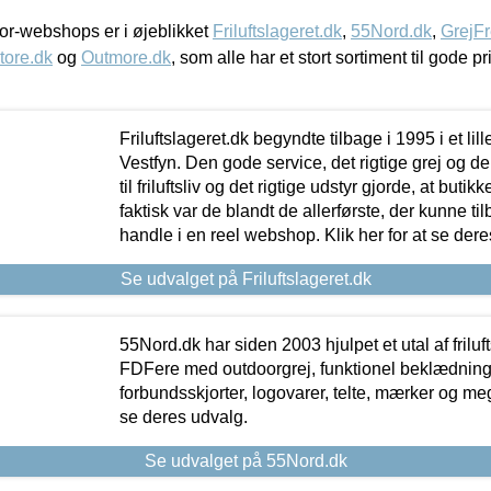
r-webshops er i øjeblikket
Friluftslageret.dk
,
55Nord.dk
,
GrejFr
tore.dk
og
Outmore.dk
, som alle har et stort sortiment til gode pr
Friluftslageret.dk begyndte tilbage i 1995 i et lil
Vestfyn. Den gode service, det rigtige grej og 
til friluftsliv og det rigtige udstyr gjorde, at buti
faktisk var de blandt de allerførste, der kunne ti
handle i en reel webshop. Klik her for at se dere
Se udvalget på Friluftslageret.dk
55Nord.dk har siden 2003 hjulpet et utal af friluf
FDFere med outdoorgrej, funktionel beklædning,
forbundsskjorter, logovarer, telte, mærker og meg
se deres udvalg.
Se udvalget på 55Nord.dk