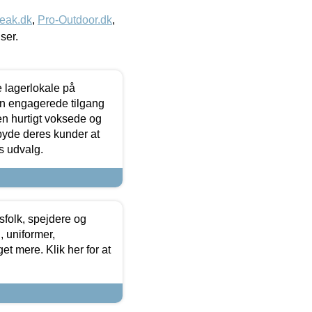
eak.dk
,
Pro-Outdoor.dk
,
iser.
le lagerlokale på
den engagerede tilgang
kken hurtigt voksede og
lbyde deres kunder at
s udvalg.
tsfolk, spejdere og
 uniformer,
et mere. Klik her for at