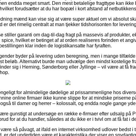
men endda meget smart. Den mest betalelige fragttype kan ikke
hvilket forudsætter at du har bopæl i kort afstand af netbutikkens
dning mænd kan vise sig at være super aktuel om vi absolut sk
 er det rimelig centralt at man tjekker tidshorisonten for leverin
e stiller garanti om dag-til-dag fragt på massevis af produkter,
 spice, hvilket er betinget af at orden realiseres forinden et angi
bestillingen klar inden de logistikansatte har fyraften.
tagender byder på levering uden beregning, men i mange tilfælde
ist beløb. Alternativt burde man udvælge den mindst kostelige 
der sig i Herning, Sønderborg eller Jyllinge – vil være at få fragt
shop.
ngeligt for almindelige dødelige at prissammenligne hos diverse 
ine online firmaer ikke kunne slippe for at mindske priserne på 
også til damer og herrer – kolossalt, og endda nogle gange yde
re gunstigt at undersøge en række e-firmaer efter udsalg på P
rud for at du handler, således at du ikke er i tvivl om at få fat i 
re så påvagt, at ifald en internet virksomhed udlover bedst i te
, er det undertiden være et karakteristika der viser en snydagti