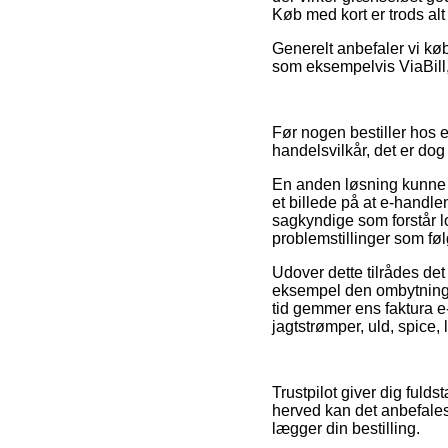
Køb med kort er trods a
Generelt anbefaler vi køb
som eksempelvis ViaBill,
Før nogen bestiller hos 
handelsvilkår, det er do
En anden løsning kunne 
et billede på at e-handle
sagkyndige som forstår l
problemstillinger som føl
Udover dette tilrådes det
eksempel den ombytningsre
tid gemmer ens faktura e
jagtstrømper, uld, spice, 
Trustpilot giver dig fuld
herved kan det anbefales,
lægger din bestilling.