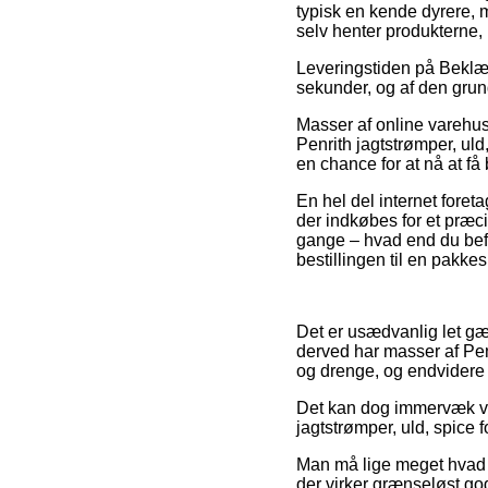
typisk en kende dyrere, 
selv henter produkterne, 
Leveringstiden på Beklæ
sekunder, og af den grund
Masser af online varehus
Penrith jagtstrømper, uld,
en chance for at nå at få 
En hel del internet fore
der indkøbes for et præc
gange – hvad end du befin
bestillingen til en pakke
Det er usædvanlig let gæ
derved har masser af Penn
og drenge, og endvidere 
Det kan dog immervæk væ
jagtstrømper, uld, spice fo
Man må lige meget hvad væ
der virker grænseløst god