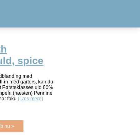
th
uld, spice
uldblanding med
ll-in med garters, kan du
fit Førsteklasses uld 80%
mpefri (næsten) Pennine
 har foku
(Læs mere)
b nu »