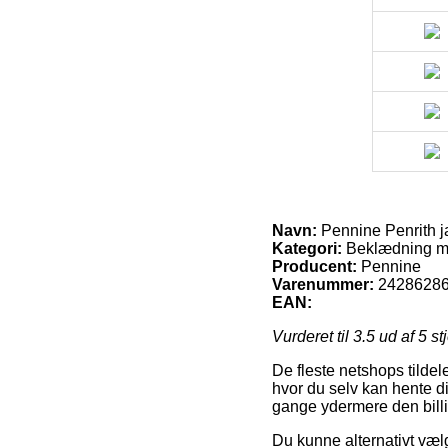
Navn:
Pennine Penrith ja
Kategori:
Beklædning 
Producent:
Pennine
Varenummer:
2428628
EAN:
Vurderet til
3.5
ud af 5 st
De fleste netshops tildel
hvor du selv kan hente di
gange ydermere den billi
Du kunne alternativt vælge