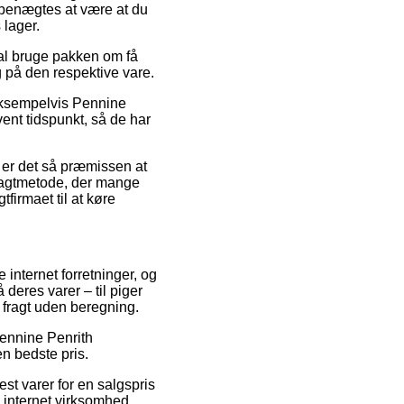
 benægtes at være at du
 lager.
al bruge pakken om få
g på den respektive vare.
 eksempelvis Pennine
vent tidspunkt, så de har
 er det så præmissen at
fragtmetode, der mange
firmaet til at køre
internet forretninger, og
deres varer – til piger
 fragt uden beregning.
ennine Penrith
den bedste pris.
st varer for en salgspris
g internet virksomhed.