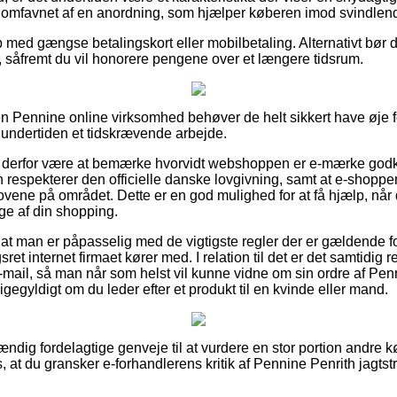
lt omfavnet af en anordning, som hjælper køberen imod svindle
 med gængse betalingskort eller mobilbetaling. Alternativt bør 
 såfremt du vil honorere pengene over et længere tidsrum.
en Pennine online virksomhed behøver de helt sikkert have øje 
g undertiden et tidskrævende arbejde.
derfor være at bemærke hvorvidt webshoppen er e-mærke godke
n respekterer den officielle danske lovgivning, samt at e-shoppen
ovene på området. Dette er en god mulighed for at få hjælp, nå
ge af din shopping.
 at man er påpasselig med de vigtigste regler der er gældende for
t internet firmaet kører med. I relation til det er det samtidig r
-mail, så man når som helst vil kunne vidne om sin ordre af Pen
ligegyldigt om du leder efter et produkt til en kvinde eller mand.
stændig fordelagtige genveje til at vurdere en stor portion and
 at du gransker e-forhandlerens kritik af Pennine Penrith jagtstr