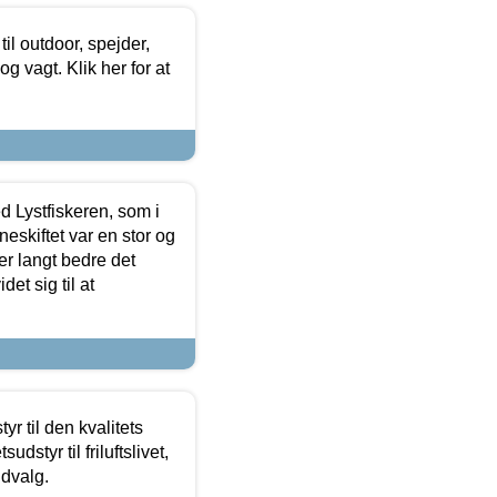
il outdoor, spejder,
 og vagt. Klik her for at
d Lystfiskeren, som i
neskiftet var en stor og
r langt bedre det
et sig til at
r til den kvalitets
dstyr til friluftslivet,
udvalg.