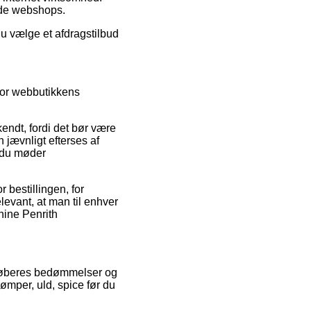
nde webshops.
du vælge et afdragstilbud
for webbutikkens
ndt, fordi det bør være
 jævnligt efterses af
r du møder
 bestillingen, for
elevant, at man til enhver
nine Penrith
re køberes bedømmelser og
ømper, uld, spice før du