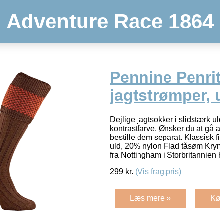
Adventure Race 1864
Pennine Penri
jagtstrømper, 
Dejlige jagtsokker i slidstærk 
kontrastfarve. Ønsker du at gå a
bestille dem separat. Klassisk 
uld, 20% nylon Flad tåsøm Kry
fra Nottingham i Storbritannien
299
kr.
(Vis fragtpris)
Læs mere »
Kø