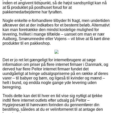
inden et angivent tidspunkt, så de højst sandsynligt kan nå
at få produktet på posthuset forud for at
pakkemedarbejderne har fyraften.
Nogle enkelte e-forhandlere tilbyder fri fragt, men undertiden
afkræver det at der indkøbes for et bestemt beløb. Alternativt
kan man foretrække den mindst kostelige mulighed for
levering, hvilket i mange tilfælde – uanset om man er nær
Aalborg, Smørumnedre eller Vojens – vil blive at få kørt dine
produkter til en pakkeshop.
Det er jo ret let gængeligt for internetbrugere at søge
information om priser på flere internet firmaer i Danmark, og
derved har flere Peltor internet firmaer fundet det
uundgåeligt at tvinge udsalgspriserne på en række af deres
varer – til babyer og børn, og ligeså til kvinder og mænd –
helt i bund, og endda nogle gange yde levering uden
beregning.
Trods dette kan det til hver en tid vise sig nyttigt at tjekke
indtil flere internet outlets efter udsalg på Peltor –
Hygiejnesæt til høreværn forinden du gennemfører din
bestilling, således at du er velinformeret til at antage den