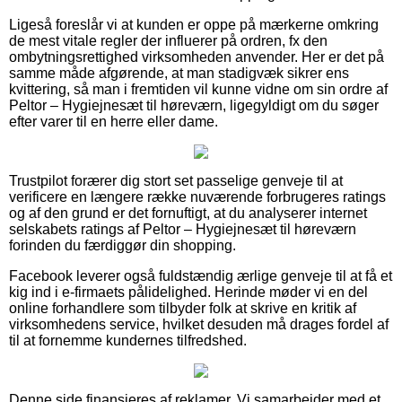
Ligeså foreslår vi at kunden er oppe på mærkerne omkring
de mest vitale regler der influerer på ordren, fx den
ombytningsrettighed virksomheden anvender. Her er det på
samme måde afgørende, at man stadigvæk sikrer ens
kvittering, så man i fremtiden vil kunne vidne om sin ordre af
Peltor – Hygiejnesæt til høreværn, ligegyldigt om du søger
efter varer til en herre eller dame.
Trustpilot forærer dig stort set passelige genveje til at
verificere en længere række nuværende forbrugeres ratings
og af den grund er det fornuftigt, at du analyserer internet
selskabets ratings af Peltor – Hygiejnesæt til høreværn
forinden du færdiggør din shopping.
Facebook leverer også fuldstændig ærlige genveje til at få et
kig ind i e-firmaets pålidelighed. Herinde møder vi en del
online forhandlere som tilbyder folk at skrive en kritik af
virksomhedens service, hvilket desuden må drages fordel af
til at fornemme kundernes tilfredshed.
Denne side finansieres af reklamer. Vi samarbejder med et