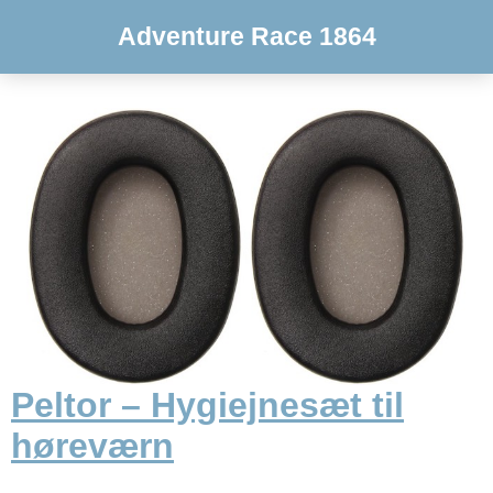
Adventure Race 1864
Peltor – Hygiejnesæt til
høreværn