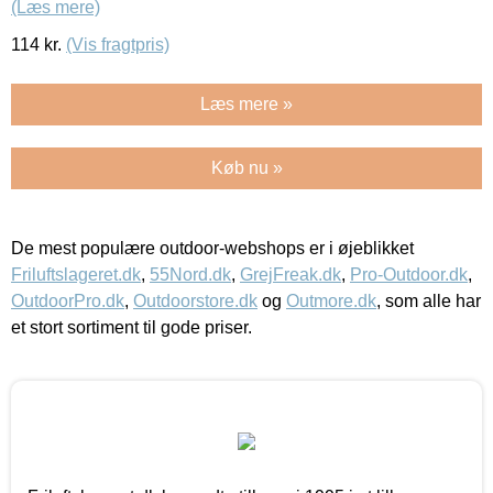
(Læs mere)
114
kr.
(Vis fragtpris)
Læs mere »
Køb nu »
De mest populære outdoor-webshops er i øjeblikket
Friluftslageret.dk
,
55Nord.dk
,
GrejFreak.dk
,
Pro-Outdoor.dk
,
OutdoorPro.dk
,
Outdoorstore.dk
og
Outmore.dk
, som alle har
et stort sortiment til gode priser.