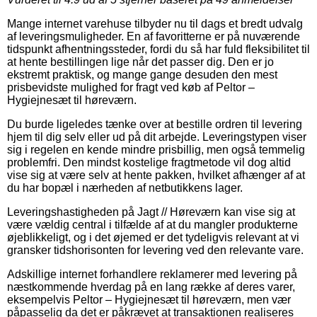
Mange internet varehuse tilbyder nu til dags et bredt udvalg
af leveringsmuligheder. En af favoritterne er på nuværende
tidspunkt afhentningssteder, fordi du så har fuld fleksibilitet til
at hente bestillingen lige når det passer dig. Den er jo
ekstremt praktisk, og mange gange desuden den mest
prisbevidste mulighed for fragt ved køb af Peltor –
Hygiejnesæt til høreværn.
Du burde ligeledes tænke over at bestille ordren til levering
hjem til dig selv eller ud på dit arbejde. Leveringstypen viser
sig i regelen en kende mindre prisbillig, men også temmelig
problemfri. Den mindst kostelige fragtmetode vil dog altid
vise sig at være selv at hente pakken, hvilket afhænger af at
du har bopæl i nærheden af netbutikkens lager.
Leveringshastigheden på Jagt // Høreværn kan vise sig at
være vældig central i tilfælde af at du mangler produkterne
øjeblikkeligt, og i det øjemed er det tydeligvis relevant at vi
gransker tidshorisonten for levering ved den relevante vare.
Adskillige internet forhandlere reklamerer med levering på
næstkommende hverdag på en lang række af deres varer,
eksempelvis Peltor – Hygiejnesæt til høreværn, men vær
påpasselig da det er påkrævet at transaktionen realiseres