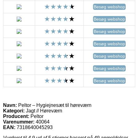
Besøg webshop
Besøg webshop
Besøg webshop
Besøg webshop
Besøg webshop
Besøg webshop
Besøg webshop
Navn:
Peltor – Hygiejnesæt til høreværn
Kategori:
Jagt // Høreværn
Producent:
Peltor
Varenummer:
40064
EAN:
7318640045293
Vurderet til
4.9
ud af 5 stjerner baseret på
49
anmeldelser