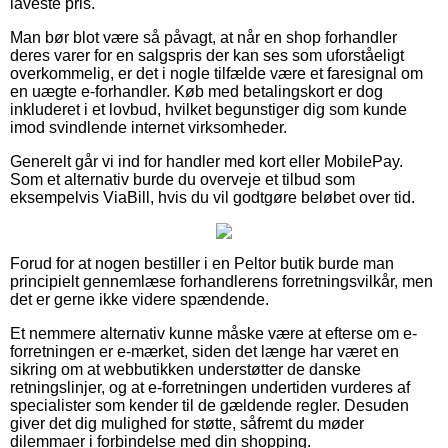
laveste pris.
Man bør blot være så påvagt, at når en shop forhandler
deres varer for en salgspris der kan ses som uforståeligt
overkommelig, er det i nogle tilfælde være et faresignal om
en uægte e-forhandler. Køb med betalingskort er dog
inkluderet i et lovbud, hvilket begunstiger dig som kunde
imod svindlende internet virksomheder.
Generelt går vi ind for handler med kort eller MobilePay.
Som et alternativ burde du overveje et tilbud som
eksempelvis ViaBill, hvis du vil godtgøre beløbet over tid.
Forud for at nogen bestiller i en Peltor butik burde man
principielt gennemlæse forhandlerens forretningsvilkår, men
det er gerne ikke videre spændende.
Et nemmere alternativ kunne måske være at efterse om e-
forretningen er e-mærket, siden det længe har været en
sikring om at webbutikken understøtter de danske
retningslinjer, og at e-forretningen undertiden vurderes af
specialister som kender til de gældende regler. Desuden
giver det dig mulighed for støtte, såfremt du møder
dilemmaer i forbindelse med din shopping.