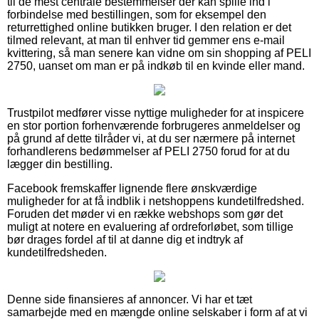
til de mest centrale bestemmelser der kan spille ind i
forbindelse med bestillingen, som for eksempel den
returrettighed online butikken bruger. I den relation er det
tilmed relevant, at man til enhver tid gemmer ens e-mail
kvittering, så man senere kan vidne om sin shopping af PELI
2750, uanset om man er på indkøb til en kvinde eller mand.
Trustpilot medfører visse nyttige muligheder for at inspicere
en stor portion forhenværende forbrugeres anmeldelser og
på grund af dette tilråder vi, at du ser nærmere på internet
forhandlerens bedømmelser af PELI 2750 forud for at du
lægger din bestilling.
Facebook fremskaffer lignende flere ønskværdige
muligheder for at få indblik i netshoppens kundetilfredshed.
Foruden det møder vi en række webshops som gør det
muligt at notere en evaluering af ordreforløbet, som tillige
bør drages fordel af til at danne dig et indtryk af
kundetilfredsheden.
Denne side finansieres af annoncer. Vi har et tæt
samarbejde med en mængde online selskaber i form af at vi