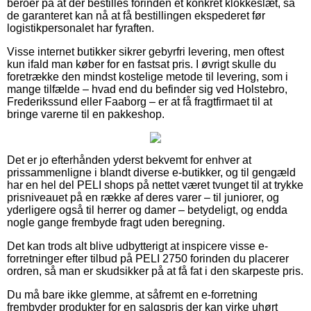
beroer på at der bestilles forinden et konkret klokkeslæt, så
de garanteret kan nå at få bestillingen ekspederet før
logistikpersonalet har fyraften.
Visse internet butikker sikrer gebyrfri levering, men oftest
kun ifald man køber for en fastsat pris. I øvrigt skulle du
foretrække den mindst kostelige metode til levering, som i
mange tilfælde – hvad end du befinder sig ved Holstebro,
Frederikssund eller Faaborg – er at få fragtfirmaet til at
bringe varerne til en pakkeshop.
Det er jo efterhånden yderst bekvemt for enhver at
prissammenligne i blandt diverse e-butikker, og til gengæld
har en hel del PELI shops på nettet været tvunget til at trykke
prisniveauet på en række af deres varer – til juniorer, og
yderligere også til herrer og damer – betydeligt, og endda
nogle gange frembyde fragt uden beregning.
Det kan trods alt blive udbytterigt at inspicere visse e-
forretninger efter tilbud på PELI 2750 forinden du placerer
ordren, så man er skudsikker på at få fat i den skarpeste pris.
Du må bare ikke glemme, at såfremt en e-forretning
frembyder produkter for en salgspris der kan virke uhørt