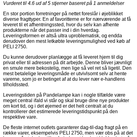
Vurderet til
4.6
ud af 5 stjerner baseret på
1
anmeldelser
En stor portion forretninger på nettet foreslår i øjeblikket
diverse fragttyper. En af favoritterne er for nærværende at få
leveret til et afhentningssted, hvor du selv kan afhente
produkterne når det passer ind i din hverdag.
Leveringsformen er altså ultra uproblematisk, og endda
derudover den mest letkøbte leveringsmulighed ved køb af
PELI 2750.
Du kunne derudover planlægge at få leveret hjem til dig
privat eller til adressen på dit arbejde. Denne bliver jævnligt
en smule mere bekostelig, men lige så vel ret så ligetil. Den
mest betalelige leveringsmåde er utvivlsomt selv at hente
varerne, som jo er betinget af at du lever nær e-handlens
tilholdssted.
Leveringstiden på Pandelampe kan i nogle tilfælde være
meget central ifald vi står og skal bruge dine nye produkter
om kort tid, og i det øjemed er det helt centralt at du
kontrollerer det estimerede leveringstidspunkt på den
respektive vare.
De fleste internet outlets garanterer dag-til-dag fragt på en
række varer, eksempelvis PELI 2750, men vær obs på at det