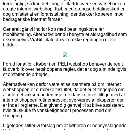
fordelagtig, så kan det i nogle tilfælde være en varsel om en
uægte internet webshop. Køb med gængse betalingskort er
dog omfattet af en foranstaltning, der dækker køberen imod
bedrageriske internet firmaer.
Generelt går vi ind for køb med betalingskort eller
mobilbetaling. Alternativt bør du benytte et afdragstilbud som
eksempelvis ViaBill, ifald du vil dække regningen i flere
bidder.
Forud for at folk køber i en PELI webshop behøver de reelt
få overblik over netshoppens regler, det er dog almindeligvis
et omfattende arbejde.
Alternativet kan derfor være at se nærmere på om internet
webshoppen er e-mærke tilsluttet, da det er et fingerpeg om
at internet virksomheden føjer de danske love, tillige med at
internet shoppen rutinemæssigt overværes af eksperter der
er inde i reglerne. Det giver dig genvej til at blive assisteret,
hvis du skulle få vanskeligheder i processen med din
shopping.
Ligeledes stiller vi forslag om at køberen er hensynstagende