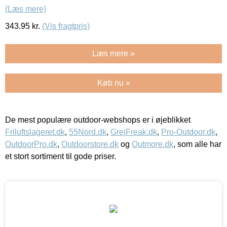
(Læs mere)
343.95
kr.
(Vis fragtpris)
Læs mere »
Køb nu »
De mest populære outdoor-webshops er i øjeblikket
Friluftslageret.dk
,
55Nord.dk
,
GrejFreak.dk
,
Pro-Outdoor.dk
,
OutdoorPro.dk
,
Outdoorstore.dk
og
Outmore.dk
, som alle har
et stort sortiment til gode priser.