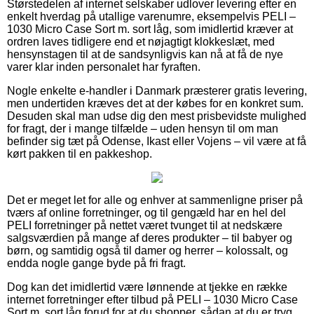
Størstedelen af internet selskaber udlover levering efter en
enkelt hverdag på utallige varenumre, eksempelvis PELI –
1030 Micro Case Sort m. sort låg, som imidlertid kræver at
ordren laves tidligere end et nøjagtigt klokkeslæt, med
hensynstagen til at de sandsynligvis kan nå at få de nye
varer klar inden personalet har fyraften.
Nogle enkelte e-handler i Danmark præsterer gratis levering,
men undertiden kræves det at der købes for en konkret sum.
Desuden skal man udse dig den mest prisbevidste mulighed
for fragt, der i mange tilfælde – uden hensyn til om man
befinder sig tæt på Odense, Ikast eller Vojens – vil være at få
kørt pakken til en pakkeshop.
Det er meget let for alle og enhver at sammenligne priser på
tværs af online forretninger, og til gengæld har en hel del
PELI forretninger på nettet været tvunget til at nedskære
salgsværdien på mange af deres produkter – til babyer og
børn, og samtidig også til damer og herrer – kolossalt, og
endda nogle gange byde på fri fragt.
Dog kan det imidlertid være lønnende at tjekke en række
internet forretninger efter tilbud på PELI – 1030 Micro Case
Sort m. sort låg forud for at du shopper, sådan at du er tryg