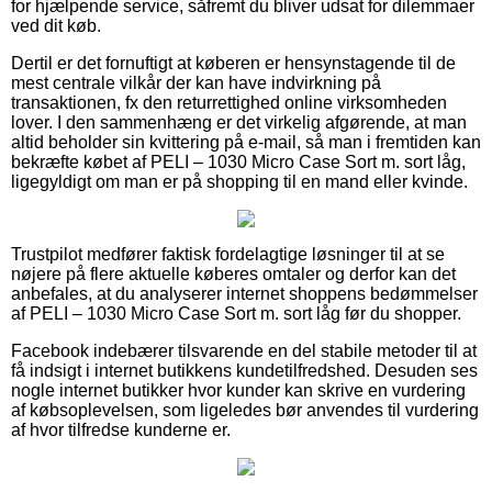
for hjælpende service, såfremt du bliver udsat for dilemmaer
ved dit køb.
Dertil er det fornuftigt at køberen er hensynstagende til de
mest centrale vilkår der kan have indvirkning på
transaktionen, fx den returrettighed online virksomheden
lover. I den sammenhæng er det virkelig afgørende, at man
altid beholder sin kvittering på e-mail, så man i fremtiden kan
bekræfte købet af PELI – 1030 Micro Case Sort m. sort låg,
ligegyldigt om man er på shopping til en mand eller kvinde.
Trustpilot medfører faktisk fordelagtige løsninger til at se
nøjere på flere aktuelle køberes omtaler og derfor kan det
anbefales, at du analyserer internet shoppens bedømmelser
af PELI – 1030 Micro Case Sort m. sort låg før du shopper.
Facebook indebærer tilsvarende en del stabile metoder til at
få indsigt i internet butikkens kundetilfredshed. Desuden ses
nogle internet butikker hvor kunder kan skrive en vurdering
af købsoplevelsen, som ligeledes bør anvendes til vurdering
af hvor tilfredse kunderne er.