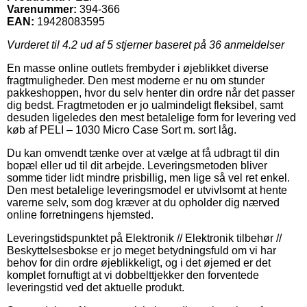
Varenummer:
394-366
EAN:
19428083595
Vurderet til
4.2
ud af 5 stjerner baseret på
36
anmeldelser
En masse online outlets frembyder i øjeblikket diverse
fragtmuligheder. Den mest moderne er nu om stunder
pakkeshoppen, hvor du selv henter din ordre når det passer
dig bedst. Fragtmetoden er jo ualmindeligt fleksibel, samt
desuden ligeledes den mest betalelige form for levering ved
køb af PELI – 1030 Micro Case Sort m. sort låg.
Du kan omvendt tænke over at vælge at få udbragt til din
bopæl eller ud til dit arbejde. Leveringsmetoden bliver
somme tider lidt mindre prisbillig, men lige så vel ret enkel.
Den mest betalelige leveringsmodel er utvivlsomt at hente
varerne selv, som dog kræver at du opholder dig nærved
online forretningens hjemsted.
Leveringstidspunktet på Elektronik // Elektronik tilbehør //
Beskyttelsesbokse er jo meget betydningsfuld om vi har
behov for din ordre øjeblikkeligt, og i det øjemed er det
komplet fornuftigt at vi dobbelttjekker den forventede
leveringstid ved det aktuelle produkt.