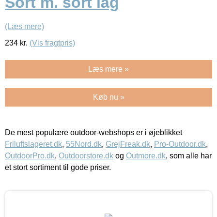
Sort m. sort låg
(Læs mere)
234
kr.
(Vis fragtpris)
Læs mere »
Køb nu »
De mest populære outdoor-webshops er i øjeblikket
Friluftslageret.dk
,
55Nord.dk
,
GrejFreak.dk
,
Pro-Outdoor.dk
,
OutdoorPro.dk
,
Outdoorstore.dk
og
Outmore.dk
, som alle har
et stort sortiment til gode priser.