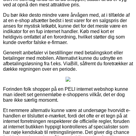
ved at opnå den mest attraktive pris.
Du bør ikke desto mindre være årvågen med, at i tilfælde af
at en e-shop afsætter bedst i test varer for en salgspris der
anses for mystisk letkøbt, kunne det for det meste være en
indikator for en fup internet handler. Køb med kort er
heldigvis omfattet af en forordning, hvilket støtter dig som
kunde overfor falske e-firmaer.
Generelt anbefaler vi bestillinger med betalingskort eller
betalinger med mobilen. Alternativt kunne du udnytte en
afbetalingsløsning fra f.eks. ViaBill, såfremt du foretrækker at
dække regningen over en periode.
Forinden folk shopper på en PELI internet webshop kunne
man ideelt set gennemløbe e-shoppens vilkår, det er dog
bare ikke særlig morsomt.
Et nemmere alternativ kunne være at undersøge hvorvidt e-
handlen er tilsluttet e-mærket, fordi det ofte er et tegn på at
internet forretningen respekterer de officielle regler, foruden
at internet butikken hyppigt kontrolleres af specialister som
har nøje kendskab til retningslinjerne. Det giver dig chance