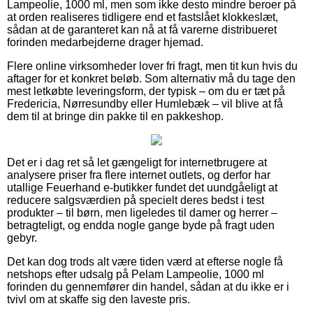
Lampeolie, 1000 ml, men som ikke desto mindre beroer på
at orden realiseres tidligere end et fastslået klokkeslæt,
sådan at de garanteret kan nå at få varerne distribueret
forinden medarbejderne drager hjemad.
Flere online virksomheder lover fri fragt, men tit kun hvis du
aftager for et konkret beløb. Som alternativ må du tage den
mest letkøbte leveringsform, der typisk – om du er tæt på
Fredericia, Nørresundby eller Humlebæk – vil blive at få
dem til at bringe din pakke til en pakkeshop.
Det er i dag ret så let gængeligt for internetbrugere at
analysere priser fra flere internet outlets, og derfor har
utallige Feuerhand e-butikker fundet det uundgåeligt at
reducere salgsværdien på specielt deres bedst i test
produkter – til børn, men ligeledes til damer og herrer –
betragteligt, og endda nogle gange byde på fragt uden
gebyr.
Det kan dog trods alt være tiden værd at efterse nogle få
netshops efter udsalg på Pelam Lampeolie, 1000 ml
forinden du gennemfører din handel, sådan at du ikke er i
tvivl om at skaffe sig den laveste pris.