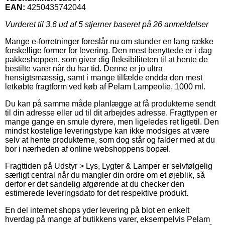
EAN:
4250435742044
Vurderet til
3.6
ud af 5 stjerner baseret på
26
anmeldelser
Mange e-forretninger foreslår nu om stunder en lang række
forskellige former for levering. Den mest benyttede er i dag
pakkeshoppen, som giver dig fleksibiliteten til at hente de
bestilte varer når du har tid. Denne er jo ultra
hensigtsmæssig, samt i mange tilfælde endda den mest
letkøbte fragtform ved køb af Pelam Lampeolie, 1000 ml.
Du kan på samme måde planlægge at få produkterne sendt
til din adresse eller ud til dit arbejdes adresse. Fragttypen er
mange gange en smule dyrere, men ligeledes ret ligetil. Den
mindst kostelige leveringstype kan ikke modsiges at være
selv at hente produkterne, som dog står og falder med at du
bor i nærheden af online webshoppens bopæl.
Fragttiden på Udstyr > Lys, Lygter & Lamper er selvfølgelig
særligt central når du mangler din ordre om et øjeblik, så
derfor er det sandelig afgørende at du checker den
estimerede leveringsdato for det respektive produkt.
En del internet shops yder levering på blot en enkelt
hverdag på mange af butikkens varer, eksempelvis Pelam