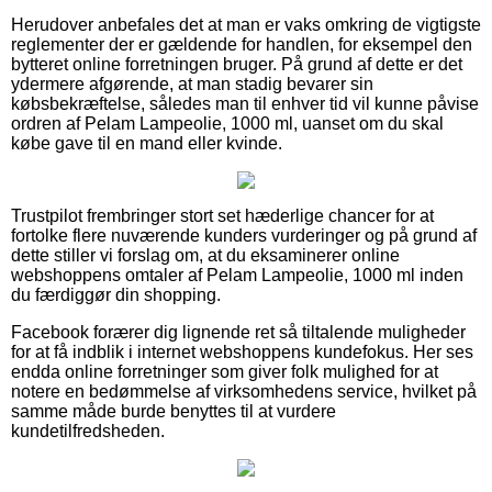
Herudover anbefales det at man er vaks omkring de vigtigste
reglementer der er gældende for handlen, for eksempel den
bytteret online forretningen bruger. På grund af dette er det
ydermere afgørende, at man stadig bevarer sin
købsbekræftelse, således man til enhver tid vil kunne påvise
ordren af Pelam Lampeolie, 1000 ml, uanset om du skal
købe gave til en mand eller kvinde.
Trustpilot frembringer stort set hæderlige chancer for at
fortolke flere nuværende kunders vurderinger og på grund af
dette stiller vi forslag om, at du eksaminerer online
webshoppens omtaler af Pelam Lampeolie, 1000 ml inden
du færdiggør din shopping.
Facebook forærer dig lignende ret så tiltalende muligheder
for at få indblik i internet webshoppens kundefokus. Her ses
endda online forretninger som giver folk mulighed for at
notere en bedømmelse af virksomhedens service, hvilket på
samme måde burde benyttes til at vurdere
kundetilfredsheden.