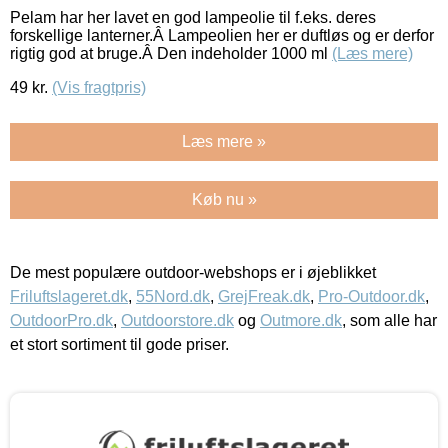
Pelam har her lavet en god lampeolie til f.eks. deres
forskellige lanterner.Â Lampeolien her er duftløs og er derfor
rigtig god at bruge.Â Den indeholder 1000 ml
(Læs mere)
49
kr.
(Vis fragtpris)
Læs mere »
Køb nu »
De mest populære outdoor-webshops er i øjeblikket
Friluftslageret.dk
,
55Nord.dk
,
GrejFreak.dk
,
Pro-Outdoor.dk
,
OutdoorPro.dk
,
Outdoorstore.dk
og
Outmore.dk
, som alle har
et stort sortiment til gode priser.