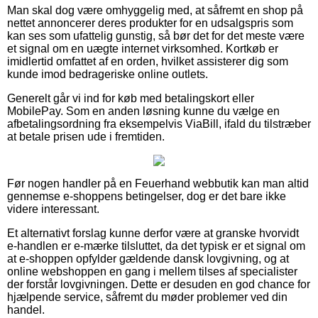
Man skal dog være omhyggelig med, at såfremt en shop på
nettet annoncerer deres produkter for en udsalgspris som
kan ses som ufattelig gunstig, så bør det for det meste være
et signal om en uægte internet virksomhed. Kortkøb er
imidlertid omfattet af en orden, hvilket assisterer dig som
kunde imod bedrageriske online outlets.
Generelt går vi ind for køb med betalingskort eller
MobilePay. Som en anden løsning kunne du vælge en
afbetalingsordning fra eksempelvis ViaBill, ifald du tilstræber
at betale prisen ude i fremtiden.
Før nogen handler på en Feuerhand webbutik kan man altid
gennemse e-shoppens betingelser, dog er det bare ikke
videre interessant.
Et alternativt forslag kunne derfor være at granske hvorvidt
e-handlen er e-mærke tilsluttet, da det typisk er et signal om
at e-shoppen opfylder gældende dansk lovgivning, og at
online webshoppen en gang i mellem tilses af specialister
der forstår lovgivningen. Dette er desuden en god chance for
hjælpende service, såfremt du møder problemer ved din
handel.