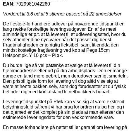
EAN:
7029981042260
Vurderet til
3.8
ud af 5 stjerner baseret på
22
anmeldelser
De fleste e-forhandlere udlover på nuværende tidspunkt en
lang række forskellige leveringsudgaver. En af de mest
almindelige er p.t. at få leveret til et udleveringssted, hvor du
selv afhenter dine nye varer når det passer dig bedst.
Fragtmuligheden er jo rigtig fleksibel, samt tit endda den
mindst kostelige fragtløsning ved køb af Pegs 15cm
Helsport pk. Ý 10 pcs – Pløk.
Du burde lige så vel påtænke at vælge at få leveret til din
hjemmeadresse eller ud på din arbejdsplads. Den er mange
gange en tand mere pebret, men derudover særligt smertefri.
Den prisbilligste form for levering vil dog altid vise sig at
være at hente pakken selv, som dog forudsætter at du fysisk
befinder dig med kort afstand til netbutikkens bopæl.
Leveringstidspunktet på Pløk kan vise sig at være ekstremt
betydningsfuld såfremt vi har brug for ordren nu og her, og i
det øjemed er det komplet på sin plads at man efterser den
estimerede leveringsdato for den vedkommende vare.
En masse forhandlere på nettet stiller garanti om levering på