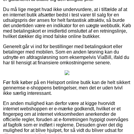
Du må lige meget hvad ikke undervurdere, at i tilfælde af at
en internet butik afsætter bedst i test varer til salg for en
udsalgspris der anses for helt fantastisk attraktiv, så burde
det undertiden være en indikator for en uægte webbutik. Køb
med betalingskort er imidlertid omsluttet af en retningslinje,
hvilket dækker dig imod falske online butikker.
Generelt går vi ind for bestillinger med betalingskort eller
betalinger med mobilen. Som en anden løsning kan du
udnytte en afdragsløsning som eksempelvis ViaBill, ifald du
har til hensigt at finansiere omkostningerne senere.
Før folk køber på en Helsport online butik kan de helt sikkert
gennemse e-shoppens betingelser, men det er uden tvivl
ikke særlig interessant.
En anden mulighed kan derfor være at kigge hvorvidt
internet webshoppen er e-mærke godkendt, hvilket er et
fingerpeg om at internet virksomheden anerkender de
officielle regler, foruden at e-forretningen hyppigt overvåges
af fagfolk som er indført i reglerne. Desuden giver det dig
mulighed for at blive hjulpet, for så vidt du bliver udsat for