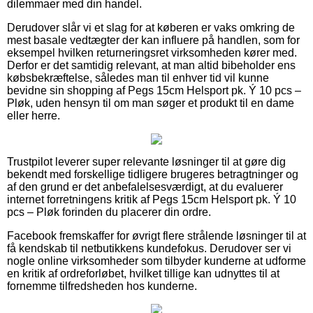
dilemmaer med din handel.
Derudover slår vi et slag for at køberen er vaks omkring de
mest basale vedtægter der kan influere på handlen, som for
eksempel hvilken returneringsret virksomheden kører med.
Derfor er det samtidig relevant, at man altid bibeholder ens
købsbekræftelse, således man til enhver tid vil kunne
bevidne sin shopping af Pegs 15cm Helsport pk. Ý 10 pcs –
Pløk, uden hensyn til om man søger et produkt til en dame
eller herre.
Trustpilot leverer super relevante løsninger til at gøre dig
bekendt med forskellige tidligere brugeres betragtninger og
af den grund er det anbefalelsesværdigt, at du evaluerer
internet forretningens kritik af Pegs 15cm Helsport pk. Ý 10
pcs – Pløk forinden du placerer din ordre.
Facebook fremskaffer for øvrigt flere strålende løsninger til at
få kendskab til netbutikkens kundefokus. Derudover ser vi
nogle online virksomheder som tilbyder kunderne at udforme
en kritik af ordreforløbet, hvilket tillige kan udnyttes til at
fornemme tilfredsheden hos kunderne.