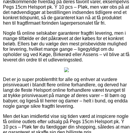
næstkommende hverdag på deres favorit varer, eksempelvis
Pegs 15cm Helsport pk. Ý 10 pcs – Pløk, men vær obs på at
det nødvendiggør at bestillingen indsendes tidligere end et
konkret tidspunkt, så de garanteret kan nå at få produktet
hen til fragtfirmaet forinden lagerpersonalet får fri.
Nogle få online selskaber garanterer fragtfri levering, men i
mange tilfælde er det påkrævet at der købes for et konkret
beløb. Ellers bør du vælge den mest prisbevidste mulighed
for levering, hvilket mange gange – ligegyldigt om du
opholder sig ved Køge, Birkerød eller Assens – vil blive at få
leveret din ordre til et udleveringssted.
Det er jo super problemfrit for alle og enhver at vurdere
prisniveauet i blandt flere online forhandlere, og derved har
langt de fleste Helsport online forhandlere været tvunget til
at trykke prisniveauet på mange af deres varer – til børn og
babyer, og ligeså til herrer og damer – helt i bund, og endda
nogle gange sikre fragtfri levering.
Men det kan imidlertid vise sig tiden værd at inspicere nogle
få online outlets efter udsalg på Pegs 15cm Helsport pk. Ý
10 pcs – Pløk før du færdiggør din shopping, således at man
er garanteret at skaffe sig den billigste pris.