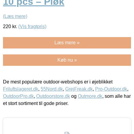
10 pcs – Pløk
(Læs mere)
220
kr.
(Vis fragtpris)
Læs mere »
Køb nu »
De mest populære outdoor-webshops er i øjeblikket
Friluftslageret.dk
,
55Nord.dk
,
GrejFreak.dk
,
Pro-Outdoor.dk
,
OutdoorPro.dk
,
Outdoorstore.dk
og
Outmore.dk
, som alle har
et stort sortiment til gode priser.