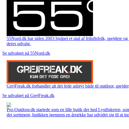
55Nord.dk har siden 2003 hjulpet et utal af friluftsfolk, spejdere 
deres udvalg.
Se udvalget på 55Nord.dk
GrejFreak.dk forhandler alt det fede udstyr både til outdoor, spejder, 
Se udvalget på GrejFreak.dk
Pro-Outdoor.dk startede som en lille butik der hed Lystfiskeren, so
det sortiment, butikken igennem en årrække har udvidet sig til at in