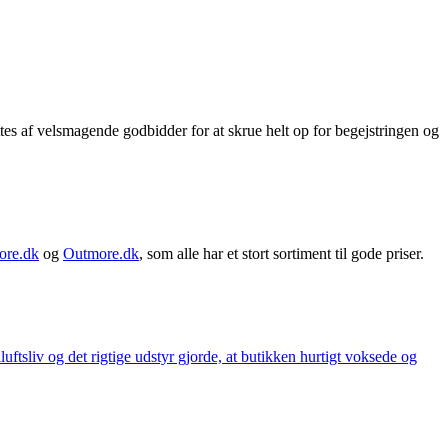
ttes af velsmagende godbidder for at skrue helt op for begejstringen og
ore.dk
og
Outmore.dk
, som alle har et stort sortiment til gode priser.
iluftsliv og det rigtige udstyr gjorde, at butikken hurtigt voksede og