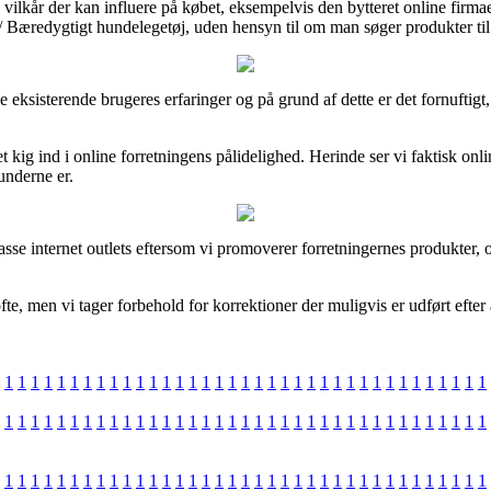
lkår der kan influere på købet, eksempelvis den bytteret online firmaet 
/ Bæredygtigt hundelegetøj, uden hensyn til om man søger produkter til 
ge eksisterende brugeres erfaringer og på grund af dette er det fornufti
kig ind i online forretningens pålidelighed. Herinde ser vi faktisk onl
underne er.
 internet outlets eftersom vi promoverer forretningernes produkter, og
te, men vi tager forbehold for korrektioner der muligvis er udført efter
1
1
1
1
1
1
1
1
1
1
1
1
1
1
1
1
1
1
1
1
1
1
1
1
1
1
1
1
1
1
1
1
1
1
1
1
1
1
1
1
1
1
1
1
1
1
1
1
1
1
1
1
1
1
1
1
1
1
1
1
1
1
1
1
1
1
1
1
1
1
1
1
1
1
1
1
1
1
1
1
1
1
1
1
1
1
1
1
1
1
1
1
1
1
1
1
1
1
1
1
1
1
1
1
1
1
1
1
1
1
1