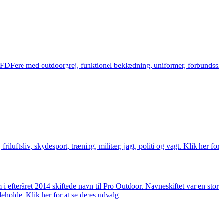
og FDFere med outdoorgrej, funktionel beklædning, uniformer, forbundsskj
friluftsliv, skydesport, træning, militær, jagt, politi og vagt. Klik her fo
m i efteråret 2014 skiftede navn til Pro Outdoor. Navneskiftet var en st
deholde. Klik her for at se deres udvalg.