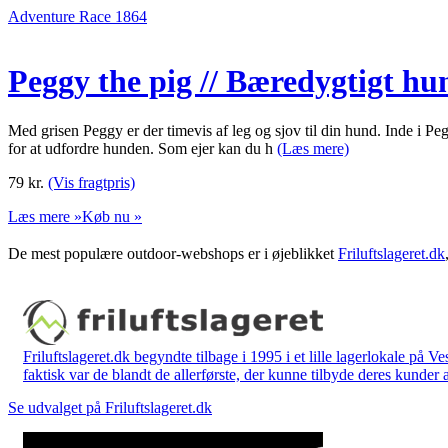
Adventure Race 1864
Peggy the pig // Bæredygtigt hu
Med grisen Peggy er der timevis af leg og sjov til din hund. Inde i Pe
for at udfordre hunden. Som ejer kan du h
(Læs mere)
79
kr.
(Vis fragtpris)
Læs mere »
Køb nu »
De mest populære outdoor-webshops er i øjeblikket
Friluftslageret.dk
Friluftslageret.dk begyndte tilbage i 1995 i et lille lagerlokale på V
faktisk var de blandt de allerførste, der kunne tilbyde deres kunder 
Se udvalget på Friluftslageret.dk