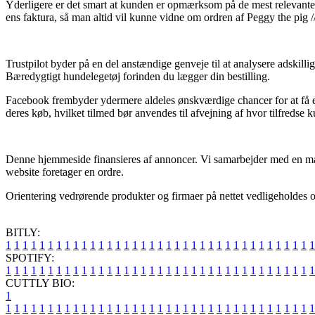
Yderligere er det smart at kunden er opmærksom på de mest relevante vi
ens faktura, så man altid vil kunne vidne om ordren af Peggy the pig /
Trustpilot byder på en del anstændige genveje til at analysere adskilli
Bæredygtigt hundelegetøj forinden du lægger din bestilling.
Facebook frembyder ydermere aldeles ønskværdige chancer for at få et 
deres køb, hvilket tilmed bør anvendes til afvejning af hvor tilfredse k
Denne hjemmeside finansieres af annoncer. Vi samarbejder med en masse
website foretager en ordre.
Orientering vedrørende produkter og firmaer på nettet vedligeholdes of
BITLY:
1
1
1
1
1
1
1
1
1
1
1
1
1
1
1
1
1
1
1
1
1
1
1
1
1
1
1
1
1
1
1
1
1
1
1
1
1
SPOTIFY:
1
1
1
1
1
1
1
1
1
1
1
1
1
1
1
1
1
1
1
1
1
1
1
1
1
1
1
1
1
1
1
1
1
1
1
1
1
CUTTLY BIO:
1
1
1
1
1
1
1
1
1
1
1
1
1
1
1
1
1
1
1
1
1
1
1
1
1
1
1
1
1
1
1
1
1
1
1
1
1
1