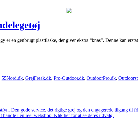
ndelegetøj
ggy er en genbrugt plastflaske, der giver ekstra “knas”. Denne kan ersta
,
55Nord.dk
,
GrejFreak.dk
,
Pro-Outdoor.dk
,
OutdoorPro.dk
,
Outdoorst
estfyn. Den gode service, det rigtige grej og den engagerede tilgang til fr
at handle i en reel webshop. Klik her for at se deres udvalg.