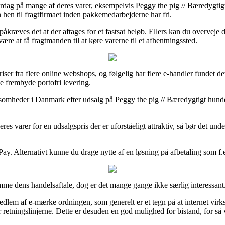
g på mange af deres varer, eksempelvis Peggy the pig // Bæredygtigt hun
en hen til fragtfirmaet inden pakkemedarbejderne har fri.
kræves det at der aftages for et fastsat beløb. Ellers kan du overveje d
re at få fragtmanden til at køre varerne til et afhentningssted.
priser fra flere online webshops, og følgelig har flere e-handler fundet 
e frembyde portofri levering.
rksomheder i Danmark efter udsalg på Peggy the pig // Bæredygtigt hundel
varer for en udsalgspris der er uforståeligt attraktiv, så bør det unde
ay. Alternativt kunne du drage nytte af en løsning på afbetaling som f.e
imme dens handelsaftale, dog er det mange gange ikke særlig interessant
dlem af e-mærke ordningen, som generelt er et tegn på at internet vir
 retningslinjerne. Dette er desuden en god mulighed for bistand, for så