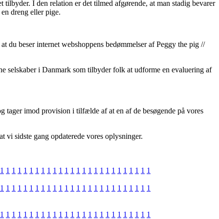
tilbyder. I den relation er det tilmed afgørende, at man stadig bevarer
en dreng eller pige.
gt, at du beser internet webshoppens bedømmelser af Peggy the pig //
ine selskaber i Danmark som tilbyder folk at udforme en evaluering af
 tager imod provision i tilfælde af at en af de besøgende på vores
 at vi sidste gang opdaterede vores oplysninger.
1
1
1
1
1
1
1
1
1
1
1
1
1
1
1
1
1
1
1
1
1
1
1
1
1
1
1
1
1
1
1
1
1
1
1
1
1
1
1
1
1
1
1
1
1
1
1
1
1
1
1
1
1
1
1
1
1
1
1
1
1
1
1
1
1
1
1
1
1
1
1
1
1
1
1
1
1
1