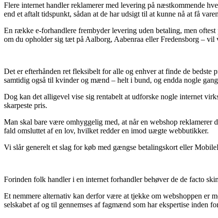
Flere internet handler reklamerer med levering på næstkommende hverda
end et aftalt tidspunkt, sådan at de har udsigt til at kunne nå at få var
En række e-forhandlere frembyder levering uden betaling, men oftest på
om du opholder sig tæt på Aalborg, Aabenraa eller Fredensborg – vil væ
Det er efterhånden ret fleksibelt for alle og enhver at finde de bedste 
samtidig også til kvinder og mænd – helt i bund, og endda nogle gang
Dog kan det alligevel vise sig rentabelt at udforske nogle internet vi
skarpeste pris.
Man skal bare være omhyggelig med, at når en webshop reklamerer deres 
fald omsluttet af en lov, hvilket redder en imod uægte webbutikker.
Vi slår generelt et slag for køb med gængse betalingskort eller MobileP
Forinden folk handler i en internet forhandler behøver de de facto sk
Et nemmere alternativ kan derfor være at tjekke om webshoppen er me
selskabet af og til gennemses af fagmænd som har ekspertise inden for