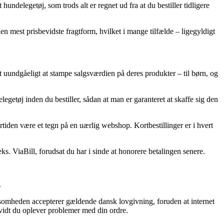
delegetøj, som trods alt er regnet ud fra at du bestiller tidligere
en mest prisbevidste fragtform, hvilket i mange tilfælde – ligegyldigt
det uundgåeligt at stampe salgsværdien på deres produkter – til børn, og
egetøj inden du bestiller, sådan at man er garanteret at skaffe sig den
rtiden være et tegn på en uærlig webshop. Kortbestillinger er i hvert
ks. ViaBill, forudsat du har i sinde at honorere betalingen senere.
.
ksomheden accepterer gældende dansk lovgivning, foruden at internet
 vidt du oplever problemer med din ordre.