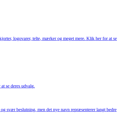
orter, logovarer, telte, mærker og meget mere. Klik her for at se
r at se deres udvalg.
or og svær beslutning, men det nye navn repræsenterer langt bedre