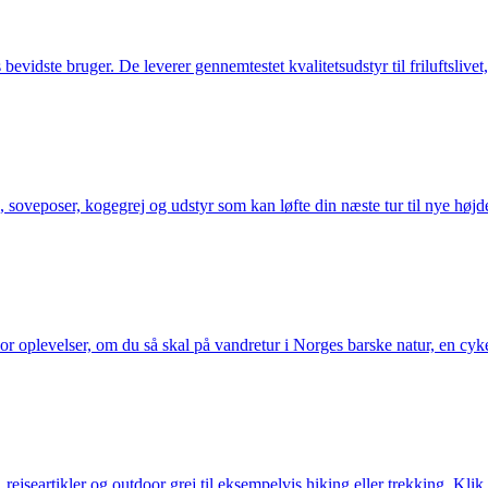
idste bruger. De leverer gennemtestet kvalitetsudstyr til friluftslivet, 
 soveposer, kogegrej og udstyr som kan løfte din næste tur til nye højde
or oplevelser, om du så skal på vandretur i Norges barske natur, en cy
jseartikler og outdoor grej til eksempelvis hiking eller trekking. Klik 