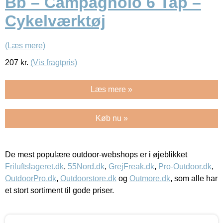
Bb – Campagnolo 6 Tap –
Cykelværktøj
(Læs mere)
207
kr.
(Vis fragtpris)
Læs mere »
Køb nu »
De mest populære outdoor-webshops er i øjeblikket
Friluftslageret.dk
,
55Nord.dk
,
GrejFreak.dk
,
Pro-Outdoor.dk
,
OutdoorPro.dk
,
Outdoorstore.dk
og
Outmore.dk
, som alle har
et stort sortiment til gode priser.