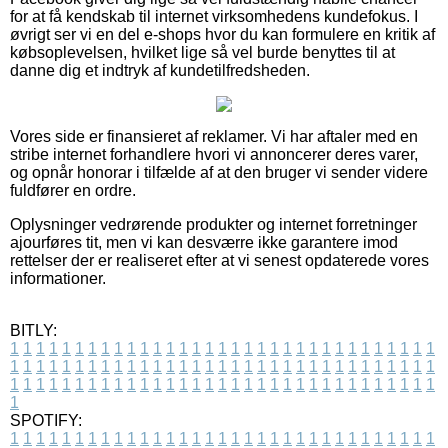
for at få kendskab til internet virksomhedens kundefokus. I
øvrigt ser vi en del e-shops hvor du kan formulere en kritik af
købsoplevelsen, hvilket lige så vel burde benyttes til at
danne dig et indtryk af kundetilfredsheden.
Vores side er finansieret af reklamer. Vi har aftaler med en
stribe internet forhandlere hvori vi annoncerer deres varer,
og opnår honorar i tilfælde af at den bruger vi sender videre
fuldfører en ordre.
Oplysninger vedrørende produkter og internet forretninger
ajourføres tit, men vi kan desværre ikke garantere imod
rettelser der er realiseret efter at vi senest opdaterede vores
informationer.
BITLY:
1
1
1
1
1
1
1
1
1
1
1
1
1
1
1
1
1
1
1
1
1
1
1
1
1
1
1
1
1
1
1
1
1
1
1
1
1
1
1
1
1
1
1
1
1
1
1
1
1
1
1
1
1
1
1
1
1
1
1
1
1
1
1
1
1
1
1
1
1
1
1
1
1
1
1
1
1
1
1
1
1
1
1
1
1
1
1
1
1
1
1
1
1
1
1
1
1
1
1
1
SPOTIFY:
1
1
1
1
1
1
1
1
1
1
1
1
1
1
1
1
1
1
1
1
1
1
1
1
1
1
1
1
1
1
1
1
1