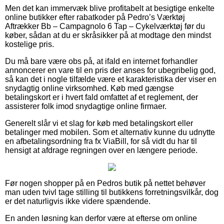
Men det kan immervæk blive profitabelt at besigtige enkelte
online butikker efter rabatkoder på Pedro’s Værktøj
Aftrækker Bb – Campagnolo 6 Tap – Cykelværktøj før du
køber, sådan at du er skråsikker på at modtage den mindst
kostelige pris.
Du må bare være obs på, at ifald en internet forhandler
annoncerer en vare til en pris der anses for ubegribelig god,
så kan det i nogle tilfælde være et karakteristika der viser en
snydagtig online virksomhed. Køb med gængse
betalingskort er i hvert fald omfattet af et reglement, der
assisterer folk imod snydagtige online firmaer.
Generelt slår vi et slag for køb med betalingskort eller
betalinger med mobilen. Som et alternativ kunne du udnytte
en afbetalingsordning fra fx ViaBill, for så vidt du har til
hensigt at afdrage regningen over en længere periode.
Før nogen shopper på en Pedros butik på nettet behøver
man uden tvivl tage stilling til butikkens forretningsvilkår, dog
er det naturligvis ikke videre spændende.
En anden løsning kan derfor være at efterse om online