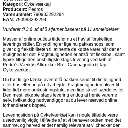
Kategori:
Cykelværktøj
Producent:
Pedros
Varenummer:
790983292294
EAN:
790983292294
Vurderet til
3.6
ud af 5 stjerner baseret på
11
anmeldelser
Masser af online outlets tildeler nu et hav af forskellige
leveringsmidler. En yndling er lige nu pakkeshops, som
giver dig fleksibiliteten til at hente de købte varer når der er
mulighed for det. Fragtmuligheden er altså ret fleksibel, samt
typisk tillige den prisbilligste slags levering ved køb af
Pedro’s Værktøj Aftrækker Bb – Campagnolo 6 Tap –
Cykelværktøj.
Du bør tillige tænke over at få pakken sendt til din lejlighed
eller hus eller ud på dit arbejde. Fragtmuligheden bliver til
tider lidt mere omkostningsfuld, men lige så vel særdeles let.
Den mest letkøbte slags levering er dog at hente varerne
selv, hvilket dog nødvendiggør at du lever nærved online
forhandlerens bopæl.
Leveringstiden på Cykelværktøj kan i nogle tilfælde være
usædvanlig vigtig i tilfælde af at vi behøver ordren med det
samme, og herved er det nemlig relevant at vi checker den