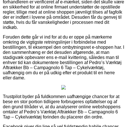
forhandleren er verificeret af e-mærket, siden det skulle være
en sikkerhed for at online firmaet understøtter de opstillede
regler, tillige med at online shoppen jævnligt tilses af fagfolk
der er indført i lovene på området. Desuden får du genvej til
støtte, hvis du får vanskeligheder i processen med dit
indkøb.
Foruden dette går vi ind for at du er oppe på mærkerne
omkring de vigtigste retningslinjer i forbindelse med
bestillingen, til eksempel den ombytningsret e-shoppen har. I
den sammenhæng er det desuden afgørende, at man
stadigvæk opbevarer ens e-mail kvittering, således man til
enhver tid kan dokumentere bestillingen af Pedro’s Værktøj
Aftrækker Bb – Campagnolo 6 Tap – Cykelværktøj,
uafhængig om du er på udkig efter et produkt til en herre
eller dame.
Trustpilot byder på fuldkommen uafhængige chancer for at
bese en stor portion tidligere forbrugeres opfattelser og af
den grund tilråder vi, at du analyserer online webshoppens
omtaler af Pedro’s Værktøj Aftrækker Bb – Campagnolo 6
Tap – Cykelværktøj forinden du placerer din ordre.
Facebook giver dig lige så vel fuldstændig habile chancer