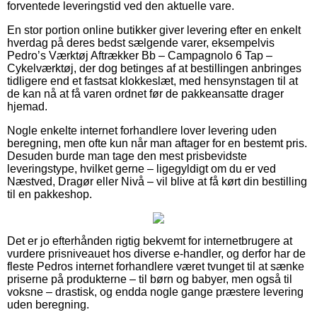
forventede leveringstid ved den aktuelle vare.
En stor portion online butikker giver levering efter en enkelt
hverdag på deres bedst sælgende varer, eksempelvis
Pedro’s Værktøj Aftrækker Bb – Campagnolo 6 Tap –
Cykelværktøj, der dog betinges af at bestillingen anbringes
tidligere end et fastsat klokkeslæt, med hensynstagen til at
de kan nå at få varen ordnet før de pakkeansatte drager
hjemad.
Nogle enkelte internet forhandlere lover levering uden
beregning, men ofte kun når man aftager for en bestemt pris.
Desuden burde man tage den mest prisbevidste
leveringstype, hvilket gerne – ligegyldigt om du er ved
Næstved, Dragør eller Nivå – vil blive at få kørt din bestilling
til en pakkeshop.
Det er jo efterhånden rigtig bekvemt for internetbrugere at
vurdere prisniveauet hos diverse e-handler, og derfor har de
fleste Pedros internet forhandlere været tvunget til at sænke
priserne på produkterne – til børn og babyer, men også til
voksne – drastisk, og endda nogle gange præstere levering
uden beregning.