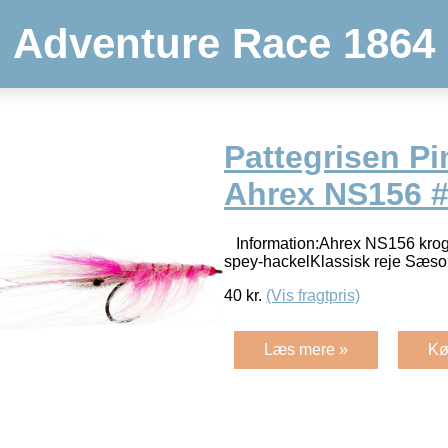
Adventure Race 1864
Pattegrisen Pi
Ahrex NS156 
Information:Ahrex NS156 krog
spey-hackelKlassisk reje Sæso
40
kr.
(Vis fragtpris)
Læs mere »
Kø