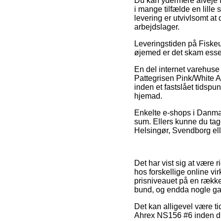
Du kan ydermere afveje for
i mange tilfælde en lill
levering er utvivlsomt at
arbejdslager.
Leveringstiden på Fiskeu
øjemed er det skam esse
En del internet varehuse
Pattegrisen Pink/White A
inden et fastslået tidsp
hjemad.
Enkelte e-shops i Danmark
sum. Ellers kunne du tag
Helsingør, Svendborg eller
Det har vist sig at være 
hos forskellige online vir
prisniveauet på en række 
bund, og endda nogle gan
Det kan alligevel være ti
Ahrex NS156 #6 inden du k