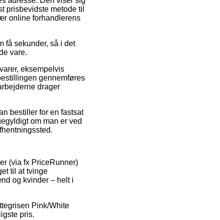
des adresse. Den viser sig
t prisbevidste metode til
nær online forhandlerens
 få sekunder, så i det
de vare.
 varer, eksempelvis
bestillingen gennemføres
darbejderne drager
n bestiller for en fastsat
igegyldigt om man er ved
 afhentningssted.
er (via fx PriceRunner)
t til at tvinge
nd og kvinder – helt i
attegrisen Pink/White
igste pris.