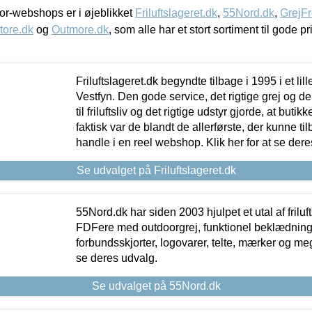
r-webshops er i øjeblikket
Friluftslageret.dk
,
55Nord.dk
,
GrejFr
tore.dk
og
Outmore.dk
, som alle har et stort sortiment til gode pr
Friluftslageret.dk begyndte tilbage i 1995 i et lil
Vestfyn. Den gode service, det rigtige grej og 
til friluftsliv og det rigtige udstyr gjorde, at buti
faktisk var de blandt de allerførste, der kunne ti
handle i en reel webshop. Klik her for at se dere
Se udvalget på Friluftslageret.dk
55Nord.dk har siden 2003 hjulpet et utal af friluf
FDFere med outdoorgrej, funktionel beklædning,
forbundsskjorter, logovarer, telte, mærker og meg
se deres udvalg.
Se udvalget på 55Nord.dk