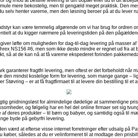
 og imod at bestille levering til din bopæl eller ud til dit arbej
e smule mere bekostelig, men til gengæld meget praktisk. Den mes
 du selv henter varerne, men den løsning beroer på at du lever 
dstyr kan være temmelig afgørende om vi har brug for ordren om
ntielt at du kigger nærmere på leveringstiden på den pågælden
 giver løfte om muligheden for dag-til-dag levering på masser af
hrex NS156 #6, men som ikke desto mindre er regnet ud fra at 
unkt, så at de kan nå at få varerne ekspederet forinden pakkeme
 garanterer fragtfri levering, men oftest er det forbeholdt når ma
e den mindst kostelige form for levering, som mange gange – l
 Støvring – er at få fragtfirmaet til at levere din bestilling til et
rigtig gnidningsløst for almindelige dødelige at sammenligne pris
ksomheder, og følgelig har en hel del online firmaer set sig tvunge
af deres produkter – til børn og babyer, og samtidig også til mæ
ge byde på gebyrfri levering.
den værd at efterse visse internet forretninger efter udsalg på P
øber, således at du er velinformeret til at modtage den prisbill