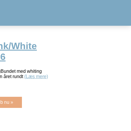
nk/White
#6
Bundet med whiting
n året rundt
(Læs mere)
b nu »