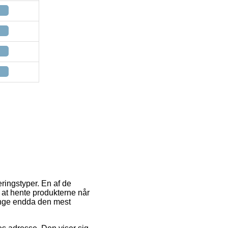
ringstyper. En af de
 at hente produkterne når
ange endda den mest