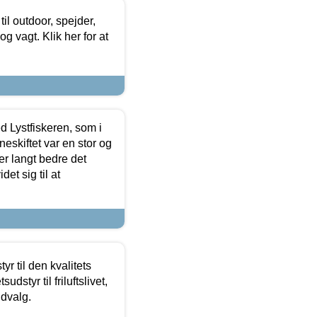
il outdoor, spejder,
 og vagt. Klik her for at
d Lystfiskeren, som i
neskiftet var en stor og
r langt bedre det
et sig til at
r til den kvalitets
dstyr til friluftslivet,
udvalg.