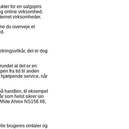
kter for en salgspris
tig online virksomhed.
internet virksomheder.
nne du overveje et
id.
tningsvilkår, det er dog
rundet at det er en
en fra tid til anden
l hjælpende service, når
på handlen, til eksempel
r som helst sikrer sin
k/White Ahrex NS156 #6,
elle brugeres omtaler og