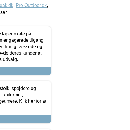
eak.dk
,
Pro-Outdoor.dk
,
iser.
le lagerlokale på
den engagerede tilgang
kken hurtigt voksede og
lbyde deres kunder at
s udvalg.
tsfolk, spejdere og
 uniformer,
et mere. Klik her for at