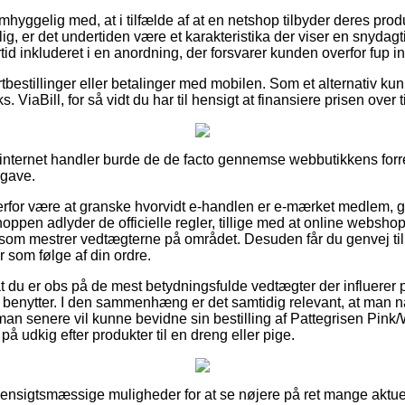
yggelig med, at i tilfælde af at en netshop tilbyder deres produ
lig, er det undertiden være et karakteristika der viser en snydag
ertid inkluderet i en anordning, der forsvarer kunden overfor fup 
ortbestillinger eller betalinger med mobilen. Som et alternativ ku
. ViaBill, for så vidt du har til hensigt at finansiere prisen over t
 internet handler burde de de facto gennemse webbutikkens forre
pgave.
derfor være at granske hvorvidt e-handlen er e-mærket medlem, g
oppen adlyder de officielle regler, tillige med at online webshopp
r som mestrer vedtægterne på området. Desuden får du genvej ti
som følge af din ordre.
at du er obs på de mest betydningsfulde vedtægter der influerer 
 benytter. I den sammenhæng er det samtidig relevant, at man nå
 man senere vil kunne bevidne sin bestilling af Pattegrisen Pin
på udkig efter produkter til en dreng eller pige.
as hensigtsmæssige muligheder for at se nøjere på ret mange aktu