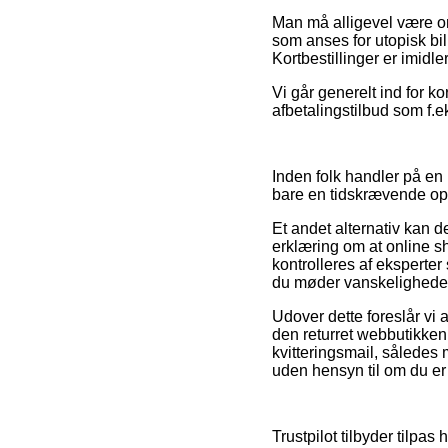
Man må alligevel være omh
som anses for utopisk bil
Kortbestillinger er imidl
Vi går generelt ind for k
afbetalingstilbud som f.eks
Inden folk handler på en
bare en tidskrævende o
Et andet alternativ kan 
erklæring om at online sh
kontrolleres af eksperte
du møder vanskeligheder 
Udover dette foreslår vi 
den returret webbutikken
kvitteringsmail, således
uden hensyn til om du er 
Trustpilot tilbyder tilp