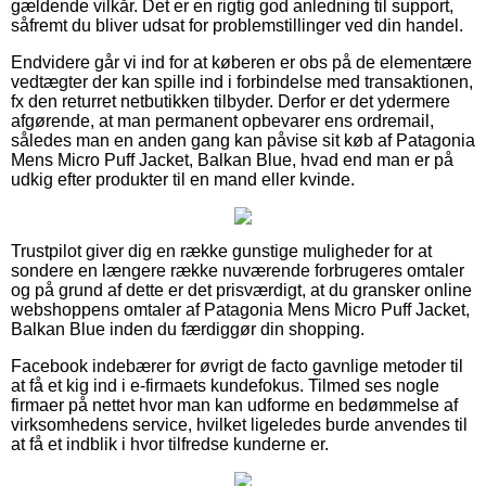
gældende vilkår. Det er en rigtig god anledning til support,
såfremt du bliver udsat for problemstillinger ved din handel.
Endvidere går vi ind for at køberen er obs på de elementære
vedtægter der kan spille ind i forbindelse med transaktionen,
fx den returret netbutikken tilbyder. Derfor er det ydermere
afgørende, at man permanent opbevarer ens ordremail,
således man en anden gang kan påvise sit køb af Patagonia
Mens Micro Puff Jacket, Balkan Blue, hvad end man er på
udkig efter produkter til en mand eller kvinde.
Trustpilot giver dig en række gunstige muligheder for at
sondere en længere række nuværende forbrugeres omtaler
og på grund af dette er det prisværdigt, at du gransker online
webshoppens omtaler af Patagonia Mens Micro Puff Jacket,
Balkan Blue inden du færdiggør din shopping.
Facebook indebærer for øvrigt de facto gavnlige metoder til
at få et kig ind i e-firmaets kundefokus. Tilmed ses nogle
firmaer på nettet hvor man kan udforme en bedømmelse af
virksomhedens service, hvilket ligeledes burde anvendes til
at få et indblik i hvor tilfredse kunderne er.