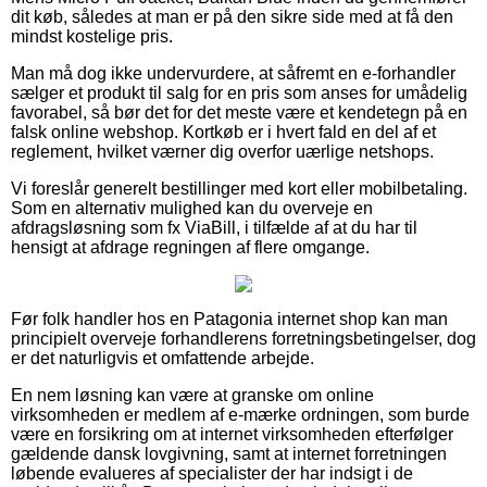
dit køb, således at man er på den sikre side med at få den
mindst kostelige pris.
Man må dog ikke undervurdere, at såfremt en e-forhandler
sælger et produkt til salg for en pris som anses for umådelig
favorabel, så bør det for det meste være et kendetegn på en
falsk online webshop. Kortkøb er i hvert fald en del af et
reglement, hvilket værner dig overfor uærlige netshops.
Vi foreslår generelt bestillinger med kort eller mobilbetaling.
Som en alternativ mulighed kan du overveje en
afdragsløsning som fx ViaBill, i tilfælde af at du har til
hensigt at afdrage regningen af flere omgange.
Før folk handler hos en Patagonia internet shop kan man
principielt overveje forhandlerens forretningsbetingelser, dog
er det naturligvis et omfattende arbejde.
En nem løsning kan være at granske om online
virksomheden er medlem af e-mærke ordningen, som burde
være en forsikring om at internet virksomheden efterfølger
gældende dansk lovgivning, samt at internet forretningen
løbende evalueres af specialister der har indsigt i de