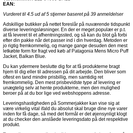
EAN:
Vurderet til
4.5
ud af 5 stjerner baseret på
39
anmeldelser
Adskillige butikker på nettet foreslår på nuværende tidspunkt
diverse leveringsløsninger. En der er meget populær er p.t.
at få leveret til et afhentningssted, og så kan du blot gå forbi
efter din pakke når det passer ind i din hverdag. Metoden er
jo rigtig fremkommelig, og mange gange desuden den mest
letkøbte form for fragt ved køb af Patagonia Mens Micro Puff
Jacket, Balkan Blue.
Du kan ydermere beslutte dig for at få produkterne bragt
hjem til dig eller til adressen på dit arbejde. Den bliver som
oftest en tand mindre prisbillig, men samtidig ret
fremkommelig. Den mest prisbevidste type af levering er
unægtelig selv at hente produkterne, men den mulighed
beroer på at du bor lige ved webshoppens adresse.
Leveringshastigheden på Sommerjakker kan vise sig at
være virkelig vital ifald du absolut skal bruge dine nye varer
inden for få dage, så med det formål er det øjensynligt klogt
at du checker den anslåede leveringsdato på det respektive
produkt.