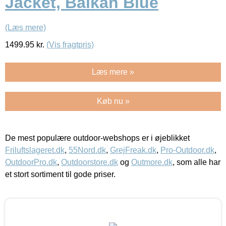
Jacket, Balkan Blue
(Læs mere)
1499.95
kr.
(Vis fragtpris)
Læs mere »
Køb nu »
De mest populære outdoor-webshops er i øjeblikket
Friluftslageret.dk
,
55Nord.dk
,
GrejFreak.dk
,
Pro-Outdoor.dk
,
OutdoorPro.dk
,
Outdoorstore.dk
og
Outmore.dk
, som alle har
et stort sortiment til gode priser.