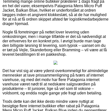
Temmelig mange online butikker præsterer 1 dags fragt på
en hel del varer, eksempelvis Patagonia Mens Micro Puff
Jacket, Balkan Blue, hvilket er underforstået at ordren
lægges inden et angivent klokkeslæt, så at de har mulighed
for at nå at få ordren skippet afsted før logistikmedarbejderne
drager hjemad.
Nogle få forretninger på nettet lover levering uden
omkostninger, men i mange tilfælde er det så nødvendigt at
der erhverves for en konkret pris. I øvrigt burde man tage
den billigste løsning til levering, som typisk – uanset om du
er tæt på Vejle, Skanderborg eller Bramming – vil være at få
leveret bestillingen til en pakkeshop.
Det har vist sig at være yderst overkommeligt for almindelige
mennesker at lave prissammenligning på tværs af internet
varehuse, og med det motiv har flere Patagonia internet
varehuse været nødt til at nedskære salgsværdien på
produkterne – til juniorer, lige så vel som til voksne –
voldsomt, og endda nogle gange yde fragt uden betaling.
Trods dette kan det ikke desto mindre være nyttigt at
besigtige flere internet butikker efter rabat på Patagonia
Mens Micro Puff Jacket, Balkan Blue inden du gennemfører