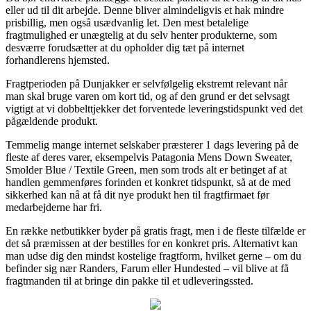
eller ud til dit arbejde. Denne bliver almindeligvis et hak mindre
prisbillig, men også usædvanlig let. Den mest betalelige
fragtmulighed er unægtelig at du selv henter produkterne, som
desværre forudsætter at du opholder dig tæt på internet
forhandlerens hjemsted.
Fragtperioden på Dunjakker er selvfølgelig ekstremt relevant når
man skal bruge varen om kort tid, og af den grund er det selvsagt
vigtigt at vi dobbelttjekker det forventede leveringstidspunkt ved det
pågældende produkt.
Temmelig mange internet selskaber præsterer 1 dags levering på de
fleste af deres varer, eksempelvis Patagonia Mens Down Sweater,
Smolder Blue / Textile Green, men som trods alt er betinget af at
handlen gemmenføres forinden et konkret tidspunkt, så at de med
sikkerhed kan nå at få dit nye produkt hen til fragtfirmaet før
medarbejderne har fri.
En række netbutikker byder på gratis fragt, men i de fleste tilfælde er
det så præmissen at der bestilles for en konkret pris. Alternativt kan
man udse dig den mindst kostelige fragtform, hvilket gerne – om du
befinder sig nær Randers, Farum eller Hundested – vil blive at få
fragtmanden til at bringe din pakke til et udleveringssted.