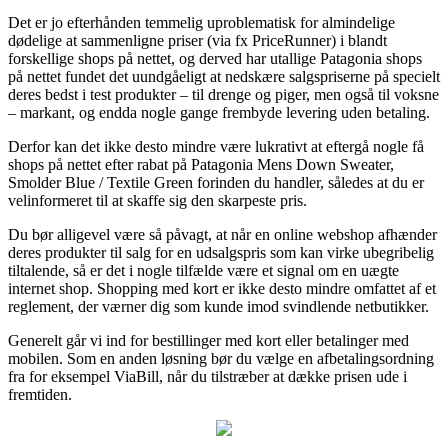
Det er jo efterhånden temmelig uproblematisk for almindelige
dødelige at sammenligne priser (via fx PriceRunner) i blandt
forskellige shops på nettet, og derved har utallige Patagonia shops
på nettet fundet det uundgåeligt at nedskære salgspriserne på specielt
deres bedst i test produkter – til drenge og piger, men også til voksne
– markant, og endda nogle gange frembyde levering uden betaling.
Derfor kan det ikke desto mindre være lukrativt at eftergå nogle få
shops på nettet efter rabat på Patagonia Mens Down Sweater,
Smolder Blue / Textile Green forinden du handler, således at du er
velinformeret til at skaffe sig den skarpeste pris.
Du bør alligevel være så påvagt, at når en online webshop afhænder
deres produkter til salg for en udsalgspris som kan virke ubegribelig
tiltalende, så er det i nogle tilfælde være et signal om en uægte
internet shop. Shopping med kort er ikke desto mindre omfattet af et
reglement, der værner dig som kunde imod svindlende netbutikker.
Generelt går vi ind for bestillinger med kort eller betalinger med
mobilen. Som en anden løsning bør du vælge en afbetalingsordning
fra for eksempel ViaBill, når du tilstræber at dække prisen ude i
fremtiden.