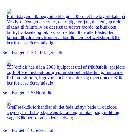
Friluftslageret.dk begyndte tilbage i 1995 i et lille lagerlokale på
Vestfyn. Den gode service, det rigtige grej og den engagerede
tilgang til friluftsliv og det rigtige udstyr gjorde, at butikken
hurtigt voksede og faktisk var de blandt de allerførste, der
kunne tilbyde deres kunder at handle i en reel webshop. Klik
her for at se deres udvalg.
Se udvalget på Friluftslageret.dk
55Nord.dk har siden 2003 hjulpet et utal af friluftsfolk, spejdere
og FDFere med outdoorgrej, funktionel beklædning, uniformer,
forbundsskjorter, logovarer, telte, mærker og meget mere. Klik
her for at se deres udvalg.
Se udvalget på 55Nord.dk
GrejFreak.dk forhandler alt det fede udstyr både til outdoor,
spejder, friluftsliv, skydesport, træning, militær, jagt, politi og
vagt. Klik her for at se deres udvalg.
Se udvalget på GrejFreak.dk