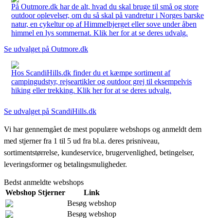
På Outmore.dk har de alt, hvad du skal bruge til små og store
outdoor oplevelser, om du så skal på vandretur i Norges barske
natur, en cykeltur op af Himmelbjerget eller sove under åben
himmel en lys sommernat. Klik her for at se deres udvalg.
Se udvalget på Outmore.dk
Hos ScandiHills.dk finder du et kæmpe sortiment af
campingudstyr, rejseartikler og outdoor grej til eksempelvis
hiking eller trekking. Klik her for at se deres udvalg.
Se udvalget på ScandiHills.dk
Vi har gennemgået de mest populære webshops og anmeldt dem
med stjerner fra 1 til 5 ud fra bl.a. deres prisniveau,
sortimentstørrelse, kundeservice, brugervenlighed, betingelser,
leveringsformer og betalingsmuligheder.
Bedst anmeldte webshops
Webshop
Stjerner
Link
Besøg webshop
Besøg webshop