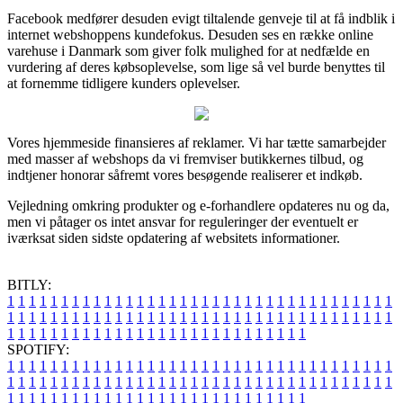
Facebook medfører desuden evigt tiltalende genveje til at få indblik i
internet webshoppens kundefokus. Desuden ses en række online
varehuse i Danmark som giver folk mulighed for at nedfælde en
vurdering af deres købsoplevelse, som lige så vel burde benyttes til
at fornemme tidligere kunders oplevelser.
Vores hjemmeside finansieres af reklamer. Vi har tætte samarbejder
med masser af webshops da vi fremviser butikkernes tilbud, og
indtjener honorar såfremt vores besøgende realiserer et indkøb.
Vejledning omkring produkter og e-forhandlere opdateres nu og da,
men vi påtager os intet ansvar for reguleringer der eventuelt er
iværksat siden sidste opdatering af websitets informationer.
BITLY:
1
1
1
1
1
1
1
1
1
1
1
1
1
1
1
1
1
1
1
1
1
1
1
1
1
1
1
1
1
1
1
1
1
1
1
1
1
1
1
1
1
1
1
1
1
1
1
1
1
1
1
1
1
1
1
1
1
1
1
1
1
1
1
1
1
1
1
1
1
1
1
1
1
1
1
1
1
1
1
1
1
1
1
1
1
1
1
1
1
1
1
1
1
1
1
1
1
1
1
1
SPOTIFY:
1
1
1
1
1
1
1
1
1
1
1
1
1
1
1
1
1
1
1
1
1
1
1
1
1
1
1
1
1
1
1
1
1
1
1
1
1
1
1
1
1
1
1
1
1
1
1
1
1
1
1
1
1
1
1
1
1
1
1
1
1
1
1
1
1
1
1
1
1
1
1
1
1
1
1
1
1
1
1
1
1
1
1
1
1
1
1
1
1
1
1
1
1
1
1
1
1
1
1
1