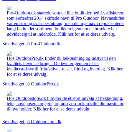
Pro-Outdoor.dk startede som en lille butik der hed Lystfiskeren,
som i efteråret 2014 skiftede navn til Pro Outdoor. Navneskiftet
var en stor og svær beslutning, men det nye navn repræsenterer
langt bedre det sortiment, butikken igennem en årrække har
udvidet sig til at indeholde. Klik her for at se deres udvalg.
Se udvalget på Pro-Outdoor.dk
Hos OutdoorPro.dk finder du beklædning og udstyr til den
kvalitets bevidste bruger. De leverer gennemtestet
kvalitetsudstyr til friluftslivet, rejser, fritid og hverdag. Klik her
for at se deres udvalg.
Se udvalget på OutdoorPro.dk
Hos Outdoorstore.dk tilbyder de et stort udvalg af beklædning,
telte, soveposer, kogegrej og udstyr som kan løfte din næste tur
til nye højder. Klik her for at se deres udvalg.
Se udvalget på Outdoorstore.dk