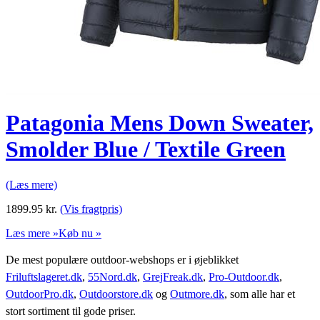
Patagonia Mens Down Sweater,
Smolder Blue / Textile Green
(Læs mere)
1899.95
kr.
(Vis fragtpris)
Læs mere »
Køb nu »
De mest populære outdoor-webshops er i øjeblikket
Friluftslageret.dk
,
55Nord.dk
,
GrejFreak.dk
,
Pro-Outdoor.dk
,
OutdoorPro.dk
,
Outdoorstore.dk
og
Outmore.dk
, som alle har et
stort sortiment til gode priser.