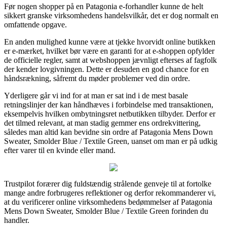
Før nogen shopper på en Patagonia e-forhandler kunne de helt
sikkert granske virksomhedens handelsvilkår, det er dog normalt en
omfattende opgave.
En anden mulighed kunne være at tjekke hvorvidt online butikken
er e-mærket, hvilket bør være en garanti for at e-shoppen opfylder
de officielle regler, samt at webshoppen jævnligt efterses af fagfolk
der kender lovgivningen. Dette er desuden en god chance for en
håndsrækning, såfremt du møder problemer ved din ordre.
Yderligere går vi ind for at man er sat ind i de mest basale
retningslinjer der kan håndhæves i forbindelse med transaktionen,
eksempelvis hvilken ombytningsret netbutikken tilbyder. Derfor er
det tilmed relevant, at man stadig gemmer ens ordrekvittering,
således man altid kan bevidne sin ordre af Patagonia Mens Down
Sweater, Smolder Blue / Textile Green, uanset om man er på udkig
efter varer til en kvinde eller mand.
Trustpilot forærer dig fuldstændig strålende genveje til at fortolke
mange andre forbrugeres reflektioner og derfor rekommanderer vi,
at du verificerer online virksomhedens bedømmelser af Patagonia
Mens Down Sweater, Smolder Blue / Textile Green forinden du
handler.