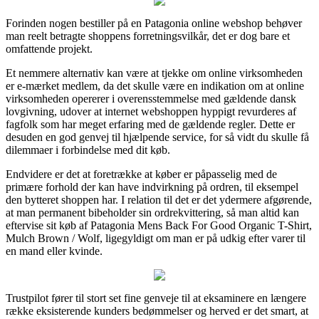
Forinden nogen bestiller på en Patagonia online webshop behøver
man reelt betragte shoppens forretningsvilkår, det er dog bare et
omfattende projekt.
Et nemmere alternativ kan være at tjekke om online virksomheden
er e-mærket medlem, da det skulle være en indikation om at online
virksomheden opererer i overensstemmelse med gældende dansk
lovgivning, udover at internet webshoppen hyppigt revurderes af
fagfolk som har meget erfaring med de gældende regler. Dette er
desuden en god genvej til hjælpende service, for så vidt du skulle få
dilemmaer i forbindelse med dit køb.
Endvidere er det at foretrække at køber er påpasselig med de
primære forhold der kan have indvirkning på ordren, til eksempel
den bytteret shoppen har. I relation til det er det ydermere afgørende,
at man permanent bibeholder sin ordrekvittering, så man altid kan
eftervise sit køb af Patagonia Mens Back For Good Organic T-Shirt,
Mulch Brown / Wolf, ligegyldigt om man er på udkig efter varer til
en mand eller kvinde.
Trustpilot fører til stort set fine genveje til at eksaminere en længere
række eksisterende kunders bedømmelser og herved er det smart, at