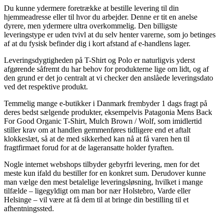
Du kunne ydermere foretrække at bestille levering til din
hjemmeadresse eller til hvor du arbejder. Denne er tit en anelse
dyrere, men ydermere ultra overkommelig. Den billigste
leveringstype er uden tvivl at du selv henter varerne, som jo betinges
af at du fysisk befinder dig i kort afstand af e-handlens lager.
Leveringsdygtigheden på T-Shirt og Polo er naturligvis yderst
afgørende såfremt du har behov for produkterne lige om lidt, og af
den grund er det jo centralt at vi checker den anslåede leveringsdato
ved det respektive produkt.
Temmelig mange e-butikker i Danmark frembyder 1 dags fragt på
deres bedst sælgende produkter, eksempelvis Patagonia Mens Back
For Good Organic T-Shirt, Mulch Brown / Wolf, som imidlertid
stiller krav om at handlen gemmenføres tidligere end et aftalt
klokkeslæt, så at de med sikkerhed kan nå at få varen hen til
fragtfirmaet forud for at de lageransatte holder fyraften.
Nogle internet webshops tilbyder gebyrfri levering, men for det
meste kun ifald du bestiller for en konkret sum. Derudover kunne
man vælge den mest betalelige leveringsløsning, hvilket i mange
tilfælde – ligegyldigt om man bor nær Holstebro, Varde eller
Helsinge – vil være at få dem til at bringe din bestilling til et
afhentningssted.