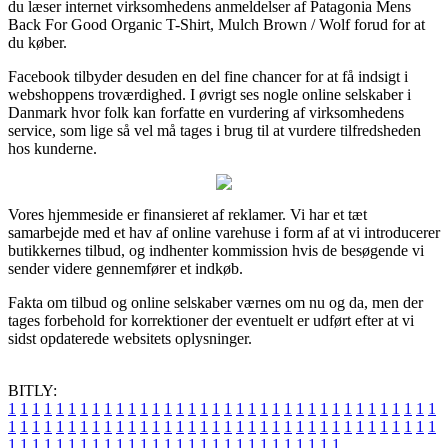
du læser internet virksomhedens anmeldelser af Patagonia Mens
Back For Good Organic T-Shirt, Mulch Brown / Wolf forud for at
du køber.
Facebook tilbyder desuden en del fine chancer for at få indsigt i
webshoppens troværdighed. I øvrigt ses nogle online selskaber i
Danmark hvor folk kan forfatte en vurdering af virksomhedens
service, som lige så vel må tages i brug til at vurdere tilfredsheden
hos kunderne.
Vores hjemmeside er finansieret af reklamer. Vi har et tæt
samarbejde med et hav af online varehuse i form af at vi introducerer
butikkernes tilbud, og indhenter kommission hvis de besøgende vi
sender videre gennemfører et indkøb.
Fakta om tilbud og online selskaber værnes om nu og da, men der
tages forbehold for korrektioner der eventuelt er udført efter at vi
sidst opdaterede websitets oplysninger.
BITLY:
1
1
1
1
1
1
1
1
1
1
1
1
1
1
1
1
1
1
1
1
1
1
1
1
1
1
1
1
1
1
1
1
1
1
1
1
1
1
1
1
1
1
1
1
1
1
1
1
1
1
1
1
1
1
1
1
1
1
1
1
1
1
1
1
1
1
1
1
1
1
1
1
1
1
1
1
1
1
1
1
1
1
1
1
1
1
1
1
1
1
1
1
1
1
1
1
1
1
1
1