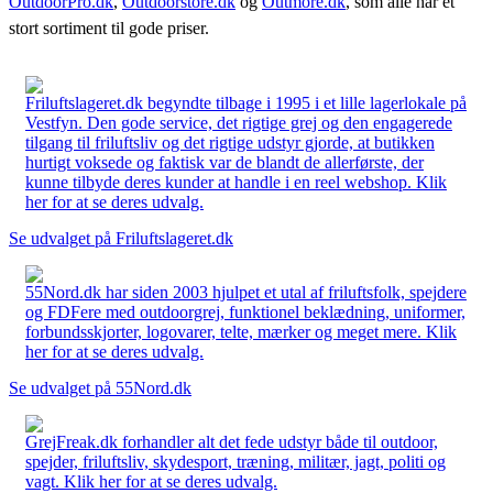
OutdoorPro.dk
,
Outdoorstore.dk
og
Outmore.dk
, som alle har et
stort sortiment til gode priser.
Friluftslageret.dk begyndte tilbage i 1995 i et lille lagerlokale på
Vestfyn. Den gode service, det rigtige grej og den engagerede
tilgang til friluftsliv og det rigtige udstyr gjorde, at butikken
hurtigt voksede og faktisk var de blandt de allerførste, der
kunne tilbyde deres kunder at handle i en reel webshop. Klik
her for at se deres udvalg.
Se udvalget på Friluftslageret.dk
55Nord.dk har siden 2003 hjulpet et utal af friluftsfolk, spejdere
og FDFere med outdoorgrej, funktionel beklædning, uniformer,
forbundsskjorter, logovarer, telte, mærker og meget mere. Klik
her for at se deres udvalg.
Se udvalget på 55Nord.dk
GrejFreak.dk forhandler alt det fede udstyr både til outdoor,
spejder, friluftsliv, skydesport, træning, militær, jagt, politi og
vagt. Klik her for at se deres udvalg.