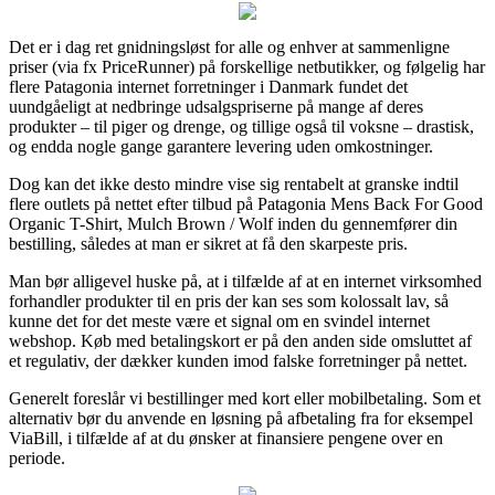
Det er i dag ret gnidningsløst for alle og enhver at sammenligne
priser (via fx PriceRunner) på forskellige netbutikker, og følgelig har
flere Patagonia internet forretninger i Danmark fundet det
uundgåeligt at nedbringe udsalgspriserne på mange af deres
produkter – til piger og drenge, og tillige også til voksne – drastisk,
og endda nogle gange garantere levering uden omkostninger.
Dog kan det ikke desto mindre vise sig rentabelt at granske indtil
flere outlets på nettet efter tilbud på Patagonia Mens Back For Good
Organic T-Shirt, Mulch Brown / Wolf inden du gennemfører din
bestilling, således at man er sikret at få den skarpeste pris.
Man bør alligevel huske på, at i tilfælde af at en internet virksomhed
forhandler produkter til en pris der kan ses som kolossalt lav, så
kunne det for det meste være et signal om en svindel internet
webshop. Køb med betalingskort er på den anden side omsluttet af
et regulativ, der dækker kunden imod falske forretninger på nettet.
Generelt foreslår vi bestillinger med kort eller mobilbetaling. Som et
alternativ bør du anvende en løsning på afbetaling fra for eksempel
ViaBill, i tilfælde af at du ønsker at finansiere pengene over en
periode.