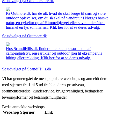
Se udvalget på Outdoorstore.dk
På Outmore.dk har de alt, hvad du skal bruge til små og store
outdoor oplevelser, om du så skal på vandretur i Norges barske
natur, en cykeltur op af Himmelbjerget eller sove under åben
himmel en lys sommernat. Klik her for at se deres udvalg.
Se udvalget på Outmore.dk
Hos ScandiHills.dk finder du et kæmpe sortiment af
campingudstyr, rejseartikler og outdoor grej til eksempelvis
hiking eller trekking. Klik her for at se deres udvalg.
Se udvalget på ScandiHills.dk
Vi har gennemgået de mest populære webshops og anmeldt dem
med stjerner fra 1 til 5 ud fra bl.a. deres prisniveau,
sortimentstørrelse, kundeservice, brugervenlighed, betingelser,
leveringsformer og betalingsmuligheder.
Bedst anmeldte webshops
Webshop
Stjerner
Link