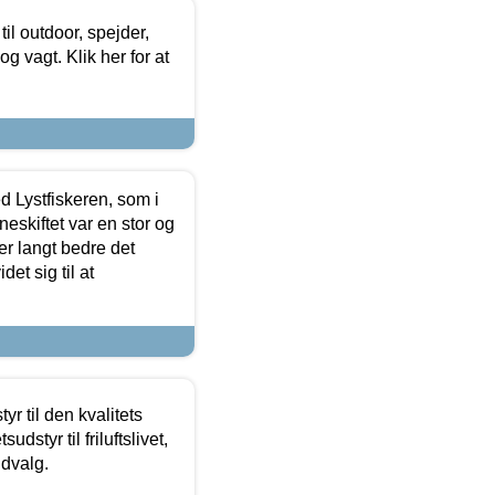
il outdoor, spejder,
 og vagt. Klik her for at
d Lystfiskeren, som i
neskiftet var en stor og
r langt bedre det
et sig til at
r til den kvalitets
dstyr til friluftslivet,
udvalg.