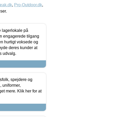
eak.dk
,
Pro-Outdoor.dk
,
iser.
le lagerlokale på
den engagerede tilgang
kken hurtigt voksede og
lbyde deres kunder at
s udvalg.
tsfolk, spejdere og
 uniformer,
et mere. Klik her for at