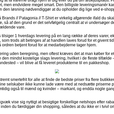
ig at få varerne bragt hjem til dig eller ud på din arbejdsplads. 
et, men endvidere meget smart. Den billigste leveringsmanér k
n den løsning nødvendiggør at du opholder dig lige ved e-shop
rands // Patagonia // T-Shirt er virkelig afgørende ifald du ska
 så af den grund er det selvfølgelig centralt at vi undersøger 
gældende vare.
s tilsiger 1 hverdags levering på en lang række af deres varer,
 som trods alt betinges af at handlen laves forud for et givent ti
 få ordren betjent forud for at medarbejderne tager hjem.
ering uden beregning, men oftest kræves det at man køber for et
en mindst kostelige slags levering, hvilket i de fleste tilfælde
dested – vil blive at få leveret produkterne til en pakkeshop.
remt smertefrit for alle at finde de bedste priser fra flere butikker
online selskaber ikke kunne lade være med at nedsætte priserne 
amtidig også til mænd og kvinder – markant, og endda nogle gan
gvæk vise sig nyttigt at besigtige forskellige netshops efter rab
 inden du færdiggør din shopping, således at du ikke er i tvivl o