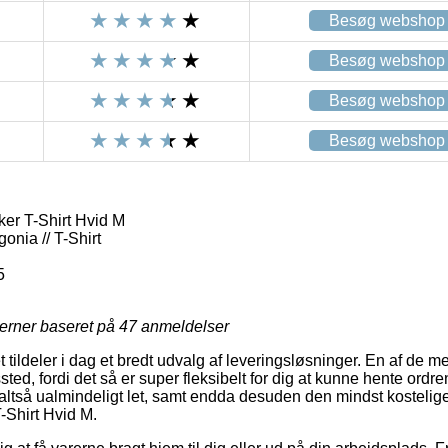
Besøg webshop
Besøg webshop
Besøg webshop
Besøg webshop
ker T-Shirt Hvid M
onia // T-Shirt
5
jerner baseret på
47
anmeldelser
t tildeler i dag et bredt udvalg af leveringsløsninger. En af de m
ssted, fordi det så er super fleksibelt for dig at kunne hente ordre
altså ualmindeligt let, samt endda desuden den mindst kostelig
-Shirt Hvid M.