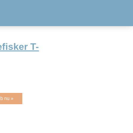
fisker T-
b nu »