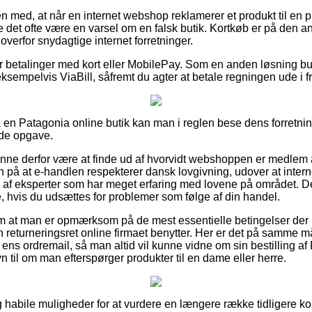
 med, at når en internet webshop reklamerer et produkt til en p
 det ofte være en varsel om en falsk butik. Kortkøb er på den an
 overfor snydagtige internet forretninger.
for betalinger med kort eller MobilePay. Som en anden løsning bu
ksempelvis ViaBill, såfremt du agter at betale regningen ude i f
å en Patagonia online butik kan man i reglen bese dens forretning
de opgave.
unne derfor være at finde ud af hvorvidt webshoppen er medlem
gn på at e-handlen respekterer dansk lovgivning, udover at int
es af eksperter som har meget erfaring med lovene på området. D
ce, hvis du udsættes for problemer som følge af din handel.
g om at man er opmærksom på de mest essentielle betingelser der
n returneringsret online firmaet benytter. Her er det på samme 
ens ordremail, så man altid vil kunne vidne om sin bestilling af
 til om man efterspørger produkter til en dame eller herre.
ig habile muligheder for at vurdere en længere række tidligere k