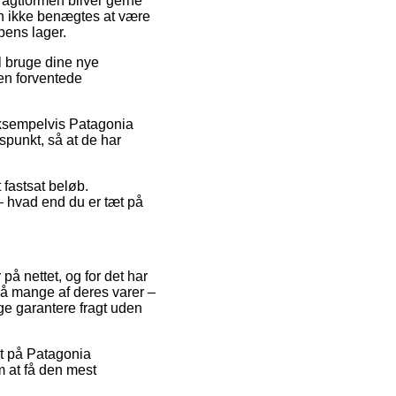
Fragtformen bliver gerne
an ikke benægtes at være
pens lager.
l bruge dine nye
den forventede
 eksempelvis Patagonia
dspunkt, så at de har
 fastsat beløb.
 – hvad end du er tæt på
 på nettet, og for det har
på mange af deres varer –
ge garantere fragt uden
at på Patagonia
m at få den mest