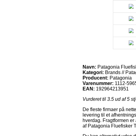
Navn:
Patagonia Fluefis
Kategori:
Brands // Patag
Producent:
Patagonia
Varenummer:
1112-596
EAN:
192964213951
Vurderet til
3.5
ud af 5 st
De fleste firmaer på nette
levering til et afhentning
hverdag. Fragtformen er 
af Patagonia Fluefisker T