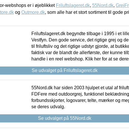
r-webshops er i øjeblikket
Friluftslageret.dk
,
55Nord.dk
,
GrejFr
tore.dk
og
Outmore.dk
, som alle har et stort sortiment til gode pr
Friluftslageret.dk begyndte tilbage i 1995 i et lil
Vestfyn. Den gode service, det rigtige grej og 
til friluftsliv og det rigtige udstyr gjorde, at buti
faktisk var de blandt de allerførste, der kunne ti
handle i en reel webshop. Klik her for at se dere
Se udvalget på Friluftslageret.dk
55Nord.dk har siden 2003 hjulpet et utal af friluf
FDFere med outdoorgrej, funktionel beklædning,
forbundsskjorter, logovarer, telte, mærker og meg
se deres udvalg.
Se udvalget på 55Nord.dk