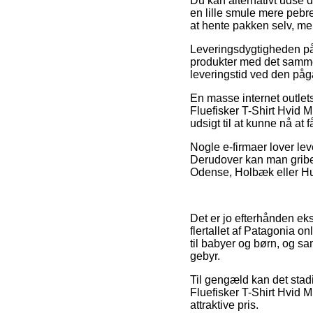
Du kan alternativt udse d
en lille smule mere pebr
at hente pakken selv, me
Leveringsdygtigheden på B
produkter med det samme,
leveringstid ved den på
En masse internet outlet
Fluefisker T-Shirt Hvid M,
udsigt til at kunne nå at
Nogle e-firmaer lover lev
Derudover kan man gribe d
Odense, Holbæk eller Hun
Det er jo efterhånden ekst
flertallet af Patagonia 
til babyer og børn, og s
gebyr.
Til gengæld kan det stadi
Fluefisker T-Shirt Hvid M
attraktive pris.