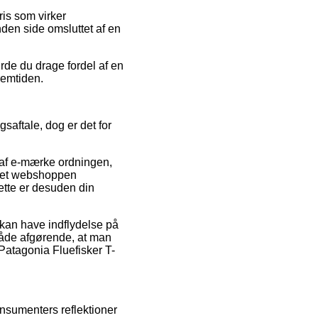
ris som virker
den side omsluttet af en
rde du drage fordel af en
remtiden.
saftale, dog er det for
 af e-mærke ordningen,
ernet webshoppen
ette er desuden din
 kan have indflydelse på
måde afgørende, at man
 Patagonia Fluefisker T-
onsumenters reflektioner