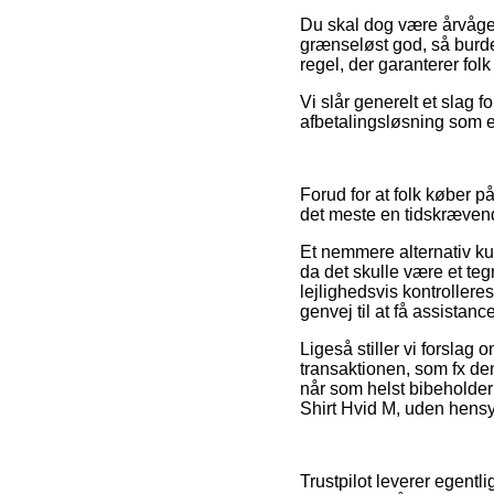
Du skal dog være årvågen
grænseløst god, så burde
regel, der garanterer folk
Vi slår generelt et slag 
afbetalingsløsning som e
Forud for at folk køber p
det meste en tidskræven
Et nemmere alternativ k
da det skulle være et te
lejlighedsvis kontroller
genvej til at få assistan
Ligeså stiller vi forsla
transaktionen, som fx de
når som helst bibeholder 
Shirt Hvid M, uden hensyn
Trustpilot leverer egentl