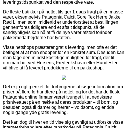
leveringstidspunktet ved den respektive vare.
De fleste butikker på nettet tilsiger 1 dags fragt på en masse
varer, eksempelvis Patagonia Calcit Gore Tex Herre Jakke
Rød L, men som imidlertid er underforstået at bestillingen
gennemføres tidligere end et aftalt tidspunkt, så de
sandsynligvis kan nå at få de nye varer afsted forinden
pakkemedarbejderne har fyraften.
Visse netshops præsterer gratis levering, men ofte er det
betinget af at man shopper for en konkret sum. Desuden kan
man tage den mindst kostelige mulighed for fragt, der tit –
om man bor ved Horsens, Frederikshavn eller Hundested –
vil blive at få leveret produkterne til en pakkeshop.
Det er jo rigtig enkelt for forbrugerne at søge information om
priser på flere forhandlere på nettet, og for det har de fleste
Patagonia online firmaer været tvunget til at nedskære
prisniveauet på en række af deres produkter – til børn, og
desuden også til damer og herrer – voldsomt, og endda
nogle gange yde gratis levering.
Det kan dog til hver en tid vise sig gavnligt at udforske visse
internet forhandlere efter rabatkoder på Patagonia Calcit