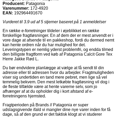
Producent:
Patagonia
Varenummer:
172-4920
EAN:
192964491670
Vurderet til
3.9
ud af 5 stjerner baseret på
1
anmeldelser
En række e-forretninger tildeler i øjeblikket en række
forskellige fragtløsninger. En af dem der er mest anvendt er i
vore dage at afsende til en pakkeshop, fordi du dermed nemt
kan hente ordren når du har mulighed for det.
Leveringstypen er nemlig yderst problemfri, og endda tilmed
den billigste fragtform ved køb af Patagonia Calcit Gore Tex
Herre Jakke Rød L.
Du bør endvidere planlægge at vælge at få sendt til din
adresse eller til adressen hvor du arbejder. Fragtmuligheden
viser sig undertiden en tand mere pebret, men lige så vel
temmelig bekvem. Den mest letkøbte fragtløsning vil dog i
de fleste tilfælde være at hente varerne selv, som jo
afhænger af at du opholder dig i kort afstand af e-
forretningens hjemsted.
Fragtperioden på Brands // Patagonia er super
udslagsgivende ifald vi mangler dine nye varer inden for få
dage, så af den grund er det faktisk klogt at vi studerer