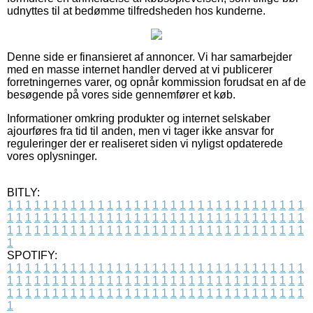
udnyttes til at bedømme tilfredsheden hos kunderne.
Denne side er finansieret af annoncer. Vi har samarbejder
med en masse internet handler derved at vi publicerer
forretningernes varer, og opnår kommission forudsat en af de
besøgende på vores side gennemfører et køb.
Informationer omkring produkter og internet selskaber
ajourføres fra tid til anden, men vi tager ikke ansvar for
reguleringer der er realiseret siden vi nyligst opdaterede
vores oplysninger.
BITLY:
1
1
1
1
1
1
1
1
1
1
1
1
1
1
1
1
1
1
1
1
1
1
1
1
1
1
1
1
1
1
1
1
1
1
1
1
1
1
1
1
1
1
1
1
1
1
1
1
1
1
1
1
1
1
1
1
1
1
1
1
1
1
1
1
1
1
1
1
1
1
1
1
1
1
1
1
1
1
1
1
1
1
1
1
1
1
1
1
1
1
1
1
1
1
1
1
1
1
1
1
SPOTIFY:
1
1
1
1
1
1
1
1
1
1
1
1
1
1
1
1
1
1
1
1
1
1
1
1
1
1
1
1
1
1
1
1
1
1
1
1
1
1
1
1
1
1
1
1
1
1
1
1
1
1
1
1
1
1
1
1
1
1
1
1
1
1
1
1
1
1
1
1
1
1
1
1
1
1
1
1
1
1
1
1
1
1
1
1
1
1
1
1
1
1
1
1
1
1
1
1
1
1
1
1