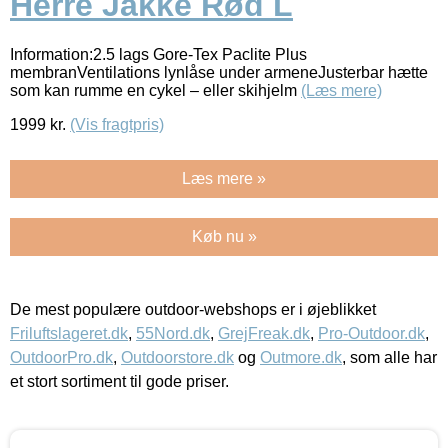
Herre Jakke Rød L
Information:2.5 lags Gore-Tex Paclite Plus
membranVentilations lynlåse under armeneJusterbar hætte
som kan rumme en cykel – eller skihjelm
(Læs mere)
1999
kr.
(Vis fragtpris)
Læs mere »
Køb nu »
De mest populære outdoor-webshops er i øjeblikket
Friluftslageret.dk
,
55Nord.dk
,
GrejFreak.dk
,
Pro-Outdoor.dk
,
OutdoorPro.dk
,
Outdoorstore.dk
og
Outmore.dk
, som alle har
et stort sortiment til gode priser.