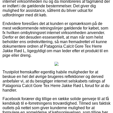
internet virksomheden nu og da monitoreres af fagmænd der
er indført i de gældende bestemmelser. Det giver dig
mulighed for assistance, såfremt du bliver udsat for
udfordringer med dit køb.
Endvidere foreslåes det at kunden er opmærksom på de
mest vedkommende retningslinjer gældende for købet, som
fx hvilken ombytningsret internet virksomheden anvender.
Derfor er det desuden essesentielt, at man når som helst
beholder ens ordrekvittering, så man fremadrettet vil kunne
dokumentere ordren af Patagonia Calcit Gore Tex Herre
Jakke Rød L, ligegyldigt om man leder efter et produkt til en
pige eller dreng.
Trustpilot fremskaffer egentlig habile muligheder for at
beskue en hel del øvrige brugeres reflektioner og derved
anbefaler vi, at du besigtiger internet selskabets ratings af
Patagonia Calcit Gore Tex Herre Jakke Rød L forud for at du
handler.
Facebook forærer dig tillige en række solide genveje til at få
kendskab til e-forretningens troværdighed. Tilmed ses faktisk
outlets på nettet som giver kunderne mulighed for at
formulere en anmeldelse af købsoplevelsen, som tillige bør