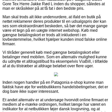
Gore Tex Herre Jakke Rød L inden du shopper, således at
man er skråsikker på at få fat i den bedste pris.
Man skal trods alt ikke undervurdere, at ifald en butik på
nettet reklamerer deres produkter til en udsalgspris der kan
ses som ekstraordinært beskeden, så bør det mange gange
være et tegn på en uægte internet webshop. Køb med
gængse betalingskort er trods alt inkluderet i en
lovbestemmelse, hvilket hjælper kunden imod falske online
firmaer.
Vi tilråder generelt køb med gængse betalingskort eller
betalinger med mobilen. Som en alternativ mulighed kunne
du udnytte et afdragstilbud fra eksempelvis ViaBill, i tilfælde
af at du tilstræber at afdrage beløbet over flere uger.
Inden nogen handler på en Patagonia e-shop kunne man
faktisk have øje for webbutikkens handelsbetingelser, det er
dog bare ikke super interessant.
Et andet alternativ er at undersøge hvorvidt online firmaet er
medlem af e-mærke ordningen, hvilket længe har været en
indikator for at netbutikken føjer dansk lovgivning, og at