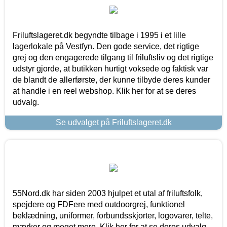
Friluftslageret.dk begyndte tilbage i 1995 i et lille
lagerlokale på Vestfyn. Den gode service, det rigtige
grej og den engagerede tilgang til friluftsliv og det rigtige
udstyr gjorde, at butikken hurtigt voksede og faktisk var
de blandt de allerførste, der kunne tilbyde deres kunder
at handle i en reel webshop. Klik her for at se deres
udvalg.
Se udvalget på Friluftslageret.dk
55Nord.dk har siden 2003 hjulpet et utal af friluftsfolk,
spejdere og FDFere med outdoorgrej, funktionel
beklædning, uniformer, forbundsskjorter, logovarer, telte,
mærker og meget mere. Klik her for at se deres udvalg.