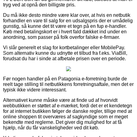
tryg ved at opnå den billigste pris.
Du må ikke desto mindre være klar over, at hvis en netbutik
forhandler en vare til salg for en udsalgspris der er umådelig
gunstig, så kunne det tit være et tegn på en fup e-handler.
Køb med betalingskort er i hvert fald dækket ind under en
anordning, som passer på folk overfor falske e-firmaer.
Vi slår generelt et slag for kortbetalinger eller MobilePay.
Som alternativ kunne du udnytte et tilbud fra f.eks. ViaBill,
forudsat du har i sinde at afbetale prisen over en periode.
Før nogen handler på en Patagonia e-forretning burde de
reelt tage stilling til netbutikkens forretningsaftale, men det er
typisk ikke videre interessant.
Alternativet kunne måske være at finde ud af hvorvidt
webbutikken er støttet af e-mærket, fordi det er et kendetegn
for at internet butikken følger de danske regler, tillige med at
online shoppen tit overværes af sagkyndige som er meget
bekendte med reglerne. Det giver dig mulighed for at få
hjælp, når du får vanskeligheder ved dit køb.