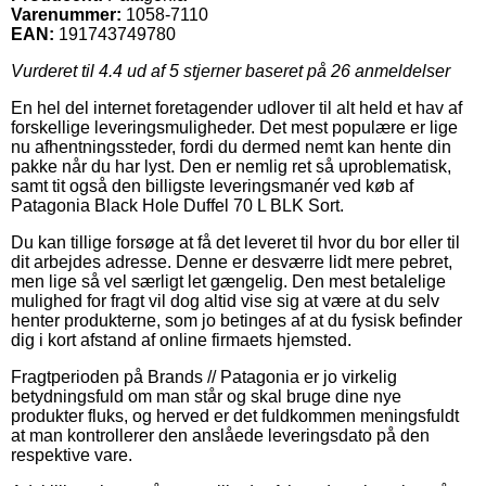
Varenummer:
1058-7110
EAN:
191743749780
Vurderet til
4.4
ud af 5 stjerner baseret på
26
anmeldelser
En hel del internet foretagender udlover til alt held et hav af
forskellige leveringsmuligheder. Det mest populære er lige
nu afhentningssteder, fordi du dermed nemt kan hente din
pakke når du har lyst. Den er nemlig ret så uproblematisk,
samt tit også den billigste leveringsmanér ved køb af
Patagonia Black Hole Duffel 70 L BLK Sort.
Du kan tillige forsøge at få det leveret til hvor du bor eller til
dit arbejdes adresse. Denne er desværre lidt mere pebret,
men lige så vel særligt let gængelig. Den mest betalelige
mulighed for fragt vil dog altid vise sig at være at du selv
henter produkterne, som jo betinges af at du fysisk befinder
dig i kort afstand af online firmaets hjemsted.
Fragtperioden på Brands // Patagonia er jo virkelig
betydningsfuld om man står og skal bruge dine nye
produkter fluks, og herved er det fuldkommen meningsfuldt
at man kontrollerer den anslåede leveringsdato på den
respektive vare.