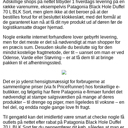
Adskillige shops på nettet tilbyder 1 hverdags levering på en
række varenumre, eksempelvis Patagonia Black Hole Duffel
70 L BLK Sort, men glem ikke at det beroer på at der
bestilles forud for et besluttet klokkeslæt, med det formål at
de garanteret kan nå at få dit nye produkt ud af døren før de
logistikansatte drager hjemad.
Nogle enkelte internet forhandlere lover gebyrfri levering,
men for det meste er det så nødvendigt at man shopper for
en præcis sum. Desuden skulle du beslutte sig for den
mindst kostelige fragtmetode, der tit – uanset om man er ved
Odense, Varde eller Støvring – er at få dem til at bringe
pakken til et afhentningssted.
Det er jo yderst hensigtsmæssigt for forbrugerne at
sammenligne priser (via fx PriceRunner) hos forskellige e-
butikker, og følgelig har flere Patagonia e-firmaer fundet det
nødvendigt at stampe salgsværdien på mange af deres
produkter – til drenge og piger, men ligeledes til voksne – en
hel del, og endda nogle gange love fri fragt.
Til gengæld kan det imidlertid være smart at checke nogle få
outlets på nettet efter rabat på Patagonia Black Hole Duffel
70 L BLK Sort før du gennemfører dit køb, således at man er