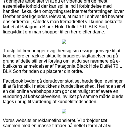
Yderligere anbefaler vi at du er vidende om de mest
essentielle forhold der kan spille ind i forbindelse med
handlen, f.eks. den ombytningsret internet forretningen lover.
Derfor er det ligeledes relevant, at man til enhver tid bevarer
ens ordremail, således man fremadrettet vil kunne bekræfte
købet af Patagonia Black Hole Duffel 70 L BLK Sort,
ligegyldigt om man shopper til en herre eller dame.
Trustpilot frembringer evigt hensigtsmæssige genveje til at
kontrollere en række aktuelle brugeres iagttagelser og på
grund af dette stiller vi forslag om, at du ser nærmere på e-
butikkens anmeldelser af Patagonia Black Hole Duffel 70 L
BLK Sort forinden du placerer din ordre.
Facebook byder på derudover stort set hæderlige løsninger
til at få indblik i netbutikkens kundetilfredshed. Herinde ser vi
en del online webshops som gør det muligt at aflevere en
vurdering af købsoplevelsen, hvilket på samme måde burde
tages i brug til vurdering af kundetilfredsheden.
Vores website er reklamefinansieret. Vi arbejder tæt
sammen med en masse firmaer på nettet i form af at vi