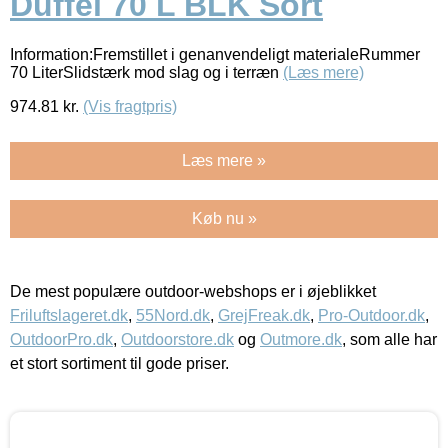
Duffel 70 L BLK Sort
Information:Fremstillet i genanvendeligt materialeRummer
70 LiterSlidstærk mod slag og i terræn
(Læs mere)
974.81
kr.
(Vis fragtpris)
Læs mere »
Køb nu »
De mest populære outdoor-webshops er i øjeblikket
Friluftslageret.dk
,
55Nord.dk
,
GrejFreak.dk
,
Pro-Outdoor.dk
,
OutdoorPro.dk
,
Outdoorstore.dk
og
Outmore.dk
, som alle har
et stort sortiment til gode priser.