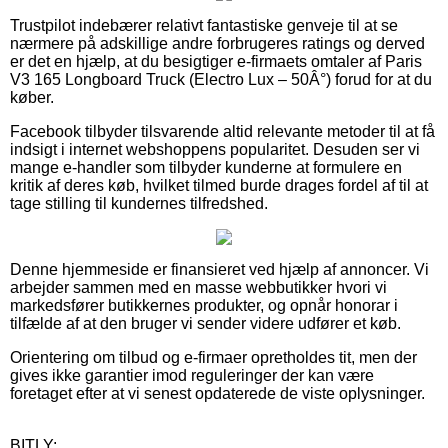
Trustpilot indebærer relativt fantastiske genveje til at se
nærmere på adskillige andre forbrugeres ratings og derved
er det en hjælp, at du besigtiger e-firmaets omtaler af Paris
V3 165 Longboard Truck (Electro Lux – 50Â°) forud for at du
køber.
Facebook tilbyder tilsvarende altid relevante metoder til at få
indsigt i internet webshoppens popularitet. Desuden ser vi
mange e-handler som tilbyder kunderne at formulere en
kritik af deres køb, hvilket tilmed burde drages fordel af til at
tage stilling til kundernes tilfredshed.
Denne hjemmeside er finansieret ved hjælp af annoncer. Vi
arbejder sammen med en masse webbutikker hvori vi
markedsfører butikkernes produkter, og opnår honorar i
tilfælde af at den bruger vi sender videre udfører et køb.
Orientering om tilbud og e-firmaer opretholdes tit, men der
gives ikke garantier imod reguleringer der kan være
foretaget efter at vi senest opdaterede de viste oplysninger.
BITLY: