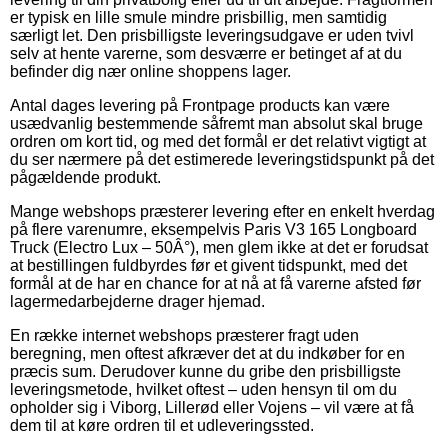
er typisk en lille smule mindre prisbillig, men samtidig
særligt let. Den prisbilligste leveringsudgave er uden tvivl
selv at hente varerne, som desværre er betinget af at du
befinder dig nær online shoppens lager.
Antal dages levering på Frontpage products kan være
usædvanlig bestemmende såfremt man absolut skal bruge
ordren om kort tid, og med det formål er det relativt vigtigt at
du ser nærmere på det estimerede leveringstidspunkt på det
pågældende produkt.
Mange webshops præsterer levering efter en enkelt hverdag
på flere varenumre, eksempelvis Paris V3 165 Longboard
Truck (Electro Lux – 50Â°), men glem ikke at det er forudsat
at bestillingen fuldbyrdes før et givent tidspunkt, med det
formål at de har en chance for at nå at få varerne afsted før
lagermedarbejderne drager hjemad.
En række internet webshops præsterer fragt uden
beregning, men oftest afkræver det at du indkøber for en
præcis sum. Derudover kunne du gribe den prisbilligste
leveringsmetode, hvilket oftest – uden hensyn til om du
opholder sig i Viborg, Lillerød eller Vojens – vil være at få
dem til at køre ordren til et udleveringssted.