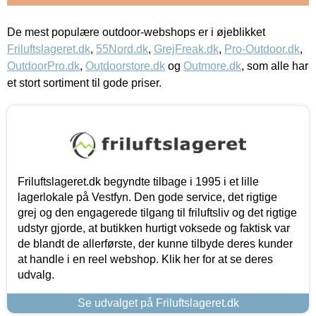
De mest populære outdoor-webshops er i øjeblikket
Friluftslageret.dk
,
55Nord.dk
,
GrejFreak.dk
,
Pro-Outdoor.dk
,
OutdoorPro.dk
,
Outdoorstore.dk
og
Outmore.dk
, som alle har
et stort sortiment til gode priser.
Friluftslageret.dk begyndte tilbage i 1995 i et lille
lagerlokale på Vestfyn. Den gode service, det rigtige
grej og den engagerede tilgang til friluftsliv og det rigtige
udstyr gjorde, at butikken hurtigt voksede og faktisk var
de blandt de allerførste, der kunne tilbyde deres kunder
at handle i en reel webshop. Klik her for at se deres
udvalg.
Se udvalget på Friluftslageret.dk