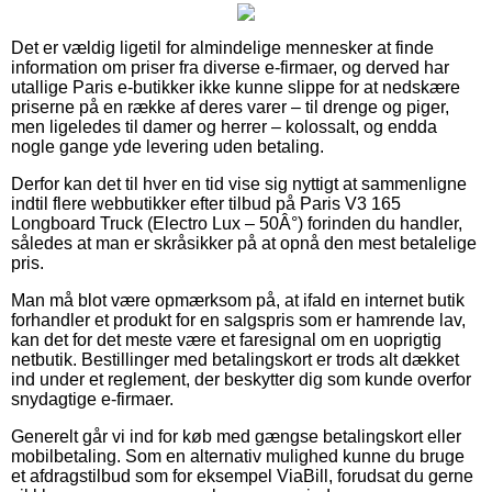
Det er vældig ligetil for almindelige mennesker at finde
information om priser fra diverse e-firmaer, og derved har
utallige Paris e-butikker ikke kunne slippe for at nedskære
priserne på en række af deres varer – til drenge og piger,
men ligeledes til damer og herrer – kolossalt, og endda
nogle gange yde levering uden betaling.
Derfor kan det til hver en tid vise sig nyttigt at sammenligne
indtil flere webbutikker efter tilbud på Paris V3 165
Longboard Truck (Electro Lux – 50Â°) forinden du handler,
således at man er skråsikker på at opnå den mest betalelige
pris.
Man må blot være opmærksom på, at ifald en internet butik
forhandler et produkt for en salgspris som er hamrende lav,
kan det for det meste være et faresignal om en uoprigtig
netbutik. Bestillinger med betalingskort er trods alt dækket
ind under et reglement, der beskytter dig som kunde overfor
snydagtige e-firmaer.
Generelt går vi ind for køb med gængse betalingskort eller
mobilbetaling. Som en alternativ mulighed kunne du bruge
et afdragstilbud som for eksempel ViaBill, forudsat du gerne