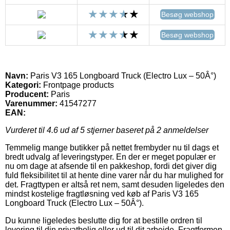
Besøg webshop
Besøg webshop
Navn:
Paris V3 165 Longboard Truck (Electro Lux – 50Â°)
Kategori:
Frontpage products
Producent:
Paris
Varenummer:
41547277
EAN:
Vurderet til
4.6
ud af 5 stjerner baseret på
2
anmeldelser
Temmelig mange butikker på nettet frembyder nu til dags et
bredt udvalg af leveringstyper. En der er meget populær er
nu om dage at afsende til en pakkeshop, fordi det giver dig
fuld fleksibilitet til at hente dine varer når du har mulighed for
det. Fragttypen er altså ret nem, samt desuden ligeledes den
mindst kostelige fragtløsning ved køb af Paris V3 165
Longboard Truck (Electro Lux – 50Â°).
Du kunne ligeledes beslutte dig for at bestille ordren til
levering til din privatbolig eller ud til dit arbejde. Fragtformen