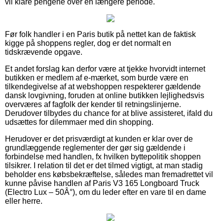
vil klare pengene over en længere periode.
Før folk handler i en Paris butik på nettet kan de faktisk
kigge på shoppens regler, dog er det normalt en
tidskrævende opgave.
Et andet forslag kan derfor være at tjekke hvorvidt internet
butikken er medlem af e-mærket, som burde være en
tilkendegivelse af at webshoppen respekterer gældende
dansk lovgivning, foruden at online butikken lejlighedsvis
overværes af fagfolk der kender til retningslinjerne.
Derudover tilbydes du chance for at blive assisteret, ifald du
udsættes for dilemmaer med din shopping.
Herudover er det prisværdigt at kunden er klar over de
grundlæggende reglementer der gør sig gældende i
forbindelse med handlen, fx hvilken byttepolitik shoppen
tilsikrer. I relation til det er det tilmed vigtigt, at man stadig
beholder ens købsbekræftelse, således man fremadrettet vil
kunne påvise handlen af Paris V3 165 Longboard Truck
(Electro Lux – 50Â°), om du leder efter en vare til en dame
eller herre.