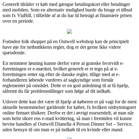
Generelt tilråder vi køb med gængse betalingskort eller betalinger
med mobilen. Som en alternativ mulighed burde du bruge et tilbud
som fx ViaBill, i tilfælde af at du har til hensigt at finansiere prisen
over en periode.
Forinden folk shopper på en Outwell webshop kan de principielt
have øje for netbutikkens regler, dog er det gerne ikke videre
spændende.
En nemmere løsning kunne derfor være at granske hvorvidt e-
forretningen er e-mærket, hvilket generelt er et tegn på at e-
forretningen retter sig efter de danske regler, tillige med at e-
forhandleren løbende vurderes af sagkyndige som forstår
reglementet på området. Dette er en god anledning til at få hjælp,
såfremt du får problemstillinger som følge af dit indkøb.
Udover dette kan det være til hjælp at køberen er på vagt for de mest
aktuelle bestemmelser gældende for købet, fx hvilken ombytningsret
online firmaet tilsikrer. Derfor er det i øvrigt essesentielt, at man når
som helst sikrer ens e-mail kvittering, så man i fremtiden vil kunne
bevise handlen af Outwell Dianella 4 Person Dinner Set – Service,
uden hensyn til om man er på indkøb til en kvinde eller mand.