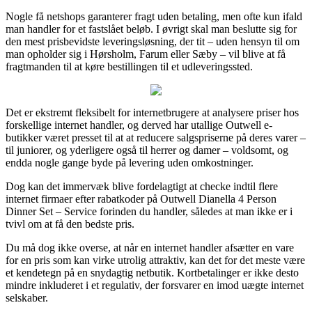
Nogle få netshops garanterer fragt uden betaling, men ofte kun ifald
man handler for et fastslået beløb. I øvrigt skal man beslutte sig for
den mest prisbevidste leveringsløsning, der tit – uden hensyn til om
man opholder sig i Hørsholm, Farum eller Sæby – vil blive at få
fragtmanden til at køre bestillingen til et udleveringssted.
Det er ekstremt fleksibelt for internetbrugere at analysere priser hos
forskellige internet handler, og derved har utallige Outwell e-
butikker været presset til at at reducere salgspriserne på deres varer –
til juniorer, og yderligere også til herrer og damer – voldsomt, og
endda nogle gange byde på levering uden omkostninger.
Dog kan det immervæk blive fordelagtigt at checke indtil flere
internet firmaer efter rabatkoder på Outwell Dianella 4 Person
Dinner Set – Service forinden du handler, således at man ikke er i
tvivl om at få den bedste pris.
Du må dog ikke overse, at når en internet handler afsætter en vare
for en pris som kan virke utrolig attraktiv, kan det for det meste være
et kendetegn på en snydagtig netbutik. Kortbetalinger er ikke desto
mindre inkluderet i et regulativ, der forsvarer en imod uægte internet
selskaber.