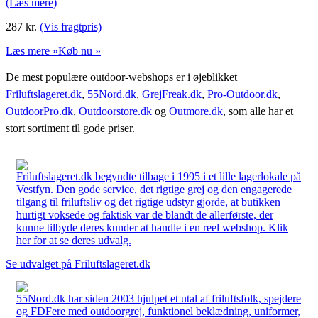
(Læs mere)
287
kr.
(Vis fragtpris)
Læs mere »
Køb nu »
De mest populære outdoor-webshops er i øjeblikket
Friluftslageret.dk
,
55Nord.dk
,
GrejFreak.dk
,
Pro-Outdoor.dk
,
OutdoorPro.dk
,
Outdoorstore.dk
og
Outmore.dk
, som alle har et
stort sortiment til gode priser.
Friluftslageret.dk begyndte tilbage i 1995 i et lille lagerlokale på
Vestfyn. Den gode service, det rigtige grej og den engagerede
tilgang til friluftsliv og det rigtige udstyr gjorde, at butikken
hurtigt voksede og faktisk var de blandt de allerførste, der
kunne tilbyde deres kunder at handle i en reel webshop. Klik
her for at se deres udvalg.
Se udvalget på Friluftslageret.dk
55Nord.dk har siden 2003 hjulpet et utal af friluftsfolk, spejdere
og FDFere med outdoorgrej, funktionel beklædning, uniformer,