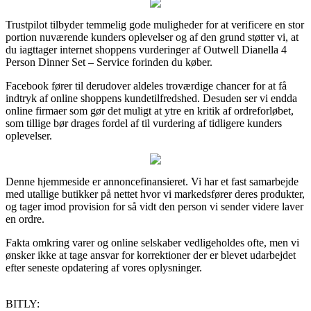
Trustpilot tilbyder temmelig gode muligheder for at verificere en stor
portion nuværende kunders oplevelser og af den grund støtter vi, at
du iagttager internet shoppens vurderinger af Outwell Dianella 4
Person Dinner Set – Service forinden du køber.
Facebook fører til derudover aldeles troværdige chancer for at få
indtryk af online shoppens kundetilfredshed. Desuden ser vi endda
online firmaer som gør det muligt at ytre en kritik af ordreforløbet,
som tillige bør drages fordel af til vurdering af tidligere kunders
oplevelser.
Denne hjemmeside er annoncefinansieret. Vi har et fast samarbejde
med utallige butikker på nettet hvor vi markedsfører deres produkter,
og tager imod provision for så vidt den person vi sender videre laver
en ordre.
Fakta omkring varer og online selskaber vedligeholdes ofte, men vi
ønsker ikke at tage ansvar for korrektioner der er blevet udarbejdet
efter seneste opdatering af vores oplysninger.
BITLY: