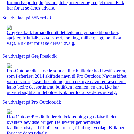
forbundsskjorter, logovarer, telte, mærker og meget mere. Klik
her for at se deres udvalg.
Se udvalget på 55Nord.dk
GrejFreak.dk forhandler alt det fede udstyr både til outdoor,
spejder, friluftsliv, skydesport, træning, militær, jagt, politi og
vagt. Klik her for at se deres udvalg.
Se udvalget på GrejFreak.dk
Pro-Outdoor.dk startede som en lille butik der hed Lystfiskeren,
som i efteråret 2014 skiftede navn til Pro Outdoor. Navneskiftet
var en stor og svær beslutning, men det nye navn repræsenterer
langt bedre det sortiment, butikken igennem en årrække har
udvidet sig til at indeholde. Klik her for at se deres udvalg.
Se udvalget på Pro-Outdoor.dk
Hos OutdoorPro.dk finder du beklædning og udstyr til den
kvalitets bevidste bruger. De leverer gennemtestet
kvalitetsudstyr til friluftslivet, rejser, fritid og hverdag. Klik her
for at se deres udvalg.