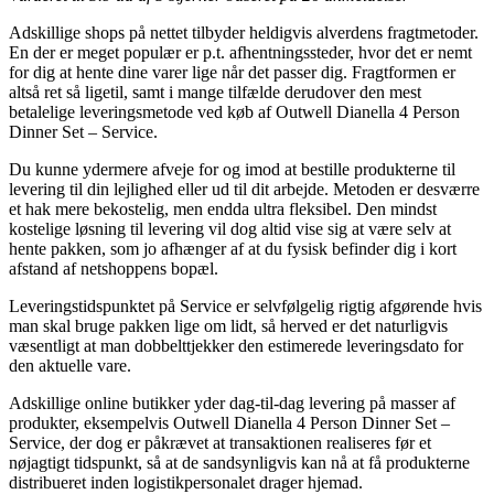
Adskillige shops på nettet tilbyder heldigvis alverdens fragtmetoder.
En der er meget populær er p.t. afhentningssteder, hvor det er nemt
for dig at hente dine varer lige når det passer dig. Fragtformen er
altså ret så ligetil, samt i mange tilfælde derudover den mest
betalelige leveringsmetode ved køb af Outwell Dianella 4 Person
Dinner Set – Service.
Du kunne ydermere afveje for og imod at bestille produkterne til
levering til din lejlighed eller ud til dit arbejde. Metoden er desværre
et hak mere bekostelig, men endda ultra fleksibel. Den mindst
kostelige løsning til levering vil dog altid vise sig at være selv at
hente pakken, som jo afhænger af at du fysisk befinder dig i kort
afstand af netshoppens bopæl.
Leveringstidspunktet på Service er selvfølgelig rigtig afgørende hvis
man skal bruge pakken lige om lidt, så herved er det naturligvis
væsentligt at man dobbelttjekker den estimerede leveringsdato for
den aktuelle vare.
Adskillige online butikker yder dag-til-dag levering på masser af
produkter, eksempelvis Outwell Dianella 4 Person Dinner Set –
Service, der dog er påkrævet at transaktionen realiseres før et
nøjagtigt tidspunkt, så at de sandsynligvis kan nå at få produkterne
distribueret inden logistikpersonalet drager hjemad.