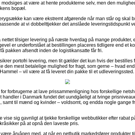
ke modsiges at være at hente produkterne selv, men den mulighe
kkens bopæl.
erygsække kan være ekstremt afgørende når man står og skal br
t passende at vi dobbelttjekker det anslåede leveringstidspunk
 nettet tilsiger levering på næste hverdag på mange produkter
gevel er underforstået at bestillingen placeres tidligere end et k
å pakken afsendt inden de logistikansatte får fri.
krer portofri levering, men tit gælder det kun hvis der bestilles 
je den mest betalelige mulighed for fragt, som gerne – hvad en
ammel – vil være at få leveret din pakke til et udleveringssted.
t for forbrugerne at lave prissammenligning hos forskellige nets
t handler i Danmark fundet det uundgåeligt at tvinge prisniveau
rn, samt til mænd og kvinder – voldsomt, og endda nogle gange 
 vise sig gavnligt at tjekke forskellige webbutikker efter rabat 
skråsikker på at opnå den laveste pris.
ære årvågen med, at når en netbutik markedsfører produkter til