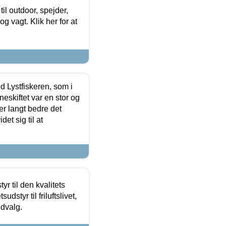
il outdoor, spejder,
 og vagt. Klik her for at
d Lystfiskeren, som i
neskiftet var en stor og
r langt bedre det
et sig til at
r til den kvalitets
dstyr til friluftslivet,
udvalg.