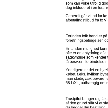
som kan virke utrolig go
dog inkluderet i en forans
Generelt går vi ind for k
afbetalingstilbud fra fx V
Forinden folk handler på
forretningsbetingelser, 
En anden mulighed kunne 
ofte er en antydning af a
sagkyndige som kender ti
få besvær i forbindelse m
Yderligere er det en hjæ
købet, f.eks. hvilken by
man stadigvæk bevarer en
68 L/XL, uafhængig om ma
Trustpilot bringer dig f
af den grund slår vi et sl
du lægger din bestilling.