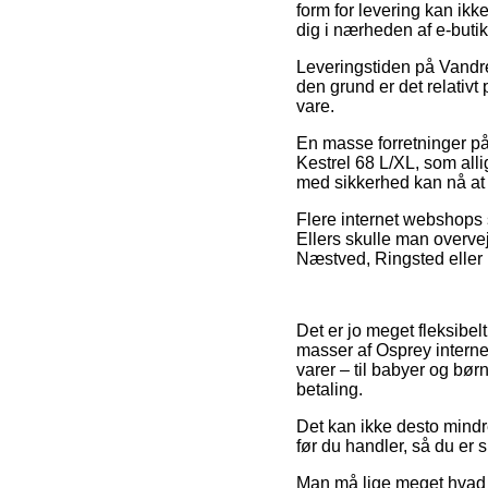
form for levering kan ik
dig i nærheden af e-buti
Leveringstiden på Vandr
den grund er det relativ
vare.
En masse forretninger på
Kestrel 68 L/XL, som alli
med sikkerhed kan nå at f
Flere internet webshops si
Ellers skulle man overve
Næstved, Ringsted eller H
Det er jo meget fleksibel
masser af Osprey interne
varer – til babyer og bø
betaling.
Det kan ikke desto mindre
før du handler, så du er 
Man må lige meget hvad v