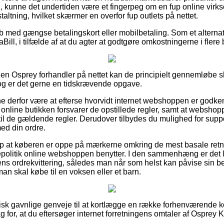
d, kunne det undertiden være et fingerpeg om en fup online vir
taltning, hvilket skærmer en overfor fup outlets på nettet.
øb med gængse betalingskort eller mobilbetaling. Som et alterna
iaBill, i tilfælde af at du agter at godtgøre omkostningerne i flere 
 en Osprey forhandler på nettet kan de principielt gennemløbe
dog er det gerne en tidskrævende opgave.
derfor være at efterse hvorvidt internet webshoppen er godken
t online butikken forsvarer de opstillede regler, samt at webshopp
l de gældende regler. Derudover tilbydes du mulighed for support
ed din ordre.
lp at køberen er oppe på mærkerne omkring de mest basale retn
ttepolitik online webshoppen benytter. I den sammenhæng er det 
s ordrekvittering, således man når som helst kan påvise sin bes
n skal købe til en voksen eller et barn.
aktisk gavnlige genveje til at kortlægge en række forhenværen
ag for, at du eftersøger internet forretningens omtaler af Osprey 