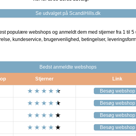
Se udvalget på ScandiHills.dk
t populære webshops og anmeldt dem med stjerner fra 1 til 5 ud
rrelse, kundeservice, brugervenlighed, betingelser, leveringsfor
Bedst anmeldte webshops
op
Stjerner
Link
Besøg webshop
Besøg webshop
Besøg webshop
Besøg webshop