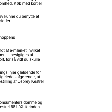
ksomhed. Køb med kort er
tiv kunne du benytte et
bidder.
 shoppens
dt af e-mærket, hvilket
en tit besigtiges af
, for så vidt du skulle
ingslinjer gældende for
ligeledes afgørende, at
tilling af Osprey Kestrel
de konsumenters domme og
Kestrel 68 L/XL forinden