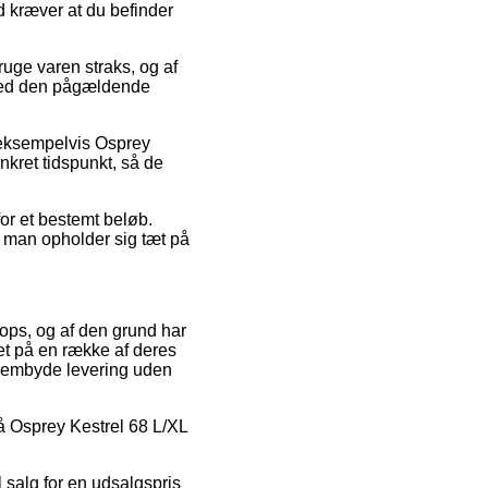
d kræver at du befinder
uge varen straks, og af
t ved den pågældende
, eksempelvis Osprey
onkret tidspunkt, så de
for et bestemt beløb.
d man opholder sig tæt på
hops, og af den grund har
et på en række af deres
frembyde levering uden
på Osprey Kestrel 68 L/XL
 salg for en udsalgspris