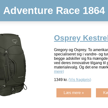
Adventure Race 1864
Osprey Kestre
Gregory og Osprey. To amerika
specialiseret sig i vandre- og 
begge adskiller sig fra mængd
ved deres innovative tilgang til
materialevalg. Og det ene mærk
mere)
1349
kr.
(Vis fragtpris)
Læs mere »
Kø