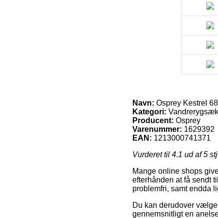
Navn:
Osprey Kestrel 68
Kategori:
Vandrerygsæ
Producent:
Osprey
Varenummer:
1629392
EAN:
1213000741371
Vurderet til
4.1
ud af 5 st
Mange online shops giver 
efterhånden at få sendt t
problemfri, samt endda l
Du kan derudover vælge at 
gennemsnitligt en anelse