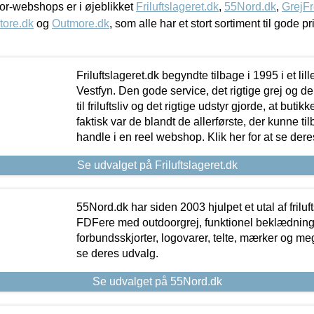
r-webshops er i øjeblikket
Friluftslageret.dk
,
55Nord.dk
,
GrejFr
tore.dk
og
Outmore.dk
, som alle har et stort sortiment til gode pr
Friluftslageret.dk begyndte tilbage i 1995 i et lil
Vestfyn. Den gode service, det rigtige grej og 
til friluftsliv og det rigtige udstyr gjorde, at buti
faktisk var de blandt de allerførste, der kunne ti
handle i en reel webshop. Klik her for at se dere
Se udvalget på Friluftslageret.dk
55Nord.dk har siden 2003 hjulpet et utal af friluf
FDFere med outdoorgrej, funktionel beklædning,
forbundsskjorter, logovarer, telte, mærker og meg
se deres udvalg.
Se udvalget på 55Nord.dk