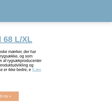
l 68 L/XL
nske mærker, der har
turrygsække, og som
en af rygsækproducenter
 produktudvikling og
e er ikke bedre, e
(Læs
b nu »