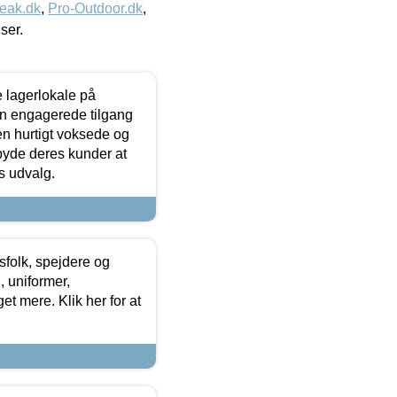
eak.dk
,
Pro-Outdoor.dk
,
iser.
le lagerlokale på
den engagerede tilgang
kken hurtigt voksede og
lbyde deres kunder at
s udvalg.
tsfolk, spejdere og
 uniformer,
et mere. Klik her for at