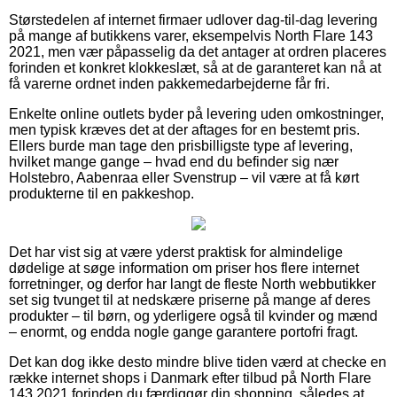
Størstedelen af internet firmaer udlover dag-til-dag levering
på mange af butikkens varer, eksempelvis North Flare 143
2021, men vær påpasselig da det antager at ordren placeres
forinden et konkret klokkeslæt, så at de garanteret kan nå at
få varerne ordnet inden pakkemedarbejderne får fri.
Enkelte online outlets byder på levering uden omkostninger,
men typisk kræves det at der aftages for en bestemt pris.
Ellers burde man tage den prisbilligste type af levering,
hvilket mange gange – hvad end du befinder sig nær
Holstebro, Aabenraa eller Svenstrup – vil være at få kørt
produkterne til en pakkeshop.
Det har vist sig at være yderst praktisk for almindelige
dødelige at søge information om priser hos flere internet
forretninger, og derfor har langt de fleste North webbutikker
set sig tvunget til at nedskære priserne på mange af deres
produkter – til børn, og yderligere også til kvinder og mænd
– enormt, og endda nogle gange garantere portofri fragt.
Det kan dog ikke desto mindre blive tiden værd at checke en
række internet shops i Danmark efter tilbud på North Flare
143 2021 forinden du færdiggør din shopping, således at