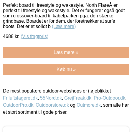
Perfekt board til freestyle og wakestyle. North FlareÂ er
perfekt til freestyle og wakestyle. Det er fungerer også godt
som crossover-board til kabelparken pga. den stærke
grindbase. Boardet er for dem, der foretrækker at surfe i
boots. Det er et solidt b
(Læs mere)
4688
kr.
(Vis fragtpris)
Læs mere »
Køb nu »
De mest populære outdoor-webshops er i øjeblikket
Friluftslageret.dk
,
55Nord.dk
,
GrejFreak.dk
,
Pro-Outdoor.dk
,
OutdoorPro.dk
,
Outdoorstore.dk
og
Outmore.dk
, som alle har
et stort sortiment til gode priser.