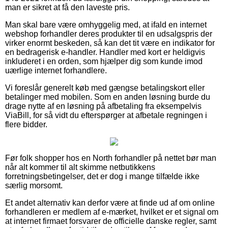
man er sikret at få den laveste pris.
Man skal bare være omhyggelig med, at ifald en internet
webshop forhandler deres produkter til en udsalgspris der
virker enormt beskeden, så kan det tit være en indikator for
en bedragerisk e-handler. Handler med kort er heldigvis
inkluderet i en orden, som hjælper dig som kunde imod
uærlige internet forhandlere.
Vi foreslår generelt køb med gængse betalingskort eller
betalinger med mobilen. Som en anden løsning burde du
drage nytte af en løsning på afbetaling fra eksempelvis
ViaBill, for så vidt du efterspørger at afbetale regningen i
flere bidder.
Før folk shopper hos en North forhandler på nettet bør man
når alt kommer til alt skimme netbutikkens
forretningsbetingelser, det er dog i mange tilfælde ikke
særlig morsomt.
Et andet alternativ kan derfor være at finde ud af om online
forhandleren er medlem af e-mærket, hvilket er et signal om
at internet firmaet forsvarer de officielle danske regler, samt