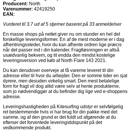
Producent:
North
Varenummer:
42419250
EAN:
Vurderet til
3.7
ud af 5 stjerner baseret på
33
anmeldelser
En masse shops på nettet giver nu om stunder en hel del
forskellige leveringsformer. En af de mest moderne er i dag
afhentningssteder, hvor du kan afhente ordren lige præcis
når det passer ind i din kalender. Fragtløsningen er altså
usædvanlig bekvem, og tit endda den mindst kostelige
leveringsversion ved køb af North Flare 143 2021.
Du kan derudover overveje at få varerne leveret til din
adresse eller til hvor du arbejder. Den er somme tider en sjat
dyrere, men desuden virkelig smart. Den mest betalelige
form for fragt vil dog altid være selv at hente produkterne,
som jo nødvendiggør at du befinder dig lige ved e-shoppens
adresse.
Leveringshastigheden på Kitesurfing udstyr er selvfølgelig
ret bestemmende hvis vi har brug for din pakke med det
samme, og af den grund er det fuldt ud afgørende at du
efterser det forventede leveringstidspunkt på det
vedkommende produkt.