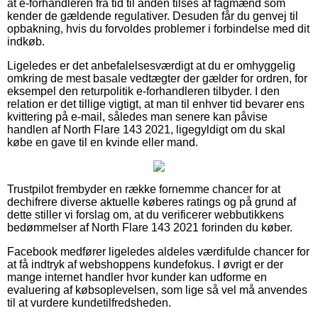
at e-forhandleren fra tid til anden tilses af fagmænd som
kender de gældende regulativer. Desuden får du genvej til
opbakning, hvis du forvoldes problemer i forbindelse med dit
indkøb.
Ligeledes er det anbefalelsesværdigt at du er omhyggelig
omkring de mest basale vedtægter der gælder for ordren, for
eksempel den returpolitik e-forhandleren tilbyder. I den
relation er det tillige vigtigt, at man til enhver tid bevarer ens
kvittering på e-mail, således man senere kan påvise
handlen af North Flare 143 2021, ligegyldigt om du skal
købe en gave til en kvinde eller mand.
Trustpilot frembyder en række fornemme chancer for at
dechifrere diverse aktuelle køberes ratings og på grund af
dette stiller vi forslag om, at du verificerer webbutikkens
bedømmelser af North Flare 143 2021 forinden du køber.
Facebook medfører ligeledes aldeles værdifulde chancer for
at få indtryk af webshoppens kundefokus. I øvrigt er der
mange internet handler hvor kunder kan udforme en
evaluering af købsoplevelsen, som lige så vel må anvendes
til at vurdere kundetilfredsheden.