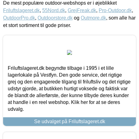
De mest populære outdoor-webshops er i øjeblikket
Friluftslageret.dk
,
55Nord.dk
,
GrejFreak.dk
,
Pro-Outdoor.dk
,
OutdoorPro.dk
,
Outdoorstore.dk
og
Outmore.dk
, som alle har
et stort sortiment til gode priser.
Friluftslageret.dk begyndte tilbage i 1995 i et lille
lagerlokale på Vestfyn. Den gode service, det rigtige
grej og den engagerede tilgang til friluftsliv og det rigtige
udstyr gjorde, at butikken hurtigt voksede og faktisk var
de blandt de allerførste, der kunne tilbyde deres kunder
at handle i en reel webshop. Klik her for at se deres
udvalg.
Se udvalget på Friluftslageret.dk