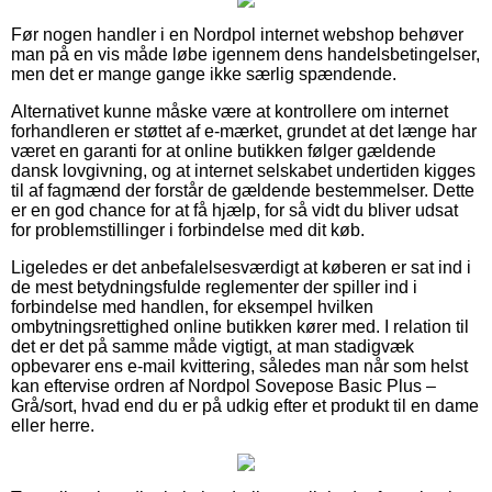
Før nogen handler i en Nordpol internet webshop behøver
man på en vis måde løbe igennem dens handelsbetingelser,
men det er mange gange ikke særlig spændende.
Alternativet kunne måske være at kontrollere om internet
forhandleren er støttet af e-mærket, grundet at det længe har
været en garanti for at online butikken følger gældende
dansk lovgivning, og at internet selskabet undertiden kigges
til af fagmænd der forstår de gældende bestemmelser. Dette
er en god chance for at få hjælp, for så vidt du bliver udsat
for problemstillinger i forbindelse med dit køb.
Ligeledes er det anbefalelsesværdigt at køberen er sat ind i
de mest betydningsfulde reglementer der spiller ind i
forbindelse med handlen, for eksempel hvilken
ombytningsrettighed online butikken kører med. I relation til
det er det på samme måde vigtigt, at man stadigvæk
opbevarer ens e-mail kvittering, således man når som helst
kan eftervise ordren af Nordpol Sovepose Basic Plus –
Grå/sort, hvad end du er på udkig efter et produkt til en dame
eller herre.