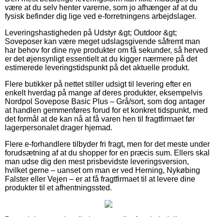
være at du selv henter varerne, som jo afhænger af at du
fysisk befinder dig lige ved e-forretningens arbejdslager.
Leveringshastigheden på Udstyr &gt; Outdoor &gt;
Soveposer kan være meget udslagsgivende såfremt man
har behov for dine nye produkter om få sekunder, så herved
er det øjensynligt essentielt at du kigger nærmere på det
estimerede leveringstidspunkt på det aktuelle produkt.
Flere butikker på nettet stiller udsigt til levering efter en
enkelt hverdag på mange af deres produkter, eksempelvis
Nordpol Sovepose Basic Plus – Grå/sort, som dog antager
at handlen gemmenføres forud for et konkret tidspunkt, med
det formål at de kan nå at få varen hen til fragtfirmaet før
lagerpersonalet drager hjemad.
Flere e-forhandlere tilbyder fri fragt, men for det meste under
forudsætning af at du shopper for en præcis sum. Ellers skal
man udse dig den mest prisbevidste leveringsversion,
hvilket gerne – uanset om man er ved Herning, Nykøbing
Falster eller Vejen – er at få fragtfirmaet til at levere dine
produkter til et afhentningssted.