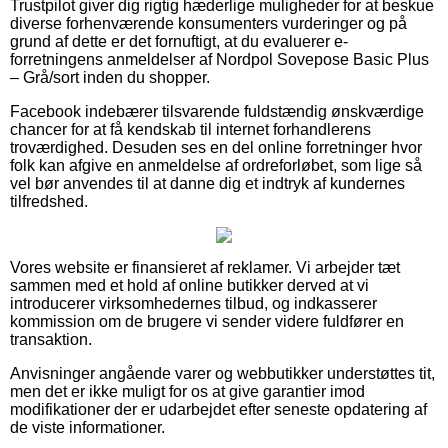
Trustpilot giver dig rigtig hæderlige muligheder for at beskue
diverse forhenværende konsumenters vurderinger og på
grund af dette er det fornuftigt, at du evaluerer e-
forretningens anmeldelser af Nordpol Sovepose Basic Plus
– Grå/sort inden du shopper.
Facebook indebærer tilsvarende fuldstændig ønskværdige
chancer for at få kendskab til internet forhandlerens
troværdighed. Desuden ses en del online forretninger hvor
folk kan afgive en anmeldelse af ordreforløbet, som lige så
vel bør anvendes til at danne dig et indtryk af kundernes
tilfredshed.
Vores website er finansieret af reklamer. Vi arbejder tæt
sammen med et hold af online butikker derved at vi
introducerer virksomhedernes tilbud, og indkasserer
kommission om de brugere vi sender videre fuldfører en
transaktion.
Anvisninger angående varer og webbutikker understøttes tit,
men det er ikke muligt for os at give garantier imod
modifikationer der er udarbejdet efter seneste opdatering af
de viste informationer.