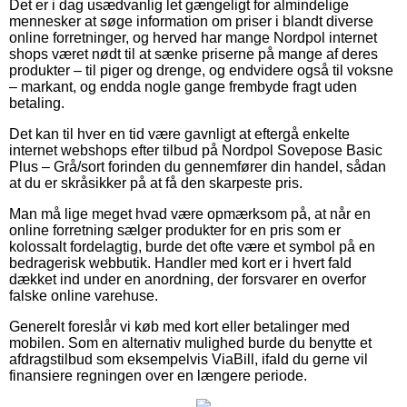
Det er i dag usædvanlig let gængeligt for almindelige
mennesker at søge information om priser i blandt diverse
online forretninger, og herved har mange Nordpol internet
shops været nødt til at sænke priserne på mange af deres
produkter – til piger og drenge, og endvidere også til voksne
– markant, og endda nogle gange frembyde fragt uden
betaling.
Det kan til hver en tid være gavnligt at eftergå enkelte
internet webshops efter tilbud på Nordpol Sovepose Basic
Plus – Grå/sort forinden du gennemfører din handel, sådan
at du er skråsikker på at få den skarpeste pris.
Man må lige meget hvad være opmærksom på, at når en
online forretning sælger produkter for en pris som er
kolossalt fordelagtig, burde det ofte være et symbol på en
bedragerisk webbutik. Handler med kort er i hvert fald
dækket ind under en anordning, der forsvarer en overfor
falske online varehuse.
Generelt foreslår vi køb med kort eller betalinger med
mobilen. Som en alternativ mulighed burde du benytte et
afdragstilbud som eksempelvis ViaBill, ifald du gerne vil
finansiere regningen over en længere periode.