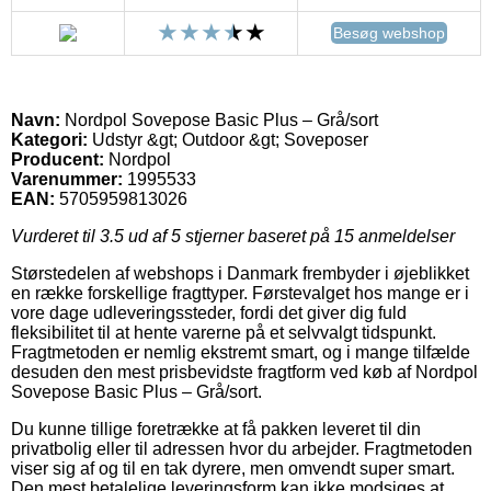
Besøg webshop
Navn:
Nordpol Sovepose Basic Plus – Grå/sort
Kategori:
Udstyr &gt; Outdoor &gt; Soveposer
Producent:
Nordpol
Varenummer:
1995533
EAN:
5705959813026
Vurderet til
3.5
ud af 5 stjerner baseret på
15
anmeldelser
Størstedelen af webshops i Danmark frembyder i øjeblikket
en række forskellige fragttyper. Førstevalget hos mange er i
vore dage udleveringssteder, fordi det giver dig fuld
fleksibilitet til at hente varerne på et selvvalgt tidspunkt.
Fragtmetoden er nemlig ekstremt smart, og i mange tilfælde
desuden den mest prisbevidste fragtform ved køb af Nordpol
Sovepose Basic Plus – Grå/sort.
Du kunne tillige foretrække at få pakken leveret til din
privatbolig eller til adressen hvor du arbejder. Fragtmetoden
viser sig af og til en tak dyrere, men omvendt super smart.
Den mest betalelige leveringsform kan ikke modsiges at