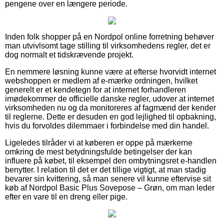
pengene over en længere periode.
Inden folk shopper på en Nordpol online forretning behøver
man utvivlsomt tage stilling til virksomhedens regler, det er
dog normalt et tidskrævende projekt.
En nemmere løsning kunne være at efterse hvorvidt internet
webshoppen er medlem af e-mærke ordningen, hvilket
generelt er et kendetegn for at internet forhandleren
imødekommer de officielle danske regler, udover at internet
virksomheden nu og da monitoreres af fagmænd der kender
til reglerne. Dette er desuden en god lejlighed til opbakning,
hvis du forvoldes dilemmaer i forbindelse med din handel.
Ligeledes tilråder vi at køberen er oppe på mærkerne
omkring de mest betydningsfulde betingelser der kan
influere på købet, til eksempel den ombytningsret e-handlen
benytter. I relation til det er det tillige vigtigt, at man stadig
bevarer sin kvittering, så man senere vil kunne eftervise sit
køb af Nordpol Basic Plus Sovepose – Grøn, om man leder
efter en vare til en dreng eller pige.