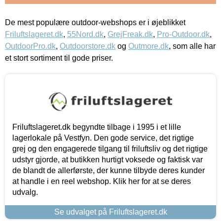
De mest populære outdoor-webshops er i øjeblikket
Friluftslageret.dk
,
55Nord.dk
,
GrejFreak.dk
,
Pro-Outdoor.dk
,
OutdoorPro.dk
,
Outdoorstore.dk
og
Outmore.dk
, som alle har
et stort sortiment til gode priser.
Friluftslageret.dk begyndte tilbage i 1995 i et lille
lagerlokale på Vestfyn. Den gode service, det rigtige
grej og den engagerede tilgang til friluftsliv og det rigtige
udstyr gjorde, at butikken hurtigt voksede og faktisk var
de blandt de allerførste, der kunne tilbyde deres kunder
at handle i en reel webshop. Klik her for at se deres
udvalg.
Se udvalget på Friluftslageret.dk