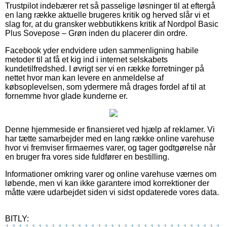
Trustpilot indebærer ret så passelige løsninger til at eftergå
en lang række aktuelle brugeres kritik og herved slår vi et
slag for, at du gransker webbutikkens kritik af Nordpol Basic
Plus Sovepose – Grøn inden du placerer din ordre.
Facebook yder endvidere uden sammenligning habile
metoder til at få et kig ind i internet selskabets
kundetilfredshed. I øvrigt ser vi en række forretninger på
nettet hvor man kan levere en anmeldelse af
købsoplevelsen, som ydermere må drages fordel af til at
fornemme hvor glade kunderne er.
Denne hjemmeside er finansieret ved hjælp af reklamer. Vi
har tætte samarbejder med en lang række online varehuse
hvor vi fremviser firmaernes varer, og tager godtgørelse når
en bruger fra vores side fuldfører en bestilling.
Informationer omkring varer og online varehuse værnes om
løbende, men vi kan ikke garantere imod korrektioner der
måtte være udarbejdet siden vi sidst opdaterede vores data.
BITLY: