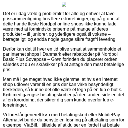
Det er i dag vældig problemfrit for alle og enhver at lave
prissammenligning hos flere e-forretninger, og på grund af
dette har de fleste Nordpol online shops ikke kunne lade
være med at formindske priserne på mange af deres
produkter – til juniorer, og yderligere også til voksne –
betragteligt, og endda nogle gange sikre fragtfri levering.
Derfor kan det til hver en tid blive smart at sammenholde et
par internet shops i Danmark efter rabatkoder på Nordpol
Basic Plus Sovepose – Grøn forinden du placerer ordren,
således at du er skråsikker på at antage den mest betalelige
pris.
Man må lige meget hvad ikke glemme, at hvis en internet
shop udlover varer til en pris der kan virke besynderligt
beskeden, så kunne det ofte være et tegn på en fup e-butik.
Køb med gængse betalingskort er på den anden side en del
af en forordning, der sikrer dig som kunde overfor fup e-
forretninger.
Vi foreslår generelt køb med betalingskort eller MobilePay.
Alternativt burde du benytte en løsning på afbetaling som for
eksempel ViaBill, i tilfælde af at du ser en fordel i at betale