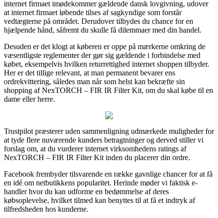
internet firmaet imødekommer gældende dansk lovgivning, udover
at internet firmaet løbende tilses af sagkyndige som forstår
vedtægterne på området. Derudover tilbydes du chance for en
hjælpende hånd, såfremt du skulle få dilemmaer med din handel.
Desuden er det klogt at køberen er oppe på mærkerne omkring de
væsentligste reglementer der gør sig gældende i forbindelse med
købet, eksempelvis hvilken returrettighed internet shoppen tilbyder.
Her er det tillige relevant, at man permanent bevarer ens
ordrekvittering, således man når som helst kan bekræfte sin
shopping af NexTORCH – FIR IR Filter Kit, om du skal købe til en
dame eller herre.
Trustpilot præsterer uden sammenligning udmærkede muligheder for
at tyde flere nuværende kunders betragtninger og derved stiller vi
forslag om, at du vurderer internet virksomhedens ratings af
NexTORCH – FIR IR Filter Kit inden du placerer din ordre.
Facebook frembyder tilsvarende en række gavnlige chancer for at få
en idé om netbutikkens popularitet. Herinde møder vi faktisk e-
handler hvor du kan udforme en bedømmelse af deres
købsoplevelse, hvilket tilmed kan benyttes til at få et indtryk af
tilfredsheden hos kunderne.