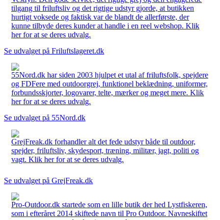
tilgang til friluftsliv og det rigtige udstyr gjorde, at butikken
hurtigt voksede og faktisk var de blandt de allerførste, der
kunne tilbyde deres kunder at handle i en reel webshop. Klik
her for at se deres udvalg.
Se udvalget på Friluftslageret.dk
55Nord.dk har siden 2003 hjulpet et utal af friluftsfolk, spejdere
og FDFere med outdoorgrej, funktionel beklædning, uniformer,
forbundsskjorter, logovarer, telte, mærker og meget mere. Klik
her for at se deres udvalg.
Se udvalget på 55Nord.dk
GrejFreak.dk forhandler alt det fede udstyr både til outdoor,
spejder, friluftsliv, skydesport, træning, militær, jagt, politi og
vagt. Klik her for at se deres udvalg.
Se udvalget på GrejFreak.dk
Pro-Outdoor.dk startede som en lille butik der hed Lystfiskeren,
som i efteråret 2014 skiftede navn til Pro Outdoor. Navneskiftet