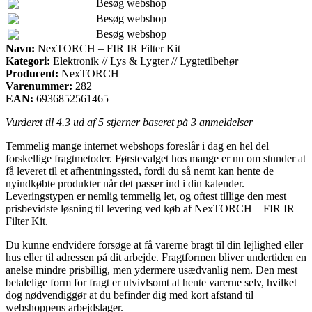
Besøg webshop
Besøg webshop
Besøg webshop
Navn:
NexTORCH – FIR IR Filter Kit
Kategori:
Elektronik // Lys & Lygter // Lygtetilbehør
Producent:
NexTORCH
Varenummer:
282
EAN:
6936852561465
Vurderet til
4.3
ud af 5 stjerner baseret på
3
anmeldelser
Temmelig mange internet webshops foreslår i dag en hel del
forskellige fragtmetoder. Førstevalget hos mange er nu om stunder at
få leveret til et afhentningssted, fordi du så nemt kan hente de
nyindkøbte produkter når det passer ind i din kalender.
Leveringstypen er nemlig temmelig let, og oftest tillige den mest
prisbevidste løsning til levering ved køb af NexTORCH – FIR IR
Filter Kit.
Du kunne endvidere forsøge at få varerne bragt til din lejlighed eller
hus eller til adressen på dit arbejde. Fragtformen bliver undertiden en
anelse mindre prisbillig, men ydermere usædvanlig nem. Den mest
betalelige form for fragt er utvivlsomt at hente varerne selv, hvilket
dog nødvendiggør at du befinder dig med kort afstand til
webshoppens arbejdslager.