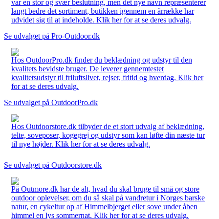
var en stor og svær beslutning, men det nye navn repræsenterer
langt bedre det sortiment, butikken igennem en årrække har
udvidet sig til at indeholde. Klik her for at se deres udvalg.
Se udvalget på Pro-Outdoor.dk
Hos OutdoorPro.dk finder du beklædning og udstyr til den
kvalitets bevidste bruger. De leverer gennemtestet
kvalitetsudstyr til friluftslivet, rejser, fritid og hverdag. Klik her
for at se deres udvalg.
Se udvalget på OutdoorPro.dk
Hos Outdoorstore.dk tilbyder de et stort udvalg af beklædning,
telte, soveposer, kogegrej og udstyr som kan løfte din næste tur
til nye højder. Klik her for at se deres udvalg.
Se udvalget på Outdoorstore.dk
På Outmore.dk har de alt, hvad du skal bruge til små og store
outdoor oplevelser, om du så skal på vandretur i Norges barske
natur, en cykeltur op af Himmelbjerget eller sove under åben
himmel en lys sommernat. Klik her for at se deres udvalg.