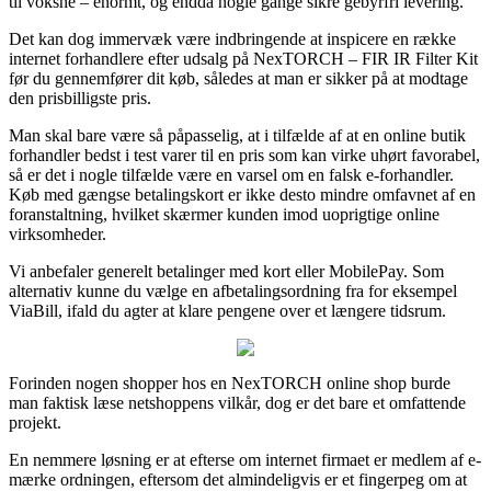
til voksne – enormt, og endda nogle gange sikre gebyrfri levering.
Det kan dog immervæk være indbringende at inspicere en række
internet forhandlere efter udsalg på NexTORCH – FIR IR Filter Kit
før du gennemfører dit køb, således at man er sikker på at modtage
den prisbilligste pris.
Man skal bare være så påpasselig, at i tilfælde af at en online butik
forhandler bedst i test varer til en pris som kan virke uhørt favorabel,
så er det i nogle tilfælde være en varsel om en falsk e-forhandler.
Køb med gængse betalingskort er ikke desto mindre omfavnet af en
foranstaltning, hvilket skærmer kunden imod uoprigtige online
virksomheder.
Vi anbefaler generelt betalinger med kort eller MobilePay. Som
alternativ kunne du vælge en afbetalingsordning fra for eksempel
ViaBill, ifald du agter at klare pengene over et længere tidsrum.
Forinden nogen shopper hos en NexTORCH online shop burde
man faktisk læse netshoppens vilkår, dog er det bare et omfattende
projekt.
En nemmere løsning er at efterse om internet firmaet er medlem af e-
mærke ordningen, eftersom det almindeligvis er et fingerpeg om at