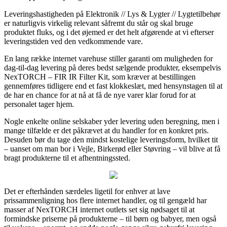
Leveringshastigheden på Elektronik // Lys & Lygter // Lygtetilbehør
er naturligvis virkelig relevant såfremt du står og skal bruge
produktet fluks, og i det øjemed er det helt afgørende at vi efterser
leveringstiden ved den vedkommende vare.
En lang række internet varehuse stiller garanti om muligheden for
dag-til-dag levering på deres bedst sælgende produkter, eksempelvis
NexTORCH – FIR IR Filter Kit, som kræver at bestillingen
gennemføres tidligere end et fast klokkeslæt, med hensynstagen til at
de har en chance for at nå at få de nye varer klar forud for at
personalet tager hjem.
Nogle enkelte online selskaber yder levering uden beregning, men i
mange tilfælde er det påkrævet at du handler for en konkret pris.
Desuden bør du tage den mindst kostelige leveringsform, hvilket tit
– uanset om man bor i Vejle, Birkerød eller Støvring – vil blive at få
bragt produkterne til et afhentningssted.
Det er efterhånden særdeles ligetil for enhver at lave
prissammenligning hos flere internet handler, og til gengæld har
masser af NexTORCH internet outlets set sig nødsaget til at
formindske priserne på produkterne – til børn og babyer, men også