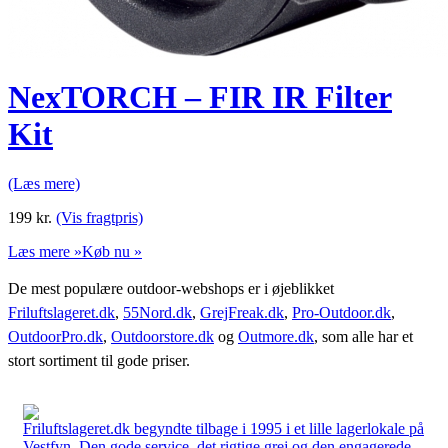
NexTORCH – FIR IR Filter
Kit
(Læs mere)
199
kr.
(Vis fragtpris)
Læs mere »
Køb nu »
De mest populære outdoor-webshops er i øjeblikket
Friluftslageret.dk
,
55Nord.dk
,
GrejFreak.dk
,
Pro-Outdoor.dk
,
OutdoorPro.dk
,
Outdoorstore.dk
og
Outmore.dk
, som alle har et
stort sortiment til gode priser.
Friluftslageret.dk begyndte tilbage i 1995 i et lille lagerlokale på
Vestfyn. Den gode service, det rigtige grej og den engagerede