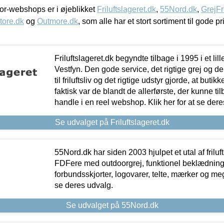
r-webshops er i øjeblikket
Friluftslageret.dk
,
55Nord.dk
,
GrejFr
tore.dk
og
Outmore.dk
, som alle har et stort sortiment til gode pr
Friluftslageret.dk begyndte tilbage i 1995 i et lil
Vestfyn. Den gode service, det rigtige grej og 
til friluftsliv og det rigtige udstyr gjorde, at buti
faktisk var de blandt de allerførste, der kunne ti
handle i en reel webshop. Klik her for at se dere
Se udvalget på Friluftslageret.dk
55Nord.dk har siden 2003 hjulpet et utal af friluf
FDFere med outdoorgrej, funktionel beklædning,
forbundsskjorter, logovarer, telte, mærker og meg
se deres udvalg.
Se udvalget på 55Nord.dk