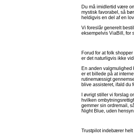
Du må imidlertid være om
mystisk favorabel, så bør
heldigvis en del af en lov
Vi foreslår generelt best
eksempelvis ViaBill, for 
Forud for at folk shopper
er det naturligvis ikke 
En anden valgmulighed ku
er et billede på at intern
rutinemæssigt gennemses 
blive assisteret, ifald d
I øvrigt stiller vi forsla
hvilken ombytningsrettigh
gemmer sin ordremail, s
Night Blue, uden hensyn t
Trustpilot indebærer helt