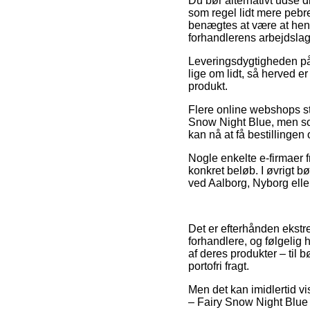
Du bør alternativt udse di
som regel lidt mere pebr
benægtes at være at hent
forhandlerens arbejdslag
Leveringsdygtigheden på 
lige om lidt, så herved e
produkt.
Flere online webshops st
Snow Night Blue, men som 
kan nå at få bestillingen
Nogle enkelte e-firmaer f
konkret beløb. I øvrigt 
ved Aalborg, Nyborg eller 
Det er efterhånden ekstre
forhandlere, og følgelig
af deres produkter – til
portofri fragt.
Men det kan imidlertid v
– Fairy Snow Night Blue f