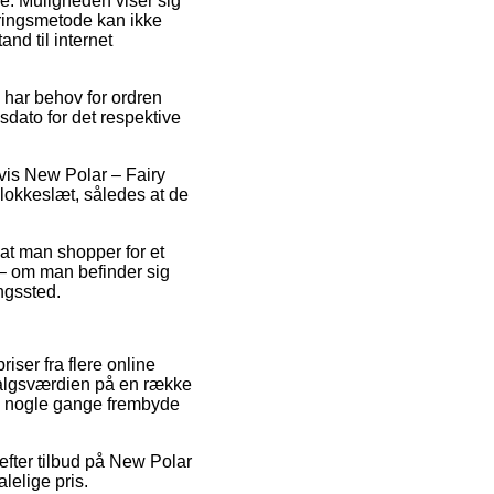
sse. Muligheden viser sig
eringsmetode kan ikke
nd til internet
 har behov for ordren
sdato for det respektive
lvis New Polar – Fairy
klokkeslæt, således at de
 at man shopper for et
 – om man befinder sig
ingssted.
iser fra flere online
 salgsværdien på en række
da nogle gange frembyde
efter tilbud på New Polar
lelige pris.