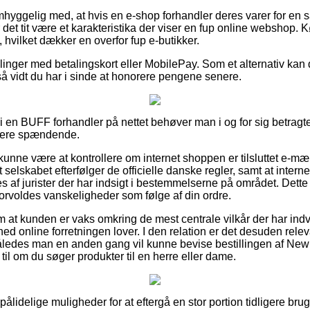
hyggelig med, at hvis en e-shop forhandler deres varer for en 
 det tit være et karakteristika der viser en fup online webshop. 
, hvilket dækker en overfor fup e-butikker.
illinger med betalingskort eller MobilePay. Som et alternativ kan
så vidt du har i sinde at honorere pengene senere.
 i en BUFF forhandler på nettet behøver man i og for sig betragt
videre spændende.
nne være at kontrollere om internet shoppen er tilsluttet e-mæ
et selskabet efterfølger de officielle danske regler, samt at intern
af jurister der har indsigt i bestemmelserne på området. Dette 
u forvoldes vanskeligheder som følge af din ordre.
g om at kunden er vaks omkring de mest centrale vilkår der har ind
ed online forretningen lover. I den relation er det desuden rele
åledes man en anden gang vil kunne bevise bestillingen af New
il om du søger produkter til en herre eller dame.
 pålidelige muligheder for at eftergå en stor portion tidligere br