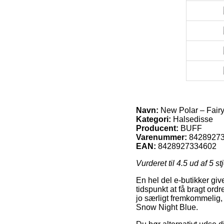
Navn:
New Polar – Fair
Kategori:
Halsedisse
Producent:
BUFF
Varenummer:
8428927
EAN:
8428927334602
Vurderet til
4.5
ud af 5 st
En hel del e-butikker giv
tidspunkt at få bragt ord
jo særligt fremkommelig,
Snow Night Blue.