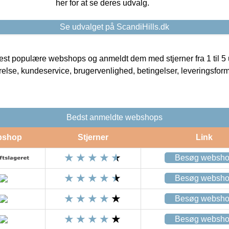
her for at se deres udvalg.
Se udvalget på ScandiHills.dk
t populære webshops og anmeldt dem med stjerner fra 1 til 5 ud
rrelse, kundeservice, brugervenlighed, betingelser, leveringsfor
Bedst anmeldte webshops
bshop
Stjerner
Link
Besøg websh
Besøg websh
Besøg websh
Besøg websh