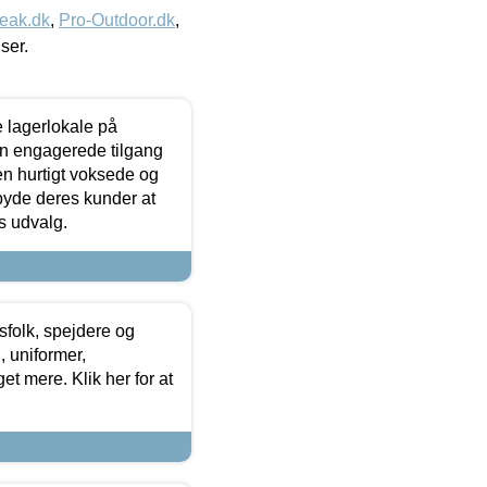
eak.dk
,
Pro-Outdoor.dk
,
iser.
le lagerlokale på
den engagerede tilgang
kken hurtigt voksede og
lbyde deres kunder at
s udvalg.
tsfolk, spejdere og
 uniformer,
et mere. Klik her for at