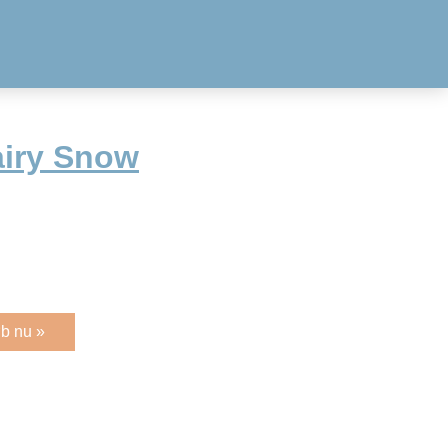
airy Snow
b nu »