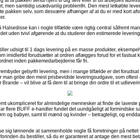
g at få pakken sendt hjem til dig selv eller til dit arbejdes adre
et, men samtidig usædvanlig problemfri. Den mest letkøbte lev
e pakken selv, som desværre afhænger af at du er med kort afsta
er.
Halsedisse kan i nogle tilfælde være rigtig central såfremt man
r det uden tvivl afgørende at du studerer den estimerede levering
iller udsigt til 1 dags levering på en masse produkter, eksempe
imidlertid forudsætter at ordren aflægges forud for et fastsat 
 ordnet inden pakkemedarbejderne får fri.
rembyder gebyrfri levering, men i mange tilfælde er det forudsat
bør man gribe den mest prisbevidste leveringsudgave, som oftest
Brande – vil blive at få dem til at bringe din ordre til et udlever
mt ukompliceret for almindelige mennesker at finde de laveste pr
 har flere BUFF e-handler fundet det uundgåeligt at formindske
 børn og babyer, samt til mænd og kvinder – betragteligt, og end
ise sig lønnende at sammenholde nogle få forretninger på nettet 
orinden du bestiller, så du er garanteret at antage den mest beta