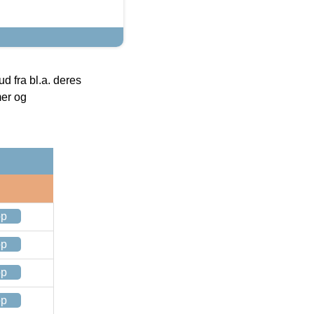
 fra bl.a. deres
mer og
op
op
op
op