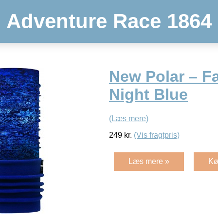
Adventure Race 1864
New Polar – F
Night Blue
(Læs mere)
249
kr.
(Vis fragtpris)
Læs mere »
Kø