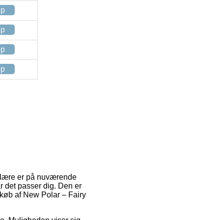
op
op
op
op
opulære er på nuværende
r det passer dig. Den er
 køb af New Polar – Fairy