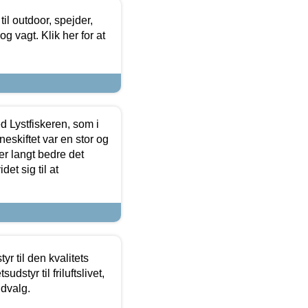
il outdoor, spejder,
 og vagt. Klik her for at
d Lystfiskeren, som i
neskiftet var en stor og
r langt bedre det
et sig til at
r til den kvalitets
dstyr til friluftslivet,
udvalg.