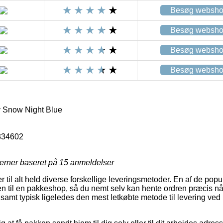
Besøg websh
Besøg websh
Besøg websh
Besøg websh
y Snow Night Blue
334602
jerner baseret på
15
anmeldelser
er til alt held diverse forskellige leveringsmetoder. En af de p
ren til en pakkeshop, så du nemt selv kan hente ordren præcis nå
 samt typisk ligeledes den mest letkøbte metode til levering ved