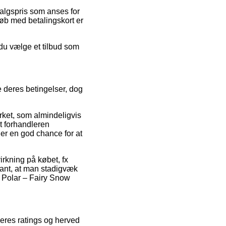
salgspris som anses for
Køb med betalingskort er
 du vælge et tilbud som
e deres betingelser, dog
rket, som almindeligvis
et forhandleren
er en god chance for at
virkning på købet, fx
vant, at man stadigvæk
 Polar – Fairy Snow
ugeres ratings og herved