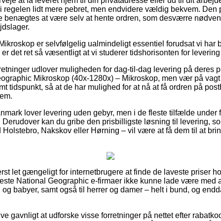
je at få leveret hjem til din privatadresse eller ud til dit arbej
 i regelen lidt mere pebret, men endvidere vældig bekvem. Den pr
e benægtes at være selv at hente ordren, som desværre nødvend
jdslager.
ikroskop er selvfølgelig ualmindeligt essentiel forudsat vi har 
er det ret så væsentligt at vi studerer tidshorisonten for leverin
rretninger udlover muligheden for dag-til-dag levering på deres 
ographic Mikroskop (40x-1280x) – Mikroskop, men vær på vagt 
mt tidspunkt, så at de har mulighed for at nå at få ordren på post
jem.
anmark lover levering uden gebyr, men i de fleste tilfælde under
s. Derudover kan du gribe den prisbilligste løsning til levering, 
 Holstebro, Nakskov eller Hørning – vil være at få dem til at brin
rst let gængeligt for internetbrugere at finde de laveste priser ho
e fleste National Geographic e-firmaer ikke kunne lade være med 
rn og babyer, samt også til herrer og damer – helt i bund, og en
ive gavnligt at udforske visse forretninger på nettet efter rabatk