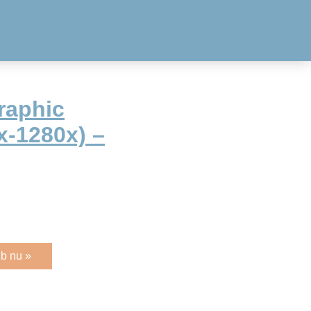
raphic
x-1280x) –
b nu »