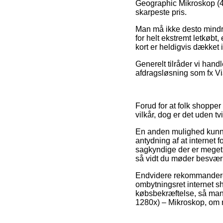
Geographic Mikroskop (40
skarpeste pris.
Man må ikke desto mindre 
for helt ekstremt letkøbt
kort er heldigvis dækket 
Generelt tilråder vi hand
afdragsløsning som fx Via
Forud for at folk shoppe
vilkår, dog er det uden tv
En anden mulighed kunne
antydning af at internet
sagkyndige der er meget 
så vidt du møder besvær 
Endvidere rekommanderer v
ombytningsret internet sh
købsbekræftelse, så man 
1280x) – Mikroskop, om m