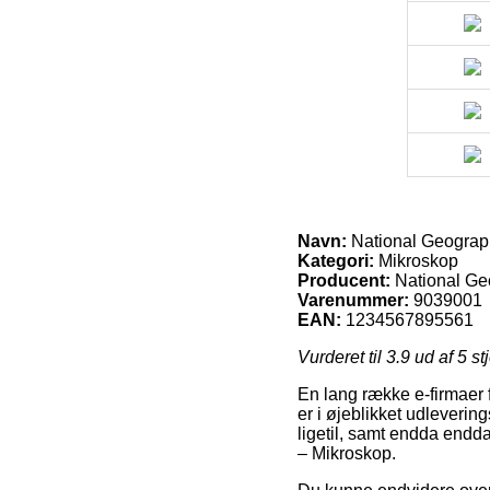
Navn:
National Geograph
Kategori:
Mikroskop
Producent:
National Ge
Varenummer:
9039001
EAN:
1234567895561
Vurderet til
3.9
ud af 5 st
En lang række e-firmaer 
er i øjeblikket udleverin
ligetil, samt endda endd
– Mikroskop.