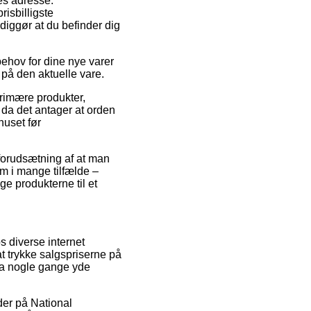
des adresse.
isbilligste
iggør at du befinder dig
behov for dine nye varer
g på den aktuelle vare.
primære produkter,
da det antager at orden
huset før
 forudsætning af at man
som i mange tilfælde –
ge produkterne til et
s diverse internet
at trykke salgspriserne på
dda nogle gange yde
oder på National