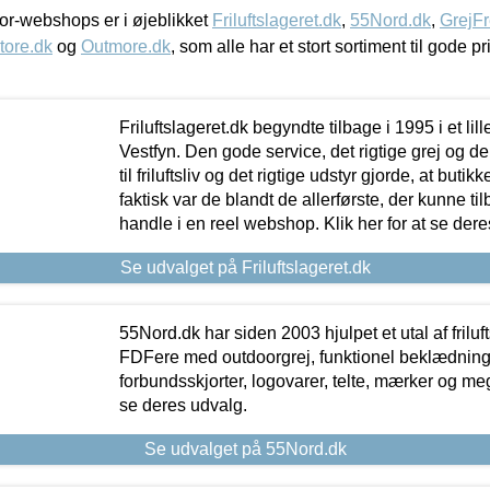
r-webshops er i øjeblikket
Friluftslageret.dk
,
55Nord.dk
,
GrejFr
tore.dk
og
Outmore.dk
, som alle har et stort sortiment til gode pr
Friluftslageret.dk begyndte tilbage i 1995 i et lil
Vestfyn. Den gode service, det rigtige grej og 
til friluftsliv og det rigtige udstyr gjorde, at buti
faktisk var de blandt de allerførste, der kunne ti
handle i en reel webshop. Klik her for at se dere
Se udvalget på Friluftslageret.dk
55Nord.dk har siden 2003 hjulpet et utal af friluf
FDFere med outdoorgrej, funktionel beklædning,
forbundsskjorter, logovarer, telte, mærker og meg
se deres udvalg.
Se udvalget på 55Nord.dk