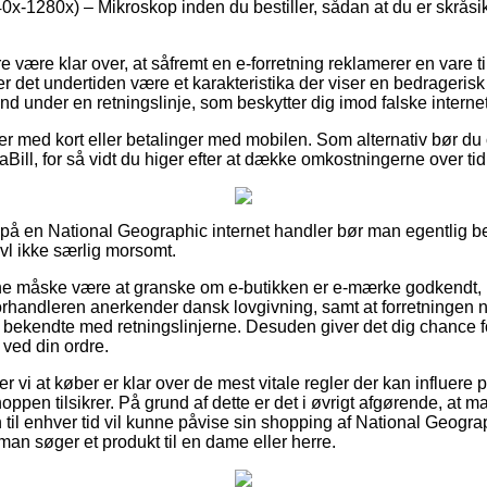
x-1280x) – Mikroskop inden du bestiller, sådan at du er skråsi
være klar over, at såfremt en e-forretning reklamerer en vare ti
, er det undertiden være et karakteristika der viser en bedrageri
ind under en retningslinje, som beskytter dig imod falske intern
ler med kort eller betalinger med mobilen. Som alternativ bør du
Bill, for så vidt du higer efter at dække omkostningerne over tid
r på en National Geographic internet handler bør man egentlig b
ivl ikke særlig morsomt.
 måske være at granske om e-butikken er e-mærke godkendt, 
 forhandleren anerkender dansk lovgivning, samt at forretningen 
bekendte med retningslinjerne. Desuden giver det dig chance for 
ved din ordre.
i at køber er klar over de mest vitale regler der kan influere på
oppen tilsikrer. På grund af dette er det i øvrigt afgørende, at
til enhver tid vil kunne påvise sin shopping af National Geogra
an søger et produkt til en dame eller herre.