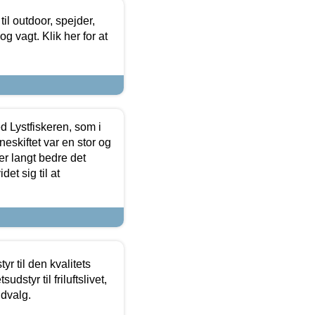
il outdoor, spejder,
 og vagt. Klik her for at
d Lystfiskeren, som i
neskiftet var en stor og
r langt bedre det
et sig til at
r til den kvalitets
dstyr til friluftslivet,
udvalg.