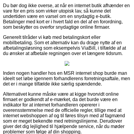
Du bør dog ikke overse, at når en internet butik afhænder en
vare for en pris som virker utopisk lav, så kunne det
undertiden være en varsel om en snydagtig e-butik.
Betalinger med kort er i hvert fald en del af en forordning,
som beskytter os overfor snydagtige online firmaer.
Generelt tilråder vi køb med betalingskort eller
mobilbetaling. Som et alternativ kan du drage nytte af en
afbetalingsløsning som eksempelvis ViaBill, i tilfælde af at
du ønsker at afbetale regningen over et længere tidsrum.
Inden nogen handler hos en MSR internet shop burde man
ideelt set løbe igennem forhandlerens forretningsaftale, men
det er i mange tilfælde ikke særlig spændende.
Alternativet kunne måske være at kigge hvorvidt online
firmaet er godkendt af e-mærket, da det burde være en
indikator for at internet forhandleren opererer i
overensstemmelse med de officielle regler, tillige med at
internet webshoppen af og til føres tilsyn med af fagmænd
som er meget bekendte med retningslinjerne. Derudover
giver det dig lejlighed til hjælpende service, når du møder
problemer som følge af din shopping.