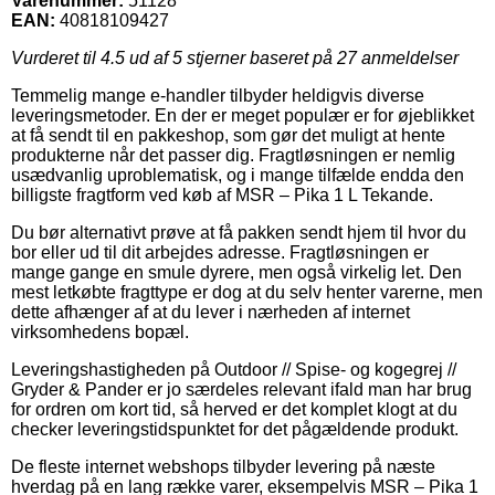
Varenummer:
51128
EAN:
40818109427
Vurderet til
4.5
ud af 5 stjerner baseret på
27
anmeldelser
Temmelig mange e-handler tilbyder heldigvis diverse
leveringsmetoder. En der er meget populær er for øjeblikket
at få sendt til en pakkeshop, som gør det muligt at hente
produkterne når det passer dig. Fragtløsningen er nemlig
usædvanlig uproblematisk, og i mange tilfælde endda den
billigste fragtform ved køb af MSR – Pika 1 L Tekande.
Du bør alternativt prøve at få pakken sendt hjem til hvor du
bor eller ud til dit arbejdes adresse. Fragtløsningen er
mange gange en smule dyrere, men også virkelig let. Den
mest letkøbte fragttype er dog at du selv henter varerne, men
dette afhænger af at du lever i nærheden af internet
virksomhedens bopæl.
Leveringshastigheden på Outdoor // Spise- og kogegrej //
Gryder & Pander er jo særdeles relevant ifald man har brug
for ordren om kort tid, så herved er det komplet klogt at du
checker leveringstidspunktet for det pågældende produkt.
De fleste internet webshops tilbyder levering på næste
hverdag på en lang række varer, eksempelvis MSR – Pika 1