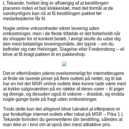
L Tekande, hvilket dog er afhængig af at bestillingen
placeres inden et fast klokkeslæt, med det formål at de
sandsynligvis kan nå at få bestillingen pakket før
medarbejderne får fri.
Nogle online virksomheder sikrer levering uden
omkostninger, men i de fleste tilfælde er det forbeholdt når
du shopper for et konkret beløb. I øvrigt skulle du udse dig
den mest betalelige leveringsmåde, der typisk – om du
befinder sig nær Helsingør, Slagelse eller Fredensborg – vil
blive at få bragt pakken til en pakkeshop.
Det er efterhånden yderst overkommeligt for internetbrugere
at finde de laveste priser på flere outlets på nettet, og til tak
har en hel del MSR online outlets ikke kunne lade være med
at trykke salgsværdien på en række af deres varer – til piger
og drenge, og desuden også til voksne – drastisk, og endda
nogle gange byde på fragt uden omkostninger.
Trods dette kan det alligevel blive lukrativt at efterprøve et
par forskellige internet outlets efter rabat på MSR – Pika 1 L
Tekande forinden du gennemfører din bestilling, således at
man ikke er i tvivl om at opnå den mest attraktive pris.