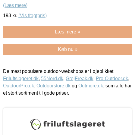
(Læs mere)
193
kr.
(Vis fragtpris)
Læs mere »
Køb nu »
De mest populære outdoor-webshops er i øjeblikket
Friluftslageret.dk
,
55Nord.dk
,
GrejFreak.dk
,
Pro-Outdoor.dk
,
OutdoorPro.dk
,
Outdoorstore.dk
og
Outmore.dk
, som alle har
et stort sortiment til gode priser.