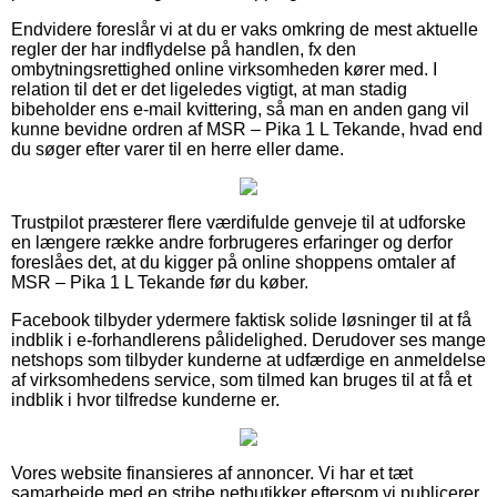
Endvidere foreslår vi at du er vaks omkring de mest aktuelle
regler der har indflydelse på handlen, fx den
ombytningsrettighed online virksomheden kører med. I
relation til det er det ligeledes vigtigt, at man stadig
bibeholder ens e-mail kvittering, så man en anden gang vil
kunne bevidne ordren af MSR – Pika 1 L Tekande, hvad end
du søger efter varer til en herre eller dame.
Trustpilot præsterer flere værdifulde genveje til at udforske
en længere række andre forbrugeres erfaringer og derfor
foreslåes det, at du kigger på online shoppens omtaler af
MSR – Pika 1 L Tekande før du køber.
Facebook tilbyder ydermere faktisk solide løsninger til at få
indblik i e-forhandlerens pålidelighed. Derudover ses mange
netshops som tilbyder kunderne at udfærdige en anmeldelse
af virksomhedens service, som tilmed kan bruges til at få et
indblik i hvor tilfredse kunderne er.
Vores website finansieres af annoncer. Vi har et tæt
samarbejde med en stribe netbutikker eftersom vi publicerer