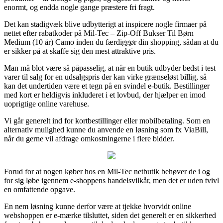
enormt, og endda nogle gange præstere fri fragt.
Det kan stadigvæk blive udbytterigt at inspicere nogle firmaer på
nettet efter rabatkoder på Mil-Tec – Zip-Off Bukser Til Børn
Medium (10 år) Camo inden du færdiggør din shopping, sådan at du
er sikker på at skaffe sig den mest attraktive pris.
Man må blot være så påpasselig, at når en butik udbyder bedst i test
varer til salg for en udsalgspris der kan virke grænseløst billig, så
kan det undertiden være et tegn på en svindel e-butik. Bestillinger
med kort er heldigvis inkluderet i et lovbud, der hjælper en imod
uoprigtige online varehuse.
Vi går generelt ind for kortbestillinger eller mobilbetaling. Som en
alternativ mulighed kunne du anvende en løsning som fx ViaBill,
når du gerne vil afdrage omkostningerne i flere bidder.
Forud for at nogen køber hos en Mil-Tec netbutik behøver de i og
for sig løbe igennem e-shoppens handelsvilkår, men det er uden tvivl
en omfattende opgave.
En nem løsning kunne derfor være at tjekke hvorvidt online
webshoppen er e-mærke tilsluttet, siden det generelt er en sikkerhed