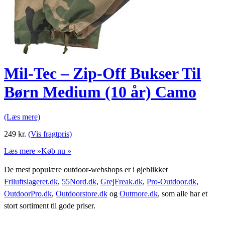
Mil-Tec – Zip-Off Bukser Til
Børn Medium (10 år) Camo
(Læs mere)
249
kr.
(Vis fragtpris)
Læs mere »
Køb nu »
De mest populære outdoor-webshops er i øjeblikket
Friluftslageret.dk
,
55Nord.dk
,
GrejFreak.dk
,
Pro-Outdoor.dk
,
OutdoorPro.dk
,
Outdoorstore.dk
og
Outmore.dk
, som alle har et
stort sortiment til gode priser.