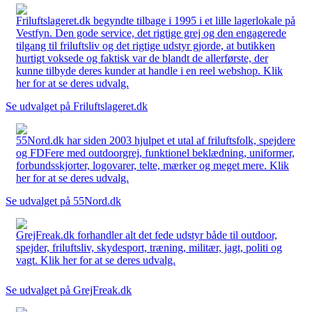
Friluftslageret.dk begyndte tilbage i 1995 i et lille lagerlokale på
Vestfyn. Den gode service, det rigtige grej og den engagerede
tilgang til friluftsliv og det rigtige udstyr gjorde, at butikken
hurtigt voksede og faktisk var de blandt de allerførste, der
kunne tilbyde deres kunder at handle i en reel webshop. Klik
her for at se deres udvalg.
Se udvalget på Friluftslageret.dk
55Nord.dk har siden 2003 hjulpet et utal af friluftsfolk, spejdere
og FDFere med outdoorgrej, funktionel beklædning, uniformer,
forbundsskjorter, logovarer, telte, mærker og meget mere. Klik
her for at se deres udvalg.
Se udvalget på 55Nord.dk
GrejFreak.dk forhandler alt det fede udstyr både til outdoor,
spejder, friluftsliv, skydesport, træning, militær, jagt, politi og
vagt. Klik her for at se deres udvalg.
Se udvalget på GrejFreak.dk