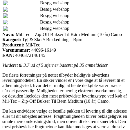
Besøg webshop
Besøg webshop
Besøg webshop
Besøg webshop
Besøg webshop
Navn:
Mil-Tec – Zip-Off Bukser Til Børn Medium (10 år) Camo
Kategori:
Tøj & Sko // Beklædning – Børn
Producent:
Mil-Tec
Varenummer:
44696-16149
EAN:
4046872146145
Vurderet til
3.7
ud af 5 stjerner baseret på
35
anmeldelser
De fleste forretninger på nettet tilbyder heldigvis alverdens
leveringsmodeller. En sikker vinder er i vore dage at få leveret til et
afhentningssted, hvor det er muligt at hente de købte varer præcis
når det passer dig. Muligheden er nemlig ekstremt overkommelig,
og desuden ligeledes den mest prisbevidste leveringstype ved køb af
Mil-Tec – Zip-Off Bukser Til Børn Medium (10 år) Camo.
Du kan endvidere vælge at bestille pakken til levering til din adresse
eller til dit arbejdes adresse. Fragtmuligheden bliver beklageligvis en
smule mere omkostningsfuld, men omvendt ekstremt smertefri. Den
mest prisbevidste fragtmetode kan ikke modsiges at være at du selv