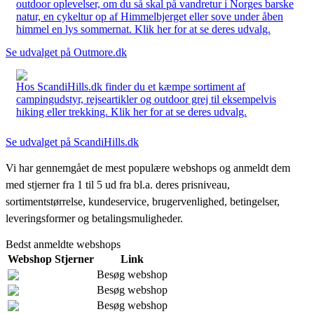
outdoor oplevelser, om du så skal på vandretur i Norges barske
natur, en cykeltur op af Himmelbjerget eller sove under åben
himmel en lys sommernat. Klik her for at se deres udvalg.
Se udvalget på Outmore.dk
Hos ScandiHills.dk finder du et kæmpe sortiment af
campingudstyr, rejseartikler og outdoor grej til eksempelvis
hiking eller trekking. Klik her for at se deres udvalg.
Se udvalget på ScandiHills.dk
Vi har gennemgået de mest populære webshops og anmeldt dem
med stjerner fra 1 til 5 ud fra bl.a. deres prisniveau,
sortimentstørrelse, kundeservice, brugervenlighed, betingelser,
leveringsformer og betalingsmuligheder.
Bedst anmeldte webshops
Webshop
Stjerner
Link
Besøg webshop
Besøg webshop
Besøg webshop