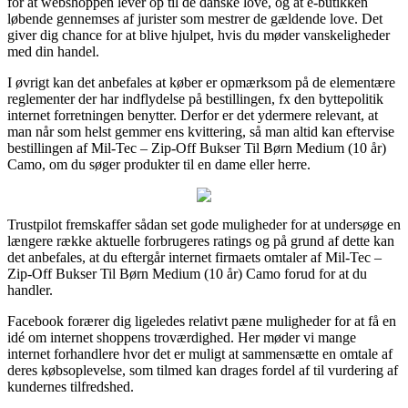
for at webshoppen lever op til de danske love, og at e-butikken
løbende gennemses af jurister som mestrer de gældende love. Det
giver dig chance for at blive hjulpet, hvis du møder vanskeligheder
med din handel.
I øvrigt kan det anbefales at køber er opmærksom på de elementære
reglementer der har indflydelse på bestillingen, fx den byttepolitik
internet forretningen benytter. Derfor er det ydermere relevant, at
man når som helst gemmer ens kvittering, så man altid kan eftervise
bestillingen af Mil-Tec – Zip-Off Bukser Til Børn Medium (10 år)
Camo, om du søger produkter til en dame eller herre.
Trustpilot fremskaffer sådan set gode muligheder for at undersøge en
længere række aktuelle forbrugeres ratings og på grund af dette kan
det anbefales, at du eftergår internet firmaets omtaler af Mil-Tec –
Zip-Off Bukser Til Børn Medium (10 år) Camo forud for at du
handler.
Facebook forærer dig ligeledes relativt pæne muligheder for at få en
idé om internet shoppens troværdighed. Her møder vi mange
internet forhandlere hvor det er muligt at sammensætte en omtale af
deres købsoplevelse, som tilmed kan drages fordel af til vurdering af
kundernes tilfredshed.