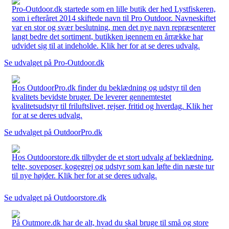
Pro-Outdoor.dk startede som en lille butik der hed Lystfiskeren,
som i efteråret 2014 skiftede navn til Pro Outdoor. Navneskiftet
var en stor og svær beslutning, men det nye navn repræsenterer
langt bedre det sortiment, butikken igennem en årrække har
udvidet sig til at indeholde. Klik her for at se deres udvalg.
Se udvalget på Pro-Outdoor.dk
Hos OutdoorPro.dk finder du beklædning og udstyr til den
kvalitets bevidste bruger. De leverer gennemtestet
kvalitetsudstyr til friluftslivet, rejser, fritid og hverdag. Klik her
for at se deres udvalg.
Se udvalget på OutdoorPro.dk
Hos Outdoorstore.dk tilbyder de et stort udvalg af beklædning,
telte, soveposer, kogegrej og udstyr som kan løfte din næste tur
til nye højder. Klik her for at se deres udvalg.
Se udvalget på Outdoorstore.dk
På Outmore.dk har de alt, hvad du skal bruge til små og store