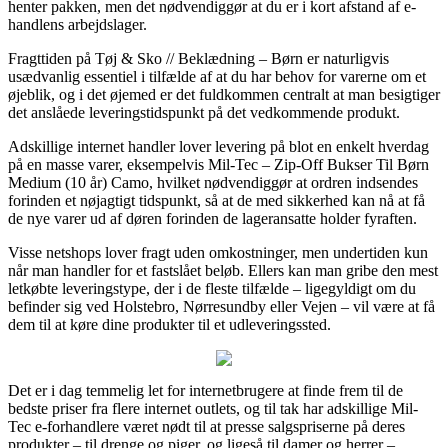
henter pakken, men det nødvendiggør at du er i kort afstand af e-
handlens arbejdslager.
Fragttiden på Tøj & Sko // Beklædning – Børn er naturligvis
usædvanlig essentiel i tilfælde af at du har behov for varerne om et
øjeblik, og i det øjemed er det fuldkommen centralt at man besigtiger
det anslåede leveringstidspunkt på det vedkommende produkt.
Adskillige internet handler lover levering på blot en enkelt hverdag
på en masse varer, eksempelvis Mil-Tec – Zip-Off Bukser Til Børn
Medium (10 år) Camo, hvilket nødvendiggør at ordren indsendes
forinden et nøjagtigt tidspunkt, så at de med sikkerhed kan nå at få
de nye varer ud af døren forinden de lageransatte holder fyraften.
Visse netshops lover fragt uden omkostninger, men undertiden kun
når man handler for et fastslået beløb. Ellers kan man gribe den mest
letkøbte leveringstype, der i de fleste tilfælde – ligegyldigt om du
befinder sig ved Holstebro, Nørresundby eller Vejen – vil være at få
dem til at køre dine produkter til et udleveringssted.
Det er i dag temmelig let for internetbrugere at finde frem til de
bedste priser fra flere internet outlets, og til tak har adskillige Mil-
Tec e-forhandlere været nødt til at presse salgspriserne på deres
produkter – til drenge og piger, og ligeså til damer og herrer –