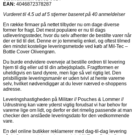
EAN:
4046872378287
Vurderet til
4.5
ud af 5 stjerner baseret på
40
anmeldelser
En række firmaer på nettet tilbyder nu om dage diverse
former for fragt. Det mest populære er nu til dags
udleveringssteder, hvor du selv afhenter de bestilte varer når
der er tid til det. Denne er jo temmelig enkel, og oftest tilmed
den mindst kostelige leveringsmetode ved køb af Mil-Tec –
Bottle Cover Olivengrøn.
Du burde endvidere overveje at bestille ordren til levering
hjem til dig eller ud til din arbejdsplads. Fragtformen er
uheldigvis en tand dyrere, men lige så vel rigtig let. Den
prisbilligste leveringsmanér er uden tvivl at hente varerne
selv, hvilket nødvendiggør at du lever nærved e-shoppens
adresse.
Leveringshastigheden på Militær // Pouches & Lommer //
Udrustning kan være yderst vigtig forudsat vi har behov for
varerne lige om lidt, og derfor er det rimelig passende at man
checker den anslåede leveringsdato for den vedkommende
vare.
En del online butikker reklamerer med dag-til-dag levering