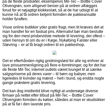
på de fleste produkter, eksempelvis Mil-Tec – Bottle Cover
Olivengrøn, som alligevel beroer på at ordren aflægges
forud for et nøjagtigt klokkeslæt, så at de har udsigt til at
kunne nå at få ordren betjent forinden de pakkeansatte
holder fyraften.
Visse online butikker yder gratis fragt, men tit kræves det at
man handler for en fastsat pris. Alternativt bør man beslutte
sig for den mest prisbevidste metode til levering, der oftest –
uden hensyn til om du er i Køge, Nykøbing Falster eller
Støvring – er at få bragt ordren til en pakkeshop.
Det er efterhånden rigtig gnidningsløst for alle og enhver at
lave prissammenligning på flere e-forretninger, og for det har
de fleste Mil-Tec internet outlets været tvunget til at sænke
salgspriserne på deres varer – til børn og babyer, men
ligeledes til kvinder og mænd – helt i bund, og endda nogle
gange præstere gratis levering.
Det kan dog imidlertid blive nyttigt at undersøge diverse
firmaer på nettet efter tilbud på Mil-Tec – Bottle Cover
Olivengrøn forinden du køber, således at man er skudsikker
på at få fat i den laveste pris.