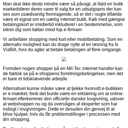
Man skal ikke desto mindre være så påvagt, at ifald en butik
markedsfører deres varer til salg for en udsalgspris der kan
ses som usædvanlig fremragende, så er det i nogle tilfælde
være et signal om en uærlig internet butik. Køb med gængse
betalingskort er imidlertid inkluderet i en bestemmelse, som
sikrer dig som køber imod fup e-firmaer.
Vi anbefaler shopping med kort eller mobilbetaling. Som en
alternativ mulighed kan du drage nytte af en løsning fra fx
ViaBill, hvis du agter at betale betalingen af flere omgange.
Forinden nogen shopper på en Mil-Tec internet handler kan
de faktisk se på e-shoppens forretningsbetingelser, men det
er bare et tidskrævende arbejde.
Alternativet kunne måske være at tjekke hvorvidt e-butikken
er e-mærket, fordi det burde være en erklæring om at online
firmaet efterkommer den officielle danske lovgivning, udover
at webshoppen nu og da overvåges af eksperter som har
indsigt i lovgivningen. Dette er desuden din genvej til at
blive hjulpet, hvis du får problemstillinger i processen med
din shopping.