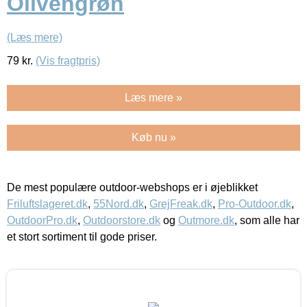
Olivengrøn
(Læs mere)
79
kr.
(Vis fragtpris)
Læs mere »
Køb nu »
De mest populære outdoor-webshops er i øjeblikket
Friluftslageret.dk
,
55Nord.dk
,
GrejFreak.dk
,
Pro-Outdoor.dk
,
OutdoorPro.dk
,
Outdoorstore.dk
og
Outmore.dk
, som alle har
et stort sortiment til gode priser.