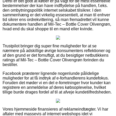
Dertil er det godt at køber er på vagt for de mest essentielle
bestemmelser der kan have indflydelse på handlen, f.eks.
den ombytningspolitik internet selskabet tilsikrer. I den
sammenhæng er det virkelig essesentielt, at man til enhver
tid sikrer ens ordrekvittering, så man fremadrettet vil kunne
dokumentere handlen af Mil-Tec – Bottle Cover Olivengrøn,
hvad end du skal shoppe til en mand eller kvinde.
Trustpilot bringer dig super fine muligheder for at se
nærmere på adskillige øvrige konsumenters reflektioner og
af den grund er det fornuftigt, at du besigtiger netbutikkens
ratings af Mil-Tec – Bottle Cover Olivengrøn forinden du
bestiller.
Facebook præsterer lignende nogenlunde pålidelige
muligheder for at få indtryk af e-forhandlerens kundefokus.
Foruden det møder vi en del e-forretninger hvor kunder kan
registrere en anmeldelse af deres købsoplevelse, hvilket
tillige burde drages fordel af til at afveje kundetilfredsheden.
Vores hjemmeside finansieres af reklameindtægter. Vi har
aftaler med massevis af internet webshops idet vi