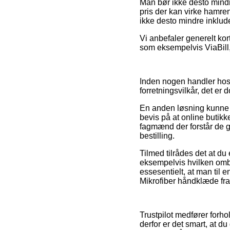
Man bør ikke desto mindr
pris der kan virke hamren
ikke desto mindre inklud
Vi anbefaler generelt ko
som eksempelvis ViaBill, 
Inden nogen handler hos
forretningsvilkår, det er
En anden løsning kunne 
bevis på at online butikk
fagmænd der forstår de g
bestilling.
Tilmed tilrådes det at d
eksempelvis hvilken ombyt
essesentielt, at man til
Mikrofiber håndklæde fra
Trustpilot medfører forh
derfor er det smart, at 