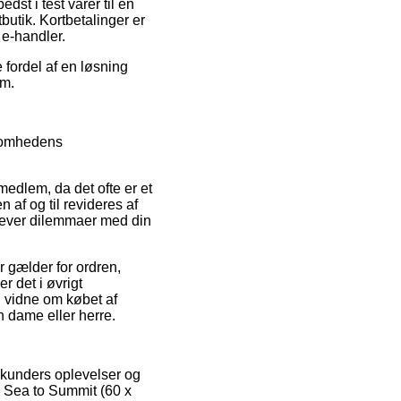
t i test varer til en
butik. Kortbetalinger er
 e-handler.
 fordel af en løsning
um.
ksomhedens
dlem, da det ofte er et
 af og til revideres af
plever dilemmaer med din
 gælder for ordren,
r det i øvrigt
n vidne om købet af
 dame eller herre.
e kunders oplevelser og
a Sea to Summit (60 x