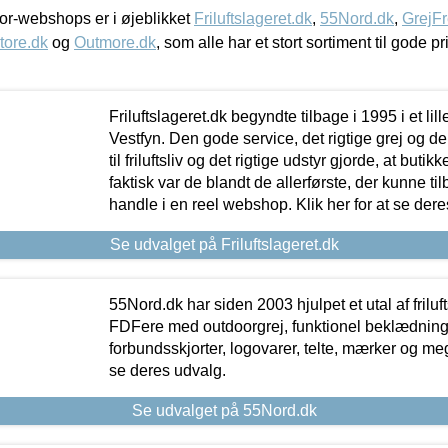
r-webshops er i øjeblikket
Friluftslageret.dk
,
55Nord.dk
,
GrejFr
tore.dk
og
Outmore.dk
, som alle har et stort sortiment til gode pr
Friluftslageret.dk begyndte tilbage i 1995 i et lil
Vestfyn. Den gode service, det rigtige grej og 
til friluftsliv og det rigtige udstyr gjorde, at buti
faktisk var de blandt de allerførste, der kunne ti
handle i en reel webshop. Klik her for at se dere
Se udvalget på Friluftslageret.dk
55Nord.dk har siden 2003 hjulpet et utal af friluf
FDFere med outdoorgrej, funktionel beklædning,
forbundsskjorter, logovarer, telte, mærker og meg
se deres udvalg.
Se udvalget på 55Nord.dk