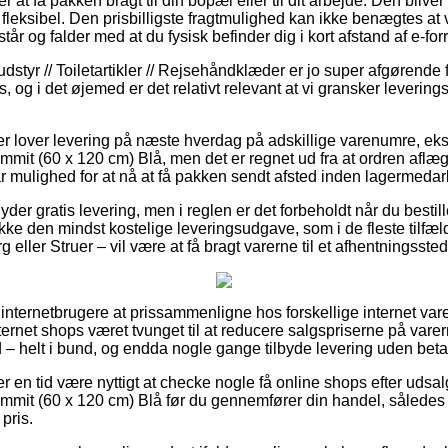
at få pakken bragt til din bopæl eller til dit arbejde. Den bliver
 fleksibel. Den prisbilligste fragtmulighed kan ikke benægtes at
står og falder med at du fysisk befinder dig i kort afstand af e-f
styr // Toiletartikler // Rejsehåndklæder er jo super afgørende f
s, og i det øjemed er det relativt relevant at vi gransker leverin
r lover levering på næste hverdag på adskillige varenumre, ek
mit (60 x 120 cm) Blå, men det er regnet ud fra at ordren aflægg
r mulighed for at nå at få pakken sendt afsted inden lagermedar
yder gratis levering, men i reglen er det forbeholdt når du bestill
ke den mindst kostelige leveringsudgave, som i de fleste tilfæl
eller Struer – vil være at få bragt varerne til et afhentningssted
 internetbrugere at prissammenligne hos forskellige internet var
ernet shops været tvunget til at reducere salgspriserne på varerne
 – helt i bund, og endda nogle gange tilbyde levering uden beta
ver en tid være nyttigt at checke nogle få online shops efter udsa
mit (60 x 120 cm) Blå før du gennemfører din handel, således a
 pris.