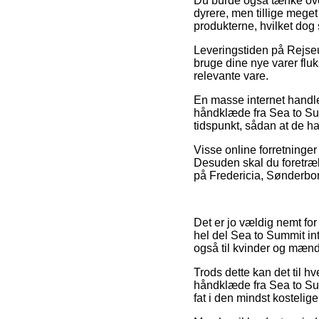
Du burde også tænke over 
dyrere, men tillige meget
produkterne, hvilket dog 
Leveringstiden på Rejseud
bruge dine nye varer fluk
relevante vare.
En masse internet handle
håndklæde fra Sea to Sum
tidspunkt, sådan at de ha
Visse online forretninger 
Desuden skal du foretræk
på Fredericia, Sønderborg 
Det er jo vældig nemt for
hel del Sea to Summit int
også til kvinder og mænd
Trods dette kan det til h
håndklæde fra Sea to Sum
fat i den mindst kostelige