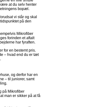
 gerne en lille smule
 være at du selv henter
orretningens bopæl.
orudsat vi står og skal
gstidspunktet på den
sempelvis Mikrofiber
es forinden et aftalt
bejderne har fyraften.
er for en bestemt pris.
de – hvad end du er tæt
.
ehuse, og derfor har en
 – til juniorer, samt
ling.
lg på Mikrofiber
t man er sikker på at få