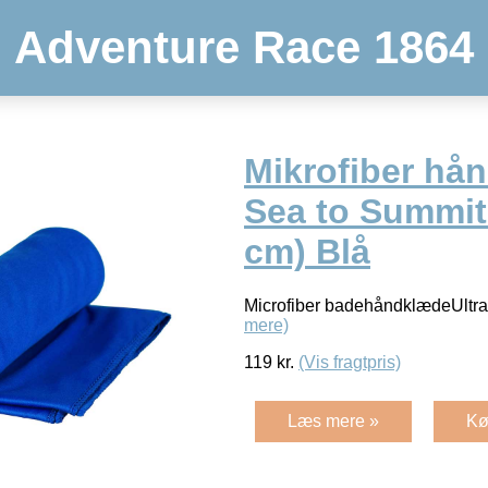
Adventure Race 1864
Mikrofiber hå
Sea to Summit
cm) Blå
Microfiber badehåndklædeUltra
mere)
119
kr.
(Vis fragtpris)
Læs mere »
Kø