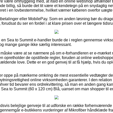
e være omhyggelig med, at ifald en online webshop afhænder beds
de billig, så burde det tit være et kendetegn på en snydagtig net
eret i en lovbestemmelse, hvilket værner køberen overfor uægte
rtbetalinger eller MobilePay. Som en anden løsning bør du drage
forudsat du ser en fordel i at klare prisen over et længere tidsr
 en Sea to Summit e-handler burde de i reglen gennemse vir
 dog mange gange ikke særlig interessant.
måske være at se nærmere på om e-forhandleren er e-mærket me
en opretholder de opstillede regler, foruden at online webshoppen
ældende love. Dette er en god genvej til at få hjælp, hvis du o
u er oppe på mærkerne omkring de mest essentielle vedtægter der
ningsrettighed online virksomheden garanterer. I den relation e
 enhver tid bevarer ens ordrekvittering, så man en anden gang ka
 Sea to Summit (60 x 120 cm) Blå, uanset om man shopper til en
oldsvis belejlige genveje til at udforske en række forhenværend
du gennemgår e-butikkens vurderinger af Mikrofiber håndklæde fr