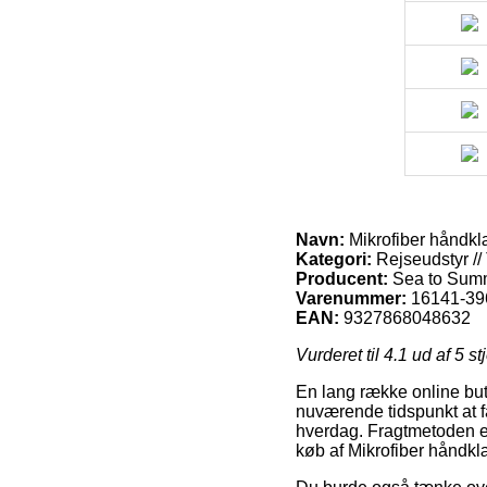
Navn:
Mikrofiber håndkl
Kategori:
Rejseudstyr // 
Producent:
Sea to Sum
Varenummer:
16141-39
EAN:
9327868048632
Vurderet til
4.1
ud af 5 st
En lang række online buti
nuværende tidspunkt at få 
hverdag. Fragtmetoden er
køb af Mikrofiber håndkl