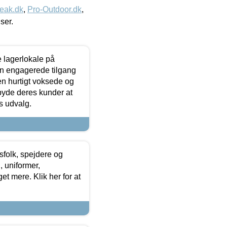
eak.dk
,
Pro-Outdoor.dk
,
iser.
le lagerlokale på
den engagerede tilgang
kken hurtigt voksede og
lbyde deres kunder at
s udvalg.
tsfolk, spejdere og
 uniformer,
et mere. Klik her for at