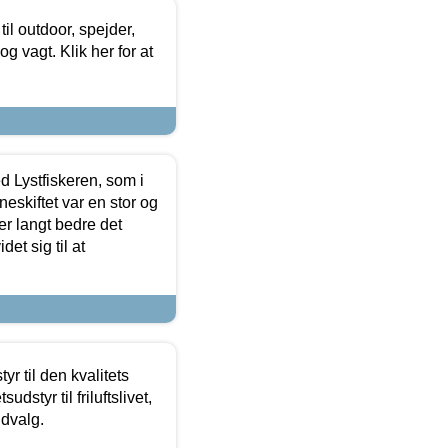
il outdoor, spejder,
 og vagt. Klik her for at
d Lystfiskeren, som i
neskiftet var en stor og
r langt bedre det
et sig til at
r til den kvalitets
dstyr til friluftslivet,
udvalg.