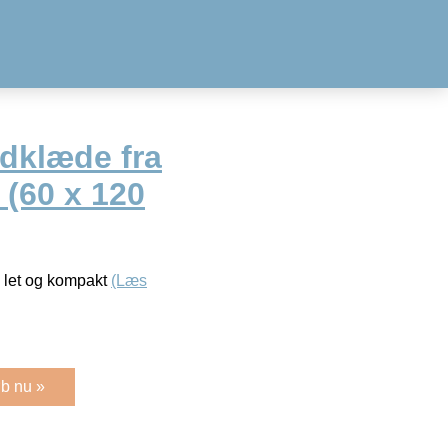
ndklæde fra
 (60 x 120
 let og kompakt
(Læs
b nu »