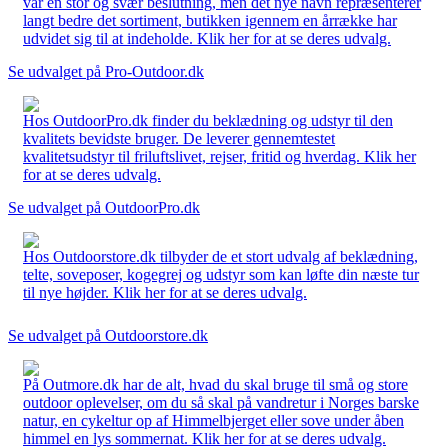
var en stor og svær beslutning, men det nye navn repræsenterer
langt bedre det sortiment, butikken igennem en årrække har
udvidet sig til at indeholde. Klik her for at se deres udvalg.
Se udvalget på Pro-Outdoor.dk
Hos OutdoorPro.dk finder du beklædning og udstyr til den
kvalitets bevidste bruger. De leverer gennemtestet
kvalitetsudstyr til friluftslivet, rejser, fritid og hverdag. Klik her
for at se deres udvalg.
Se udvalget på OutdoorPro.dk
Hos Outdoorstore.dk tilbyder de et stort udvalg af beklædning,
telte, soveposer, kogegrej og udstyr som kan løfte din næste tur
til nye højder. Klik her for at se deres udvalg.
Se udvalget på Outdoorstore.dk
På Outmore.dk har de alt, hvad du skal bruge til små og store
outdoor oplevelser, om du så skal på vandretur i Norges barske
natur, en cykeltur op af Himmelbjerget eller sove under åben
himmel en lys sommernat. Klik her for at se deres udvalg.