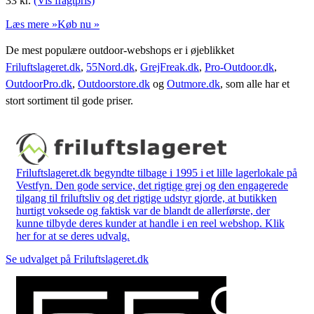
33
kr.
(Vis fragtpris)
Læs mere »
Køb nu »
De mest populære outdoor-webshops er i øjeblikket
Friluftslageret.dk
,
55Nord.dk
,
GrejFreak.dk
,
Pro-Outdoor.dk
,
OutdoorPro.dk
,
Outdoorstore.dk
og
Outmore.dk
, som alle har et
stort sortiment til gode priser.
Friluftslageret.dk begyndte tilbage i 1995 i et lille lagerlokale på
Vestfyn. Den gode service, det rigtige grej og den engagerede
tilgang til friluftsliv og det rigtige udstyr gjorde, at butikken
hurtigt voksede og faktisk var de blandt de allerførste, der
kunne tilbyde deres kunder at handle i en reel webshop. Klik
her for at se deres udvalg.
Se udvalget på Friluftslageret.dk