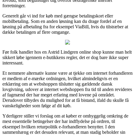
lovbud, som begunstiger dig overfor bedrageriske internet
forretninger.
Generelt går vi ind for køb med gængse betalingskort eller
mobilbetaling. Som en anden løsning kan du drage fordel af en
løsning på afbetaling fra for eksempel ViaBill, hvis du tilstræber at
dække betalingen af flere omgange.
Før folk handler hos en Astrid Lindgren online shop kunne man helt
sikkert løbe igennem e-butikkens regler, det er dog bare ikke super
interessant.
Et nemmere alternativ kunne være at tjekke om internet forhandleren
er medlem af e-mærke ordningen, hvilket almindeligvis er en
erklæring om at webshoppen tilslutter sig gældende dansk
lovgivning, udover at internet webshoppen fra tid til anden revideres
af fagmænd der har meget erfaring med lovene på området.
Derudover tilbydes du mulighed for at få bistand, ifald du skulle få
vanskeligheder som følge af dit køb.
Yderligere stiller vi forslag om at køber er omhyggelig omkring de
mest essentielle betingelser der har indflydelse på ordren, til
eksempel hvilken returpolitik e-forhandleren benytter. I den
sammenhæng er det desuden relevant, at man stadig beholder sin