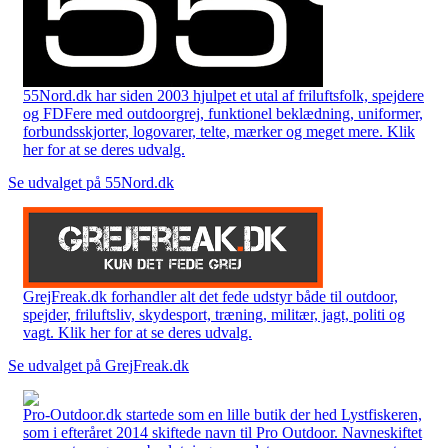
55Nord.dk har siden 2003 hjulpet et utal af friluftsfolk, spejdere
og FDFere med outdoorgrej, funktionel beklædning, uniformer,
forbundsskjorter, logovarer, telte, mærker og meget mere. Klik
her for at se deres udvalg.
Se udvalget på 55Nord.dk
GrejFreak.dk forhandler alt det fede udstyr både til outdoor,
spejder, friluftsliv, skydesport, træning, militær, jagt, politi og
vagt. Klik her for at se deres udvalg.
Se udvalget på GrejFreak.dk
Pro-Outdoor.dk startede som en lille butik der hed Lystfiskeren,
som i efteråret 2014 skiftede navn til Pro Outdoor. Navneskiftet