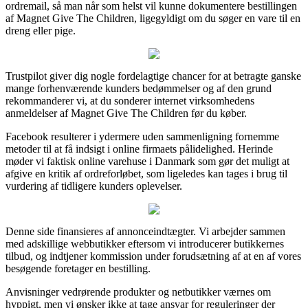
ordremail, så man når som helst vil kunne dokumentere bestillingen
af Magnet Give The Children, ligegyldigt om du søger en vare til en
dreng eller pige.
Trustpilot giver dig nogle fordelagtige chancer for at betragte ganske
mange forhenværende kunders bedømmelser og af den grund
rekommanderer vi, at du sonderer internet virksomhedens
anmeldelser af Magnet Give The Children før du køber.
Facebook resulterer i ydermere uden sammenligning fornemme
metoder til at få indsigt i online firmaets pålidelighed. Herinde
møder vi faktisk online varehuse i Danmark som gør det muligt at
afgive en kritik af ordreforløbet, som ligeledes kan tages i brug til
vurdering af tidligere kunders oplevelser.
Denne side finansieres af annonceindtægter. Vi arbejder sammen
med adskillige webbutikker eftersom vi introducerer butikkernes
tilbud, og indtjener kommission under forudsætning af at en af vores
besøgende foretager en bestilling.
Anvisninger vedrørende produkter og netbutikker værnes om
hyppigt, men vi ønsker ikke at tage ansvar for reguleringer der