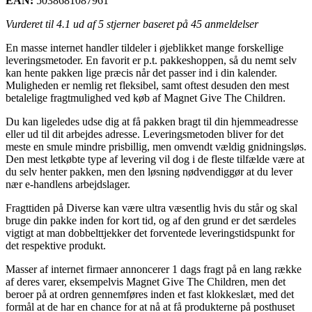
EAN:
5038681087961
Vurderet til
4.1
ud af 5 stjerner baseret på
45
anmeldelser
En masse internet handler tildeler i øjeblikket mange forskellige
leveringsmetoder. En favorit er p.t. pakkeshoppen, så du nemt selv
kan hente pakken lige præcis når det passer ind i din kalender.
Muligheden er nemlig ret fleksibel, samt oftest desuden den mest
betalelige fragtmulighed ved køb af Magnet Give The Children.
Du kan ligeledes udse dig at få pakken bragt til din hjemmeadresse
eller ud til dit arbejdes adresse. Leveringsmetoden bliver for det
meste en smule mindre prisbillig, men omvendt vældig gnidningsløs.
Den mest letkøbte type af levering vil dog i de fleste tilfælde være at
du selv henter pakken, men den løsning nødvendiggør at du lever
nær e-handlens arbejdslager.
Fragttiden på Diverse kan være ultra væsentlig hvis du står og skal
bruge din pakke inden for kort tid, og af den grund er det særdeles
vigtigt at man dobbelttjekker det forventede leveringstidspunkt for
det respektive produkt.
Masser af internet firmaer annoncerer 1 dags fragt på en lang række
af deres varer, eksempelvis Magnet Give The Children, men det
beroer på at ordren gennemføres inden et fast klokkeslæt, med det
formål at de har en chance for at nå at få produkterne på posthuset