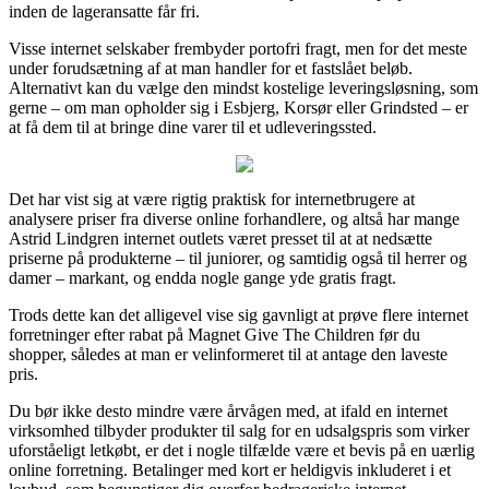
inden de lageransatte får fri.
Visse internet selskaber frembyder portofri fragt, men for det meste
under forudsætning af at man handler for et fastslået beløb.
Alternativt kan du vælge den mindst kostelige leveringsløsning, som
gerne – om man opholder sig i Esbjerg, Korsør eller Grindsted – er
at få dem til at bringe dine varer til et udleveringssted.
Det har vist sig at være rigtig praktisk for internetbrugere at
analysere priser fra diverse online forhandlere, og altså har mange
Astrid Lindgren internet outlets været presset til at at nedsætte
priserne på produkterne – til juniorer, og samtidig også til herrer og
damer – markant, og endda nogle gange yde gratis fragt.
Trods dette kan det alligevel vise sig gavnligt at prøve flere internet
forretninger efter rabat på Magnet Give The Children før du
shopper, således at man er velinformeret til at antage den laveste
pris.
Du bør ikke desto mindre være årvågen med, at ifald en internet
virksomhed tilbyder produkter til salg for en udsalgspris som virker
uforståeligt letkøbt, er det i nogle tilfælde være et bevis på en uærlig
online forretning. Betalinger med kort er heldigvis inkluderet i et