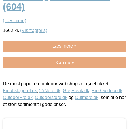
(604)
(Læs mere)
1662
kr.
(Vis fragtpris)
Læs mere »
Køb nu »
De mest populære outdoor-webshops er i øjeblikket
Friluftslageret.dk
,
55Nord.dk
,
GrejFreak.dk
,
Pro-Outdoor.dk
,
OutdoorPro.dk
,
Outdoorstore.dk
og
Outmore.dk
, som alle har
et stort sortiment til gode priser.