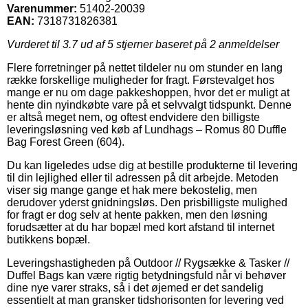
Varenummer:
51402-20039
EAN:
7318731826381
Vurderet til
3.7
ud af 5 stjerner baseret på
2
anmeldelser
Flere forretninger på nettet tildeler nu om stunder en lang
række forskellige muligheder for fragt. Førstevalget hos
mange er nu om dage pakkeshoppen, hvor det er muligt at
hente din nyindkøbte vare på et selvvalgt tidspunkt. Denne
er altså meget nem, og oftest endvidere den billigste
leveringsløsning ved køb af Lundhags – Romus 80 Duffle
Bag Forest Green (604).
Du kan ligeledes udse dig at bestille produkterne til levering
til din lejlighed eller til adressen på dit arbejde. Metoden
viser sig mange gange et hak mere bekostelig, men
derudover yderst gnidningsløs. Den prisbilligste mulighed
for fragt er dog selv at hente pakken, men den løsning
forudsætter at du har bopæl med kort afstand til internet
butikkens bopæl.
Leveringshastigheden på Outdoor // Rygsække & Tasker //
Duffel Bags kan være rigtig betydningsfuld når vi behøver
dine nye varer straks, så i det øjemed er det sandelig
essentielt at man gransker tidshorisonten for levering ved