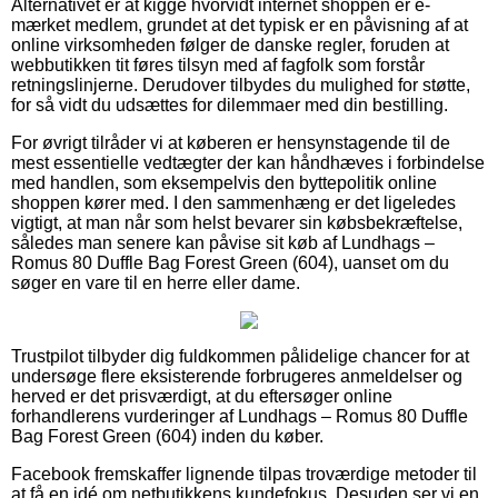
Alternativet er at kigge hvorvidt internet shoppen er e-
mærket medlem, grundet at det typisk er en påvisning af at
online virksomheden følger de danske regler, foruden at
webbutikken tit føres tilsyn med af fagfolk som forstår
retningslinjerne. Derudover tilbydes du mulighed for støtte,
for så vidt du udsættes for dilemmaer med din bestilling.
For øvrigt tilråder vi at køberen er hensynstagende til de
mest essentielle vedtægter der kan håndhæves i forbindelse
med handlen, som eksempelvis den byttepolitik online
shoppen kører med. I den sammenhæng er det ligeledes
vigtigt, at man når som helst bevarer sin købsbekræftelse,
således man senere kan påvise sit køb af Lundhags –
Romus 80 Duffle Bag Forest Green (604), uanset om du
søger en vare til en herre eller dame.
Trustpilot tilbyder dig fuldkommen pålidelige chancer for at
undersøge flere eksisterende forbrugeres anmeldelser og
herved er det prisværdigt, at du eftersøger online
forhandlerens vurderinger af Lundhags – Romus 80 Duffle
Bag Forest Green (604) inden du køber.
Facebook fremskaffer lignende tilpas troværdige metoder til
at få en idé om netbutikkens kundefokus. Desuden ser vi en