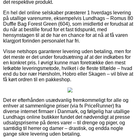
det respektive produkt.
En hel del online selskaber præsterer 1 hverdags levering
på utallige varenumre, eksempelvis Lundhags – Romus 80
Duffle Bag Forest Green (604), som imidlertid er forudsat at
du når at bestille forud for et fast tidspunkt, med
hensynstagen til at de har en chance for at nå at få varen
klargjort forinden personalet har fri.
Visse netshops garanterer levering uden betaling, men for
det meste er det under forudsætning af at der indkøbes for
en konkret pris. I øvrigt kunne man foretrække den mest
letkøbte leveringsmetode, hvilket i de fleste tilfælde – hvad
end du bor nær Hørsholm, Hobro eller Skagen – vil blive at
få kørt ordren til en pakkeshop.
Det er efterhånden usædvanlig fremkommeligt for alle og
enhver at sammenligne priser (via fx PriceRunner) fra
diverse internet firmaer i Danmark, og følgelig har utallige
Lundhags online butikker fundet det nødvendigt at presse
udsalgspriserne på deres varer – til drenge og piger, og
samtidig til herrer og damer – drastisk, og endda nogle
gange sikre levering uden betaling.