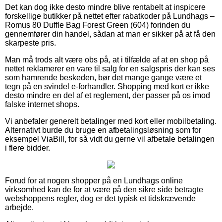
Det kan dog ikke desto mindre blive rentabelt at inspicere
forskellige butikker på nettet efter rabatkoder på Lundhags –
Romus 80 Duffle Bag Forest Green (604) forinden du
gennemfører din handel, sådan at man er sikker på at få den
skarpeste pris.
Man må trods alt være obs på, at i tilfælde af at en shop på
nettet reklamerer en vare til salg for en salgspris der kan ses
som hamrende beskeden, bør det mange gange være et
tegn på en svindel e-forhandler. Shopping med kort er ikke
desto mindre en del af et reglement, der passer på os imod
falske internet shops.
Vi anbefaler generelt betalinger med kort eller mobilbetaling.
Alternativt burde du bruge en afbetalingsløsning som for
eksempel ViaBill, for så vidt du gerne vil afbetale betalingen
i flere bidder.
Forud for at nogen shopper på en Lundhags online
virksomhed kan de for at være på den sikre side betragte
webshoppens regler, dog er det typisk et tidskrævende
arbejde.