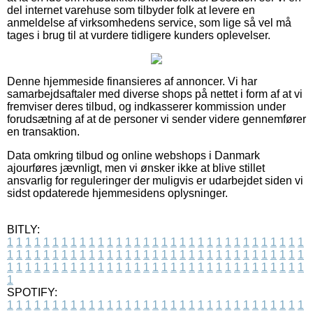
del internet varehuse som tilbyder folk at levere en
anmeldelse af virksomhedens service, som lige så vel må
tages i brug til at vurdere tidligere kunders oplevelser.
Denne hjemmeside finansieres af annoncer. Vi har
samarbejdsaftaler med diverse shops på nettet i form af at vi
fremviser deres tilbud, og indkasserer kommission under
forudsætning af at de personer vi sender videre gennemfører
en transaktion.
Data omkring tilbud og online webshops i Danmark
ajourføres jævnligt, men vi ønsker ikke at blive stillet
ansvarlig for reguleringer der muligvis er udarbejdet siden vi
sidst opdaterede hjemmesidens oplysninger.
BITLY:
1
1
1
1
1
1
1
1
1
1
1
1
1
1
1
1
1
1
1
1
1
1
1
1
1
1
1
1
1
1
1
1
1
1
1
1
1
1
1
1
1
1
1
1
1
1
1
1
1
1
1
1
1
1
1
1
1
1
1
1
1
1
1
1
1
1
1
1
1
1
1
1
1
1
1
1
1
1
1
1
1
1
1
1
1
1
1
1
1
1
1
1
1
1
1
1
1
1
1
1
SPOTIFY:
1
1
1
1
1
1
1
1
1
1
1
1
1
1
1
1
1
1
1
1
1
1
1
1
1
1
1
1
1
1
1
1
1