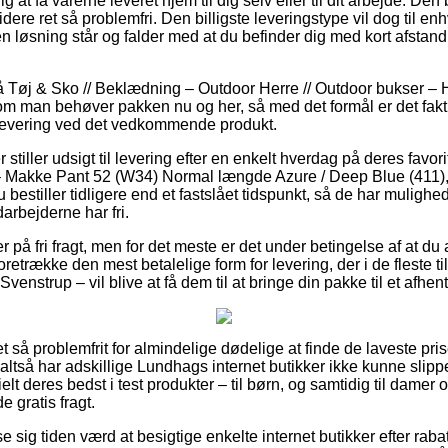
g at få varerne leveret hjem til dig selv eller til dit arbejde. Den
ere ret så problemfri. Den billigste leveringstype vil dog til enh
 løsning står og falder med at du befinder dig med kort afstand 
Tøj & Sko // Beklædning – Outdoor Herre // Outdoor bukser – He
om man behøver pakken nu og her, så med det formål er det fakti
r levering ved det vedkommende produkt.
 stiller udsigt til levering efter en enkelt hverdag på deres favor
 Makke Pant 52 (W34) Normal længde Azure / Deep Blue (41
u bestiller tidligere end et fastslået tidspunkt, så de har mulighed
arbejderne har fri.
på fri fragt, men for det meste er det under betingelse af at du af
foretrække den mest betalelige form for levering, der i de fleste 
Svenstrup – vil blive at få dem til at bringe din pakke til et afhen
et så problemfrit for almindelige dødelige at finde de laveste pri
g altså har adskillige Lundhags internet butikker ikke kunne slipp
t deres bedst i test produkter – til børn, og samtidig til damer o
 gratis fragt.
se sig tiden værd at besigtige enkelte internet butikker efter ra