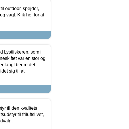
il outdoor, spejder,
 og vagt. Klik her for at
d Lystfiskeren, som i
neskiftet var en stor og
r langt bedre det
et sig til at
r til den kvalitets
dstyr til friluftslivet,
udvalg.