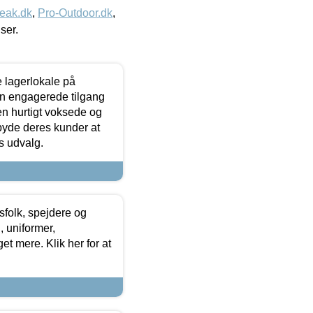
eak.dk
,
Pro-Outdoor.dk
,
iser.
le lagerlokale på
den engagerede tilgang
kken hurtigt voksede og
lbyde deres kunder at
s udvalg.
tsfolk, spejdere og
 uniformer,
et mere. Klik her for at