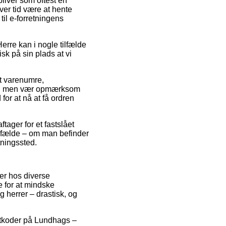
 bliver som oftest en
ver tid være at hente
til e-forretningens
rre kan i nogle tilfælde
sk på sin plads at vi
it varenumre,
1), men vær opmærksom
 for at nå at få ordren
tager for et fastslået
tilfælde – om man befinder
tningssted.
ser hos diverse
e for at mindske
g herrer – drastisk, og
batkoder på Lundhags –