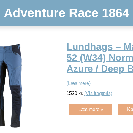
Adventure Race 1864
Lundhags – M
52 (W34) Norm
Azure / Deep B
(Læs mere)
1520
kr.
(Vis fragtpris)
Læs mere »
Kø