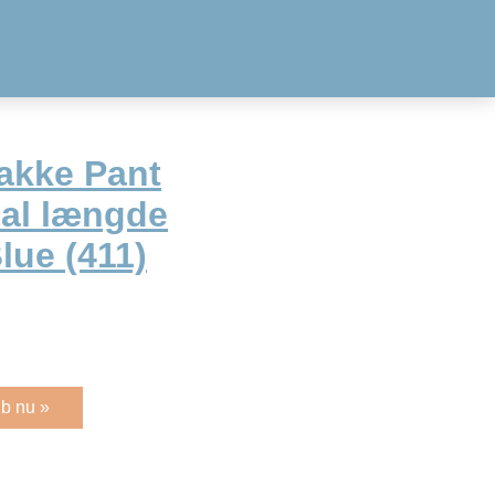
akke Pant
al længde
lue (411)
b nu »