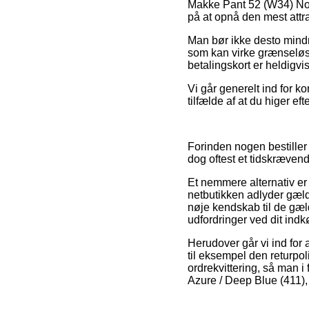
Makke Pant 52 (W34) Norm
på at opnå den mest attra
Man bør ikke desto mindre
som kan virke grænseløs
betalingskort er heldigvi
Vi går generelt ind for kor
tilfælde af at du higer e
Forinden nogen bestiller
dog oftest et tidskræven
Et nemmere alternativ er 
netbutikken adlyder gæld
nøje kendskab til de gæld
udfordringer ved dit indk
Herudover går vi ind for
til eksempel den returpoli
ordrekvittering, så man
Azure / Deep Blue (411), 