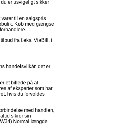
u er usvigeligt sikker
arer til en salgspris
ebbutik. Køb med gængse
 forhandlere.
lbud fra f.eks. ViaBill, i
s handelsvilkår, det er
r et billede på at
res af eksperter som har
et, hvis du forvoldes
 forbindelse med handlen,
ltid sikrer sin
2 (W34) Normal længde