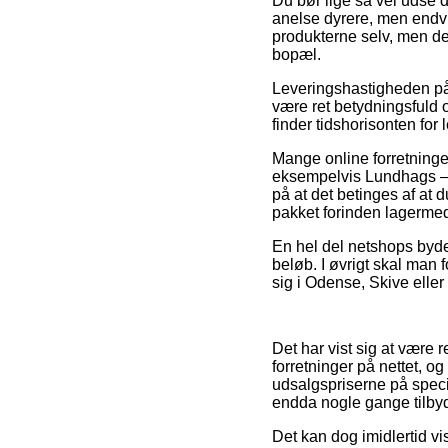
Du bør lige så vel udse di
anelse dyrere, men endvid
produkterne selv, men den
bopæl.
Leveringshastigheden på 
være ret betydningsfuld 
finder tidshorisonten fo
Mange online forretninger
eksempelvis Lundhags –
på at det betinges af at d
pakket forinden lagermed
En hel del netshops byder 
beløb. I øvrigt skal man 
sig i Odense, Skive eller 
Det har vist sig at være r
forretninger på nettet, o
udsalgspriserne på speciel
endda nogle gange tilbyde
Det kan dog imidlertid vi