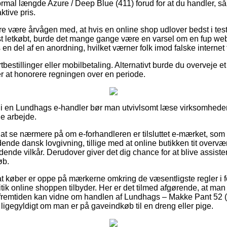
al længde Azure / Deep Blue (411) forud for at du handler, så d
ktive pris.
 være årvågen med, at hvis en online shop udlover bedst i test v
t letkøbt, burde det mange gange være en varsel om en fup w
s en del af en anordning, hvilket værner folk imod falske internet
tbestillinger eller mobilbetaling. Alternativt burde du overveje et ti
fter at honorere regningen over en periode.
 i en Lundhags e-handler bør man utvivlsomt læse virksomheden
de arbejde.
at se nærmere på om e-forhandleren er tilsluttet e-mærket, som e
ende dansk lovgivning, tillige med at online butikken tit overvæ
ende vilkår. Derudover giver det dig chance for at blive assister
øb.
 at køber er oppe på mærkerne omkring de væsentligste regler i
tik online shoppen tilbyder. Her er det tilmed afgørende, at man a
 i fremtiden kan vidne om handlen af Lundhags – Makke Pant 5
ligegyldigt om man er på gaveindkøb til en dreng eller pige.