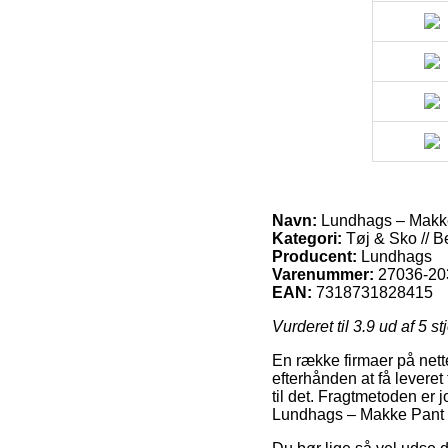
Navn:
Lundhags – Makke
Kategori:
Tøj & Sko // B
Producent:
Lundhags
Varenummer:
27036-20
EAN:
7318731828415
Vurderet til
3.9
ud af 5 st
En række firmaer på nette
efterhånden at få leveret 
til det. Fragtmetoden er 
Lundhags – Makke Pant 