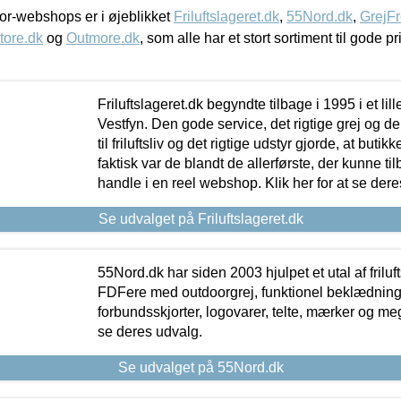
r-webshops er i øjeblikket
Friluftslageret.dk
,
55Nord.dk
,
GrejFr
tore.dk
og
Outmore.dk
, som alle har et stort sortiment til gode pr
Friluftslageret.dk begyndte tilbage i 1995 i et lil
Vestfyn. Den gode service, det rigtige grej og 
til friluftsliv og det rigtige udstyr gjorde, at buti
faktisk var de blandt de allerførste, der kunne ti
handle i en reel webshop. Klik her for at se dere
Se udvalget på Friluftslageret.dk
55Nord.dk har siden 2003 hjulpet et utal af friluf
FDFere med outdoorgrej, funktionel beklædning,
forbundsskjorter, logovarer, telte, mærker og meg
se deres udvalg.
Se udvalget på 55Nord.dk