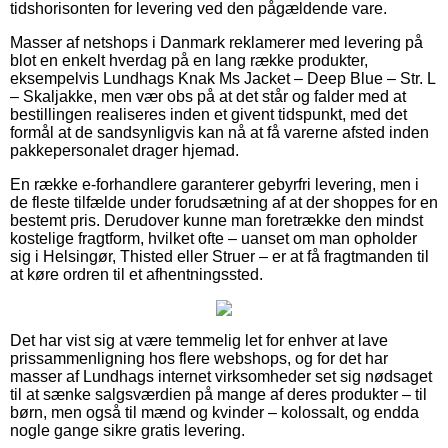
tidshorisonten for levering ved den pågældende vare.
Masser af netshops i Danmark reklamerer med levering på
blot en enkelt hverdag på en lang række produkter,
eksempelvis Lundhags Knak Ms Jacket – Deep Blue – Str. L
– Skaljakke, men vær obs på at det står og falder med at
bestillingen realiseres inden et givent tidspunkt, med det
formål at de sandsynligvis kan nå at få varerne afsted inden
pakkepersonalet drager hjemad.
En række e-forhandlere garanterer gebyrfri levering, men i
de fleste tilfælde under forudsætning af at der shoppes for en
bestemt pris. Derudover kunne man foretrække den mindst
kostelige fragtform, hvilket ofte – uanset om man opholder
sig i Helsingør, Thisted eller Struer – er at få fragtmanden til
at køre ordren til et afhentningssted.
Det har vist sig at være temmelig let for enhver at lave
prissammenligning hos flere webshops, og for det har
masser af Lundhags internet virksomheder set sig nødsaget
til at sænke salgsværdien på mange af deres produkter – til
børn, men også til mænd og kvinder – kolossalt, og endda
nogle gange sikre gratis levering.