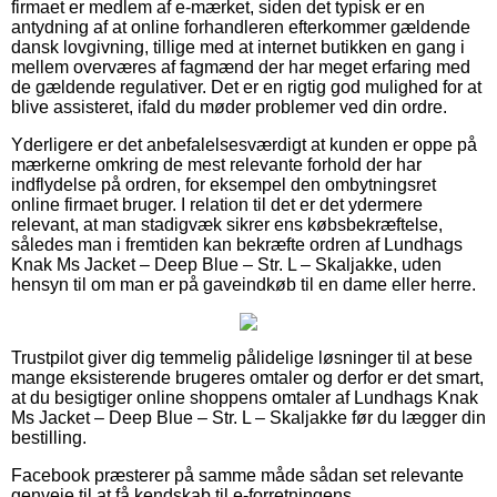
firmaet er medlem af e-mærket, siden det typisk er en
antydning af at online forhandleren efterkommer gældende
dansk lovgivning, tillige med at internet butikken en gang i
mellem overværes af fagmænd der har meget erfaring med
de gældende regulativer. Det er en rigtig god mulighed for at
blive assisteret, ifald du møder problemer ved din ordre.
Yderligere er det anbefalelsesværdigt at kunden er oppe på
mærkerne omkring de mest relevante forhold der har
indflydelse på ordren, for eksempel den ombytningsret
online firmaet bruger. I relation til det er det ydermere
relevant, at man stadigvæk sikrer ens købsbekræftelse,
således man i fremtiden kan bekræfte ordren af Lundhags
Knak Ms Jacket – Deep Blue – Str. L – Skaljakke, uden
hensyn til om man er på gaveindkøb til en dame eller herre.
Trustpilot giver dig temmelig pålidelige løsninger til at bese
mange eksisterende brugeres omtaler og derfor er det smart,
at du besigtiger online shoppens omtaler af Lundhags Knak
Ms Jacket – Deep Blue – Str. L – Skaljakke før du lægger din
bestilling.
Facebook præsterer på samme måde sådan set relevante
genveje til at få kendskab til e-forretningens