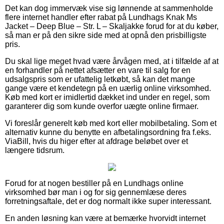
Det kan dog immervæk vise sig lønnende at sammenholde
flere internet handler efter rabat på Lundhags Knak Ms
Jacket – Deep Blue – Str. L – Skaljakke forud for at du køber,
så man er på den sikre side med at opnå den prisbilligste
pris.
Du skal lige meget hvad være årvågen med, at i tilfælde af at
en forhandler på nettet afsætter en vare til salg for en
udsalgspris som er ufattelig letkøbt, så kan det mange
gange være et kendetegn på en uærlig online virksomhed.
Køb med kort er imidlertid dækket ind under en regel, som
garanterer dig som kunde overfor uægte online firmaer.
Vi foreslår generelt køb med kort eller mobilbetaling. Som et
alternativ kunne du benytte en afbetalingsordning fra f.eks.
ViaBill, hvis du higer efter at afdrage beløbet over et
længere tidsrum.
Forud for at nogen bestiller på en Lundhags online
virksomhed bør man i og for sig gennemlæse deres
forretningsaftale, det er dog normalt ikke super interessant.
En anden løsning kan være at bemærke hvorvidt internet