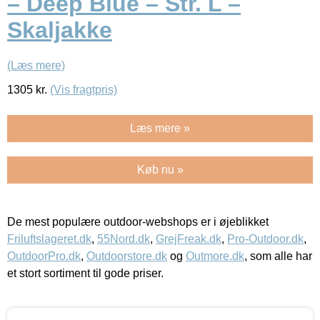
– Deep Blue – Str. L –
Skaljakke
(Læs mere)
1305
kr.
(Vis fragtpris)
Læs mere »
Køb nu »
De mest populære outdoor-webshops er i øjeblikket
Friluftslageret.dk
,
55Nord.dk
,
GrejFreak.dk
,
Pro-Outdoor.dk
,
OutdoorPro.dk
,
Outdoorstore.dk
og
Outmore.dk
, som alle har
et stort sortiment til gode priser.