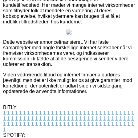
kundetilfredshed. Her møder vi mange internet virksomheder
som tilbyder folk at meddele en vurdering af deres
købsoplevelse, hvilket ydermere kan bruges til at få et
indblik i tilfredsheden hos kunderne.
Dette website er annoncefinansieret. Vi har faste
samarbejder med nogle forskellige internet selskaber når vi
fremviser virksomhedernes varer, og indkasserer
kommission i tilfælde af at de besøgende vi sender videre
udfører en transaktion.
Viden vedrørende tilbud og internet firmaer ajourføres
jævnligt, men det er ikke muligt for os at give garantier imod
korrektioner der potentielt er udført siden vi sidste gang
opdaterede de anvendte informationer.
BITLY:
1
1
1
1
1
1
1
1
1
1
1
1
1
1
1
1
1
1
1
1
1
1
1
1
1
1
1
1
1
1
1
1
1
1
1
1
1
1
1
1
1
1
1
1
1
1
1
1
1
1
1
1
1
1
1
1
1
1
1
1
1
1
1
1
1
1
1
1
1
1
1
1
1
1
1
1
1
1
1
1
1
1
1
1
1
1
1
1
1
1
1
1
1
1
1
1
1
1
1
1
SPOTIFY: