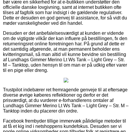
bør være en sikkerhed for at e-butikken understøtter den
officielle danske lovgivning, samt at internet butikken ofte
tilses af fagfolk som har indsigt i de gældende regulativer.
Dette er desuden en god genvej til assistance, for så vidt du
møder vanskeligheder ved din handel.
Desuden er det anbefalelsesværdigt at kunden er vidende
om de vigtigste vilkår der kan influere på bestillingen, fx den
returneringsret online forretningen har. På grund af dette er
det samtidig afgørende, at man permanent beholder ens
kvitteringsmail, så man altid vil kunne bevidne sin bestilling
af Lundhags Gimmer Merino Lt Ws Tank – Light Grey – Str.
M – Tanktop, uden hensyn til om man er på udkig efter varer
til en pige eller dreng.
Trustpilot indebærer ret fremragende genveje til at eftersøge
diverse øvrige køberes reflektioner og derfor er det
prisværdigt, at du vurderer e-forhandlerens omtaler af
Lundhags Gimmer Merino Lt Ws Tank – Light Grey – Str. M –
Tanktop inden du placerer din ordre.
Facebook frembyder tillige immervæk pålidelige metoder til
at få et kig ind i netshoppens kundefokus. Desuden ser vi
nogle online virksomheder som tilbyder folk at registrere en