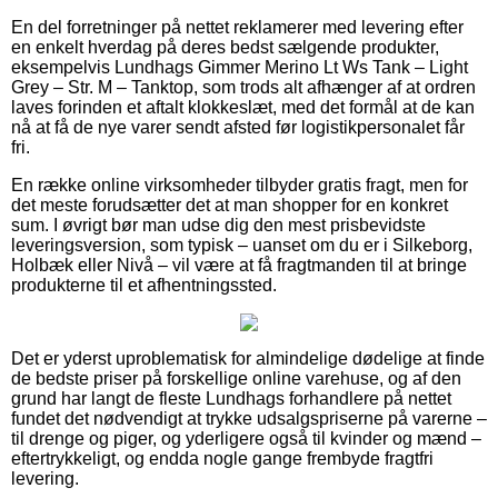
En del forretninger på nettet reklamerer med levering efter
en enkelt hverdag på deres bedst sælgende produkter,
eksempelvis Lundhags Gimmer Merino Lt Ws Tank – Light
Grey – Str. M – Tanktop, som trods alt afhænger af at ordren
laves forinden et aftalt klokkeslæt, med det formål at de kan
nå at få de nye varer sendt afsted før logistikpersonalet får
fri.
En række online virksomheder tilbyder gratis fragt, men for
det meste forudsætter det at man shopper for en konkret
sum. I øvrigt bør man udse dig den mest prisbevidste
leveringsversion, som typisk – uanset om du er i Silkeborg,
Holbæk eller Nivå – vil være at få fragtmanden til at bringe
produkterne til et afhentningssted.
Det er yderst uproblematisk for almindelige dødelige at finde
de bedste priser på forskellige online varehuse, og af den
grund har langt de fleste Lundhags forhandlere på nettet
fundet det nødvendigt at trykke udsalgspriserne på varerne –
til drenge og piger, og yderligere også til kvinder og mænd –
eftertrykkeligt, og endda nogle gange frembyde fragtfri
levering.