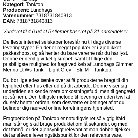
Kategori:
Tanktop
Producent:
Lundhags
Varenummer:
7318731840813
EAN:
7318731840813
Vurderet til
4.6
ud af 5 stjerner baseret på
31
anmeldelser
De fleste internet selskaber foreslår nu til dags diverse
leveringstyper. En der er meget populær er i øjeblikket
pakkeshops, og så henter du bare varerne når du har lyst.
Denne er nemlig virkelig simpel, samt tit tillige den
prisbilligste mulighed for fragt ved køb af Lundhags Gimmer
Merino Lt Ws Tank – Light Grey – Str. M – Tanktop.
Du bør ligeledes tænke over at få produkterne bragt til din
lejlighed eller hus eller ud på dit arbejde. Denne viser sig
undertiden en kende mere omkostningsfuld, men til gengæld
ret så nem. Den billigste metode til levering er uden tvivl at
du selv henter ordren, som desværre er betinget af at du
befinder dig nærved online forretningens hjemsted.
Fragtperioden på Tanktop er naturligvis ret så vigtig ifald
man står og skal bruge produktet om få sekunder, og med
det formål er det øjensynligt relevant at man dobbelttjekker
det anslåede leveringstidspunkt for den relevante vare.