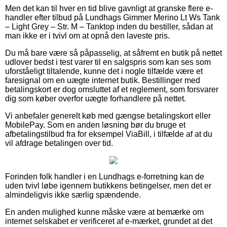
Men det kan til hver en tid blive gavnligt at granske flere e-
handler efter tilbud på Lundhags Gimmer Merino Lt Ws Tank
– Light Grey – Str. M – Tanktop inden du bestiller, sådan at
man ikke er i tvivl om at opnå den laveste pris.
Du må bare være så påpasselig, at såfremt en butik på nettet
udlover bedst i test varer til en salgspris som kan ses som
uforståeligt tiltalende, kunne det i nogle tilfælde være et
faresignal om en uægte internet butik. Bestillinger med
betalingskort er dog omsluttet af et reglement, som forsvarer
dig som køber overfor uægte forhandlere på nettet.
Vi anbefaler generelt køb med gængse betalingskort eller
MobilePay. Som en anden løsning bør du bruge et
afbetalingstilbud fra for eksempel ViaBill, i tilfælde af at du
vil afdrage betalingen over tid.
Forinden folk handler i en Lundhags e-forretning kan de
uden tvivl løbe igennem butikkens betingelser, men det er
almindeligvis ikke særlig spændende.
En anden mulighed kunne måske være at bemærke om
internet selskabet er verificeret af e-mærket, grundet at det