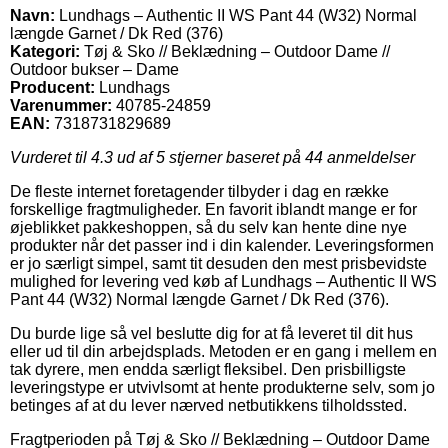
Navn:
Lundhags – Authentic II WS Pant 44 (W32) Normal
længde Garnet / Dk Red (376)
Kategori:
Tøj & Sko // Beklædning – Outdoor Dame //
Outdoor bukser – Dame
Producent:
Lundhags
Varenummer:
40785-24859
EAN:
7318731829689
Vurderet til
4.3
ud af 5 stjerner baseret på
44
anmeldelser
De fleste internet foretagender tilbyder i dag en række
forskellige fragtmuligheder. En favorit iblandt mange er for
øjeblikket pakkeshoppen, så du selv kan hente dine nye
produkter når det passer ind i din kalender. Leveringsformen
er jo særligt simpel, samt tit desuden den mest prisbevidste
mulighed for levering ved køb af Lundhags – Authentic II WS
Pant 44 (W32) Normal længde Garnet / Dk Red (376).
Du burde lige så vel beslutte dig for at få leveret til dit hus
eller ud til din arbejdsplads. Metoden er en gang i mellem en
tak dyrere, men endda særligt fleksibel. Den prisbilligste
leveringstype er utvivlsomt at hente produkterne selv, som jo
betinges af at du lever nærved netbutikkens tilholdssted.
Fragtperioden på Tøj & Sko // Beklædning – Outdoor Dame