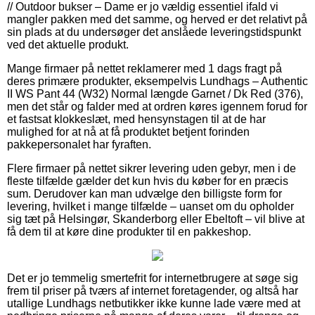
// Outdoor bukser – Dame er jo vældig essentiel ifald vi
mangler pakken med det samme, og herved er det relativt på
sin plads at du undersøger det anslåede leveringstidspunkt
ved det aktuelle produkt.
Mange firmaer på nettet reklamerer med 1 dags fragt på
deres primære produkter, eksempelvis Lundhags – Authentic
II WS Pant 44 (W32) Normal længde Garnet / Dk Red (376),
men det står og falder med at ordren køres igennem forud for
et fastsat klokkeslæt, med hensynstagen til at de har
mulighed for at nå at få produktet betjent forinden
pakkepersonalet har fyraften.
Flere firmaer på nettet sikrer levering uden gebyr, men i de
fleste tilfælde gælder det kun hvis du køber for en præcis
sum. Derudover kan man udvælge den billigste form for
levering, hvilket i mange tilfælde – uanset om du opholder
sig tæt på Helsingør, Skanderborg eller Ebeltoft – vil blive at
få dem til at køre dine produkter til en pakkeshop.
Det er jo temmelig smertefrit for internetbrugere at søge sig
frem til priser på tværs af internet foretagender, og altså har
utallige Lundhags netbutikker ikke kunne lade være med at