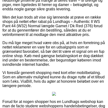
nedbringe priserne på mange af deres varer – til drenge og
piger, men ligeledes til herrer og damer – betragteligt, og
endda nogle gange sikre gratis levering.
Men det kan trods alt vise sig lønnende at prøve en række
shops på nettet efter rabat på Lundhags – Authentic II WS
Pant 44 (W32) Normal længde Garnet / Dk Red (376) forud
for at du gennemfører din bestilling, således at du er
velinformeret til at modtage den mest attraktive pris.
Du må lige meget hvad være obs på, at hvis en forretning på
nettet reklamerer en vare for en udsalgspris som er
grænseløst favorabel, så bør det tit være et signal om en fup
online shop. Køb med gængse betalingskort er dog dækket
ind under en bestemmelse, der begunstiger køberen imod
svindlende internet handler.
Vi foreslår generelt shopping med kort eller mobilbetaling.
Som en alternativ mulighed kunne du drage nytte af et tilbud
som f.eks. ViaBill, hvis du agter at honorere beløbet over en
længere periode.
Forud for at nogen shopper hos en Lundhags webshop kan
man de facto studere webshoppens handelsbetingelser, dog