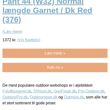
Pant 44 (W32) Normal
længde Garnet / Dk Red
(376)
(Læs mere)
1372
kr.
(Vis fragtpris)
Læs mere »
Køb nu »
De mest populære outdoor-webshops er i øjeblikket
Friluftslageret.dk
,
55Nord.dk
,
GrejFreak.dk
,
Pro-Outdoor.dk
,
OutdoorPro.dk
,
Outdoorstore.dk
og
Outmore.dk
, som alle har
et stort sortiment til gode priser.