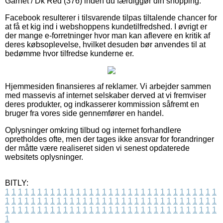
Garnet / Dk Red (376) inden du færdiggør din shopping.
Facebook resulterer i tilsvarende tilpas tiltalende chancer for
at få et kig ind i webshoppens kundetilfredshed. I øvrigt er
der mange e-forretninger hvor man kan aflevere en kritik af
deres købsoplevelse, hvilket desuden bør anvendes til at
bedømme hvor tilfredse kunderne er.
Hjemmesiden finansieres af reklamer. Vi arbejder sammen
med massevis af internet selskaber derved at vi fremviser
deres produkter, og indkasserer kommission såfremt en
bruger fra vores side gennemfører en handel.
Oplysninger omkring tilbud og internet forhandlere
opretholdes ofte, men der tages ikke ansvar for forandringer
der måtte være realiseret siden vi senest opdaterede
websitets oplysninger.
BITLY:
1
1
1
1
1
1
1
1
1
1
1
1
1
1
1
1
1
1
1
1
1
1
1
1
1
1
1
1
1
1
1
1
1
1
1
1
1
1
1
1
1
1
1
1
1
1
1
1
1
1
1
1
1
1
1
1
1
1
1
1
1
1
1
1
1
1
1
1
1
1
1
1
1
1
1
1
1
1
1
1
1
1
1
1
1
1
1
1
1
1
1
1
1
1
1
1
1
1
1
1