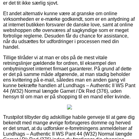
er det tit ikke særlig sjovt.
Et andet alternativ kunne være at granske om online
virksomheden er e-mærke godkendt, som er en antydning af
at internet butikken forsvarer de danske love, samt at online
webshoppen ofte overværes af sagkyndige som er meget
fortrolige reglerne. Desuden får du chance for assistance,
når du udsættes for udfordringer i processen med din
handel.
Tillige tilråder vi at man er obs på de mest vitale
retningslinjer gældende for ordren, til eksempel den
ombytningsret internet firmaet garanterer. På grund af dette
er det på samme måde afgørende, at man stadig beholder
ens kvittering på e-mail, således man en anden gang vil
kunne bekræfte handlen af Lundhags – Authentic II WS Pant
44 (W32) Normal længde Garnet / Dk Red (376), uden
hensyn til om man er på shopping til en mand eller kvinde.
Trustpilot tilbyder dig adskillige habile genveje til at gøre dig
bekendt med mange øvrige forbrugeres domme og herved
er det smart, at du udforsker e-forretningens anmeldelser af
Lundhags – Authentic II WS Pant 44 (W32) Normal længde