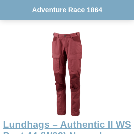
Adventure Race 1864
Lundhags – Authentic II WS