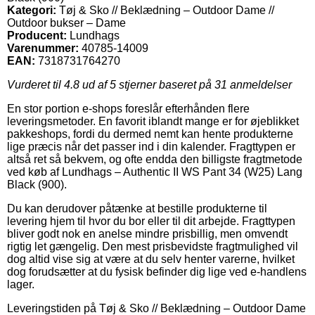
Kategori:
Tøj & Sko // Beklædning – Outdoor Dame //
Outdoor bukser – Dame
Producent:
Lundhags
Varenummer:
40785-14009
EAN:
7318731764270
Vurderet til
4.8
ud af 5 stjerner baseret på
31
anmeldelser
En stor portion e-shops foreslår efterhånden flere
leveringsmetoder. En favorit iblandt mange er for øjeblikket
pakkeshops, fordi du dermed nemt kan hente produkterne
lige præcis når det passer ind i din kalender. Fragttypen er
altså ret så bekvem, og ofte endda den billigste fragtmetode
ved køb af Lundhags – Authentic II WS Pant 34 (W25) Lang
Black (900).
Du kan derudover påtænke at bestille produkterne til
levering hjem til hvor du bor eller til dit arbejde. Fragttypen
bliver godt nok en anelse mindre prisbillig, men omvendt
rigtig let gængelig. Den mest prisbevidste fragtmulighed vil
dog altid vise sig at være at du selv henter varerne, hvilket
dog forudsætter at du fysisk befinder dig lige ved e-handlens
lager.
Leveringstiden på Tøj & Sko // Beklædning – Outdoor Dame