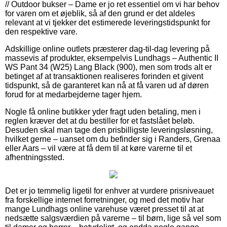
// Outdoor bukser – Dame er jo ret essentiel om vi har behov
for varen om et øjeblik, så af den grund er det aldeles
relevant at vi tjekker det estimerede leveringstidspunkt for
den respektive vare.
Adskillige online outlets præsterer dag-til-dag levering på
massevis af produkter, eksempelvis Lundhags – Authentic II
WS Pant 34 (W25) Lang Black (900), men som trods alt er
betinget af at transaktionen realiseres forinden et givent
tidspunkt, så de garanteret kan nå at få varen ud af døren
forud for at medarbejderne tager hjem.
Nogle få online butikker yder fragt uden betaling, men i
reglen kræver det at du bestiller for et fastslået beløb.
Desuden skal man tage den prisbilligste leveringsløsning,
hvilket gerne – uanset om du befinder sig i Randers, Grenaa
eller Aars – vil være at få dem til at køre varerne til et
afhentningssted.
Det er jo temmelig ligetil for enhver at vurdere prisniveauet
fra forskellige internet forretninger, og med det motiv har
mange Lundhags online varehuse været presset til at at
nedsætte salgsværdien på varerne – til børn, lige så vel som