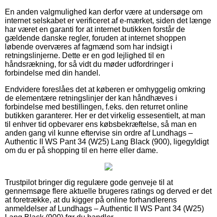
En anden valgmulighed kan derfor være at undersøge om
internet selskabet er verificeret af e-mærket, siden det længe
har været en garanti for at internet butikken forstår de
gældende danske regler, foruden at internet shoppen
løbende overværes af fagmænd som har indsigt i
retningslinjerne. Dette er en god lejlighed til en
håndsrækning, for så vidt du møder udfordringer i
forbindelse med din handel.
Endvidere foreslåes det at køberen er omhyggelig omkring
de elementære retningslinjer der kan håndhæves i
forbindelse med bestillingen, f.eks. den returret online
butikken garanterer. Her er det virkelig essesentielt, at man
til enhver tid opbevarer ens købsbekræftelse, så man en
anden gang vil kunne eftervise sin ordre af Lundhags –
Authentic II WS Pant 34 (W25) Lang Black (900), ligegyldigt
om du er på shopping til en herre eller dame.
Trustpilot bringer dig regulære gode genveje til at
gennemsøge flere aktuelle brugeres ratings og derved er det
at foretrække, at du kigger på online forhandlerens
anmeldelser af Lundhags – Authentic II WS Pant 34 (W25)