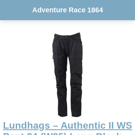
Adventure Race 1864
Lundhags – Authentic II WS