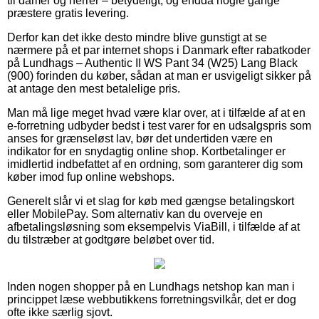
til damer og herrer – betydeligt, og endda nogle gange
præstere gratis levering.
Derfor kan det ikke desto mindre blive gunstigt at se
nærmere på et par internet shops i Danmark efter rabatkoder
på Lundhags – Authentic II WS Pant 34 (W25) Lang Black
(900) forinden du køber, sådan at man er usvigeligt sikker på
at antage den mest betalelige pris.
Man må lige meget hvad være klar over, at i tilfælde af at en
e-forretning udbyder bedst i test varer for en udsalgspris som
anses for grænseløst lav, bør det undertiden være en
indikator for en snydagtig online shop. Kortbetalinger er
imidlertid indbefattet af en ordning, som garanterer dig som
køber imod fup online webshops.
Generelt slår vi et slag for køb med gængse betalingskort
eller MobilePay. Som alternativ kan du overveje en
afbetalingsløsning som eksempelvis ViaBill, i tilfælde af at
du tilstræber at godtgøre beløbet over tid.
Inden nogen shopper på en Lundhags netshop kan man i
princippet læse webbutikkens forretningsvilkår, det er dog
ofte ikke særlig sjovt.