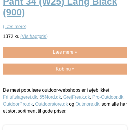
Pant 34 (W25) Lang Black
(900)
(Læs mere)
1372
kr.
(Vis fragtpris)
Læs mere »
Køb nu »
De mest populære outdoor-webshops er i øjeblikket
Friluftslageret.dk
,
55Nord.dk
,
GrejFreak.dk
,
Pro-Outdoor.dk
,
OutdoorPro.dk
,
Outdoorstore.dk
og
Outmore.dk
, som alle har
et stort sortiment til gode priser.