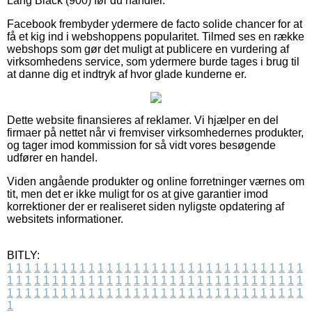
Lang Black (900) før du handler.
Facebook frembyder ydermere de facto solide chancer for at
få et kig ind i webshoppens popularitet. Tilmed ses en række
webshops som gør det muligt at publicere en vurdering af
virksomhedens service, som ydermere burde tages i brug til
at danne dig et indtryk af hvor glade kunderne er.
Dette website finansieres af reklamer. Vi hjælper en del
firmaer på nettet når vi fremviser virksomhedernes produkter,
og tager imod kommission for så vidt vores besøgende
udfører en handel.
Viden angående produkter og online forretninger værnes om
tit, men det er ikke muligt for os at give garantier imod
korrektioner der er realiseret siden nyligste opdatering af
websitets informationer.
BITLY:
1
1
1
1
1
1
1
1
1
1
1
1
1
1
1
1
1
1
1
1
1
1
1
1
1
1
1
1
1
1
1
1
1
1
1
1
1
1
1
1
1
1
1
1
1
1
1
1
1
1
1
1
1
1
1
1
1
1
1
1
1
1
1
1
1
1
1
1
1
1
1
1
1
1
1
1
1
1
1
1
1
1
1
1
1
1
1
1
1
1
1
1
1
1
1
1
1
1
1
1