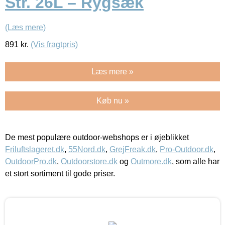
Str. 26L – Rygsæk
(Læs mere)
891
kr.
(Vis fragtpris)
Læs mere »
Køb nu »
De mest populære outdoor-webshops er i øjeblikket
Friluftslageret.dk
,
55Nord.dk
,
GrejFreak.dk
,
Pro-Outdoor.dk
,
OutdoorPro.dk
,
Outdoorstore.dk
og
Outmore.dk
, som alle har
et stort sortiment til gode priser.