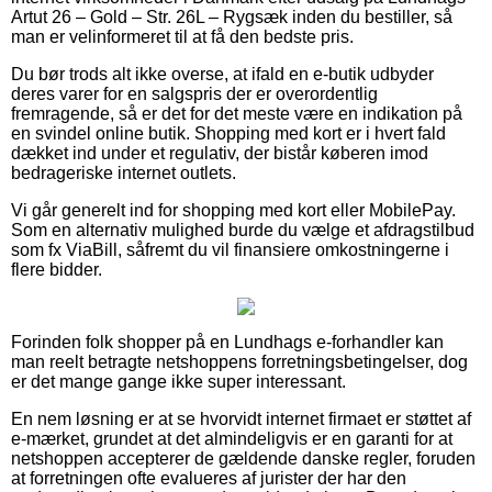
Artut 26 – Gold – Str. 26L – Rygsæk inden du bestiller, så
man er velinformeret til at få den bedste pris.
Du bør trods alt ikke overse, at ifald en e-butik udbyder
deres varer for en salgspris der er overordentlig
fremragende, så er det for det meste være en indikation på
en svindel online butik. Shopping med kort er i hvert fald
dækket ind under et regulativ, der bistår køberen imod
bedrageriske internet outlets.
Vi går generelt ind for shopping med kort eller MobilePay.
Som en alternativ mulighed burde du vælge et afdragstilbud
som fx ViaBill, såfremt du vil finansiere omkostningerne i
flere bidder.
Forinden folk shopper på en Lundhags e-forhandler kan
man reelt betragte netshoppens forretningsbetingelser, dog
er det mange gange ikke super interessant.
En nem løsning er at se hvorvidt internet firmaet er støttet af
e-mærket, grundet at det almindeligvis er en garanti for at
netshoppen accepterer de gældende danske regler, foruden
at forretningen ofte evalueres af jurister der har den