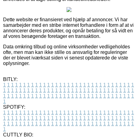
Dette website er finansieret ved hjælp af annoncer. Vi har
samarbejder med en stribe internet forhandlere i form af at vi
annoncerer deres produkter, og opnår betaling for så vidt en
af vores besøgende foretager en transaktion.
Data omkring tilbud og online virksomheder vedligeholdes
ofte, men man kan ikke stille os ansvarlig for reguleringer
der er blevet iværksat siden vi senest opdaterede de viste
oplysninger.
BITLY:
1
1
1
1
1
1
1
1
1
1
1
1
1
1
1
1
1
1
1
1
1
1
1
1
1
1
1
1
1
1
1
1
1
1
1
1
1
1
1
1
1
1
1
1
1
1
1
1
1
1
1
1
1
1
1
1
1
1
1
1
1
1
1
1
1
1
1
1
1
1
1
1
1
1
1
1
1
1
1
1
1
1
1
1
1
1
1
1
1
1
1
1
1
1
1
1
1
1
1
1
SPOTIFY:
1
1
1
1
1
1
1
1
1
1
1
1
1
1
1
1
1
1
1
1
1
1
1
1
1
1
1
1
1
1
1
1
1
1
1
1
1
1
1
1
1
1
1
1
1
1
1
1
1
1
1
1
1
1
1
1
1
1
1
1
1
1
1
1
1
1
1
1
1
1
1
1
1
1
1
1
1
1
1
1
1
1
1
1
1
1
1
1
1
1
1
1
1
1
1
1
1
1
1
1
CUTTLY BIO: