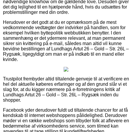
nødvendige knowhow om de gældende love. Desuden giver
det dig lejlighed til en hjælpende hånd, hvis du udsættes for
problemstillinger med din ordre.
Herudover er det godt at du er opmærksom på de mest
vedkommende vedtægter der indvirker på handlen, som for
eksempel hvilken byttepolitik webbutikken benytter. I den
sammenhæng er det ydermere relevant, at man permanent
sikrer sin kvittering på e-mail, således man altid vil kunne
bevidne bestillingen af Lundhags Artut 26 – Gold – Str. 26L –
Rygsæk, ligegyldigt om man er på indkøb til en mand eller
kvinde.
Trustpilot frembyder altid tiltalende genveje til at verificere en
hel del aktuelle køberes erfaringer og af den grund slår vi et
slag for, at du kigger nærmere på e-forretningens kritik af
Lundhags Artut 26 – Gold – Str. 26L – Rygsæk inden du
shopper.
Facebook yder derudover fuldt ud tiltalende chancer for at få
kendskab til internet webshoppens pålidelighed. Derudover
møder vi en række webshops som tilbyder folk at aflevere en
bedømmelse af virksomhedens service, som tilmed kan
anvendes til at tage stilling til kundetilfredsheden.