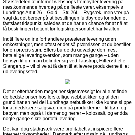
Størstedelen af internet webshops frembyder levering på
næstkommende hverdag på de fleste varer, eksempelvis
Lundhags Artut 26 – Gold – Str. 26L – Rygsæk, men vær på
vagt da det beroer på at bestillingen fuldbyrdes forinden et
fastslået tidspunkt, således at de har en chance for at nå at
få bestillingen betjent før logistikpersonalet har fyraften.
Indtil flere online forhandlere præsterer levering uden
omkostninger, men oftest er det så præmissen at du bestiller
for en præcis sum. Ellers burde du udvælge den mest
betalelige leveringsversion, som mange gange – uden
hensyn til om man befinder sig ved Taastrup, Hillerød eller
Slangerup – vil blive at få dem til at levere produkterne til et
udleveringssted.
Det er efterhånden meget hensigtsmæssigt for alle at finde
de bedste priser hos forskellige webbutikker, og af den
grund har en hel del Lundhags netbutikker ikke kunne slippe
for at nedskære salgsværdien på produkterne – til børn og
babyer, men også til damer og herrer – kolossalt, og endda
nogle gange sikre portofri levering.
Det kan dog stadigvæk være profitabelt at inspicere flere
internet virksomheder i Danmark efter udsalg på Lundhags