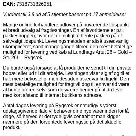
EAN:
7318731826251
Vurderet til
3.8
ud af 5 stjerner baseret på
17
anmeldelser
Mange online forhandlere udlover på nuværende tidspunkt
et bredt udvalg af fragtløsninger. En af favoritterne er p.t.
pakkeshoppen, hvor det er muligt at hente pakken på et
selvvalgt tidspunkt. Leveringsmetoden er altså usædvanlig
ukompliceret, samt mange gange tilmed den mest betalelige
mulighed for levering ved køb af Lundhags Artut 26 – Gold –
Str. 26L – Rygsæk.
Du burde også forsøge at få produkterne sendt til din private
bopæl eller ud til dit arbejde. Løsningen viser sig af og til et
hak mere bekostelig, men desuden usædvanlig ligetil. Den
mest betalelige mulighed for fragt vil dog til enhver tid være
at hente ordren selv, som desværre beroer på at du lever
med kort afstand til internet butikkens adresse.
Antal dages levering på Rygsæk er naturligvis yderst
udslagsgivende ifald vi behøver dine nye varer inden for få
dage, så herved er det tydeligvis centralt at man kigger
nærmere på den forventede leveringstid på det aktuelle
produkt.