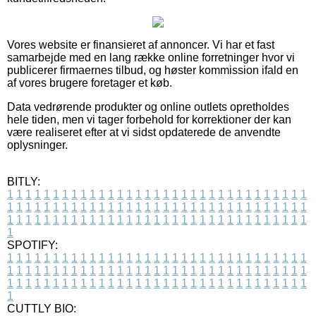
Vores website er finansieret af annoncer. Vi har et fast
samarbejde med en lang række online forretninger hvor vi
publicerer firmaernes tilbud, og høster kommission ifald en
af vores brugere foretager et køb.
Data vedrørende produkter og online outlets opretholdes
hele tiden, men vi tager forbehold for korrektioner der kan
være realiseret efter at vi sidst opdaterede de anvendte
oplysninger.
BITLY:
1
1
1
1
1
1
1
1
1
1
1
1
1
1
1
1
1
1
1
1
1
1
1
1
1
1
1
1
1
1
1
1
1
1
1
1
1
1
1
1
1
1
1
1
1
1
1
1
1
1
1
1
1
1
1
1
1
1
1
1
1
1
1
1
1
1
1
1
1
1
1
1
1
1
1
1
1
1
1
1
1
1
1
1
1
1
1
1
1
1
1
1
1
1
1
1
1
1
1
1
SPOTIFY:
1
1
1
1
1
1
1
1
1
1
1
1
1
1
1
1
1
1
1
1
1
1
1
1
1
1
1
1
1
1
1
1
1
1
1
1
1
1
1
1
1
1
1
1
1
1
1
1
1
1
1
1
1
1
1
1
1
1
1
1
1
1
1
1
1
1
1
1
1
1
1
1
1
1
1
1
1
1
1
1
1
1
1
1
1
1
1
1
1
1
1
1
1
1
1
1
1
1
1
1
CUTTLY BIO: