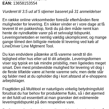
EAN:
13658153554
Vurderet til
3.5
ud af 5 stjerner baseret på
31
anmeldelser
En række online virksomheder foreslår efterhånden flere
muligheder for levering. En sikker vinder er i vore dage at få
leveret til en pakkeshop, fordi du på den måde nemt kan
hente de nyindkøbte varer på et selvvalgt tidspunkt.
Leveringsmetoden er nemlig vældig ukompliceret, og mange
gange tilmed den billigste metode til levering ved køb af
LineDriver Line Mgtment Tool.
Du kan endvidere påtænke at få varerne sendt til din
lejlighed eller hus eller ud til dit arbejde. Leveringsformen
viser sig typisk en tak mindre prisbillig, men ligeledes meget
smart. Den mest prisbevidste mulighed for levering vil dog i
de fleste tilfælde være at hente varerne selv, men dette står
og falder med at du opholder dig i kort afstand af e-shoppens
arbejdslager.
Fragttiden på Multitool er naturligvis virkelig betydningsfuld
forudsat du har behov for produkterne fluks, så i det øjemed
er det fuldt ud essentielt at man gransker det estimerede
leveringstidspunkt på den respektive vare.