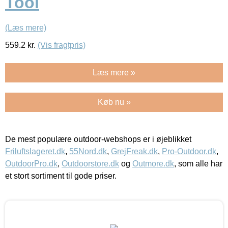
Tool
(Læs mere)
559.2
kr.
(Vis fragtpris)
Læs mere »
Køb nu »
De mest populære outdoor-webshops er i øjeblikket
Friluftslageret.dk
,
55Nord.dk
,
GrejFreak.dk
,
Pro-Outdoor.dk
,
OutdoorPro.dk
,
Outdoorstore.dk
og
Outmore.dk
, som alle har
et stort sortiment til gode priser.