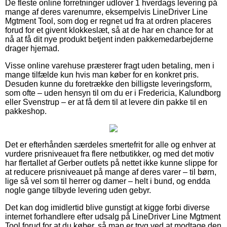
De fleste online forretninger udlover 1 hverdags levering på
mange af deres varenumre, eksempelvis LineDriver Line
Mgtment Tool, som dog er regnet ud fra at ordren placeres
forud for et givent klokkeslæt, så at de har en chance for at
nå at få dit nye produkt betjent inden pakkemedarbejderne
drager hjemad.
Visse online varehuse præsterer fragt uden betaling, men i
mange tilfælde kun hvis man køber for en konkret pris.
Desuden kunne du foretrække den billigste leveringsform,
som ofte – uden hensyn til om du er i Fredericia, Kalundborg
eller Svenstrup – er at få dem til at levere din pakke til en
pakkeshop.
Det er efterhånden særdeles smertefrit for alle og enhver at
vurdere prisniveauet fra flere netbutikker, og med det motiv
har flertallet af Gerber outlets på nettet ikke kunne slippe for
at reducere prisniveauet på mange af deres varer – til børn,
lige så vel som til herrer og damer – helt i bund, og endda
nogle gange tilbyde levering uden gebyr.
Det kan dog imidlertid blive gunstigt at kigge forbi diverse
internet forhandlere efter udsalg på LineDriver Line Mgtment
Tool forud for at du køber, så man er tryg ved at modtage den