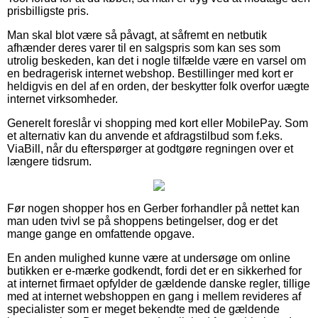
prisbilligste pris.
Man skal blot være så påvagt, at såfremt en netbutik
afhænder deres varer til en salgspris som kan ses som
utrolig beskeden, kan det i nogle tilfælde være en varsel om
en bedragerisk internet webshop. Bestillinger med kort er
heldigvis en del af en orden, der beskytter folk overfor uægte
internet virksomheder.
Generelt foreslår vi shopping med kort eller MobilePay. Som
et alternativ kan du anvende et afdragstilbud som f.eks.
ViaBill, når du efterspørger at godtgøre regningen over et
længere tidsrum.
Før nogen shopper hos en Gerber forhandler på nettet kan
man uden tvivl se på shoppens betingelser, dog er det
mange gange en omfattende opgave.
En anden mulighed kunne være at undersøge om online
butikken er e-mærke godkendt, fordi det er en sikkerhed for
at internet firmaet opfylder de gældende danske regler, tillige
med at internet webshoppen en gang i mellem revideres af
specialister som er meget bekendte med de gældende