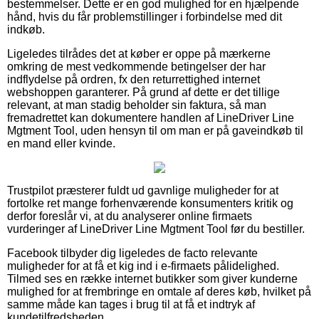
bestemmelser. Dette er en god mulighed for en hjælpende
hånd, hvis du får problemstillinger i forbindelse med dit
indkøb.
Ligeledes tilrådes det at køber er oppe på mærkerne
omkring de mest vedkommende betingelser der har
indflydelse på ordren, fx den returrettighed internet
webshoppen garanterer. På grund af dette er det tillige
relevant, at man stadig beholder sin faktura, så man
fremadrettet kan dokumentere handlen af LineDriver Line
Mgtment Tool, uden hensyn til om man er på gaveindkøb til
en mand eller kvinde.
Trustpilot præsterer fuldt ud gavnlige muligheder for at
fortolke ret mange forhenværende konsumenters kritik og
derfor foreslår vi, at du analyserer online firmaets
vurderinger af LineDriver Line Mgtment Tool før du bestiller.
Facebook tilbyder dig ligeledes de facto relevante
muligheder for at få et kig ind i e-firmaets pålidelighed.
Tilmed ses en række internet butikker som giver kunderne
mulighed for at frembringe en omtale af deres køb, hvilket på
samme måde kan tages i brug til at få et indtryk af
kundetilfredsheden.