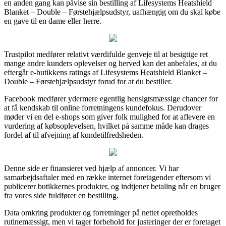
en anden gang kan påvise sin bestilling af Lifesystems Heatshield
Blanket – Double – Førstehjælpsudstyr, uafhængig om du skal købe
en gave til en dame eller herre.
Trustpilot medfører relativt værdifulde genveje til at besigtige ret
mange andre kunders oplevelser og herved kan det anbefales, at du
eftergår e-butikkens ratings af Lifesystems Heatshield Blanket –
Double – Førstehjælpsudstyr forud for at du bestiller.
Facebook medfører ydermere egentlig hensigtsmæssige chancer for
at få kendskab til online forretningens kundefokus. Derudover
møder vi en del e-shops som giver folk mulighed for at aflevere en
vurdering af købsoplevelsen, hvilket på samme måde kan drages
fordel af til afvejning af kundetilfredsheden.
Denne side er finansieret ved hjælp af annoncer. Vi har
samarbejdsaftaler med en række internet foretagender eftersom vi
publicerer butikkernes produkter, og indtjener betaling når en bruger
fra vores side fuldfører en bestilling.
Data omkring produkter og forretninger på nettet opretholdes
rutinemæssigt, men vi tager forbehold for justeringer der er foretaget