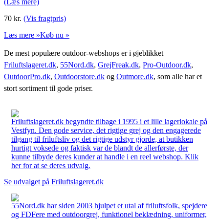
(Læs mere)
70
kr.
(Vis fragtpris)
Læs mere »
Køb nu »
De mest populære outdoor-webshops er i øjeblikket
Friluftslageret.dk
,
55Nord.dk
,
GrejFreak.dk
,
Pro-Outdoor.dk
,
OutdoorPro.dk
,
Outdoorstore.dk
og
Outmore.dk
, som alle har et
stort sortiment til gode priser.
Friluftslageret.dk begyndte tilbage i 1995 i et lille lagerlokale på
Vestfyn. Den gode service, det rigtige grej og den engagerede
tilgang til friluftsliv og det rigtige udstyr gjorde, at butikken
hurtigt voksede og faktisk var de blandt de allerførste, der
kunne tilbyde deres kunder at handle i en reel webshop. Klik
her for at se deres udvalg.
Se udvalget på Friluftslageret.dk
55Nord.dk har siden 2003 hjulpet et utal af friluftsfolk, spejdere
og FDFere med outdoorgrej, funktionel beklædning, uniformer,