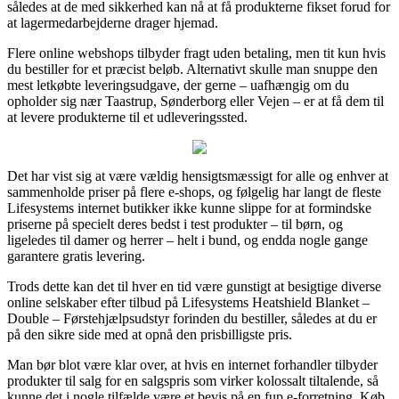
således at de med sikkerhed kan nå at få produkterne fikset forud for
at lagermedarbejderne drager hjemad.
Flere online webshops tilbyder fragt uden betaling, men tit kun hvis
du bestiller for et præcist beløb. Alternativt skulle man snuppe den
mest letkøbte leveringsudgave, der gerne – uafhængig om du
opholder sig nær Taastrup, Sønderborg eller Vejen – er at få dem til
at levere produkterne til et udleveringssted.
Det har vist sig at være vældig hensigtsmæssigt for alle og enhver at
sammenholde priser på flere e-shops, og følgelig har langt de fleste
Lifesystems internet butikker ikke kunne slippe for at formindske
priserne på specielt deres bedst i test produkter – til børn, og
ligeledes til damer og herrer – helt i bund, og endda nogle gange
garantere gratis levering.
Trods dette kan det til hver en tid være gunstigt at besigtige diverse
online selskaber efter tilbud på Lifesystems Heatshield Blanket –
Double – Førstehjælpsudstyr forinden du bestiller, således at du er
på den sikre side med at opnå den prisbilligste pris.
Man bør blot være klar over, at hvis en internet forhandler tilbyder
produkter til salg for en salgspris som virker kolossalt tiltalende, så
kunne det i nogle tilfælde være et bevis på en fup e-forretning. Køb