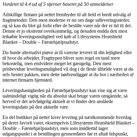
Vurderet til
4.4
ud af 5 stjerner baseret på
50
anmeldelser
Adskillige firmaer på nettet frembyder til alt held et bredt udvalg af
fragtmetoder. Den mest moderne er nu om dage udleveringssteder,
og så kan du blot gå forbi efter de bestilte varer når der er tid til det.
Denne er jo ekstremt overkommelig, og desuden endda den mest
letkøbte leveringsmulighed ved køb af Lifesystems Heatshield
Blanket – Double – Førstehjælpsudstyr.
Du burde alternativt prøve at få varerne leveret til din lejlighed eller
til hvor du arbejder. Fragttypen bliver som regel en tand mere
bekostelig, men endvidere meget let gængelig. Den mest
prisbevidste leveringsmulighed vil dog i de fleste tilfælde være at du
selv henter pakken, men dette nødvendiggør at du bor i nærheden af
internet firmaets hjemsted.
Leveringshastigheden på Førstehjælpsudstyr kan vise sig at være
ualmindeligt vigtig når du absolut skal bruge varen omgående, så
herved er det selvfølgelig aktuelt at vi finder den anslåede
leveringsdato på den aktuelle vare.
En del butikker på nettet lover levering på næstkommende hverdag
på deres favorit varer, eksempelvis Lifesystems Heatshield Blanket –
Double – Førstehjælpsudstyr, men som imidlertid tager
udgangspunkt i at bestillingen gennemføres før et aftalt tidspunkt,