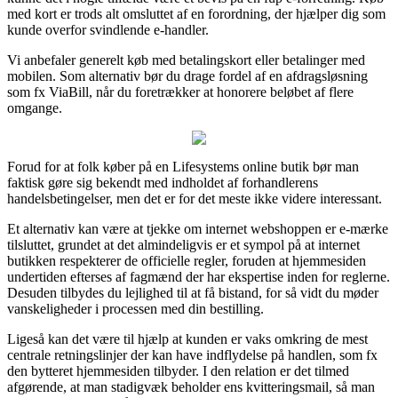
med kort er trods alt omsluttet af en forordning, der hjælper dig som
kunde overfor svindlende e-handler.
Vi anbefaler generelt køb med betalingskort eller betalinger med
mobilen. Som alternativ bør du drage fordel af en afdragsløsning
som fx ViaBill, når du foretrækker at honorere beløbet af flere
omgange.
Forud for at folk køber på en Lifesystems online butik bør man
faktisk gøre sig bekendt med indholdet af forhandlerens
handelsbetingelser, men det er for det meste ikke videre interessant.
Et alternativ kan være at tjekke om internet webshoppen er e-mærke
tilsluttet, grundet at det almindeligvis er et sympol på at internet
butikken respekterer de officielle regler, foruden at hjemmesiden
undertiden efterses af fagmænd der har ekspertise inden for reglerne.
Desuden tilbydes du lejlighed til at få bistand, for så vidt du møder
vanskeligheder i processen med din bestilling.
Ligeså kan det være til hjælp at kunden er vaks omkring de mest
centrale retningslinjer der kan have indflydelse på handlen, som fx
den bytteret hjemmesiden tilbyder. I den relation er det tilmed
afgørende, at man stadigvæk beholder ens kvitteringsmail, så man