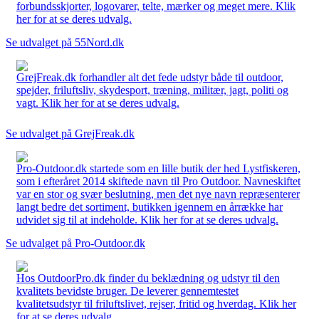
forbundsskjorter, logovarer, telte, mærker og meget mere. Klik
her for at se deres udvalg.
Se udvalget på 55Nord.dk
GrejFreak.dk forhandler alt det fede udstyr både til outdoor,
spejder, friluftsliv, skydesport, træning, militær, jagt, politi og
vagt. Klik her for at se deres udvalg.
Se udvalget på GrejFreak.dk
Pro-Outdoor.dk startede som en lille butik der hed Lystfiskeren,
som i efteråret 2014 skiftede navn til Pro Outdoor. Navneskiftet
var en stor og svær beslutning, men det nye navn repræsenterer
langt bedre det sortiment, butikken igennem en årrække har
udvidet sig til at indeholde. Klik her for at se deres udvalg.
Se udvalget på Pro-Outdoor.dk
Hos OutdoorPro.dk finder du beklædning og udstyr til den
kvalitets bevidste bruger. De leverer gennemtestet
kvalitetsudstyr til friluftslivet, rejser, fritid og hverdag. Klik her
for at se deres udvalg.