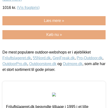
1016
kr.
(Vis fragtpris)
Læs mere »
Køb nu »
De mest populære outdoor-webshops er i øjeblikket
Friluftslageret.dk
,
55Nord.dk
,
GrejFreak.dk
,
Pro-Outdoor.dk
,
OutdoorPro.dk
,
Outdoorstore.dk
og
Outmore.dk
, som alle har
et stort sortiment til gode priser.
Friluftslageret.dk begyndte tilbage i 1995 i et lille