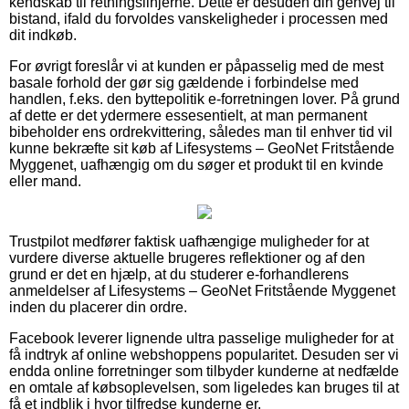
kendskab til retningslinjerne. Dette er desuden din genvej til
bistand, ifald du forvoldes vanskeligheder i processen med
dit indkøb.
For øvrigt foreslår vi at kunden er påpasselig med de mest
basale forhold der gør sig gældende i forbindelse med
handlen, f.eks. den byttepolitik e-forretningen lover. På grund
af dette er det ydermere essesentielt, at man permanent
bibeholder ens ordrekvittering, således man til enhver tid vil
kunne bekræfte sit køb af Lifesystems – GeoNet Fritstående
Myggenet, uafhængig om du søger et produkt til en kvinde
eller mand.
Trustpilot medfører faktisk uafhængige muligheder for at
vurdere diverse aktuelle brugeres reflektioner og af den
grund er det en hjælp, at du studerer e-forhandlerens
anmeldelser af Lifesystems – GeoNet Fritstående Myggenet
inden du placerer din ordre.
Facebook leverer lignende ultra passelige muligheder for at
få indtryk af online webshoppens popularitet. Desuden ser vi
endda online forretninger som tilbyder kunderne at nedfælde
en omtale af købsoplevelsen, som ligeledes kan bruges til at
få et indblik i hvor tilfredse kunderne er.