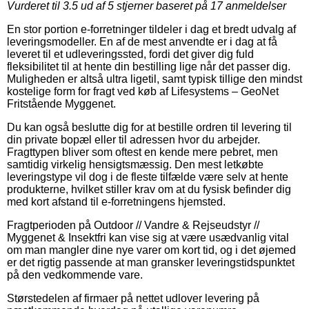
Vurderet til
3.5
ud af 5 stjerner baseret på
17
anmeldelser
En stor portion e-forretninger tildeler i dag et bredt udvalg af
leveringsmodeller. En af de mest anvendte er i dag at få
leveret til et udleveringssted, fordi det giver dig fuld
fleksibilitet til at hente din bestilling lige når det passer dig.
Muligheden er altså ultra ligetil, samt typisk tillige den mindst
kostelige form for fragt ved køb af Lifesystems – GeoNet
Fritstående Myggenet.
Du kan også beslutte dig for at bestille ordren til levering til
din private bopæl eller til adressen hvor du arbejder.
Fragttypen bliver som oftest en kende mere pebret, men
samtidig virkelig hensigtsmæssig. Den mest letkøbte
leveringstype vil dog i de fleste tilfælde være selv at hente
produkterne, hvilket stiller krav om at du fysisk befinder dig
med kort afstand til e-forretningens hjemsted.
Fragtperioden på Outdoor // Vandre & Rejseudstyr //
Myggenet & Insektfri kan vise sig at være usædvanlig vital
om man mangler dine nye varer om kort tid, og i det øjemed
er det rigtig passende at man gransker leveringstidspunktet
på den vedkommende vare.
Størstedelen af firmaer på nettet udlover levering på