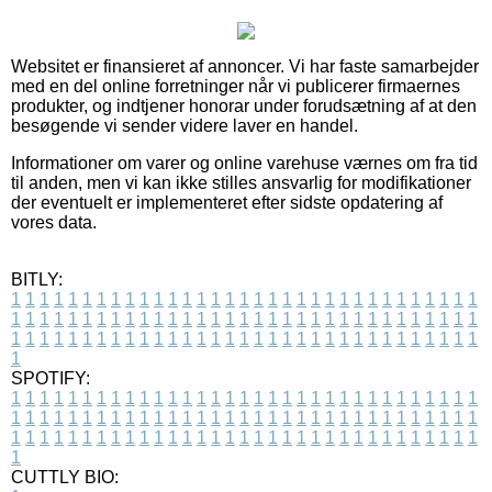
Websitet er finansieret af annoncer. Vi har faste samarbejder
med en del online forretninger når vi publicerer firmaernes
produkter, og indtjener honorar under forudsætning af at den
besøgende vi sender videre laver en handel.
Informationer om varer og online varehuse værnes om fra tid
til anden, men vi kan ikke stilles ansvarlig for modifikationer
der eventuelt er implementeret efter sidste opdatering af
vores data.
BITLY:
1
1
1
1
1
1
1
1
1
1
1
1
1
1
1
1
1
1
1
1
1
1
1
1
1
1
1
1
1
1
1
1
1
1
1
1
1
1
1
1
1
1
1
1
1
1
1
1
1
1
1
1
1
1
1
1
1
1
1
1
1
1
1
1
1
1
1
1
1
1
1
1
1
1
1
1
1
1
1
1
1
1
1
1
1
1
1
1
1
1
1
1
1
1
1
1
1
1
1
1
SPOTIFY:
1
1
1
1
1
1
1
1
1
1
1
1
1
1
1
1
1
1
1
1
1
1
1
1
1
1
1
1
1
1
1
1
1
1
1
1
1
1
1
1
1
1
1
1
1
1
1
1
1
1
1
1
1
1
1
1
1
1
1
1
1
1
1
1
1
1
1
1
1
1
1
1
1
1
1
1
1
1
1
1
1
1
1
1
1
1
1
1
1
1
1
1
1
1
1
1
1
1
1
1
CUTTLY BIO: