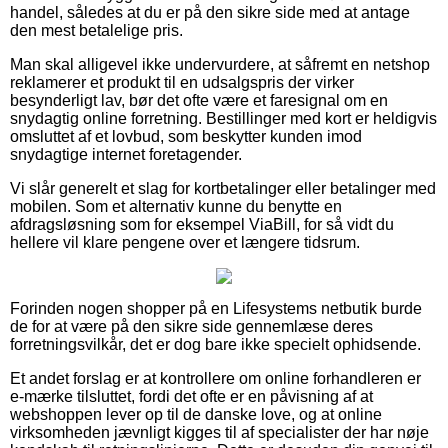
handel, således at du er på den sikre side med at antage
den mest betalelige pris.
Man skal alligevel ikke undervurdere, at såfremt en netshop
reklamerer et produkt til en udsalgspris der virker
besynderligt lav, bør det ofte være et faresignal om en
snydagtig online forretning. Bestillinger med kort er heldigvis
omsluttet af et lovbud, som beskytter kunden imod
snydagtige internet foretagender.
Vi slår generelt et slag for kortbetalinger eller betalinger med
mobilen. Som et alternativ kunne du benytte en
afdragsløsning som for eksempel ViaBill, for så vidt du
hellere vil klare pengene over et længere tidsrum.
Forinden nogen shopper på en Lifesystems netbutik burde
de for at være på den sikre side gennemlæse deres
forretningsvilkår, det er dog bare ikke specielt ophidsende.
Et andet forslag er at kontrollere om online forhandleren er
e-mærke tilsluttet, fordi det ofte er en påvisning af at
webshoppen lever op til de danske love, og at online
virksomheden jævnligt kigges til af specialister der har nøje