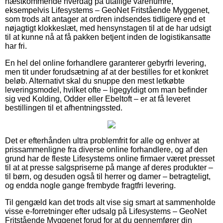
næstkommende hverdag på utallige varenumre,
eksempelvis Lifesystems – GeoNet Fritstående Myggenet,
som trods alt antager at ordren indsendes tidligere end et
nøjagtigt klokkeslæt, med hensynstagen til at de har udsigt
til at kunne nå at få pakken betjent inden de logistikansatte
har fri.
En hel del online forhandlere garanterer gebyrfri levering,
men tit under forudsætning af at der bestilles for et konkret
beløb. Alternativt skal du snuppe den mest letkøbte
leveringsmodel, hvilket ofte – ligegyldigt om man befinder
sig ved Kolding, Odder eller Ebeltoft – er at få leveret
bestillingen til et afhentningssted.
Det er efterhånden ultra problemfrit for alle og enhver at
prissammenligne fra diverse online forhandlere, og af den
grund har de fleste Lifesystems online firmaer været presset
til at at presse salgspriserne på mange af deres produkter –
til børn, og desuden også til herrer og damer – betragteligt,
og endda nogle gange frembyde fragtfri levering.
Til gengæld kan det trods alt vise sig smart at sammenholde
visse e-forretninger efter udsalg på Lifesystems – GeoNet
Fritstående Myggenet forud for at du gennemfører din