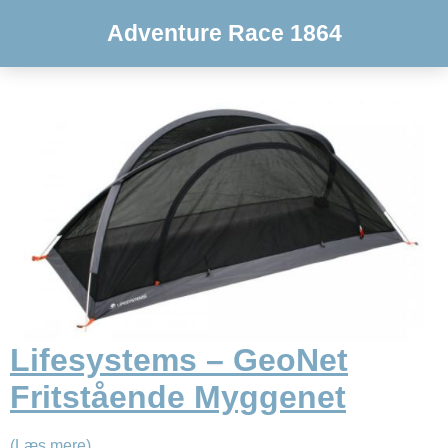
Adventure Race 1864
Lifesystems – GeoNet
Fritstående Myggenet
(Læs mere)