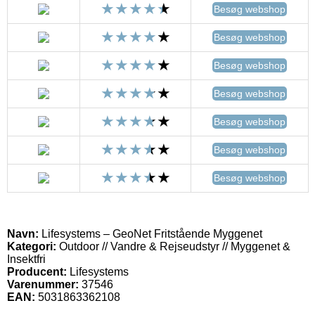
Besøg webshop
Besøg webshop
Besøg webshop
Besøg webshop
Besøg webshop
Besøg webshop
Besøg webshop
Navn:
Lifesystems – GeoNet Fritstående Myggenet
Kategori:
Outdoor // Vandre & Rejseudstyr // Myggenet &
Insektfri
Producent:
Lifesystems
Varenummer:
37546
EAN:
5031863362108