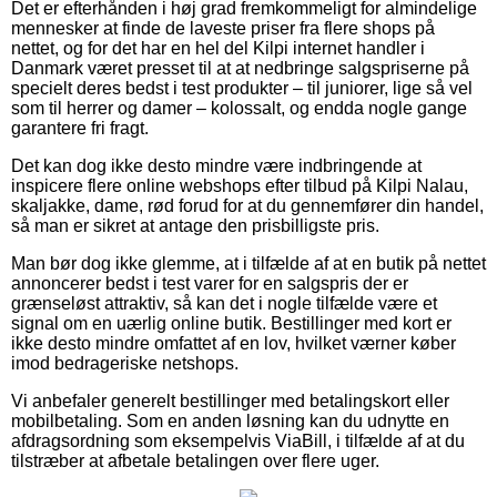
Det er efterhånden i høj grad fremkommeligt for almindelige
mennesker at finde de laveste priser fra flere shops på
nettet, og for det har en hel del Kilpi internet handler i
Danmark været presset til at at nedbringe salgspriserne på
specielt deres bedst i test produkter – til juniorer, lige så vel
som til herrer og damer – kolossalt, og endda nogle gange
garantere fri fragt.
Det kan dog ikke desto mindre være indbringende at
inspicere flere online webshops efter tilbud på Kilpi Nalau,
skaljakke, dame, rød forud for at du gennemfører din handel,
så man er sikret at antage den prisbilligste pris.
Man bør dog ikke glemme, at i tilfælde af at en butik på nettet
annoncerer bedst i test varer for en salgspris der er
grænseløst attraktiv, så kan det i nogle tilfælde være et
signal om en uærlig online butik. Bestillinger med kort er
ikke desto mindre omfattet af en lov, hvilket værner køber
imod bedrageriske netshops.
Vi anbefaler generelt bestillinger med betalingskort eller
mobilbetaling. Som en anden løsning kan du udnytte en
afdragsordning som eksempelvis ViaBill, i tilfælde af at du
tilstræber at afbetale betalingen over flere uger.