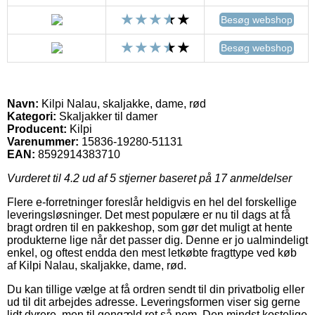
Besøg webshop
Besøg webshop
Navn:
Kilpi Nalau, skaljakke, dame, rød
Kategori:
Skaljakker til damer
Producent:
Kilpi
Varenummer:
15836-19280-51131
EAN:
8592914383710
Vurderet til
4.2
ud af 5 stjerner baseret på
17
anmeldelser
Flere e-forretninger foreslår heldigvis en hel del forskellige
leveringsløsninger. Det mest populære er nu til dags at få
bragt ordren til en pakkeshop, som gør det muligt at hente
produkterne lige når det passer dig. Denne er jo ualmindeligt
enkel, og oftest endda den mest letkøbte fragttype ved køb
af Kilpi Nalau, skaljakke, dame, rød.
Du kan tillige vælge at få ordren sendt til din privatbolig eller
ud til dit arbejdes adresse. Leveringsformen viser sig gerne
lidt dyrere, men til gengæld ret så nem. Den mindst kostelige