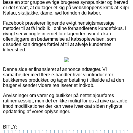
læse en stor gruppe øvrige brugeres synspunkter og herved
er det smart, at du tager et kig på webshoppens kritik af Kilpi
Nalau, skaljakke, dame, rød forinden du køber.
Facebook præsterer lignende evigt hensigtsmæssige
metoder til at få indblik i online forhandlerens kundefokus. I
øvrigt ser vi nogle internet foretagender hvor du kan
offentliggøre en bedømmelse af købsoplevelsen, som
desuden kan drages fordel af til at afveje kundernes
tilfredshed.
Denne side er finansieret af annonceindtægter. Vi
samarbejder med flere e-handler hvor vi introducerer
butikkernes produkter, og tager betaling i tilfælde af at den
bruger vi sender videre realiserer et indkøb.
Anvisninger om varer og butikker på nettet ajourføres
rutinemæssigt, men det er ikke muligt for os at give garantier
imod modifikationer der kan være iværksat siden nyligste
opdatering af vores oplysninger.
BITLY:
1
1
1
1
1
1
1
1
1
1
1
1
1
1
1
1
1
1
1
1
1
1
1
1
1
1
1
1
1
1
1
1
1