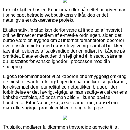
Før folk køber hos en Kilpi forhandler på nettet behøver man
i princippet betragte webbutikkens vilkår, dog er det
naturligvis et tidskrævende projekt.
Et alternativt forslag kan derfor være at finde ud af hvorvidt
online firmaet er medlem af e-mærke ordningen, siden det
burde være en tryghed om at internet forhandleren opererer i
overensstemmelse med dansk lovgivning, samt at butikken
jævnligt revideres af sagkyndige der er indført i vilkårene på
området. Dette er desuden din lejlighed til bistand, såfremt
du udsættes for vanskeligheder i processen med din
shopping.
Ligeså rekommanderer vi at køberen er omhyggelig omkring
de mest relevante retningslinjer der har indflydelse på købet,
for eksempel den returrettighed netbutikken bruger. I den
forbindelse er det i øvrigt vigtigt, at man stadigvæk sikrer ens
købsbekræftelse, således man altid vil kunne påvise
handlen af Kilpi Nalau, skaljakke, dame, rød, uanset om
man efterspørger produkter til en dreng eller pige.
Trustpilot medfører fuldkommen troværdige genveje til at