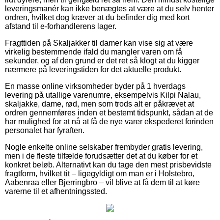
leveringsmanér kan ikke benægtes at være at du selv henter
ordren, hvilket dog kræver at du befinder dig med kort
afstand til e-forhandlerens lager.
Fragttiden på Skaljakker til damer kan vise sig at være
virkelig bestemmende ifald du mangler varen om få
sekunder, og af den grund er det ret så klogt at du kigger
nærmere på leveringstiden for det aktuelle produkt.
En masse online virksomheder byder på 1 hverdags
levering på utallige varenumre, eksempelvis Kilpi Nalau,
skaljakke, dame, rød, men som trods alt er påkrævet at
ordren gennemføres inden et bestemt tidspunkt, sådan at de
har mulighed for at nå at få de nye varer ekspederet forinden
personalet har fyraften.
Nogle enkelte online selskaber frembyder gratis levering,
men i de fleste tilfælde forudsætter det at du køber for et
konkret beløb. Alternativt kan du tage den mest prisbevidste
fragtform, hvilket tit – ligegyldigt om man er i Holstebro,
Aabenraa eller Bjerringbro – vil blive at få dem til at køre
varerne til et afhentningssted.