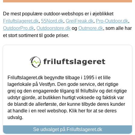
De mest populære outdoor-webshops er i øjeblikket
Friluftslageret.dk
,
55Nord.dk
,
GrejFreak.dk
,
Pro-Outdoor.dk
,
OutdoorPro.dk
,
Outdoorstore.dk
og
Outmore.dk
, som alle har
et stort sortiment til gode priser.
Friluftslageret.dk begyndte tilbage i 1995 i et lille
lagerlokale på Vestfyn. Den gode service, det rigtige
grej og den engagerede tilgang til friluftsliv og det rigtige
udstyr gjorde, at butikken hurtigt voksede og faktisk var
de blandt de allerførste, der kunne tilbyde deres kunder
at handle i en reel webshop. Klik her for at se deres
udvalg.
Se udvalget på Friluftslageret.dk