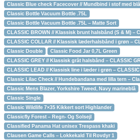
Classic Blue check Facecover // Mundbind i stof med blå
Classic Bottle Vacuum Bottle .75L
Classic Bottle Vacuum Bottle .75L – Matte Sort
CLASSIC BROWN // Klassisk brunt halsbånd (S & M) – 
CLASSIC COLLAR // Klassisk læderhalsbånd i grøn – C
Classic Double
Classic Food Jar 0,7L Green
CLASSIC GREY // Klassisk gråt halsbånd – CLASSIC GRE
CLASSIC LEAD // Klassisk line i læder i grøn – CLASSIC L
Classic Lilac Check // Hundebandana med lilla tern – Cla
Classic Mens Blazer, Yorkshire Tweed, Navy marineblå
Classic Single
Classic Wildlife 7×35 Kikkert sort Highlander
Classicfly Forest – Regn- Og Solsejl
Classified Panama Hat unisex Trespass khaki
Clausen Game Calls – Lokkekald Til Rovdyr 1