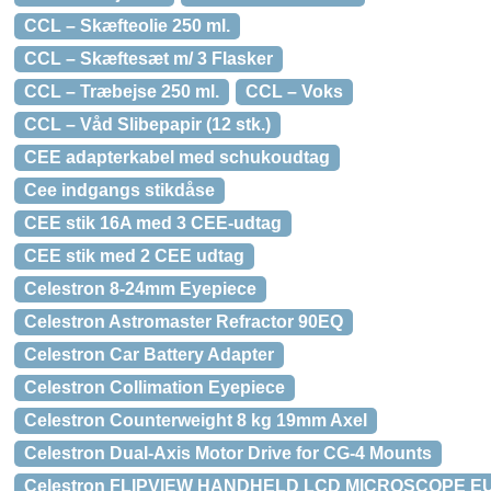
CCL – Skæfteolie 250 ml.
CCL – Skæftesæt m/ 3 Flasker
CCL – Træbejse 250 ml.
CCL – Voks
CCL – Våd Slibepapir (12 stk.)
CEE adapterkabel med schukoudtag
Cee indgangs stikdåse
CEE stik 16A med 3 CEE-udtag
CEE stik med 2 CEE udtag
Celestron 8-24mm Eyepiece
Celestron Astromaster Refractor 90EQ
Celestron Car Battery Adapter
Celestron Collimation Eyepiece
Celestron Counterweight 8 kg 19mm Axel
Celestron Dual-Axis Motor Drive for CG-4 Mounts
Celestron FLIPVIEW HANDHELD LCD MICROSCOPE E