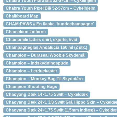
Chakra Youth Flora Blå 52-57cm – Cykelhjelm
Chakra Youth Pixel Blå 52-57cm – Cykelhjelm
Chalkboard Map
CHAM:PAWS // En flaske ‘hundechampagne’
Chameleon lanterne
Chamomile ladies shirt, skjorte, hvid
Champagneglas Andalucia 160 ml (2 stk.)
Champion – Duraseal Wooble Skydemål
Champion – Indskydningspude
Champion – Lerduekaster
Champion – Monkey Bag Til Skydetårn
Champion Shooting Bags
Chaoyang Dæk 14×1.75 Swift – Cykeldæk
Chaoyang Dæk 24×1 3/8 Swift Grå Hippo Skin – Cykeld
Chaoyang Dæk 24×1.75 Swift (1,5mm Indlæg) – Cykeldæ