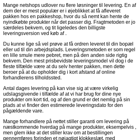
Mange netshops udlover nu flere løsninger til levering. En af
dem der er mest populær er i øjeblikket at få afleveret
pakken hos en pakkeshop, hvor du så nemt kan hente de
nyindkøbte produkter når det passer dig. Fragtmetoden er jo
særdeles bekvem, og tit ligeledes den billigste
leveringsversion ved køb af .
Du kunne lige så vel prøve at få ordren leveret til din bopæl
eller ud til din arbejdsplads. Leveringsmetoden er som regel
en lille smule mere pebret, men på den anden side rigtig
bekvem. Den mest prisbevidste leveringsmodel vil dog i de
fleste tilfælde være at du selv henter pakken, men dette
beroer på at du opholder dig i kort afstand af online
forhandlerens tilholdssted.
Antal dages levering på kan vise sig at være virkelig
udslagsgivende i tilfælde af at vi har brug for dine nye
produkter om kort tid, og af den grund er det nemlig på sin
plads at vi finder den estimerede leveringsdato for den
pågældende vare.
Mange forhandlere på nettet stiller garanti om levering på
næstkommende hverdag på mange produkter, eksempelvis ,
men glem ikke at det stiller krav om at bestillingen
gennemføres forinden et nøjagtigt klokkeslæt, med