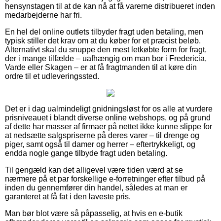
hensynstagen til at de kan nå at få varerne distribueret inden
medarbejderne har fri.
En hel del online outlets tilbyder fragt uden betaling, men
typisk stiller det krav om at du køber for et præcist beløb.
Alternativt skal du snuppe den mest letkøbte form for fragt,
der i mange tilfælde – uafhængig om man bor i Fredericia,
Varde eller Skagen – er at få fragtmanden til at køre din
ordre til et udleveringssted.
Det er i dag ualmindeligt gnidningsløst for os alle at vurdere
prisniveauet i blandt diverse online webshops, og på grund
af dette har masser af firmaer på nettet ikke kunne slippe for
at nedsætte salgspriserne på deres varer – til drenge og
piger, samt også til damer og herrer – eftertrykkeligt, og
endda nogle gange tilbyde fragt uden betaling.
Til gengæld kan det alligevel være tiden værd at se
nærmere på et par forskellige e-forretninger efter tilbud på
inden du gennemfører din handel, således at man er
garanteret at få fat i den laveste pris.
Man bør blot være så påpasselig, at hvis en e-butik