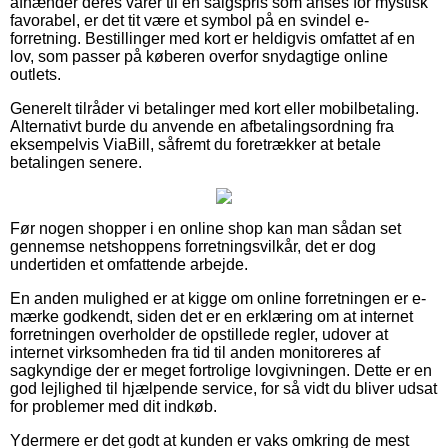
afhænder deres varer til en salgspris som anses for mystisk
favorabel, er det tit være et symbol på en svindel e-
forretning. Bestillinger med kort er heldigvis omfattet af en
lov, som passer på køberen overfor snydagtige online
outlets.
Generelt tilråder vi betalinger med kort eller mobilbetaling.
Alternativt burde du anvende en afbetalingsordning fra
eksempelvis ViaBill, såfremt du foretrækker at betale
betalingen senere.
Før nogen shopper i en online shop kan man sådan set
gennemse netshoppens forretningsvilkår, det er dog
undertiden et omfattende arbejde.
En anden mulighed er at kigge om online forretningen er e-
mærke godkendt, siden det er en erklæring om at internet
forretningen overholder de opstillede regler, udover at
internet virksomheden fra tid til anden monitoreres af
sagkyndige der er meget fortrolige lovgivningen. Dette er en
god lejlighed til hjælpende service, for så vidt du bliver udsat
for problemer med dit indkøb.
Ydermere er det godt at kunden er vaks omkring de mest