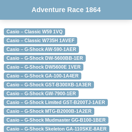
Adventure Race 1864
Casio – Classic W59 1VQ
Casio – Classic W735H 1AVEF
Casio – G-Shock AW-590-1AER
Casio – G-Shock DW-5600BB-1ER
Casio – G-Shock DW5600E 1VER
Casio – G-Shock GA-100-1A4ER
Casio – G-Shock GST-B300XB-1A3ER
Casio – G-Shock GW-7900-1ER
Casio – G-Shock Limited GST-B200TJ-1AER
Casio – G-Shock MTG-B2000B-1A2ER
Casio – G-Shock Mudmaster GG-B100-1BER
Casio – G-Shock Skeleton GA-110SKE-8AER