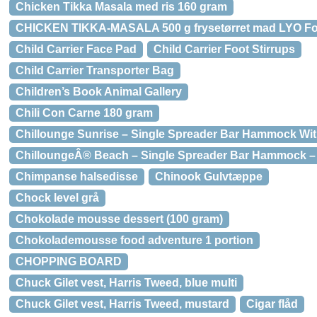
Chicken Tikka Masala med ris 160 gram
CHICKEN TIKKA-MASALA 500 g frysetørret mad LYO F
Child Carrier Face Pad
Child Carrier Foot Stirrups
Child Carrier Transporter Bag
Children’s Book Animal Gallery
Chili Con Carne 180 gram
Chillounge Sunrise – Single Spreader Bar Hammock Wi
ChilloungeÂ® Beach – Single Spreader Bar Hammock 
Chimpanse halsedisse
Chinook Gulvtæppe
Chock level grå
Chokolade mousse dessert (100 gram)
Chokolademousse food adventure 1 portion
CHOPPING BOARD
Chuck Gilet vest, Harris Tweed, blue multi
Chuck Gilet vest, Harris Tweed, mustard
Cigar flåd