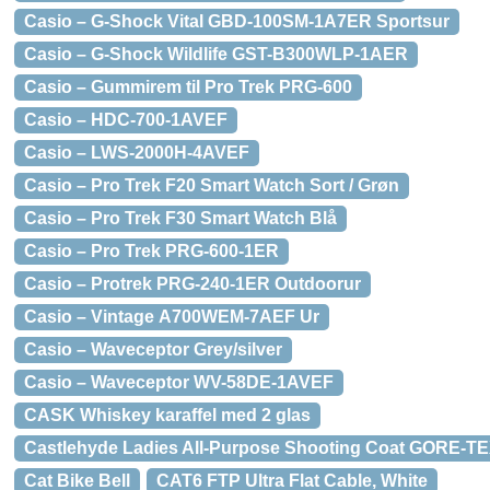
Casio – G-Shock Vital GBD-100SM-1A7ER Sportsur
Casio – G-Shock Wildlife GST-B300WLP-1AER
Casio – Gummirem til Pro Trek PRG-600
Casio – HDC-700-1AVEF
Casio – LWS-2000H-4AVEF
Casio – Pro Trek F20 Smart Watch Sort / Grøn
Casio – Pro Trek F30 Smart Watch Blå
Casio – Pro Trek PRG-600-1ER
Casio – Protrek PRG-240-1ER Outdoorur
Casio – Vintage A700WEM-7AEF Ur
Casio – Waveceptor Grey/silver
Casio – Waveceptor WV-58DE-1AVEF
CASK Whiskey karaffel med 2 glas
Castlehyde Ladies All-Purpose Shooting Coat GORE-TEX
Cat Bike Bell
CAT6 FTP Ultra Flat Cable, White