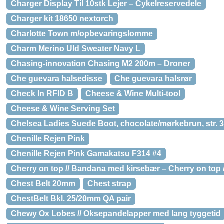
Charger Display Til 10stk Lejer – Cykelreservedele
Charger kit 18650 nextorch
Charlotte Town m/opbevaringslomme
Charm Merino Uld Sweater Navy L
Chasing-innovation Chasing M2 200m – Droner
Che guevara halsedisse
Che guevara halsrør
Check In RFID B
Cheese & Wine Multi-tool
Cheese & Wine Serving Set
Chelsea Ladies Suede Boot, chocolate/mørkebrun, str. 
Chenille Rejen Pink
Chenille Rejen Pink Gamakatsu F314 #4
Cherry on top // Bandana med kirsebær – Cherry on top
Chest Belt 20mm
Chest strap
ChestBelt Bkl. 25/20mm QA pair
Chewy Ox Lobes // Oksepandelapper med lang tyggetid