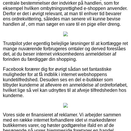
centrale bestemmelser der indvirker på handlen, som for
eksempel hvilken ombytningsrettighed e-shoppen anvender.
Derfor er det i øvrigt relevant, at man til enhver tid bevarer
ens ordrekvittering, således man senere vil kunne bevise
handlen af , om man søger en vare til en pige eller dreng.
Trustpilot yder egentlig belejlige løsninger til at kortlægge ret
mange nuværende forbrugeres omtaler og derved foreslåes
det, at du beser internet virksomhedens anmeldelser af
forinden du færdiggør din shopping.
Facebook forærer dig for øvrigt sådan set fantastiske
muligheder for at få indblik i internet webshoppens
kundetilfredshed. Desuden ses en del e-butikker som
tilbyder kunderne at aflevere en anmeldelse af ordreforløbet,
hvilket lige så vel kan udnyttes til at afveje tilfredsheden hos
kunderne.
Vores side er finansieret af reklamer. Vi arbejder sammen
med en række internet forhandlere idet vi markedsfører
butikkernes varer, og høster godtgørelse ifald en af de
besøgende på vores hjemmeside foretager en handel.