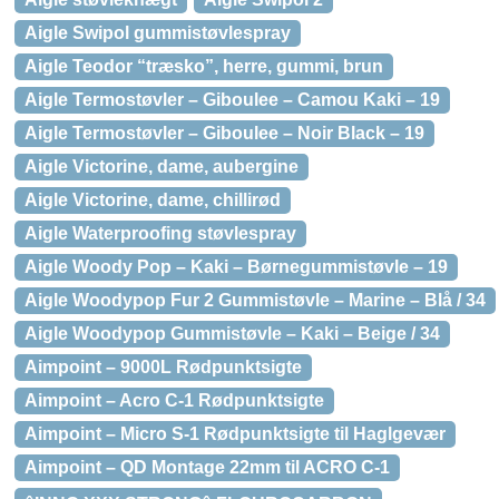
Aigle Swipol gummistøvlespray
Aigle Teodor “træsko”, herre, gummi, brun
Aigle Termostøvler – Giboulee – Camou Kaki – 19
Aigle Termostøvler – Giboulee – Noir Black – 19
Aigle Victorine, dame, aubergine
Aigle Victorine, dame, chillirød
Aigle Waterproofing støvlespray
Aigle Woody Pop – Kaki – Børnegummistøvle – 19
Aigle Woodypop Fur 2 Gummistøvle – Marine – Blå / 34
Aigle Woodypop Gummistøvle – Kaki – Beige / 34
Aimpoint – 9000L Rødpunktsigte
Aimpoint – Acro C-1 Rødpunktsigte
Aimpoint – Micro S-1 Rødpunktsigte til Haglgevær
Aimpoint – QD Montage 22mm til ACRO C-1