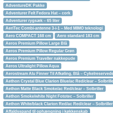
AdventureDK Pakke
Adventurer Felt Fedora Hat – cork
Adventurer rygsæk – 65 liter
AeriTec Combi-antenne 3-i-1 – Med MIMO teknologi
Aero COMPACT 168 cm
Aero standard 183 cm
Aeros Premium Pillow Large Blå
Aeros Premium Pillow Regular Grøn
Aeros Premium Traveller nakkepude
Aeros Ultralight Pillow Aqua
Aerostream Alu Finner Til Afkøling, Blå – Cykelreserved
Aethon Crystal Blue Clarion Blue/ac Red/clear – Solbrill
Aethon Matte Black Smoke/ac Red/clear – Solbriller
Aethon Smoke/white Night Fototec – Solbriller
Aethon White/black Clarion Red/ac Red/clear – Solbriller
Affaldsspand til ophængning i køkkenskab