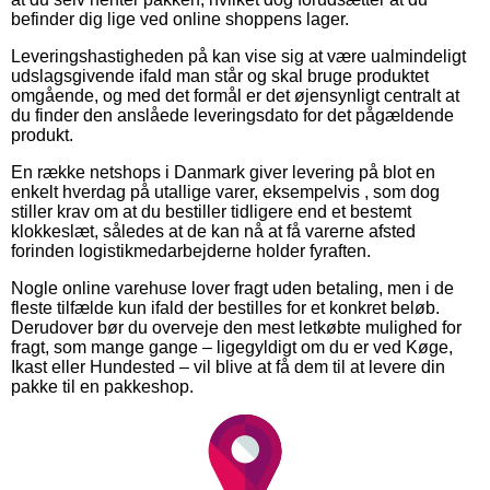
befinder dig lige ved online shoppens lager.
Leveringshastigheden på kan vise sig at være ualmindeligt
udslagsgivende ifald man står og skal bruge produktet
omgående, og med det formål er det øjensynligt centralt at
du finder den anslåede leveringsdato for det pågældende
produkt.
En række netshops i Danmark giver levering på blot en
enkelt hverdag på utallige varer, eksempelvis , som dog
stiller krav om at du bestiller tidligere end et bestemt
klokkeslæt, således at de kan nå at få varerne afsted
forinden logistikmedarbejderne holder fyraften.
Nogle online varehuse lover fragt uden betaling, men i de
fleste tilfælde kun ifald der bestilles for et konkret beløb.
Derudover bør du overveje den mest letkøbte mulighed for
fragt, som mange gange – ligegyldigt om du er ved Køge,
Ikast eller Hundested – vil blive at få dem til at levere din
pakke til en pakkeshop.