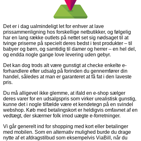
Det er i dag ualmindeligt let for enhver at lave
prissammenligning hos forskellige netbutikker, og følgelig
har en lang række outlets på nettet set sig nødsaget til at
tvinge priserne på specielt deres bedst i test produkter – til
babyer og børn, og samtidig til damer og herrer – en hel del,
og endda nogle gange love levering uden gebyr.
Det kan dog trods alt være gunstigt at checke enkelte e-
forhandlere efter udsalg på forinden du gennemfører din
handel, således at man er garanteret at få fat i den laveste
pris.
Du må alligevel ikke glemme, at ifald en e-shop sælger
deres varer for en udsalgspris som virker urealistisk gunstig,
kunne det i nogle tilfælde være et kendetegn på en svindel
webshop. Køb med betalingskort er heldigvis omfavnet af en
vedtægt, der skærmer folk imod uægte e-forretninger.
Vi går generelt ind for shopping med kort eller betalinger
med mobilen. Som en alternativ mulighed burde du drage
nytte af et afdragstilbud som eksempelvis ViaBill, når du