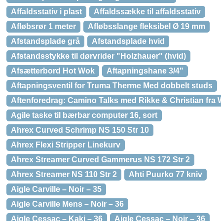
Affaldsstativ i plast
Affaldssække til affaldsstativ
Afløbsrør 1 meter
Afløbsslange fleksibel Ø 19 mm
Afstandsplade grå
Afstandsplade hvid
Afstandsstykke til dørvrider "Holzhauer" (hvid)
Afsætterbord Hot Wok
Aftapningshane 3/4"
Aftapningsventil for Truma Therme Med dobbelt studs
Aftenforedrag: Camino Talks med Rikke & Christian fra 
Agile taske til bærbar computer 16, sort
Ahrex Curved Schrimp NS 150 Str 10
Ahrex Flexi Stripper Linekurv
Ahrex Streamer Curved Gammerus NS 172 Str 2
Ahrex Streamer NS 110 Str 2
Ahti Puurko 77 kniv
Aigle Carville – Noir – 35
Aigle Carville Mens – Noir – 36
Aigle Cessac – Kaki – 36
Aigle Cessac – Noir – 36