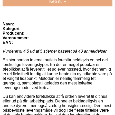
Køb nu »
Navn:
Kategori:
Producent:
Varenummer:
EAN:
Vurderet til
4.5
ud af 5 stjerner baseret på
40
anmeldelser
En stor portion internet outlets foreslår heldigvis en hel del
forskellige leveringstyper. En der er meget populær er i
øjeblikket at få leveret til et udleveringssted, hvor det nemlig
er ret fleksibelt for dig at kunne hente din nyindkøbte vare på
et valgfrit tidspunkt. Metoden er nemlig temmelig let
gængelig, samt oftest ligeledes den mest letkøbte
leveringsmodel ved køb af .
Du kan endvidere foretrække at få ordren leveret til dit hus
eller ud på din arbejdsplads. Denne er beklageligvis en
anelse dyrere, men også vældig hensigtsmæssig. Den mest
prisbevidste leveringsmåde vil dog i de fleste tilfælde være
at du selv henter pakken, hvilket dog forudsætter at du