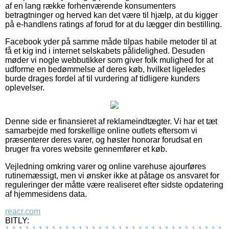
af en lang række forhenværende konsumenters
betragtninger og herved kan det være til hjælp, at du kigger
på e-handlens ratings af forud for at du lægger din bestilling.
Facebook yder på samme måde tilpas habile metoder til at
få et kig ind i internet selskabets pålidelighed. Desuden
møder vi nogle webbutikker som giver folk mulighed for at
udforme en bedømmelse af deres køb, hvilket ligeledes
burde drages fordel af til vurdering af tidligere kunders
oplevelser.
Denne side er finansieret af reklameindtægter. Vi har et tæt
samarbejde med forskellige online outlets eftersom vi
præsenterer deres varer, og høster honorar forudsat en
bruger fra vores website gennemfører et køb.
Vejledning omkring varer og online varehuse ajourføres
rutinemæssigt, men vi ønsker ikke at påtage os ansvaret for
reguleringer der måtte være realiseret efter sidste opdatering
af hjemmesidens data.
reacr.com
BITLY: