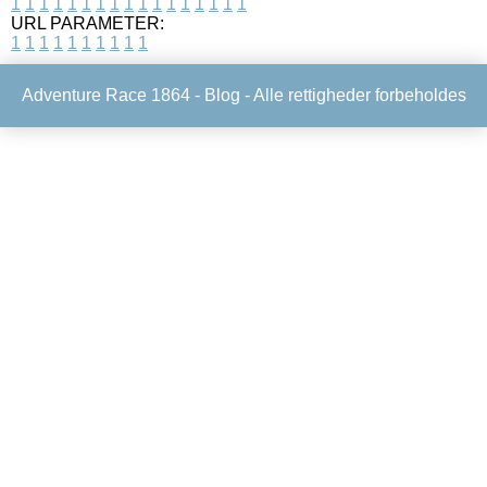
1
1
1
1
1
1
1
1
1
1
1
1
1
1
1
1
1
URL PARAMETER:
1
1
1
1
1
1
1
1
1
1
Adventure Race 1864 -
Blog
- Alle rettigheder forbeholdes