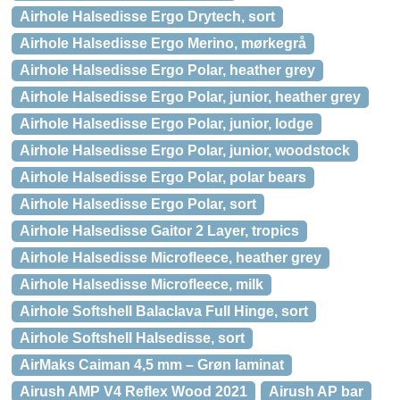
Airhole Halsedisse Ergo Drytech, sort
Airhole Halsedisse Ergo Merino, mørkegrå
Airhole Halsedisse Ergo Polar, heather grey
Airhole Halsedisse Ergo Polar, junior, heather grey
Airhole Halsedisse Ergo Polar, junior, lodge
Airhole Halsedisse Ergo Polar, junior, woodstock
Airhole Halsedisse Ergo Polar, polar bears
Airhole Halsedisse Ergo Polar, sort
Airhole Halsedisse Gaitor 2 Layer, tropics
Airhole Halsedisse Microfleece, heather grey
Airhole Halsedisse Microfleece, milk
Airhole Softshell Balaclava Full Hinge, sort
Airhole Softshell Halsedisse, sort
AirMaks Caiman 4,5 mm – Grøn laminat
Airush AMP V4 Reflex Wood 2021
Airush AP bar