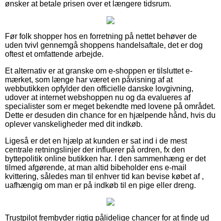
ønsker at betale prisen over et længere tidsrum.
Før folk shopper hos en forretning på nettet behøver de
uden tvivl gennemgå shoppens handelsaftale, det er dog
oftest et omfattende arbejde.
Et alternativ er at granske om e-shoppen er tilsluttet e-
mærket, som længe har været en påvisning af at
webbutikken opfylder den officielle danske lovgivning,
udover at internet webshoppen nu og da evalueres af
specialister som er meget bekendte med lovene på området.
Dette er desuden din chance for en hjælpende hånd, hvis du
oplever vanskeligheder med dit indkøb.
Ligeså er det en hjælp at kunden er sat ind i de mest
centrale retningslinjer der influerer på ordren, fx den
byttepolitik online butikken har. I den sammenhæng er det
tilmed afgørende, at man altid bibeholder ens e-mail
kvittering, således man til enhver tid kan bevise købet af ,
uafhængig om man er på indkøb til en pige eller dreng.
Trustpilot frembyder rigtig pålidelige chancer for at finde ud